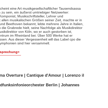
cheint eine Art musikgesellschaftlicher Tausendsassa
zu sein, ein äußerst umtriebiger Netzwerker:
, Komponist, Musikschriftsteller, Lehrer und
t allen musikalischen Größen seiner Zeit, machte er in
 und Beethoven bekannt, lebte mehrere Jahre in Italien,
die Grabrede hielt, seine Nachfolge als Musikdirektor
usikdirektor von Köln, wo er auch gestorben ist,
entrum im Rheinland bei. Über 500 Werke hat er
sen. Aus dieser Vergessenheit will das Label cpo die
ymphonien sind hier versammelt.
esprechung«
ma Overture | Cantique d'Amour | Lorenzo il
dfunksinfonieorchester Berlin | Johannes