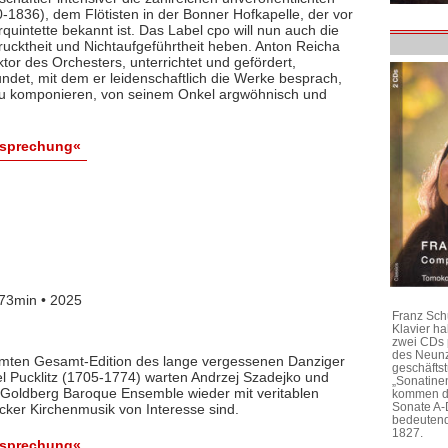
1836), dem Flötisten in der Bonner Hofkapelle, der vor
rquintette bekannt ist. Das Label cpo will nun auch die
ktheit und Nichtaufgeführtheit heben. Anton Reicha
r des Orchesters, unterrichtet und gefördert,
det, mit dem er leidenschaftlich die Werke besprach,
 zu komponieren, von seinem Onkel argwöhnisch und
esprechung«
73min • 2025
Franz Sch
Klavier h
zwei CDs 
des Neunz
lamten Gesamt-Edition des lange vergessenen Danziger
geschäftst
l Pucklitz (1705-1774) warten Andrzej Szadejko und
„Sonatine
Goldberg Baroque Ensemble wieder mit veritablen
kommen di
Sonate A-
cker Kirchenmusik von Interesse sind.
bedeutend
1827.
esprechung«