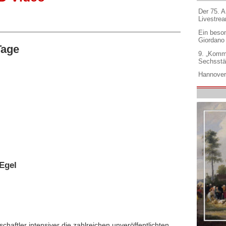
Der 75. 
Livestre
Ein beso
Giordano
Tage
9. „Komm
Sechsstä
Hannover
Egel
chaftler intensiver die zahlreichen unveröffentlichten