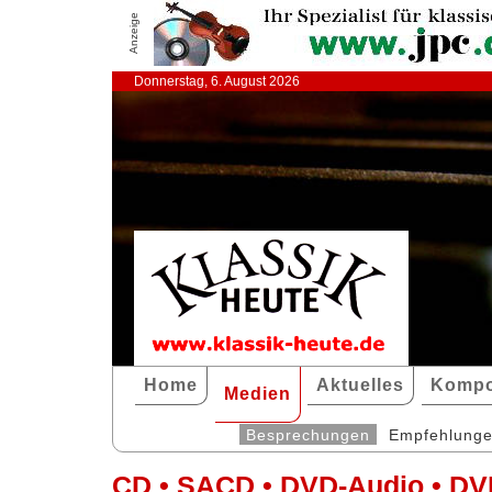
Anzeige
Donnerstag, 6. August 2026
Home
Aktuelles
Kompo
Medien
Besprechungen
Empfehlung
CD • SACD • DVD-Audio • DV