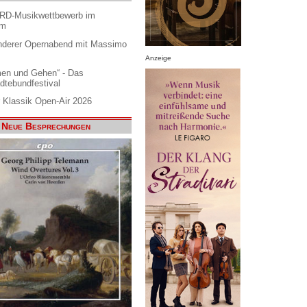
ARD-Musikwettbewerb im
am
nderer Opernabend mit Massimo
Anzeige
en und Gehen“ - Das
dtebundfestival
 Klassik Open-Air 2026
Neue Besprechungen