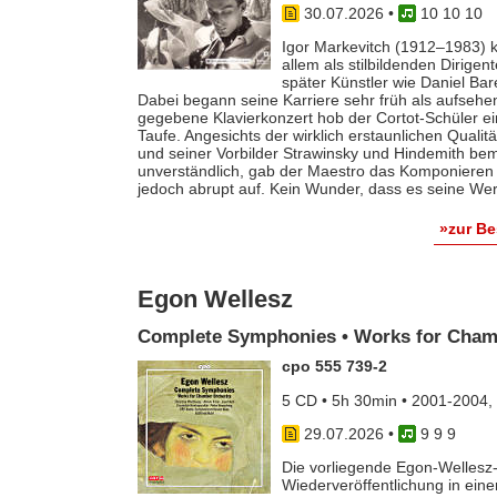
30.07.2026
•
10 10 10
Igor Markevitch (1912–1983) k
allem als stilbildenden Dirige
später Künstler wie Daniel Ba
Dabei begann seine Karriere sehr früh als aufsehe
gegebene Klavierkonzert hob der Cortot-Schüler e
Taufe. Angesichts der wirklich erstaunlichen Qualit
und seiner Vorbilder Strawinsky und Hindemith bem
unverständlich, gab der Maestro das Komponieren 
jedoch abrupt auf. Kein Wunder, dass es seine Werk
»zur B
Egon Wellesz
Complete Symphonies • Works for Cham
cpo 555 739-2
5 CD • 5h 30min • 2001-2004,
29.07.2026
•
9 9 9
Die vorliegende Egon-Wellesz-
Wiederveröffentlichung in ei