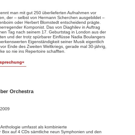
ennt man mit gut 250 überlieferten Aufnahmen vor
nten, der – selbst von Hermann Scherchen ausgebildet –
renboim oder Herbert Blomstedt entscheidend prägte.
nerregender Komponist. Das von Diaghilev in Auftrag
inen Tag nach seinem 17. Geburtstag in London aus der
äten und der trotz spürbarer Einflüsse Nadia Boulangers
erkenswerten Eigenständigkeit seiner Musik eigentlich
vor Ende des Zweiten Weltkriegs, gerade mal 30-jährig,
e so nie ins Repertoire schafften.
esprechung«
ber Orchestra
 2009
Anthologie umfasst als kombinierte
ner Box auf 4 CDs sämtliche neun Symphonien und den