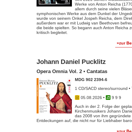
Werke von Anton Reicha (1770-
allem durch seine vielen Bläse
symphonischen Werke aus dem Dunkel der Ungedruc
wurde von seinem Onkel Jospeh Reicha, dem Direkto
außerdem war er mit Ludwig van Beethoven befreun
die beide spielten. So begann auch Anton Reicha
kritisch begleitet.
»zur B
Johann Daniel Pucklitz
Opera Omnia Vol. 2 • Cantatas
MDG 902 2394-6
1 CD/SACD stereo/surround • 
05.08.2026
•
9 9 9
Auch in der 2. Folge der gep
Kirchenmusikers Johann Danie
das 2008 von ihm gegründete 
Entdeckungen auf, die nicht nur für Liebhaber baro
»zur B