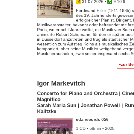
31.07.2026
•
9 10 9
Ferdinand Hiller (1811-1885) s
des 19. Jahrhunderts gewesen 
erfolgreicher Pianist, Dirigent
Musikveranstalter, bekannt oder befreundet mit fas
Paris, wo er acht Jahre weilte, die Musik von Bach
animierte Robert Schumann, für den er später auch 
in Düsseldorf anzutreten und trug als städtischer M
wesentlich zum Aufstieg Kölns als musikalisches Z
komponiert, aber seine Musik ist weitgehend verges
Musik herausholen, zwei seiner insgesamt sechs S
»zur B
Igor Markevitch
Concerto for Piano and Orchestra | Cine
Magnifico
Sarah Maria Sun | Jonathan Powell | Run
Kalitzke
eda records 056
1 CD • 58min • 2025