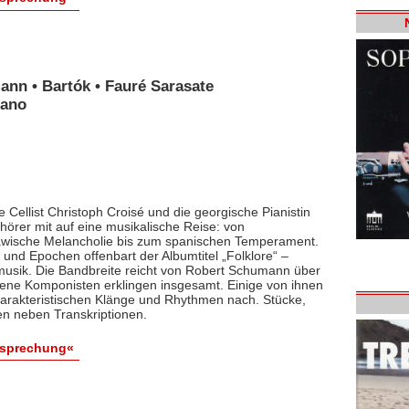
ann • Bartók • Fauré Sarasate
iano
 Cellist Christoph Croisé und die georgische Pianistin
rer mit auf eine musikalische Reise: von
lawische Melancholie bis zum spanischen Temperament.
und Epochen offenbart der Albumtitel „Folklore“ –
smusik. Die Bandbreite reicht von Robert Schumann über
dene Komponisten erklingen insgesamt. Einige von ihnen
arakteristischen Klänge und Rhythmen nach. Stücke,
en neben Transkriptionen.
esprechung«