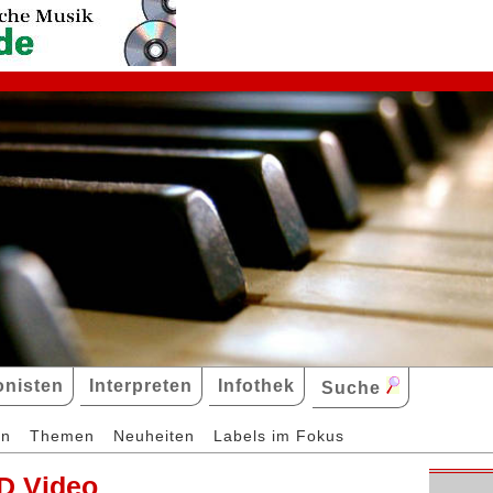
nisten
Interpreten
Infothek
Suche
en
Themen
Neuheiten
Labels im Fokus
D Video