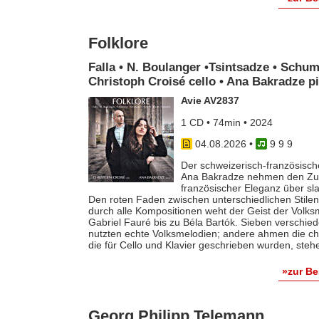
Folklore
Falla • N. Boulanger •Tsintsadze • Schum
Christoph Croisé cello • Ana Bakradze p
Avie AV2837
1 CD • 74min • 2024
04.08.2026
•
9 9 9
Der schweizerisch-französische
Ana Bakradze nehmen den Zuhö
französischer Eleganz über s
Den roten Faden zwischen unterschiedlichen Stilen 
durch alle Kompositionen weht der Geist der Volk
Gabriel Fauré bis zu Béla Bartók. Sieben verschie
nutzten echte Volksmelodien; andere ahmen die ch
die für Cello und Klavier geschrieben wurden, steh
»zur B
Georg Philipp Telemann