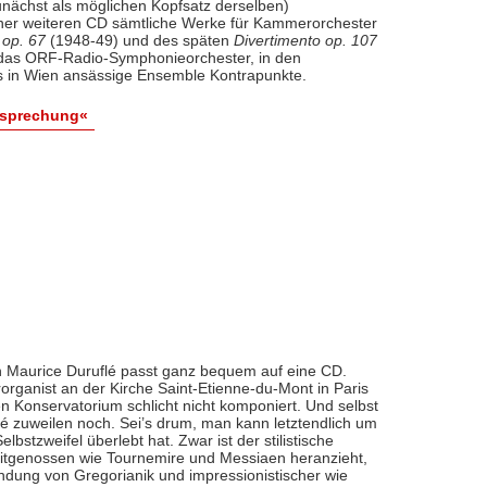
nächst als möglichen Kopfsatz derselben)
iner weiteren CD sämtliche Werke für Kammerorchester
 op. 67
(1948-49) und des späten
Divertimento op. 107
l das ORF-Radio-Symphonieorchester, in den
 in Wien ansässige Ensemble Kontrapunkte.
esprechung«
 Maurice Duruflé passt ganz bequem auf eine CD.
organist an der Kirche Saint-Etienne-du-Mont in Paris
n Konservatorium schlicht nicht komponiert. Und selbst
flé zuweilen noch. Sei’s drum, man kann letztendlich um
bstzweifel überlebt hat. Zwar ist der stilistische
eitgenossen wie Tournemire und Messiaen heranzieht,
indung von Gregorianik und impressionistischer wie