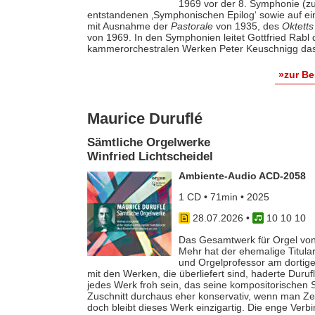
1969 vor der 8. Symphonie (zu
entstandenen ‚Symphonischen Epilog‘ sowie auf e
mit Ausnahme der
Pastorale
von 1935, des
Oktetts
von 1969. In den Symphonien leitet Gottfried Rab
kammerorchestralen Werken Peter Keuschnigg das
»zur B
Maurice Duruflé
Sämtliche Orgelwerke
Winfried Lichtscheidel
Ambiente-Audio ACD-2058
1 CD • 71min • 2025
28.07.2026
•
10 10 10
Das Gesamtwerk für Orgel von
Mehr hat der ehemalige Titular
und Orgelprofessor am dortige
mit den Werken, die überliefert sind, haderte Duru
jedes Werk froh sein, das seine kompositorischen Sel
Zuschnitt durchaus eher konservativ, wenn man Z
doch bleibt dieses Werk einzigartig. Die enge Verb