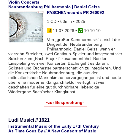
Violin Concerts
Neubrandenburg Philharmonic | Daniel Geiss
PASCHENrecords PR 260092
1 CD • 63min • 2025
11.07.2026
•
10 10 10
Von „großer Kammermusik” spricht der
Dirigent der Neubrandenburg
Philharmonic, Daniel Geiss, wenn er
vierzehn Streicher, zwei Continuo-Spieler und insgesamt vier
Solisten zum „Bach Projekt“ zusammenführt. Bei der
Einspielung von vier Konzerten Bachs geht es darum,
Solisten und Orchester partnerschaftlich zu integrieren. Und
die Konzertkirche Neubrandenburg, die aus der
mittelalterlichen Marienkirche hervorgegangen ist und heute
über eine moderne Klangarchitektur verfügt, ist wie
geschaffen für eine gut durchhörbare, lebendige
Wiedergabe Bach’scher Klangkunst.
»zur Besprechung«
Ludi Musici // 1621
Instrumental Music of the Early 17th Century
As Time Goes By // A New Consort of Music