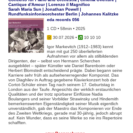
Cantique d'Amour | Lorenzo il Magnifico
Sarah Maria Sun | Jonathan Powell |
Rundfunksinfonieorchester Berlin | Johannes Kalitzke
eda records 056
1 CD • 58min • 2025
30.07.2026
•
10 10 10
Igor Markevitch (1912–1983) kennt
man mit gut 250 überlieferten
Aufnahmen vor allem als stilbildenden
Dirigenten, der – selbst von Hermann Scherchen
ausgebildet – später Künstler wie Daniel Barenboim oder
Herbert Blomstedt entscheidend prägte. Dabei begann seine
Karriere sehr früh als aufsehenerregender Komponist. Das
von Diaghilev in Auftrag gegebene Klavierkonzert hob der
Cortot-Schüler einen Tag nach seinem 17. Geburtstag in
London aus der Taufe. Angesichts der wirklich erstaunlichen
Qualitäten und der trotz spürbarer Einflüsse Nadia
Boulangers und seiner Vorbilder Strawinsky und Hindemith
bemerkenswerten Eigenständigkeit seiner Musik eigentlich
unverständlich, gab der Maestro das Komponieren vor Ende
des Zweiten Weltkriegs, gerade mal 30-jährig, jedoch abrupt
auf. Kein Wunder, dass es seine Werke so nie ins Repertoire
schafften.