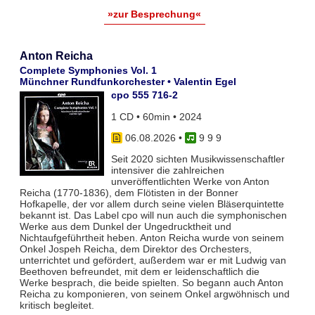
»zur Besprechung«
Anton Reicha
Complete Symphonies Vol. 1
Münchner Rundfunkorchester • Valentin Egel
cpo 555 716-2
1 CD • 60min • 2024
06.08.2026
•
9 9 9
Seit 2020 sichten Musikwissenschaftler
intensiver die zahlreichen
unveröffentlichten Werke von Anton
Reicha (1770-1836), dem Flötisten in der Bonner
Hofkapelle, der vor allem durch seine vielen Bläserquintette
bekannt ist. Das Label cpo will nun auch die symphonischen
Werke aus dem Dunkel der Ungedrucktheit und
Nichtaufgeführtheit heben. Anton Reicha wurde von seinem
Onkel Jospeh Reicha, dem Direktor des Orchesters,
unterrichtet und gefördert, außerdem war er mit Ludwig van
Beethoven befreundet, mit dem er leidenschaftlich die
Werke besprach, die beide spielten. So begann auch Anton
Reicha zu komponieren, von seinem Onkel argwöhnisch und
kritisch begleitet.