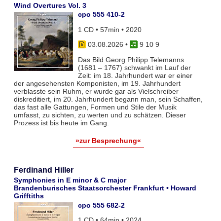
Wind Overtures Vol. 3
cpo 555 410-2
1 CD • 57min • 2020
03.08.2026
•
9 10 9
Das Bild Georg Philipp Telemanns
(1681 – 1767) schwankt im Lauf der
Zeit: im 18. Jahrhundert war er einer
der angesehensten Komponisten, im 19. Jahrhundert
verblasste sein Ruhm, er wurde gar als Vielschreiber
diskreditiert, im 20. Jahrhundert begann man, sein Schaffen,
das fast alle Gattungen, Formen und Stile der Musik
umfasst, zu sichten, zu werten und zu schätzen. Dieser
Prozess ist bis heute im Gang.
»zur Besprechung«
Ferdinand Hiller
Symphonies in E minor & C major
Brandenburisches Staatsorchester Frankfurt • Howard
Grifftiths
cpo 555 682-2
1 CD • 64min • 2024