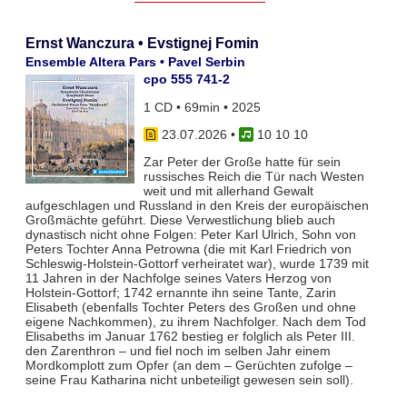
Ernst Wanczura • Evstignej Fomin
Ensemble Altera Pars • Pavel Serbin
cpo 555 741-2
1 CD • 69min • 2025
23.07.2026
•
10 10 10
Zar Peter der Große hatte für sein
russisches Reich die Tür nach Westen
weit und mit allerhand Gewalt
aufgeschlagen und Russland in den Kreis der europäischen
Großmächte geführt. Diese Verwestlichung blieb auch
dynastisch nicht ohne Folgen: Peter Karl Ulrich, Sohn von
Peters Tochter Anna Petrowna (die mit Karl Friedrich von
Schleswig-Holstein-Gottorf verheiratet war), wurde 1739 mit
11 Jahren in der Nachfolge seines Vaters Herzog von
Holstein-Gottorf; 1742 ernannte ihn seine Tante, Zarin
Elisabeth (ebenfalls Tochter Peters des Großen und ohne
eigene Nachkommen), zu ihrem Nachfolger. Nach dem Tod
Elisabeths im Januar 1762 bestieg er folglich als Peter III.
den Zarenthron – und fiel noch im selben Jahr einem
Mordkomplott zum Opfer (an dem – Gerüchten zufolge –
seine Frau Katharina nicht unbeteiligt gewesen sein soll).