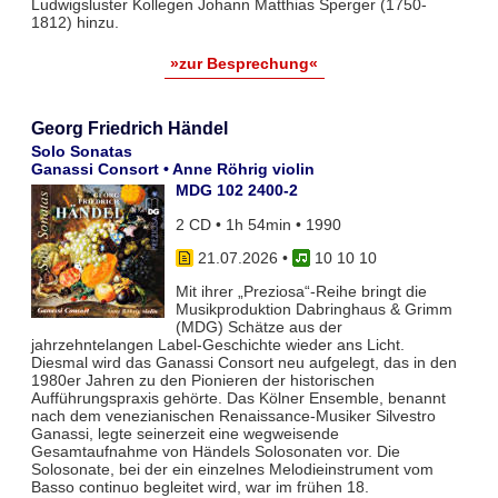
Ludwigsluster Kollegen Johann Matthias Sperger (1750-
1812) hinzu.
»zur Besprechung«
Georg Friedrich Händel
Solo Sonatas
Ganassi Consort • Anne Röhrig violin
MDG 102 2400-2
2 CD • 1h 54min • 1990
21.07.2026
•
10 10 10
Mit ihrer „Preziosa“-Reihe bringt die
Musikproduktion Dabringhaus & Grimm
(MDG) Schätze aus der
jahrzehntelangen Label-Geschichte wieder ans Licht.
Diesmal wird das Ganassi Consort neu aufgelegt, das in den
1980er Jahren zu den Pionieren der historischen
Aufführungspraxis gehörte. Das Kölner Ensemble, benannt
nach dem venezianischen Renaissance-Musiker Silvestro
Ganassi, legte seinerzeit eine wegweisende
Gesamtaufnahme von Händels Solosonaten vor. Die
Solosonate, bei der ein einzelnes Melodieinstrument vom
Basso continuo begleitet wird, war im frühen 18.