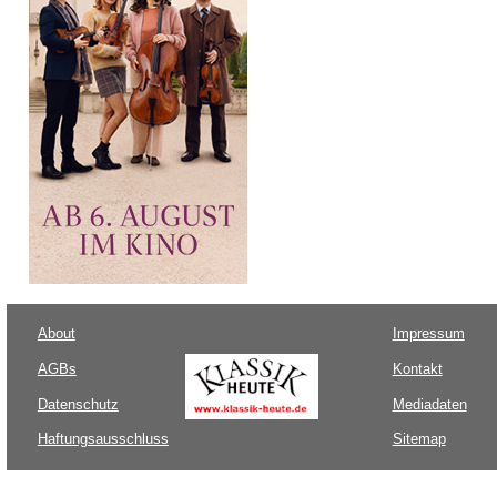
About
Impressum
AGBs
Kontakt
Datenschutz
Mediadaten
Haftungsausschluss
Sitemap