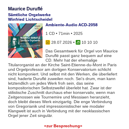
Maurice Duruflé
Sämtliche Orgelwerke
Winfried Lichtscheidel
Ambiente-Audio ACD-2058
1 CD • 71min • 2025
28.07.2026
•
10 10 10
Das Gesamtwerk für Orgel von Maurice
Duruflé passt ganz bequem auf eine
CD. Mehr hat der ehemalige
Titularorganist an der Kirche Saint-Etienne-du-Mont in Paris
und Orgelprofessor am dortigen Konservatorium schlicht
nicht komponiert. Und selbst mit den Werken, die überliefert
sind, haderte Duruflé zuweilen noch. Sei’s drum, man kann
letztendlich um jedes Werk froh sein, das seine
kompositorischen Selbstzweifel überlebt hat. Zwar ist der
stilistische Zuschnitt durchaus eher konservativ, wenn man
Zeitgenossen wie Tournemire und Messiaen heranzieht,
doch bleibt dieses Werk einzigartig. Die enge Verbindung
von Gregorianik und impressionistischer wie modaler
Klangwelt ist auch in Verbindung mit der neoklassischen
Orgel jener Zeit singulär.
»zur Besprechung«