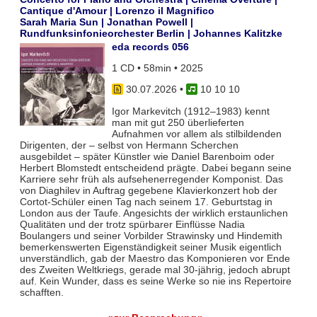
Cantique d'Amour | Lorenzo il Magnifico
Sarah Maria Sun | Jonathan Powell |
Rundfunksinfonieorchester Berlin | Johannes Kalitzke
eda records 056
1 CD • 58min • 2025
30.07.2026
•
10 10 10
Igor Markevitch (1912–1983) kennt
man mit gut 250 überlieferten
Aufnahmen vor allem als stilbildenden
Dirigenten, der – selbst von Hermann Scherchen
ausgebildet – später Künstler wie Daniel Barenboim oder
Herbert Blomstedt entscheidend prägte. Dabei begann seine
Karriere sehr früh als aufsehenerregender Komponist. Das
von Diaghilev in Auftrag gegebene Klavierkonzert hob der
Cortot-Schüler einen Tag nach seinem 17. Geburtstag in
London aus der Taufe. Angesichts der wirklich erstaunlichen
Qualitäten und der trotz spürbarer Einflüsse Nadia
Boulangers und seiner Vorbilder Strawinsky und Hindemith
bemerkenswerten Eigenständigkeit seiner Musik eigentlich
unverständlich, gab der Maestro das Komponieren vor Ende
des Zweiten Weltkriegs, gerade mal 30-jährig, jedoch abrupt
auf. Kein Wunder, dass es seine Werke so nie ins Repertoire
schafften.