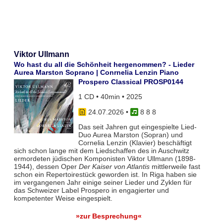
Viktor Ullmann
Wo hast du all die Schönheit hergenommen? - Lieder
Aurea Marston Soprano | Conrnelia Lenzin Piano
Prospero Classical PROSP0144
1 CD • 40min • 2025
24.07.2026
•
8 8 8
Das seit Jahren gut eingespielte Lied-
Duo Aurea Marston (Sopran) und
Cornelia Lenzin (Klavier) beschäftigt
sich schon lange mit dem Liedschaffen des in Auschwitz
ermordeten jüdischen Komponisten Viktor Ullmann (1898-
1944), dessen Oper
Der Kaiser von Atlantis
mittlerweile fast
schon ein Repertoirestück geworden ist. In Riga haben sie
im vergangenen Jahr einige seiner Lieder und Zyklen für
das Schweizer Label Prospero in engagierter und
kompetenter Weise eingespielt.
»zur Besprechung«