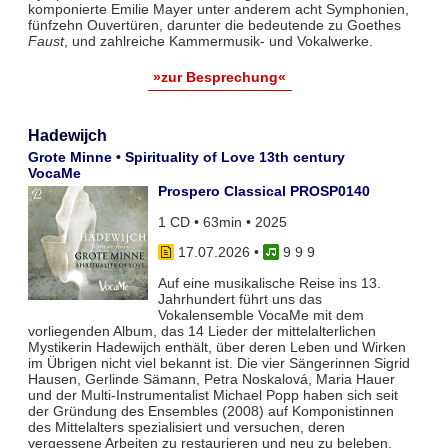
komponierte Emilie Mayer unter anderem acht Symphonien,
fünfzehn Ouvertüren, darunter die bedeutende zu Goethes
Faust
, und zahlreiche Kammermusik- und Vokalwerke.
»zur Besprechung«
Hadewijch
Grote Minne • Spirituality of Love 13th century
VocaMe
Prospero Classical PROSP0140
1 CD • 63min • 2025
17.07.2026
•
9 9 9
Auf eine musikalische Reise ins 13.
Jahrhundert führt uns das
Vokalensemble VocaMe mit dem
vorliegenden Album, das 14 Lieder der mittelalterlichen
Mystikerin Hadewijch enthält, über deren Leben und Wirken
im Übrigen nicht viel bekannt ist. Die vier Sängerinnen Sigrid
Hausen, Gerlinde Sämann, Petra Noskalová, Maria Hauer
und der Multi-Instrumentalist Michael Popp haben sich seit
der Gründung des Ensembles (2008) auf Komponistinnen
des Mittelalters spezialisiert und versuchen, deren
vergessene Arbeiten zu restaurieren und neu zu beleben.