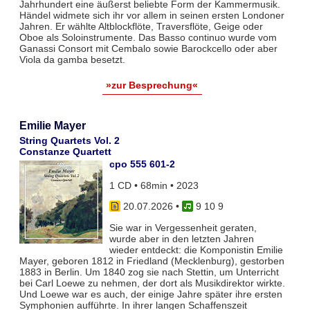
Jahrhundert eine äußerst beliebte Form der Kammermusik.
Händel widmete sich ihr vor allem in seinen ersten Londoner
Jahren. Er wählte Altblockflöte, Traversflöte, Geige oder
Oboe als Soloinstrumente. Das Basso continuo wurde vom
Ganassi Consort mit Cembalo sowie Barockcello oder aber
Viola da gamba besetzt.
»zur Besprechung«
Emilie Mayer
String Quartets Vol. 2
Constanze Quartett
cpo 555 601-2
1 CD • 68min • 2023
20.07.2026
•
9 10 9
Sie war in Vergessenheit geraten,
wurde aber in den letzten Jahren
wieder entdeckt: die Komponistin Emilie
Mayer, geboren 1812 in Friedland (Mecklenburg), gestorben
1883 in Berlin. Um 1840 zog sie nach Stettin, um Unterricht
bei Carl Loewe zu nehmen, der dort als Musikdirektor wirkte.
Und Loewe war es auch, der einige Jahre später ihre ersten
Symphonien aufführte. In ihrer langen Schaffenszeit