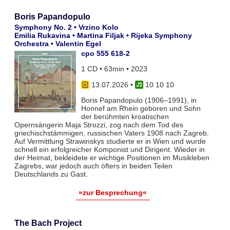
Boris Papandopulo
Symphony No. 2 • Vrzino Kolo
Emilia Rukavina • Martina Filjak • Rijeka Symphony
Orchestra • Valentin Egel
cpo 555 618-2
1 CD • 63min • 2023
13.07.2026
•
10 10 10
Boris Papandopulo (1906–1991), in
Honnef am Rhein geboren und Sohn
der berühmten kroatischen
Opernsängerin Maja Strozzi, zog nach dem Tod des
griechischstämmigen, russischen Vaters 1908 nach Zagreb.
Auf Vermittlung Strawinskys studierte er in Wien und wurde
schnell ein erfolgreicher Komponist und Dirigent. Wieder in
der Heimat, bekleidete er wichtige Positionen im Musikleben
Zagrebs, war jedoch auch öfters in beiden Teilen
Deutschlands zu Gast.
»zur Besprechung«
The Bach Project