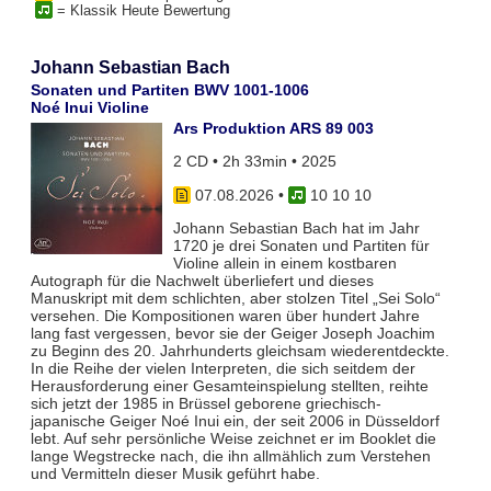
= Klassik Heute Bewertung
Johann Sebastian Bach
Sonaten und Partiten BWV 1001-1006
Noé Inui Violine
Ars Produktion ARS 89 003
2 CD • 2h 33min • 2025
07.08.2026
•
10 10 10
Johann Sebastian Bach hat im Jahr
1720 je drei Sonaten und Partiten für
Violine allein in einem kostbaren
Autograph für die Nachwelt überliefert und dieses
Manuskript mit dem schlichten, aber stolzen Titel „Sei Solo“
versehen. Die Kompositionen waren über hundert Jahre
lang fast vergessen, bevor sie der Geiger Joseph Joachim
zu Beginn des 20. Jahrhunderts gleichsam wiederentdeckte.
In die Reihe der vielen Interpreten, die sich seitdem der
Herausforderung einer Gesamteinspielung stellten, reihte
sich jetzt der 1985 in Brüssel geborene griechisch-
japanische Geiger Noé Inui ein, der seit 2006 in Düsseldorf
lebt. Auf sehr persönliche Weise zeichnet er im Booklet die
lange Wegstrecke nach, die ihn allmählich zum Verstehen
und Vermitteln dieser Musik geführt habe.