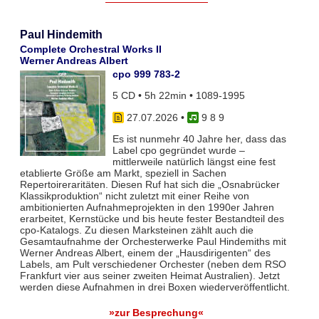
Paul Hindemith
Complete Orchestral Works II
Werner Andreas Albert
cpo 999 783-2
5 CD • 5h 22min • 1089-1995
27.07.2026
•
9 8 9
Es ist nunmehr 40 Jahre her, dass das
Label cpo gegründet wurde –
mittlerweile natürlich längst eine fest
etablierte Größe am Markt, speziell in Sachen
Repertoireraritäten. Diesen Ruf hat sich die „Osnabrücker
Klassikproduktion“ nicht zuletzt mit einer Reihe von
ambitionierten Aufnahmeprojekten in den 1990er Jahren
erarbeitet, Kernstücke und bis heute fester Bestandteil des
cpo-Katalogs. Zu diesen Marksteinen zählt auch die
Gesamtaufnahme der Orchesterwerke Paul Hindemiths mit
Werner Andreas Albert, einem der „Hausdirigenten“ des
Labels, am Pult verschiedener Orchester (neben dem RSO
Frankfurt vier aus seiner zweiten Heimat Australien). Jetzt
werden diese Aufnahmen in drei Boxen wiederveröffentlicht.
»zur Besprechung«