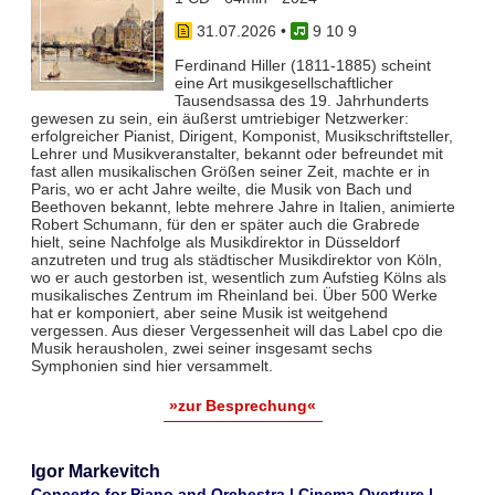
31.07.2026
•
9 10 9
Ferdinand Hiller (1811-1885) scheint
eine Art musikgesellschaftlicher
Tausendsassa des 19. Jahrhunderts
gewesen zu sein, ein äußerst umtriebiger Netzwerker:
erfolgreicher Pianist, Dirigent, Komponist, Musikschriftsteller,
Lehrer und Musikveranstalter, bekannt oder befreundet mit
fast allen musikalischen Größen seiner Zeit, machte er in
Paris, wo er acht Jahre weilte, die Musik von Bach und
Beethoven bekannt, lebte mehrere Jahre in Italien, animierte
Robert Schumann, für den er später auch die Grabrede
hielt, seine Nachfolge als Musikdirektor in Düsseldorf
anzutreten und trug als städtischer Musikdirektor von Köln,
wo er auch gestorben ist, wesentlich zum Aufstieg Kölns als
musikalisches Zentrum im Rheinland bei. Über 500 Werke
hat er komponiert, aber seine Musik ist weitgehend
vergessen. Aus dieser Vergessenheit will das Label cpo die
Musik herausholen, zwei seiner insgesamt sechs
Symphonien sind hier versammelt.
»zur Besprechung«
Igor Markevitch
Concerto for Piano and Orchestra | Cinema Overture |