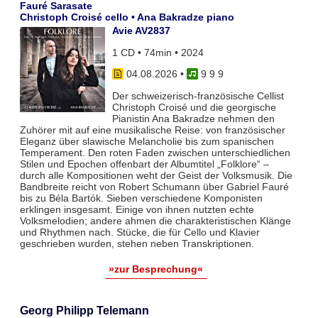
Fauré Sarasate
Christoph Croisé cello • Ana Bakradze piano
Avie AV2837
1 CD • 74min • 2024
04.08.2026
•
9 9 9
Der schweizerisch-französische Cellist
Christoph Croisé und die georgische
Pianistin Ana Bakradze nehmen den
Zuhörer mit auf eine musikalische Reise: von französischer
Eleganz über slawische Melancholie bis zum spanischen
Temperament. Den roten Faden zwischen unterschiedlichen
Stilen und Epochen offenbart der Albumtitel „Folklore“ –
durch alle Kompositionen weht der Geist der Volksmusik. Die
Bandbreite reicht von Robert Schumann über Gabriel Fauré
bis zu Béla Bartók. Sieben verschiedene Komponisten
erklingen insgesamt. Einige von ihnen nutzten echte
Volksmelodien; andere ahmen die charakteristischen Klänge
und Rhythmen nach. Stücke, die für Cello und Klavier
geschrieben wurden, stehen neben Transkriptionen.
»zur Besprechung«
Georg Philipp Telemann