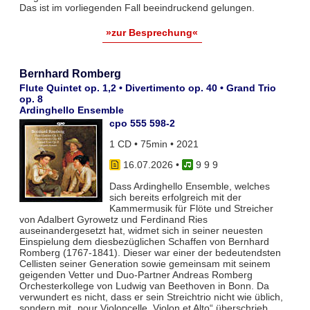
Das ist im vorliegenden Fall beeindruckend gelungen.
»zur Besprechung«
Bernhard Romberg
Flute Quintet op. 1,2 • Divertimento op. 40 • Grand Trio
op. 8
Ardinghello Ensemble
cpo 555 598-2
1 CD • 75min • 2021
16.07.2026
•
9 9 9
Dass Ardinghello Ensemble, welches
sich bereits erfolgreich mit der
Kammermusik für Flöte und Streicher
von Adalbert Gyrowetz und Ferdinand Ries
auseinandergesetzt hat, widmet sich in seiner neuesten
Einspielung dem diesbezüglichen Schaffen von Bernhard
Romberg (1767-1841). Dieser war einer der bedeutendsten
Cellisten seiner Generation sowie gemeinsam mit seinem
geigenden Vetter und Duo-Partner Andreas Romberg
Orchesterkollege von Ludwig van Beethoven in Bonn. Da
verwundert es nicht, dass er sein Streichtrio nicht wie üblich,
sondern mit „pour Violoncelle, Violon et Alto“ überschrieb.