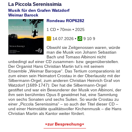
La Piccola Serenissimia
Musik für den Grafen Watzdorf
Weimar Barock
Rondeau ROP6282
1 CD • 70min • 2025
14.07.2026
•
9 10 9
Obwohl sie Zeitgenossen waren, würde
man die Musik von Johann Sebastian
Bach und Tomaso Albinoni nicht
unbedingt auf einer CD zusammen- bzw. gegenüberstellen.
Der Organist Hans Christian Martin tut’s mit seinem
Ensemble „Weimar Baroque“. Das Tertium comparationis ist
zum einen sein Heimatort Crostau in der Oberlausitz mit der
Silbermann-Orgel, zum anderen Christian Heinrich Graf von
Watzdorf (1689-1747): Der hat die Silbermann-Orgel
gestiftet und war ein Bewunderer der Musik von Albinoni, der
ihm sein berühmtes Opus 8 gewidmet hat, eine Sammlung
von sechs Sonaten und sechs Suiten. So wurde Crostau zu
einer „Piccola Serenissima“ – so auch der Titel dieser CD –
und einer Heimstätte qualitätsvoller Kirchenmusik – die Hans
Christian Martin als Kantor weiter fördert.
»zur Besprechung«