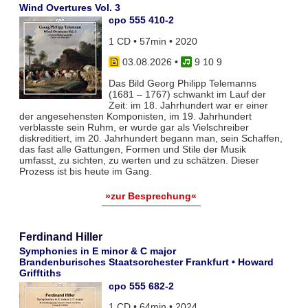
Wind Overtures Vol. 3
cpo 555 410-2
1 CD • 57min • 2020
03.08.2026
•
9 10 9
Das Bild Georg Philipp Telemanns
(1681 – 1767) schwankt im Lauf der
Zeit: im 18. Jahrhundert war er einer
der angesehensten Komponisten, im 19. Jahrhundert
verblasste sein Ruhm, er wurde gar als Vielschreiber
diskreditiert, im 20. Jahrhundert begann man, sein Schaffen,
das fast alle Gattungen, Formen und Stile der Musik
umfasst, zu sichten, zu werten und zu schätzen. Dieser
Prozess ist bis heute im Gang.
»zur Besprechung«
Ferdinand Hiller
Symphonies in E minor & C major
Brandenburisches Staatsorchester Frankfurt • Howard
Grifftiths
cpo 555 682-2
1 CD • 64min • 2024