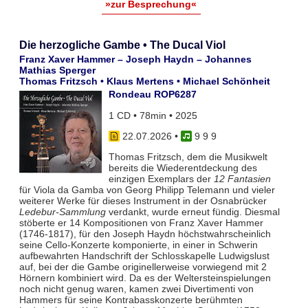
»zur Besprechung«
Die herzogliche Gambe • The Ducal Viol
Franz Xaver Hammer – Joseph Haydn – Johannes
Mathias Sperger
Thomas Fritzsch • Klaus Mertens • Michael Schönheit
Rondeau ROP6287
1 CD • 78min • 2025
22.07.2026
•
9 9 9
Thomas Fritzsch, dem die Musikwelt
bereits die Wiederentdeckung des
einzigen Exemplars der
12 Fantasien
für Viola da Gamba von Georg Philipp Telemann und vieler
weiterer Werke für dieses Instrument in der Osnabrücker
Ledebur-Sammlung
verdankt, wurde erneut fündig. Diesmal
stöberte er 14 Kompositionen von Franz Xaver Hammer
(1746-1817), für den Joseph Haydn höchstwahrscheinlich
seine Cello-Konzerte komponierte, in einer in Schwerin
aufbewahrten Handschrift der Schlosskapelle Ludwigslust
auf, bei der die Gambe originellerweise vorwiegend mit 2
Hörnern kombiniert wird. Da es der Weltersteinspielungen
noch nicht genug waren, kamen zwei Divertimenti von
Hammers für seine Kontrabasskonzerte berühmten