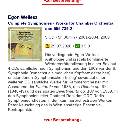
»zur Besprechung«
Egon Wellesz
Complete Symphonies • Works for Chamber Orchestra
cpo 555 739-2
5 CD • 5h 30min • 2001-2004, 2009
29.07.2026
•
9 9 9
Die vorliegende Egon-Wellesz-
Anthologie umfasst als kombinierte
Wiederveröffentlichung in einer Box auf
4 CDs sämtliche neun Symphonien und den 1969 vor der 8.
Symphonie (zunächst als möglichen Kopfsatz derselben)
entstandenen ‚Symphonischen Epilog‘ sowie auf einer
weiteren CD sämtliche Werke für Kammerorchester mit
Ausnahme der
Pastorale
von 1935, des
Oktetts op. 67
(1948-49) und des späten
Divertimento op. 107
von 1969. In
den Symphonien leitet Gottfried Rabl das ORF-Radio-
Symphonieorchester, in den kammerorchestralen Werken
Peter Keuschnigg das in Wien ansässige Ensemble
Kontrapunkte.
»zur Besprechung«