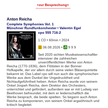
»zur Besprechung«
Anton Reicha
Complete Symphonies Vol. 1
Münchner Rundfunkorchester • Valentin Egel
cpo 555 716-2
1 CD • 60min • 2024
06.08.2026
•
9 9 9
Seit 2020 sichten Musikwissenschaftler
intensiver die zahlreichen
unveröffentlichten Werke von Anton
Reicha (1770-1836), dem Flötisten in der Bonner
Hofkapelle, der vor allem durch seine vielen Bläserquintette
bekannt ist. Das Label cpo will nun auch die symphonischen
Werke aus dem Dunkel der Ungedrucktheit und
Nichtaufgeführtheit heben. Anton Reicha wurde von seinem
Onkel Jospeh Reicha, dem Direktor des Orchesters,
unterrichtet und gefördert, außerdem war er mit Ludwig van
Beethoven befreundet, mit dem er leidenschaftlich die
Werke besprach, die beide spielten. So begann auch Anton
Reicha zu komponieren, von seinem Onkel argwöhnisch und
kritisch begleitet.