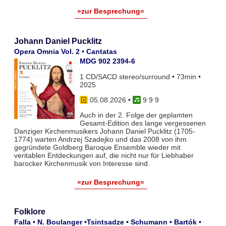
»zur Besprechung«
Johann Daniel Pucklitz
Opera Omnia Vol. 2 • Cantatas
MDG 902 2394-6
1 CD/SACD stereo/surround • 73min •
2025
05.08.2026
•
9 9 9
Auch in der 2. Folge der geplamten
Gesamt-Edition des lange vergessenen
Danziger Kirchenmusikers Johann Daniel Pucklitz (1705-
1774) warten Andrzej Szadejko und das 2008 von ihm
gegründete Goldberg Baroque Ensemble wieder mit
veritablen Entdeckungen auf, die nicht nur für Liebhaber
barocker Kirchenmusik von Interesse sind.
»zur Besprechung«
Folklore
Falla • N. Boulanger •Tsintsadze • Schumann • Bartók •