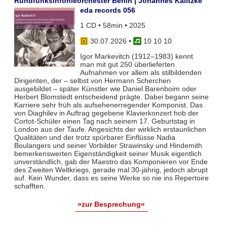
Rundfunksinfonieorchester Berlin | Johannes Kalitzke
eda records 056
1 CD • 58min • 2025
30.07.2026
•
10 10 10
Igor Markevitch (1912–1983) kennt
man mit gut 250 überlieferten
Aufnahmen vor allem als stilbildenden
Dirigenten, der – selbst von Hermann Scherchen
ausgebildet – später Künstler wie Daniel Barenboim oder
Herbert Blomstedt entscheidend prägte. Dabei begann seine
Karriere sehr früh als aufsehenerregender Komponist. Das
von Diaghilev in Auftrag gegebene Klavierkonzert hob der
Cortot-Schüler einen Tag nach seinem 17. Geburtstag in
London aus der Taufe. Angesichts der wirklich erstaunlichen
Qualitäten und der trotz spürbarer Einflüsse Nadia
Boulangers und seiner Vorbilder Strawinsky und Hindemith
bemerkenswerten Eigenständigkeit seiner Musik eigentlich
unverständlich, gab der Maestro das Komponieren vor Ende
des Zweiten Weltkriegs, gerade mal 30-jährig, jedoch abrupt
auf. Kein Wunder, dass es seine Werke so nie ins Repertoire
schafften.
»zur Besprechung«