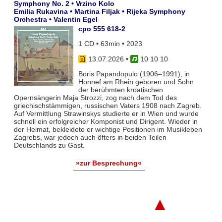
Symphony No. 2 • Vrzino Kolo
Emilia Rukavina • Martina Filjak • Rijeka Symphony
Orchestra • Valentin Egel
cpo 555 618-2
1 CD • 63min • 2023
13.07.2026
•
10 10 10
Boris Papandopulo (1906–1991), in
Honnef am Rhein geboren und Sohn
der berühmten kroatischen
Opernsängerin Maja Strozzi, zog nach dem Tod des
griechischstämmigen, russischen Vaters 1908 nach Zagreb.
Auf Vermittlung Strawinskys studierte er in Wien und wurde
schnell ein erfolgreicher Komponist und Dirigent. Wieder in
der Heimat, bekleidete er wichtige Positionen im Musikleben
Zagrebs, war jedoch auch öfters in beiden Teilen
Deutschlands zu Gast.
»zur Besprechung«
▲