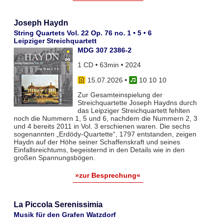
Joseph Haydn
String Quartets Vol. 22 Op. 76 no. 1 • 5 • 6
Leipziger Streichquartett
MDG 307 2386-2
1 CD • 63min • 2024
15.07.2026
•
10 10 10
Zur Gesamteinspielung der
Streichquartette Joseph Haydns durch
das Leipziger Streichquartett fehlten
noch die Nummern 1, 5 und 6, nachdem die Nummern 2, 3
und 4 bereits 2011 in Vol. 3 erschienen waren. Die sechs
sogenannten „Erdödy-Quartette“, 1797 entstanden, zeigen
Haydn auf der Höhe seiner Schaffenskraft und seines
Einfallsreichtums, begeisternd in den Details wie in den
großen Spannungsbögen.
»zur Besprechung«
La Piccola Serenissimia
Musik für den Grafen Watzdorf