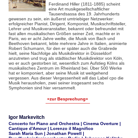
Ferdinand Hiller (1811-1885) scheint
eine Art musikgesellschaftlicher
Tausendsassa des 19. Jahrhunderts
gewesen zu sein, ein äußerst umtriebiger Netzwerker:
erfolgreicher Pianist, Dirigent, Komponist, Musikschriftsteller,
Lehrer und Musikveranstalter, bekannt oder befreundet mit
fast allen musikalischen Größen seiner Zeit, machte er in
Paris, wo er acht Jahre weilte, die Musik von Bach und
Beethoven bekannt, lebte mehrere Jahre in Italien, animierte
Robert Schumann, für den er später auch die Grabrede
hielt, seine Nachfolge als Musikdirektor in Düsseldorf
anzutreten und trug als städtischer Musikdirektor von Köln,
wo er auch gestorben ist, wesentlich zum Aufstieg Kölns als
musikalisches Zentrum im Rheinland bei. Über 500 Werke
hat er komponiert, aber seine Musik ist weitgehend
vergessen. Aus dieser Vergessenheit will das Label cpo die
Musik herausholen, zwei seiner insgesamt sechs
Symphonien sind hier versammelt.
»zur Besprechung«
Igor Markevitch
Concerto for Piano and Orchestra | Cinema Overture |
Cantique d'Amour | Lorenzo il Magnifico
Sarah Maria Sun | Jonathan Powell |