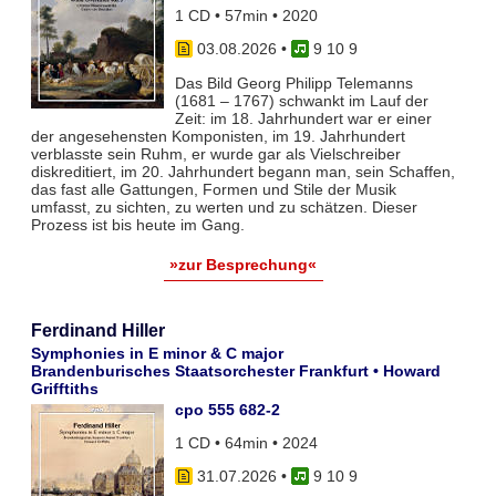
1 CD • 57min • 2020
03.08.2026
•
9 10 9
Das Bild Georg Philipp Telemanns
(1681 – 1767) schwankt im Lauf der
Zeit: im 18. Jahrhundert war er einer
der angesehensten Komponisten, im 19. Jahrhundert
verblasste sein Ruhm, er wurde gar als Vielschreiber
diskreditiert, im 20. Jahrhundert begann man, sein Schaffen,
das fast alle Gattungen, Formen und Stile der Musik
umfasst, zu sichten, zu werten und zu schätzen. Dieser
Prozess ist bis heute im Gang.
»zur Besprechung«
Ferdinand Hiller
Symphonies in E minor & C major
Brandenburisches Staatsorchester Frankfurt • Howard
Grifftiths
cpo 555 682-2
1 CD • 64min • 2024
31.07.2026
•
9 10 9