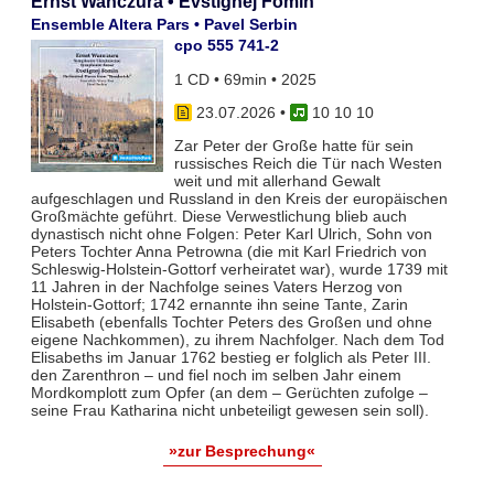
Ernst Wanczura • Evstignej Fomin
Ensemble Altera Pars • Pavel Serbin
cpo 555 741-2
1 CD • 69min • 2025
23.07.2026
•
10 10 10
Zar Peter der Große hatte für sein
russisches Reich die Tür nach Westen
weit und mit allerhand Gewalt
aufgeschlagen und Russland in den Kreis der europäischen
Großmächte geführt. Diese Verwestlichung blieb auch
dynastisch nicht ohne Folgen: Peter Karl Ulrich, Sohn von
Peters Tochter Anna Petrowna (die mit Karl Friedrich von
Schleswig-Holstein-Gottorf verheiratet war), wurde 1739 mit
11 Jahren in der Nachfolge seines Vaters Herzog von
Holstein-Gottorf; 1742 ernannte ihn seine Tante, Zarin
Elisabeth (ebenfalls Tochter Peters des Großen und ohne
eigene Nachkommen), zu ihrem Nachfolger. Nach dem Tod
Elisabeths im Januar 1762 bestieg er folglich als Peter III.
den Zarenthron – und fiel noch im selben Jahr einem
Mordkomplott zum Opfer (an dem – Gerüchten zufolge –
seine Frau Katharina nicht unbeteiligt gewesen sein soll).
»zur Besprechung«