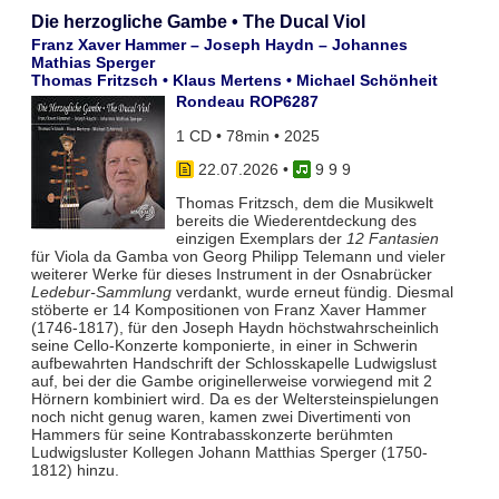
Die herzogliche Gambe • The Ducal Viol
Franz Xaver Hammer – Joseph Haydn – Johannes
Mathias Sperger
Thomas Fritzsch • Klaus Mertens • Michael Schönheit
Rondeau ROP6287
1 CD • 78min • 2025
22.07.2026
•
9 9 9
Thomas Fritzsch, dem die Musikwelt
bereits die Wiederentdeckung des
einzigen Exemplars der
12 Fantasien
für Viola da Gamba von Georg Philipp Telemann und vieler
weiterer Werke für dieses Instrument in der Osnabrücker
Ledebur-Sammlung
verdankt, wurde erneut fündig. Diesmal
stöberte er 14 Kompositionen von Franz Xaver Hammer
(1746-1817), für den Joseph Haydn höchstwahrscheinlich
seine Cello-Konzerte komponierte, in einer in Schwerin
aufbewahrten Handschrift der Schlosskapelle Ludwigslust
auf, bei der die Gambe originellerweise vorwiegend mit 2
Hörnern kombiniert wird. Da es der Weltersteinspielungen
noch nicht genug waren, kamen zwei Divertimenti von
Hammers für seine Kontrabasskonzerte berühmten
Ludwigsluster Kollegen Johann Matthias Sperger (1750-
1812) hinzu.