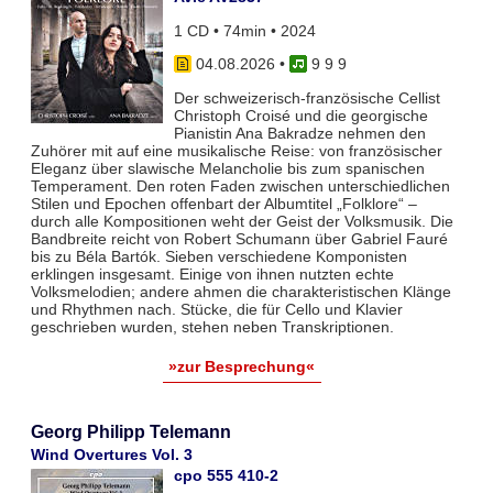
1 CD • 74min • 2024
04.08.2026
•
9 9 9
Der schweizerisch-französische Cellist
Christoph Croisé und die georgische
Pianistin Ana Bakradze nehmen den
Zuhörer mit auf eine musikalische Reise: von französischer
Eleganz über slawische Melancholie bis zum spanischen
Temperament. Den roten Faden zwischen unterschiedlichen
Stilen und Epochen offenbart der Albumtitel „Folklore“ –
durch alle Kompositionen weht der Geist der Volksmusik. Die
Bandbreite reicht von Robert Schumann über Gabriel Fauré
bis zu Béla Bartók. Sieben verschiedene Komponisten
erklingen insgesamt. Einige von ihnen nutzten echte
Volksmelodien; andere ahmen die charakteristischen Klänge
und Rhythmen nach. Stücke, die für Cello und Klavier
geschrieben wurden, stehen neben Transkriptionen.
»zur Besprechung«
Georg Philipp Telemann
Wind Overtures Vol. 3
cpo 555 410-2