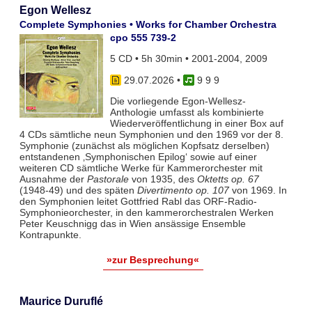
Egon Wellesz
Complete Symphonies • Works for Chamber Orchestra
cpo 555 739-2
5 CD • 5h 30min • 2001-2004, 2009
29.07.2026
•
9 9 9
Die vorliegende Egon-Wellesz-
Anthologie umfasst als kombinierte
Wiederveröffentlichung in einer Box auf
4 CDs sämtliche neun Symphonien und den 1969 vor der 8.
Symphonie (zunächst als möglichen Kopfsatz derselben)
entstandenen ‚Symphonischen Epilog‘ sowie auf einer
weiteren CD sämtliche Werke für Kammerorchester mit
Ausnahme der
Pastorale
von 1935, des
Oktetts op. 67
(1948-49) und des späten
Divertimento op. 107
von 1969. In
den Symphonien leitet Gottfried Rabl das ORF-Radio-
Symphonieorchester, in den kammerorchestralen Werken
Peter Keuschnigg das in Wien ansässige Ensemble
Kontrapunkte.
»zur Besprechung«
Maurice Duruflé