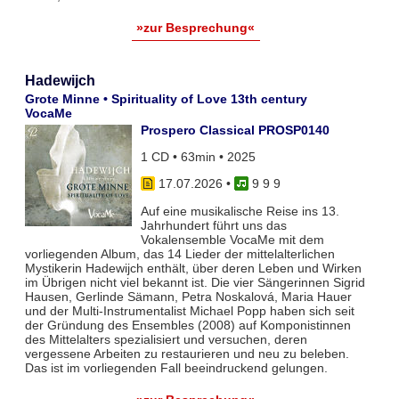
»zur Besprechung«
Hadewijch
Grote Minne • Spirituality of Love 13th century
VocaMe
Prospero Classical PROSP0140
1 CD • 63min • 2025
17.07.2026
•
9 9 9
Auf eine musikalische Reise ins 13.
Jahrhundert führt uns das
Vokalensemble VocaMe mit dem
vorliegenden Album, das 14 Lieder der mittelalterlichen
Mystikerin Hadewijch enthält, über deren Leben und Wirken
im Übrigen nicht viel bekannt ist. Die vier Sängerinnen Sigrid
Hausen, Gerlinde Sämann, Petra Noskalová, Maria Hauer
und der Multi-Instrumentalist Michael Popp haben sich seit
der Gründung des Ensembles (2008) auf Komponistinnen
des Mittelalters spezialisiert und versuchen, deren
vergessene Arbeiten zu restaurieren und neu zu beleben.
Das ist im vorliegenden Fall beeindruckend gelungen.