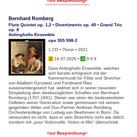
»zur Besprechung«
Bernhard Romberg
Flute Quintet op. 1,2 • Divertimento op. 40 • Grand Trio
op. 8
Ardinghello Ensemble
cpo 555 598-2
1 CD • 75min • 2021
16.07.2026
•
9 9 9
Dass Ardinghello Ensemble, welches
sich bereits erfolgreich mit der
Kammermusik für Flöte und Streicher
von Adalbert Gyrowetz und Ferdinand Ries
auseinandergesetzt hat, widmet sich in seiner neuesten
Einspielung dem diesbezüglichen Schaffen von Bernhard
Romberg (1767-1841). Dieser war einer der bedeutendsten
Cellisten seiner Generation sowie gemeinsam mit seinem
geigenden Vetter und Duo-Partner Andreas Romberg
Orchesterkollege von Ludwig van Beethoven in Bonn. Da
verwundert es nicht, dass er sein Streichtrio nicht wie üblich,
sondern mit „pour Violoncelle, Violon et Alto“ überschrieb.
»zur Besprechung«