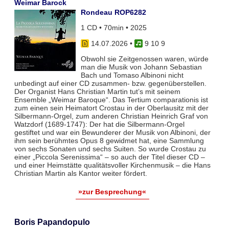
Weimar Barock
Rondeau ROP6282
1 CD • 70min • 2025
14.07.2026
•
9 10 9
Obwohl sie Zeitgenossen waren, würde
man die Musik von Johann Sebastian
Bach und Tomaso Albinoni nicht
unbedingt auf einer CD zusammen- bzw. gegenüberstellen.
Der Organist Hans Christian Martin tut’s mit seinem
Ensemble „Weimar Baroque“. Das Tertium comparationis ist
zum einen sein Heimatort Crostau in der Oberlausitz mit der
Silbermann-Orgel, zum anderen Christian Heinrich Graf von
Watzdorf (1689-1747): Der hat die Silbermann-Orgel
gestiftet und war ein Bewunderer der Musik von Albinoni, der
ihm sein berühmtes Opus 8 gewidmet hat, eine Sammlung
von sechs Sonaten und sechs Suiten. So wurde Crostau zu
einer „Piccola Serenissima“ – so auch der Titel dieser CD –
und einer Heimstätte qualitätsvoller Kirchenmusik – die Hans
Christian Martin als Kantor weiter fördert.
»zur Besprechung«
Boris Papandopulo