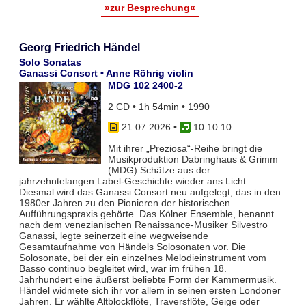
»zur Besprechung«
Georg Friedrich Händel
Solo Sonatas
Ganassi Consort • Anne Röhrig violin
MDG 102 2400-2
2 CD • 1h 54min • 1990
21.07.2026
•
10 10 10
Mit ihrer „Preziosa“-Reihe bringt die
Musikproduktion Dabringhaus & Grimm
(MDG) Schätze aus der
jahrzehntelangen Label-Geschichte wieder ans Licht.
Diesmal wird das Ganassi Consort neu aufgelegt, das in den
1980er Jahren zu den Pionieren der historischen
Aufführungspraxis gehörte. Das Kölner Ensemble, benannt
nach dem venezianischen Renaissance-Musiker Silvestro
Ganassi, legte seinerzeit eine wegweisende
Gesamtaufnahme von Händels Solosonaten vor. Die
Solosonate, bei der ein einzelnes Melodieinstrument vom
Basso continuo begleitet wird, war im frühen 18.
Jahrhundert eine äußerst beliebte Form der Kammermusik.
Händel widmete sich ihr vor allem in seinen ersten Londoner
Jahren. Er wählte Altblockflöte, Traversflöte, Geige oder