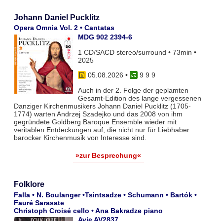
Johann Daniel Pucklitz
Opera Omnia Vol. 2 • Cantatas
MDG 902 2394-6
1 CD/SACD stereo/surround • 73min •
2025
05.08.2026
•
9 9 9
Auch in der 2. Folge der geplamten
Gesamt-Edition des lange vergessenen
Danziger Kirchenmusikers Johann Daniel Pucklitz (1705-
1774) warten Andrzej Szadejko und das 2008 von ihm
gegründete Goldberg Baroque Ensemble wieder mit
veritablen Entdeckungen auf, die nicht nur für Liebhaber
barocker Kirchenmusik von Interesse sind.
»zur Besprechung«
Folklore
Falla • N. Boulanger •Tsintsadze • Schumann • Bartók •
Fauré Sarasate
Christoph Croisé cello • Ana Bakradze piano
Avie AV2837