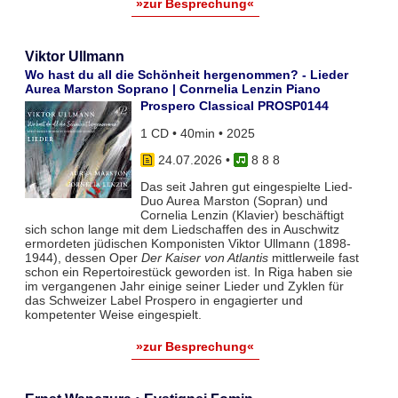
»zur Besprechung«
Viktor Ullmann
Wo hast du all die Schönheit hergenommen? - Lieder
Aurea Marston Soprano | Conrnelia Lenzin Piano
Prospero Classical PROSP0144
1 CD • 40min • 2025
24.07.2026
•
8 8 8
Das seit Jahren gut eingespielte Lied-
Duo Aurea Marston (Sopran) und
Cornelia Lenzin (Klavier) beschäftigt
sich schon lange mit dem Liedschaffen des in Auschwitz
ermordeten jüdischen Komponisten Viktor Ullmann (1898-
1944), dessen Oper
Der Kaiser von Atlantis
mittlerweile fast
schon ein Repertoirestück geworden ist. In Riga haben sie
im vergangenen Jahr einige seiner Lieder und Zyklen für
das Schweizer Label Prospero in engagierter und
kompetenter Weise eingespielt.
»zur Besprechung«