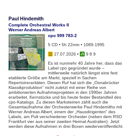
Paul Hindemith
Complete Orchestral Works II
Werner Andreas Albert
cpo 999 783-2
5 CD • 5h 22min • 1089-1995
27.07.2026
•
9 8 9
Es ist nunmehr 40 Jahre her, dass das
Label cpo gegründet wurde –
mittlerweile natürlich längst eine fest
etablierte Größe am Markt, speziell in Sachen
Repertoireraritäten. Diesen Ruf hat sich die „Osnabrücker
Klassikproduktion“ nicht zuletzt mit einer Reihe von
ambitionierten Aufnahmeprojekten in den 1990er Jahren
erarbeitet, Kernstücke und bis heute fester Bestandteil des
cpo-Katalogs. Zu diesen Marksteinen zählt auch die
Gesamtaufnahme der Orchesterwerke Paul Hindemiths mit
Werner Andreas Albert, einem der „Hausdirigenten“ des
Labels, am Pult verschiedener Orchester (neben dem RSO
Frankfurt vier aus seiner zweiten Heimat Australien). Jetzt
werden diese Aufnahmen in drei Boxen wiederveröffentlicht.