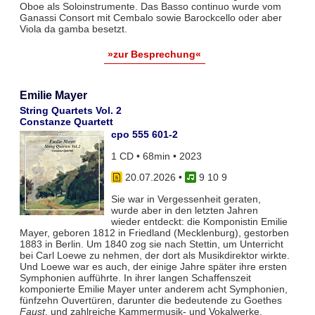
Oboe als Soloinstrumente. Das Basso continuo wurde vom
Ganassi Consort mit Cembalo sowie Barockcello oder aber
Viola da gamba besetzt.
»zur Besprechung«
Emilie Mayer
String Quartets Vol. 2
Constanze Quartett
cpo 555 601-2
1 CD • 68min • 2023
20.07.2026
•
9 10 9
Sie war in Vergessenheit geraten,
wurde aber in den letzten Jahren
wieder entdeckt: die Komponistin Emilie
Mayer, geboren 1812 in Friedland (Mecklenburg), gestorben
1883 in Berlin. Um 1840 zog sie nach Stettin, um Unterricht
bei Carl Loewe zu nehmen, der dort als Musikdirektor wirkte.
Und Loewe war es auch, der einige Jahre später ihre ersten
Symphonien aufführte. In ihrer langen Schaffenszeit
komponierte Emilie Mayer unter anderem acht Symphonien,
fünfzehn Ouvertüren, darunter die bedeutende zu Goethes
Faust
, und zahlreiche Kammermusik- und Vokalwerke.