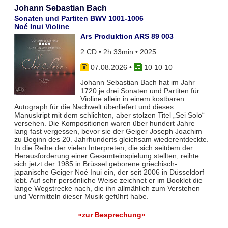
Johann Sebastian Bach
Sonaten und Partiten BWV 1001-1006
Noé Inui Violine
Ars Produktion ARS 89 003
2 CD • 2h 33min • 2025
07.08.2026
•
10 10 10
Johann Sebastian Bach hat im Jahr
1720 je drei Sonaten und Partiten für
Violine allein in einem kostbaren
Autograph für die Nachwelt überliefert und dieses
Manuskript mit dem schlichten, aber stolzen Titel „Sei Solo“
versehen. Die Kompositionen waren über hundert Jahre
lang fast vergessen, bevor sie der Geiger Joseph Joachim
zu Beginn des 20. Jahrhunderts gleichsam wiederentdeckte.
In die Reihe der vielen Interpreten, die sich seitdem der
Herausforderung einer Gesamteinspielung stellten, reihte
sich jetzt der 1985 in Brüssel geborene griechisch-
japanische Geiger Noé Inui ein, der seit 2006 in Düsseldorf
lebt. Auf sehr persönliche Weise zeichnet er im Booklet die
lange Wegstrecke nach, die ihn allmählich zum Verstehen
und Vermitteln dieser Musik geführt habe.
»zur Besprechung«