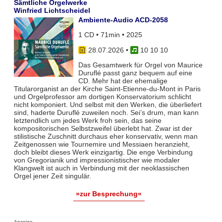
Sämtliche Orgelwerke
Winfried Lichtscheidel
Ambiente-Audio ACD-2058
1 CD • 71min • 2025
28.07.2026
•
10 10 10
Das Gesamtwerk für Orgel von Maurice
Duruflé passt ganz bequem auf eine
CD. Mehr hat der ehemalige
Titularorganist an der Kirche Saint-Etienne-du-Mont in Paris
und Orgelprofessor am dortigen Konservatorium schlicht
nicht komponiert. Und selbst mit den Werken, die überliefert
sind, haderte Duruflé zuweilen noch. Sei’s drum, man kann
letztendlich um jedes Werk froh sein, das seine
kompositorischen Selbstzweifel überlebt hat. Zwar ist der
stilistische Zuschnitt durchaus eher konservativ, wenn man
Zeitgenossen wie Tournemire und Messiaen heranzieht,
doch bleibt dieses Werk einzigartig. Die enge Verbindung
von Gregorianik und impressionistischer wie modaler
Klangwelt ist auch in Verbindung mit der neoklassischen
Orgel jener Zeit singulär.
»zur Besprechung«
Anzeige