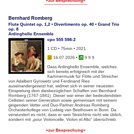
»zur Besprechung«
Bernhard Romberg
Flute Quintet op. 1,2 • Divertimento op. 40 • Grand Trio
op. 8
Ardinghello Ensemble
cpo 555 598-2
1 CD • 75min • 2021
16.07.2026
•
9 9 9
Dass Ardinghello Ensemble, welches
sich bereits erfolgreich mit der
Kammermusik für Flöte und Streicher
von Adalbert Gyrowetz und Ferdinand Ries
auseinandergesetzt hat, widmet sich in seiner neuesten
Einspielung dem diesbezüglichen Schaffen von Bernhard
Romberg (1767-1841). Dieser war einer der bedeutendsten
Cellisten seiner Generation sowie gemeinsam mit seinem
geigenden Vetter und Duo-Partner Andreas Romberg
Orchesterkollege von Ludwig van Beethoven in Bonn. Da
verwundert es nicht, dass er sein Streichtrio nicht wie üblich,
sondern mit „pour Violoncelle, Violon et Alto“ überschrieb.
»zur Besprechung«