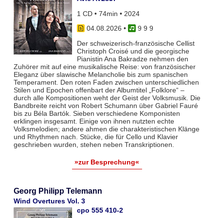
1 CD • 74min • 2024
04.08.2026
•
9 9 9
Der schweizerisch-französische Cellist
Christoph Croisé und die georgische
Pianistin Ana Bakradze nehmen den
Zuhörer mit auf eine musikalische Reise: von französischer
Eleganz über slawische Melancholie bis zum spanischen
Temperament. Den roten Faden zwischen unterschiedlichen
Stilen und Epochen offenbart der Albumtitel „Folklore“ –
durch alle Kompositionen weht der Geist der Volksmusik. Die
Bandbreite reicht von Robert Schumann über Gabriel Fauré
bis zu Béla Bartók. Sieben verschiedene Komponisten
erklingen insgesamt. Einige von ihnen nutzten echte
Volksmelodien; andere ahmen die charakteristischen Klänge
und Rhythmen nach. Stücke, die für Cello und Klavier
geschrieben wurden, stehen neben Transkriptionen.
»zur Besprechung«
Georg Philipp Telemann
Wind Overtures Vol. 3
cpo 555 410-2