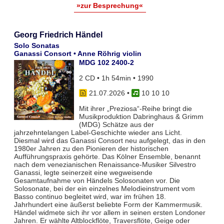
»zur Besprechung«
Georg Friedrich Händel
Solo Sonatas
Ganassi Consort • Anne Röhrig violin
MDG 102 2400-2
2 CD • 1h 54min • 1990
21.07.2026
•
10 10 10
Mit ihrer „Preziosa“-Reihe bringt die
Musikproduktion Dabringhaus & Grimm
(MDG) Schätze aus der
jahrzehntelangen Label-Geschichte wieder ans Licht.
Diesmal wird das Ganassi Consort neu aufgelegt, das in den
1980er Jahren zu den Pionieren der historischen
Aufführungspraxis gehörte. Das Kölner Ensemble, benannt
nach dem venezianischen Renaissance-Musiker Silvestro
Ganassi, legte seinerzeit eine wegweisende
Gesamtaufnahme von Händels Solosonaten vor. Die
Solosonate, bei der ein einzelnes Melodieinstrument vom
Basso continuo begleitet wird, war im frühen 18.
Jahrhundert eine äußerst beliebte Form der Kammermusik.
Händel widmete sich ihr vor allem in seinen ersten Londoner
Jahren. Er wählte Altblockflöte, Traversflöte, Geige oder