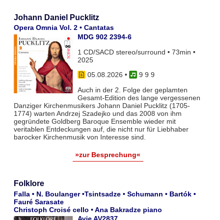
Johann Daniel Pucklitz
Opera Omnia Vol. 2 • Cantatas
MDG 902 2394-6
1 CD/SACD stereo/surround • 73min •
2025
05.08.2026
•
9 9 9
Auch in der 2. Folge der geplamten
Gesamt-Edition des lange vergessenen
Danziger Kirchenmusikers Johann Daniel Pucklitz (1705-
1774) warten Andrzej Szadejko und das 2008 von ihm
gegründete Goldberg Baroque Ensemble wieder mit
veritablen Entdeckungen auf, die nicht nur für Liebhaber
barocker Kirchenmusik von Interesse sind.
»zur Besprechung«
Folklore
Falla • N. Boulanger •Tsintsadze • Schumann • Bartók •
Fauré Sarasate
Christoph Croisé cello • Ana Bakradze piano
Avie AV2837