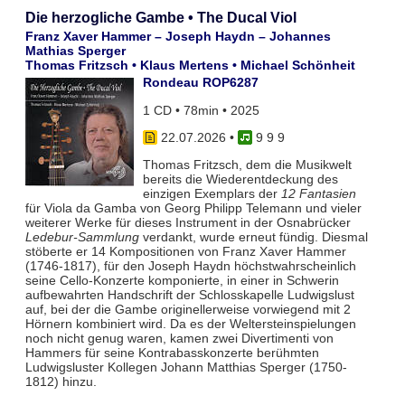
Die herzogliche Gambe • The Ducal Viol
Franz Xaver Hammer – Joseph Haydn – Johannes
Mathias Sperger
Thomas Fritzsch • Klaus Mertens • Michael Schönheit
Rondeau ROP6287
1 CD • 78min • 2025
22.07.2026
•
9 9 9
Thomas Fritzsch, dem die Musikwelt
bereits die Wiederentdeckung des
einzigen Exemplars der
12 Fantasien
für Viola da Gamba von Georg Philipp Telemann und vieler
weiterer Werke für dieses Instrument in der Osnabrücker
Ledebur-Sammlung
verdankt, wurde erneut fündig. Diesmal
stöberte er 14 Kompositionen von Franz Xaver Hammer
(1746-1817), für den Joseph Haydn höchstwahrscheinlich
seine Cello-Konzerte komponierte, in einer in Schwerin
aufbewahrten Handschrift der Schlosskapelle Ludwigslust
auf, bei der die Gambe originellerweise vorwiegend mit 2
Hörnern kombiniert wird. Da es der Weltersteinspielungen
noch nicht genug waren, kamen zwei Divertimenti von
Hammers für seine Kontrabasskonzerte berühmten
Ludwigsluster Kollegen Johann Matthias Sperger (1750-
1812) hinzu.