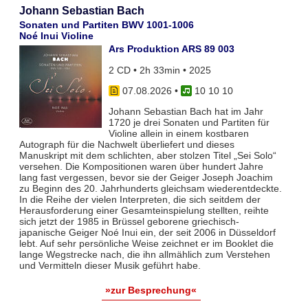
Johann Sebastian Bach
Sonaten und Partiten BWV 1001-1006
Noé Inui Violine
Ars Produktion ARS 89 003
2 CD • 2h 33min • 2025
07.08.2026
•
10 10 10
Johann Sebastian Bach hat im Jahr
1720 je drei Sonaten und Partiten für
Violine allein in einem kostbaren
Autograph für die Nachwelt überliefert und dieses
Manuskript mit dem schlichten, aber stolzen Titel „Sei Solo“
versehen. Die Kompositionen waren über hundert Jahre
lang fast vergessen, bevor sie der Geiger Joseph Joachim
zu Beginn des 20. Jahrhunderts gleichsam wiederentdeckte.
In die Reihe der vielen Interpreten, die sich seitdem der
Herausforderung einer Gesamteinspielung stellten, reihte
sich jetzt der 1985 in Brüssel geborene griechisch-
japanische Geiger Noé Inui ein, der seit 2006 in Düsseldorf
lebt. Auf sehr persönliche Weise zeichnet er im Booklet die
lange Wegstrecke nach, die ihn allmählich zum Verstehen
und Vermitteln dieser Musik geführt habe.
»zur Besprechung«