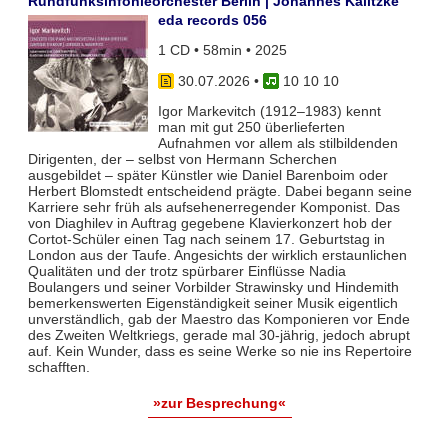
Rundfunksinfonieorchester Berlin | Johannes Kalitzke
eda records 056
1 CD • 58min • 2025
30.07.2026
•
10 10 10
Igor Markevitch (1912–1983) kennt
man mit gut 250 überlieferten
Aufnahmen vor allem als stilbildenden
Dirigenten, der – selbst von Hermann Scherchen
ausgebildet – später Künstler wie Daniel Barenboim oder
Herbert Blomstedt entscheidend prägte. Dabei begann seine
Karriere sehr früh als aufsehenerregender Komponist. Das
von Diaghilev in Auftrag gegebene Klavierkonzert hob der
Cortot-Schüler einen Tag nach seinem 17. Geburtstag in
London aus der Taufe. Angesichts der wirklich erstaunlichen
Qualitäten und der trotz spürbarer Einflüsse Nadia
Boulangers und seiner Vorbilder Strawinsky und Hindemith
bemerkenswerten Eigenständigkeit seiner Musik eigentlich
unverständlich, gab der Maestro das Komponieren vor Ende
des Zweiten Weltkriegs, gerade mal 30-jährig, jedoch abrupt
auf. Kein Wunder, dass es seine Werke so nie ins Repertoire
schafften.
»zur Besprechung«