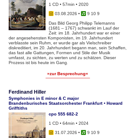
1 CD • 57min • 2020
03.08.2026
•
9 10 9
Das Bild Georg Philipp Telemanns
(1681 – 1767) schwankt im Lauf der
Zeit: im 18. Jahrhundert war er einer
der angesehensten Komponisten, im 19. Jahrhundert
verblasste sein Ruhm, er wurde gar als Vielschreiber
diskreditiert, im 20. Jahrhundert begann man, sein Schaffen,
das fast alle Gattungen, Formen und Stile der Musik
umfasst, zu sichten, zu werten und zu schätzen. Dieser
Prozess ist bis heute im Gang.
»zur Besprechung«
Ferdinand Hiller
Symphonies in E minor & C major
Brandenburisches Staatsorchester Frankfurt • Howard
Grifftiths
cpo 555 682-2
1 CD • 64min • 2024
31.07.2026
•
9 10 9