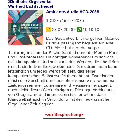
Sämtliche Orgelwerke
Winfried Lichtscheidel
Ambiente-Audio ACD-2058
1 CD • 71min • 2025
28.07.2026
•
10 10 10
Das Gesamtwerk für Orgel von Maurice
Duruflé passt ganz bequem auf eine
CD. Mehr hat der ehemalige
Titularorganist an der Kirche Saint-Etienne-du-Mont in Paris
und Orgelprofessor am dortigen Konservatorium schlicht
nicht komponiert. Und selbst mit den Werken, die überliefert
sind, haderte Duruflé zuweilen noch. Sei’s drum, man kann
letztendlich um jedes Werk froh sein, das seine
kompositorischen Selbstzweifel überlebt hat. Zwar ist der
stilistische Zuschnitt durchaus eher konservativ, wenn man
Zeitgenossen wie Tournemire und Messiaen heranzieht,
doch bleibt dieses Werk einzigartig. Die enge Verbindung
von Gregorianik und impressionistischer wie modaler
Klangwelt ist auch in Verbindung mit der neoklassischen
Orgel jener Zeit singulär.
»zur Besprechung«
Anzeige