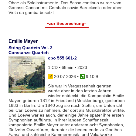
Oboe als Soloinstrumente. Das Basso continuo wurde vom
Ganassi Consort mit Cembalo sowie Barockcello oder aber
Viola da gamba besetzt.
»zur Besprechung«
Emilie Mayer
String Quartets Vol. 2
Constanze Quartett
cpo 555 601-2
1 CD • 68min • 2023
20.07.2026
•
9 10 9
Sie war in Vergessenheit geraten,
wurde aber in den letzten Jahren
wieder entdeckt: die Komponistin Emilie
Mayer, geboren 1812 in Friedland (Mecklenburg), gestorben
1883 in Berlin. Um 1840 zog sie nach Stettin, um Unterricht
bei Carl Loewe zu nehmen, der dort als Musikdirektor wirkte.
Und Loewe war es auch, der einige Jahre später ihre ersten
Symphonien aufführte. In ihrer langen Schaffenszeit
komponierte Emilie Mayer unter anderem acht Symphonien,
fünfzehn Ouvertüren, darunter die bedeutende zu Goethes
Faust
, und zahlreiche Kammermusik- und Vokalwerke.