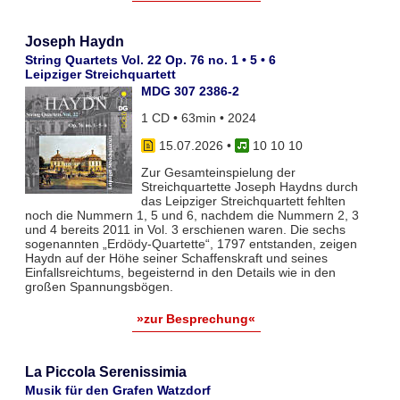
Joseph Haydn
String Quartets Vol. 22 Op. 76 no. 1 • 5 • 6
Leipziger Streichquartett
MDG 307 2386-2
1 CD • 63min • 2024
15.07.2026
•
10 10 10
Zur Gesamteinspielung der
Streichquartette Joseph Haydns durch
das Leipziger Streichquartett fehlten
noch die Nummern 1, 5 und 6, nachdem die Nummern 2, 3
und 4 bereits 2011 in Vol. 3 erschienen waren. Die sechs
sogenannten „Erdödy-Quartette“, 1797 entstanden, zeigen
Haydn auf der Höhe seiner Schaffenskraft und seines
Einfallsreichtums, begeisternd in den Details wie in den
großen Spannungsbögen.
»zur Besprechung«
La Piccola Serenissimia
Musik für den Grafen Watzdorf