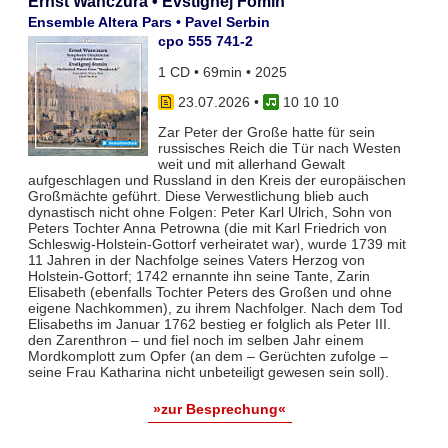
Ernst Wanczura • Evstignej Fomin
Ensemble Altera Pars • Pavel Serbin
cpo 555 741-2
1 CD • 69min • 2025
23.07.2026
•
10 10 10
Zar Peter der Große hatte für sein
russisches Reich die Tür nach Westen
weit und mit allerhand Gewalt
aufgeschlagen und Russland in den Kreis der europäischen
Großmächte geführt. Diese Verwestlichung blieb auch
dynastisch nicht ohne Folgen: Peter Karl Ulrich, Sohn von
Peters Tochter Anna Petrowna (die mit Karl Friedrich von
Schleswig-Holstein-Gottorf verheiratet war), wurde 1739 mit
11 Jahren in der Nachfolge seines Vaters Herzog von
Holstein-Gottorf; 1742 ernannte ihn seine Tante, Zarin
Elisabeth (ebenfalls Tochter Peters des Großen und ohne
eigene Nachkommen), zu ihrem Nachfolger. Nach dem Tod
Elisabeths im Januar 1762 bestieg er folglich als Peter III.
den Zarenthron – und fiel noch im selben Jahr einem
Mordkomplott zum Opfer (an dem – Gerüchten zufolge –
seine Frau Katharina nicht unbeteiligt gewesen sein soll).
»zur Besprechung«