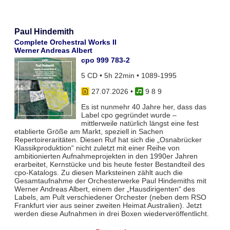
Paul Hindemith
Complete Orchestral Works II
Werner Andreas Albert
cpo 999 783-2
5 CD • 5h 22min • 1089-1995
27.07.2026
•
9 8 9
Es ist nunmehr 40 Jahre her, dass das
Label cpo gegründet wurde –
mittlerweile natürlich längst eine fest
etablierte Größe am Markt, speziell in Sachen
Repertoireraritäten. Diesen Ruf hat sich die „Osnabrücker
Klassikproduktion“ nicht zuletzt mit einer Reihe von
ambitionierten Aufnahmeprojekten in den 1990er Jahren
erarbeitet, Kernstücke und bis heute fester Bestandteil des
cpo-Katalogs. Zu diesen Marksteinen zählt auch die
Gesamtaufnahme der Orchesterwerke Paul Hindemiths mit
Werner Andreas Albert, einem der „Hausdirigenten“ des
Labels, am Pult verschiedener Orchester (neben dem RSO
Frankfurt vier aus seiner zweiten Heimat Australien). Jetzt
werden diese Aufnahmen in drei Boxen wiederveröffentlicht.