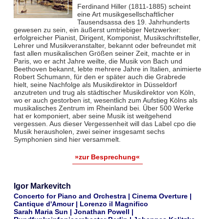
Ferdinand Hiller (1811-1885) scheint
eine Art musikgesellschaftlicher
Tausendsassa des 19. Jahrhunderts
gewesen zu sein, ein äußerst umtriebiger Netzwerker:
erfolgreicher Pianist, Dirigent, Komponist, Musikschriftsteller,
Lehrer und Musikveranstalter, bekannt oder befreundet mit
fast allen musikalischen Größen seiner Zeit, machte er in
Paris, wo er acht Jahre weilte, die Musik von Bach und
Beethoven bekannt, lebte mehrere Jahre in Italien, animierte
Robert Schumann, für den er später auch die Grabrede
hielt, seine Nachfolge als Musikdirektor in Düsseldorf
anzutreten und trug als städtischer Musikdirektor von Köln,
wo er auch gestorben ist, wesentlich zum Aufstieg Kölns als
musikalisches Zentrum im Rheinland bei. Über 500 Werke
hat er komponiert, aber seine Musik ist weitgehend
vergessen. Aus dieser Vergessenheit will das Label cpo die
Musik herausholen, zwei seiner insgesamt sechs
Symphonien sind hier versammelt.
»zur Besprechung«
Igor Markevitch
Concerto for Piano and Orchestra | Cinema Overture |
Cantique d'Amour | Lorenzo il Magnifico
Sarah Maria Sun | Jonathan Powell |