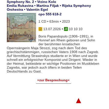
Symphony No. 2 • Vrzino Kolo
Emilia Rukavina • Martina Filjak • Rijeka Symphony
Orchestra • Valentin Egel
cpo 555 618-2
1 CD • 63min • 2023
13.07.2026
•
10 10 10
Boris Papandopulo (1906–1991), in
Honnef am Rhein geboren und Sohn
der berühmten kroatischen
Opernsängerin Maja Strozzi, zog nach dem Tod des
griechischstämmigen, russischen Vaters 1908 nach Zagreb.
Auf Vermittlung Strawinskys studierte er in Wien und wurde
schnell ein erfolgreicher Komponist und Dirigent. Wieder in
der Heimat, bekleidete er wichtige Positionen im Musikleben
Zagrebs, war jedoch auch öfters in beiden Teilen
Deutschlands zu Gast.
»zur Besprechung«
▲