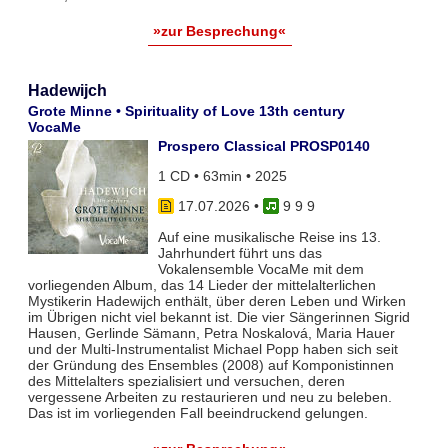
»zur Besprechung«
Hadewijch
Grote Minne • Spirituality of Love 13th century
VocaMe
Prospero Classical PROSP0140
1 CD • 63min • 2025
17.07.2026
•
9 9 9
Auf eine musikalische Reise ins 13.
Jahrhundert führt uns das
Vokalensemble VocaMe mit dem
vorliegenden Album, das 14 Lieder der mittelalterlichen
Mystikerin Hadewijch enthält, über deren Leben und Wirken
im Übrigen nicht viel bekannt ist. Die vier Sängerinnen Sigrid
Hausen, Gerlinde Sämann, Petra Noskalová, Maria Hauer
und der Multi-Instrumentalist Michael Popp haben sich seit
der Gründung des Ensembles (2008) auf Komponistinnen
des Mittelalters spezialisiert und versuchen, deren
vergessene Arbeiten zu restaurieren und neu zu beleben.
Das ist im vorliegenden Fall beeindruckend gelungen.