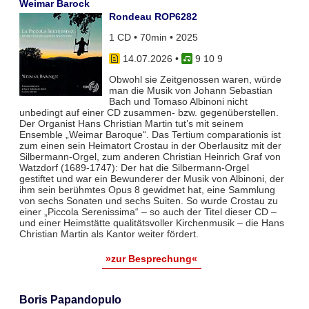
Weimar Barock
Rondeau ROP6282
1 CD • 70min • 2025
14.07.2026
•
9 10 9
Obwohl sie Zeitgenossen waren, würde
man die Musik von Johann Sebastian
Bach und Tomaso Albinoni nicht
unbedingt auf einer CD zusammen- bzw. gegenüberstellen.
Der Organist Hans Christian Martin tut’s mit seinem
Ensemble „Weimar Baroque“. Das Tertium comparationis ist
zum einen sein Heimatort Crostau in der Oberlausitz mit der
Silbermann-Orgel, zum anderen Christian Heinrich Graf von
Watzdorf (1689-1747): Der hat die Silbermann-Orgel
gestiftet und war ein Bewunderer der Musik von Albinoni, der
ihm sein berühmtes Opus 8 gewidmet hat, eine Sammlung
von sechs Sonaten und sechs Suiten. So wurde Crostau zu
einer „Piccola Serenissima“ – so auch der Titel dieser CD –
und einer Heimstätte qualitätsvoller Kirchenmusik – die Hans
Christian Martin als Kantor weiter fördert.
»zur Besprechung«
Boris Papandopulo