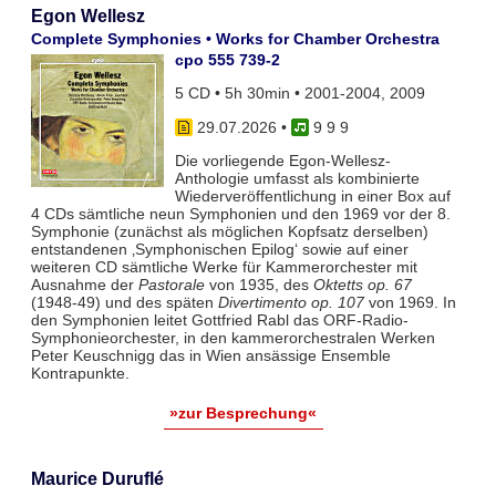
Egon Wellesz
Complete Symphonies • Works for Chamber Orchestra
cpo 555 739-2
5 CD • 5h 30min • 2001-2004, 2009
29.07.2026
•
9 9 9
Die vorliegende Egon-Wellesz-
Anthologie umfasst als kombinierte
Wiederveröffentlichung in einer Box auf
4 CDs sämtliche neun Symphonien und den 1969 vor der 8.
Symphonie (zunächst als möglichen Kopfsatz derselben)
entstandenen ‚Symphonischen Epilog‘ sowie auf einer
weiteren CD sämtliche Werke für Kammerorchester mit
Ausnahme der
Pastorale
von 1935, des
Oktetts op. 67
(1948-49) und des späten
Divertimento op. 107
von 1969. In
den Symphonien leitet Gottfried Rabl das ORF-Radio-
Symphonieorchester, in den kammerorchestralen Werken
Peter Keuschnigg das in Wien ansässige Ensemble
Kontrapunkte.
»zur Besprechung«
Maurice Duruflé