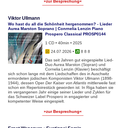
»zur Besprechung«
Viktor Ullmann
Wo hast du all die Schönheit hergenommen? - Lieder
Aurea Marston Soprano | Conrnelia Lenzin Piano
Prospero Classical PROSP0144
1 CD • 40min • 2025
24.07.2026
•
8 8 8
Das seit Jahren gut eingespielte Lied-
Duo Aurea Marston (Sopran) und
Cornelia Lenzin (Klavier) beschäftigt
sich schon lange mit dem Liedschaffen des in Auschwitz
ermordeten jüdischen Komponisten Viktor Ullmann (1898-
1944), dessen Oper
Der Kaiser von Atlantis
mittlerweile fast
schon ein Repertoirestück geworden ist. In Riga haben sie
im vergangenen Jahr einige seiner Lieder und Zyklen für
das Schweizer Label Prospero in engagierter und
kompetenter Weise eingespielt.
»zur Besprechung«