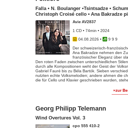
Falla • N. Boulanger •Tsintsadze • Schum
Christoph Croisé cello • Ana Bakradze p
Avie AV2837
1 CD • 74min • 2024
04.08.2026
•
9 9 9
Der schweizerisch-französische
Ana Bakradze nehmen den Zuhö
französischer Eleganz über s
Den roten Faden zwischen unterschiedlichen Stilen 
durch alle Kompositionen weht der Geist der Volk
Gabriel Fauré bis zu Béla Bartók. Sieben verschie
nutzten echte Volksmelodien; andere ahmen die ch
die für Cello und Klavier geschrieben wurden, steh
»zur B
Georg Philipp Telemann
Wind Overtures Vol. 3
cpo 555 410-2