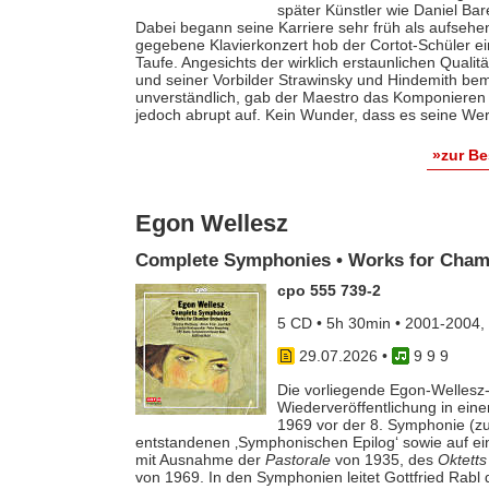
später Künstler wie Daniel Ba
Dabei begann seine Karriere sehr früh als aufsehe
gegebene Klavierkonzert hob der Cortot-Schüler e
Taufe. Angesichts der wirklich erstaunlichen Qualit
und seiner Vorbilder Strawinsky und Hindemith bem
unverständlich, gab der Maestro das Komponieren 
jedoch abrupt auf. Kein Wunder, dass es seine Werk
»zur B
Egon Wellesz
Complete Symphonies • Works for Cham
cpo 555 739-2
5 CD • 5h 30min • 2001-2004,
29.07.2026
•
9 9 9
Die vorliegende Egon-Wellesz-
Wiederveröffentlichung in ei
1969 vor der 8. Symphonie (zu
entstandenen ‚Symphonischen Epilog‘ sowie auf e
mit Ausnahme der
Pastorale
von 1935, des
Oktetts
von 1969. In den Symphonien leitet Gottfried Rab