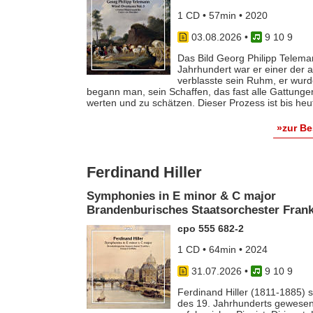
1 CD • 57min • 2020
03.08.2026
•
9 10 9
Das Bild Georg Philipp Telema
Jahrhundert war er einer der
verblasste sein Ruhm, er wurde
begann man, sein Schaffen, das fast alle Gattunge
werten und zu schätzen. Dieser Prozess ist bis he
»zur B
Ferdinand Hiller
Symphonies in E minor & C major
Brandenburisches Staatsorchester Frankf
cpo 555 682-2
1 CD • 64min • 2024
31.07.2026
•
9 10 9
Ferdinand Hiller (1811-1885) s
des 19. Jahrhunderts gewesen 