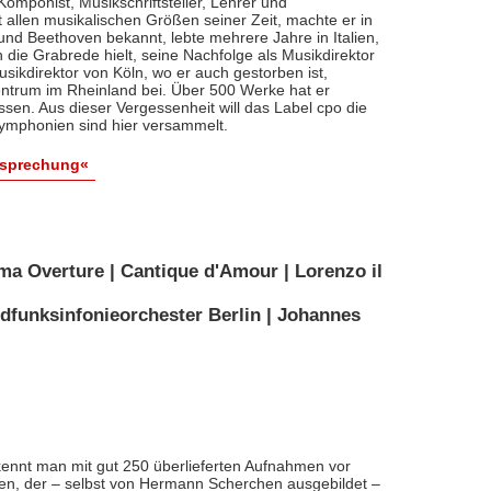
, Komponist, Musikschriftsteller, Lehrer und
t allen musikalischen Größen seiner Zeit, machte er in
 und Beethoven bekannt, lebte mehrere Jahre in Italien,
die Grabrede hielt, seine Nachfolge als Musikdirektor
usikdirektor von Köln, wo er auch gestorben ist,
entrum im Rheinland bei. Über 500 Werke hat er
sen. Aus dieser Vergessenheit will das Label cpo die
ymphonien sind hier versammelt.
esprechung«
ma Overture | Cantique d'Amour | Lorenzo il
dfunksinfonieorchester Berlin | Johannes
ennt man mit gut 250 überlieferten Aufnahmen vor
nten, der – selbst von Hermann Scherchen ausgebildet –