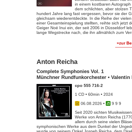
in einem kostbaren Autograph f
dem schlichten, aber stolzen T
hundert Jahre lang fast vergessen, bevor sie der
gleichsam wiederentdeckte. In die Reihe der vielen
einer Gesamteinspielung stellten, reihte sich jetzt
Geiger Noé Inui ein, der seit 2006 in Düsseldorf le
lange Wegstrecke nach, die ihn allmählich zum Ver
»zur B
Anton Reicha
Complete Symphonies Vol. 1
Münchner Rundfunkorchester • Valentin 
cpo 555 716-2
1 CD • 60min • 2024
06.08.2026
•
9 9 9
Seit 2020 sichten Musikwissens
Werke von Anton Reicha (1770-
allem durch seine vielen Bläse
symphonischen Werke aus dem Dunkel der Ungedruc
wurde von seinem Onkel Jospeh Reicha, dem Direkto