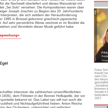
ür die Nachwelt überliefert und dieses Manuskript mit
itel „Sei Solo“ versehen. Die Kompositionen waren über
 Geiger Joseph Joachim zu Beginn des 20. Jahrhunderts
 Interpreten, die sich seitdem der Herausforderung
 der 1985 in Brüssel geborene griechisch-japanische
bt. Auf sehr persönliche Weise zeichnet er im Booklet die
stehen und Vermitteln dieser Musik geführt habe.
esprechung«
Egel
Franz Sch
Klavier h
zwei CDs 
des Neunz
geschäftst
„Sonatine
kommen di
chaftler intensiver die zahlreichen unveröffentlichten
Sonate A-
bedeutend
1836), dem Flötisten in der Bonner Hofkapelle, der vor
1827.
rquintette bekannt ist. Das Label cpo will nun auch die
ktheit und Nichtaufgeführtheit heben. Anton Reicha
r des Orchesters, unterrichtet und gefördert,