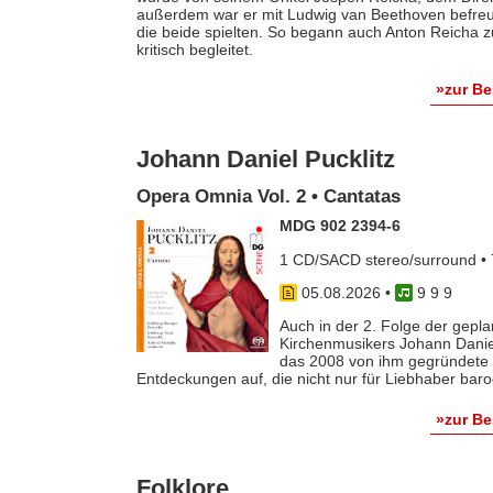
außerdem war er mit Ludwig van Beethoven befreun
die beide spielten. So begann auch Anton Reicha
kritisch begleitet.
»zur B
Johann Daniel Pucklitz
Opera Omnia Vol. 2 • Cantatas
MDG 902 2394-6
1 CD/SACD stereo/surround • 
05.08.2026
•
9 9 9
Auch in der 2. Folge der gep
Kirchenmusikers Johann Danie
das 2008 von ihm gegründete 
Entdeckungen auf, die nicht nur für Liebhaber baro
»zur B
Folklore