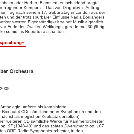
renboim oder Herbert Blomstedt entscheidend prägte.
nerregender Komponist. Das von Diaghilev in Auftrag
inen Tag nach seinem 17. Geburtstag in London aus der
äten und der trotz spürbarer Einflüsse Nadia Boulangers
erkenswerten Eigenständigkeit seiner Musik eigentlich
vor Ende des Zweiten Weltkriegs, gerade mal 30-jährig,
e so nie ins Repertoire schafften.
esprechung«
ber Orchestra
 2009
Anthologie umfasst als kombinierte
ner Box auf 4 CDs sämtliche neun Symphonien und den
nächst als möglichen Kopfsatz derselben)
iner weiteren CD sämtliche Werke für Kammerorchester
 op. 67
(1948-49) und des späten
Divertimento op. 107
l das ORF-Radio-Symphonieorchester, in den