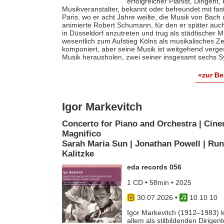
erfolgreicher Pianist, Dirigent
Musikveranstalter, bekannt oder befreundet mit fas
Paris, wo er acht Jahre weilte, die Musik von Bach
animierte Robert Schumann, für den er später auch 
in Düsseldorf anzutreten und trug als städtischer M
wesentlich zum Aufstieg Kölns als musikalisches Z
komponiert, aber seine Musik ist weitgehend verges
Musik herausholen, zwei seiner insgesamt sechs S
»zur B
Igor Markevitch
Concerto for Piano and Orchestra | Cine
Magnifico
Sarah Maria Sun | Jonathan Powell | Run
Kalitzke
eda records 056
1 CD • 58min • 2025
30.07.2026
•
10 10 10
Igor Markevitch (1912–1983) k
allem als stilbildenden Dirige