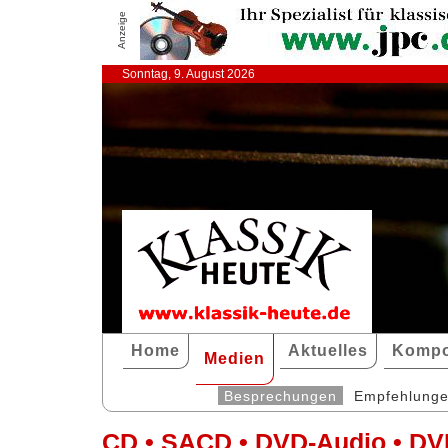
Anzeige
Sonntag, 9. August 2026
Home
Aktuelles
Kompo
Medien
Besprechungen
Empfehlung
CD • SACD • DVD-Audio • DV