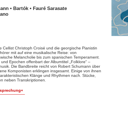
ann • Bartók • Fauré Sarasate
iano
 Cellist Christoph Croisé und die georgische Pianistin
rer mit auf eine musikalische Reise: von
lawische Melancholie bis zum spanischen Temperament.
und Epochen offenbart der Albumtitel „Folklore“ –
smusik. Die Bandbreite reicht von Robert Schumann über
dene Komponisten erklingen insgesamt. Einige von ihnen
arakteristischen Klänge und Rhythmen nach. Stücke,
en neben Transkriptionen.
esprechung«