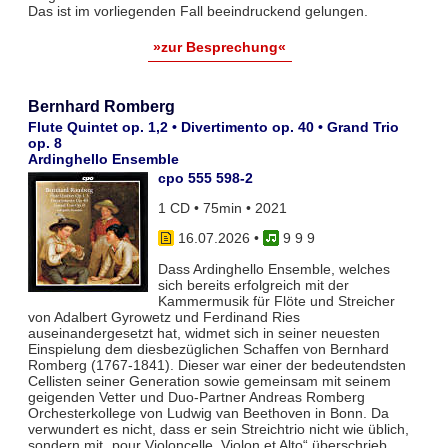
Das ist im vorliegenden Fall beeindruckend gelungen.
»zur Besprechung«
Bernhard Romberg
Flute Quintet op. 1,2 • Divertimento op. 40 • Grand Trio
op. 8
Ardinghello Ensemble
cpo 555 598-2
1 CD • 75min • 2021
16.07.2026
•
9 9 9
Dass Ardinghello Ensemble, welches
sich bereits erfolgreich mit der
Kammermusik für Flöte und Streicher
von Adalbert Gyrowetz und Ferdinand Ries
auseinandergesetzt hat, widmet sich in seiner neuesten
Einspielung dem diesbezüglichen Schaffen von Bernhard
Romberg (1767-1841). Dieser war einer der bedeutendsten
Cellisten seiner Generation sowie gemeinsam mit seinem
geigenden Vetter und Duo-Partner Andreas Romberg
Orchesterkollege von Ludwig van Beethoven in Bonn. Da
verwundert es nicht, dass er sein Streichtrio nicht wie üblich,
sondern mit „pour Violoncelle, Violon et Alto“ überschrieb.