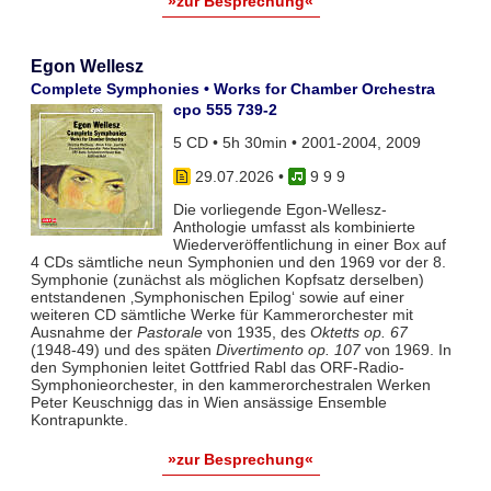
»zur Besprechung«
Egon Wellesz
Complete Symphonies • Works for Chamber Orchestra
cpo 555 739-2
5 CD • 5h 30min • 2001-2004, 2009
29.07.2026
•
9 9 9
Die vorliegende Egon-Wellesz-
Anthologie umfasst als kombinierte
Wiederveröffentlichung in einer Box auf
4 CDs sämtliche neun Symphonien und den 1969 vor der 8.
Symphonie (zunächst als möglichen Kopfsatz derselben)
entstandenen ‚Symphonischen Epilog‘ sowie auf einer
weiteren CD sämtliche Werke für Kammerorchester mit
Ausnahme der
Pastorale
von 1935, des
Oktetts op. 67
(1948-49) und des späten
Divertimento op. 107
von 1969. In
den Symphonien leitet Gottfried Rabl das ORF-Radio-
Symphonieorchester, in den kammerorchestralen Werken
Peter Keuschnigg das in Wien ansässige Ensemble
Kontrapunkte.
»zur Besprechung«