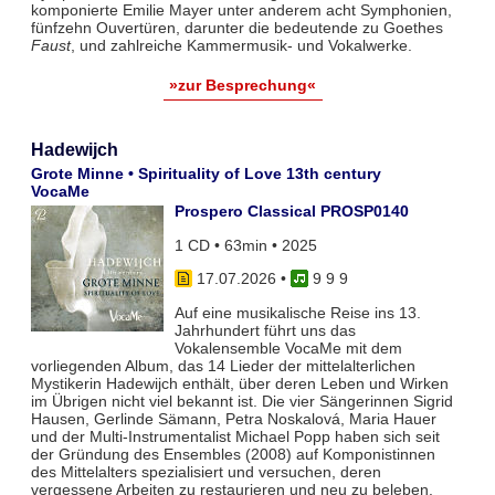
komponierte Emilie Mayer unter anderem acht Symphonien,
fünfzehn Ouvertüren, darunter die bedeutende zu Goethes
Faust
, und zahlreiche Kammermusik- und Vokalwerke.
»zur Besprechung«
Hadewijch
Grote Minne • Spirituality of Love 13th century
VocaMe
Prospero Classical PROSP0140
1 CD • 63min • 2025
17.07.2026
•
9 9 9
Auf eine musikalische Reise ins 13.
Jahrhundert führt uns das
Vokalensemble VocaMe mit dem
vorliegenden Album, das 14 Lieder der mittelalterlichen
Mystikerin Hadewijch enthält, über deren Leben und Wirken
im Übrigen nicht viel bekannt ist. Die vier Sängerinnen Sigrid
Hausen, Gerlinde Sämann, Petra Noskalová, Maria Hauer
und der Multi-Instrumentalist Michael Popp haben sich seit
der Gründung des Ensembles (2008) auf Komponistinnen
des Mittelalters spezialisiert und versuchen, deren
vergessene Arbeiten zu restaurieren und neu zu beleben.