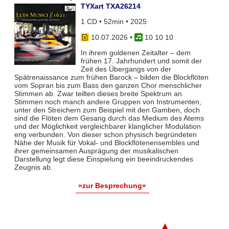
TYXart TXA26214
1 CD • 52min • 2025
10.07.2026
•
10 10 10
In ihrem goldenen Zeitalter – dem
frühen 17. Jahrhundert und somit der
Zeit des Übergangs von der
Spätrenaissance zum frühen Barock – bilden die Blockflöten
vom Sopran bis zum Bass den ganzen Chor menschlicher
Stimmen ab. Zwar teil­ten dieses breite Spektrum an
Stimmen noch manch andere Gruppen von Instrumenten,
unter den Streichern zum Bei­spiel mit den Gamben, doch
sind die Flöten dem Gesang durch das Medium des Atems
und der Möglichkeit vergleich­barer klanglicher Modulation
eng verbunden. Von dieser schon physisch begründeten
Nähe der Musik für Vokal- und Blockflö­tenensembles und
ihrer gemeinsamen Ausprägung der musikalischen
Darstellung legt diese Einspielung ein beeindruckendes
Zeugnis ab.
»zur Besprechung«
▲