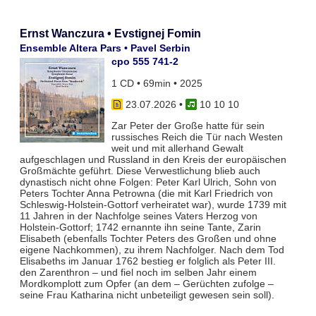
Ernst Wanczura • Evstignej Fomin
Ensemble Altera Pars • Pavel Serbin
cpo 555 741-2
1 CD • 69min • 2025
23.07.2026
•
10 10 10
Zar Peter der Große hatte für sein
russisches Reich die Tür nach Westen
weit und mit allerhand Gewalt
aufgeschlagen und Russland in den Kreis der europäischen
Großmächte geführt. Diese Verwestlichung blieb auch
dynastisch nicht ohne Folgen: Peter Karl Ulrich, Sohn von
Peters Tochter Anna Petrowna (die mit Karl Friedrich von
Schleswig-Holstein-Gottorf verheiratet war), wurde 1739 mit
11 Jahren in der Nachfolge seines Vaters Herzog von
Holstein-Gottorf; 1742 ernannte ihn seine Tante, Zarin
Elisabeth (ebenfalls Tochter Peters des Großen und ohne
eigene Nachkommen), zu ihrem Nachfolger. Nach dem Tod
Elisabeths im Januar 1762 bestieg er folglich als Peter III.
den Zarenthron – und fiel noch im selben Jahr einem
Mordkomplott zum Opfer (an dem – Gerüchten zufolge –
seine Frau Katharina nicht unbeteiligt gewesen sein soll).