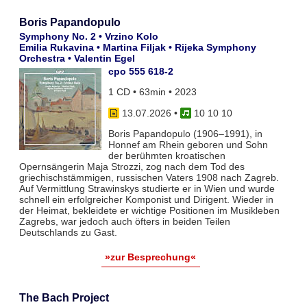
Boris Papandopulo
Symphony No. 2 • Vrzino Kolo
Emilia Rukavina • Martina Filjak • Rijeka Symphony
Orchestra • Valentin Egel
cpo 555 618-2
1 CD • 63min • 2023
13.07.2026
•
10 10 10
Boris Papandopulo (1906–1991), in
Honnef am Rhein geboren und Sohn
der berühmten kroatischen
Opernsängerin Maja Strozzi, zog nach dem Tod des
griechischstämmigen, russischen Vaters 1908 nach Zagreb.
Auf Vermittlung Strawinskys studierte er in Wien und wurde
schnell ein erfolgreicher Komponist und Dirigent. Wieder in
der Heimat, bekleidete er wichtige Positionen im Musikleben
Zagrebs, war jedoch auch öfters in beiden Teilen
Deutschlands zu Gast.
»zur Besprechung«
The Bach Project