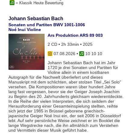
= Klassik Heute Bewertung
Johann Sebastian Bach
Sonaten und Partiten BWV 1001-1006
Noé Inui Violine
Ars Produktion ARS 89 003
2 CD • 2h 33min • 2025
07.08.2026
•
10 10 10
Johann Sebastian Bach hat im Jahr
1720 je drei Sonaten und Partiten für
Violine allein in einem kostbaren
Autograph für die Nachwelt überliefert und dieses
Manuskript mit dem schlichten, aber stolzen Titel „Sei Solo“
versehen. Die Kompositionen waren über hundert Jahre
lang fast vergessen, bevor sie der Geiger Joseph Joachim
zu Beginn des 20. Jahrhunderts gleichsam wiederentdeckte.
In die Reihe der vielen Interpreten, die sich seitdem der
Herausforderung einer Gesamteinspielung stellten, reihte
sich jetzt der 1985 in Brüssel geborene griechisch-
japanische Geiger Noé Inui ein, der seit 2006 in Düsseldorf
lebt. Auf sehr persönliche Weise zeichnet er im Booklet die
lange Wegstrecke nach, die ihn allmählich zum Verstehen
und Vermitteln dieser Musik geführt habe.