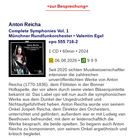
»zur Besprechung«
Anton Reicha
Complete Symphonies Vol. 1
Münchner Rundfunkorchester • Valentin Egel
cpo 555 716-2
1 CD • 60min • 2024
06.08.2026
•
9 9 9
Seit 2020 sichten Musikwissenschaftler
intensiver die zahlreichen
unveröffentlichten Werke von Anton
Reicha (1770-1836), dem Flötisten in der Bonner
Hofkapelle, der vor allem durch seine vielen Bläserquintette
bekannt ist. Das Label cpo will nun auch die symphonischen
Werke aus dem Dunkel der Ungedrucktheit und
Nichtaufgeführtheit heben. Anton Reicha wurde von seinem
Onkel Jospeh Reicha, dem Direktor des Orchesters,
unterrichtet und gefördert, außerdem war er mit Ludwig van
Beethoven befreundet, mit dem er leidenschaftlich die
Werke besprach, die beide spielten. So begann auch Anton
Reicha zu komponieren, von seinem Onkel argwöhnisch und
kritisch begleitet.