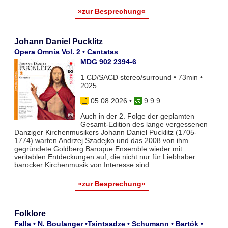
»zur Besprechung«
Johann Daniel Pucklitz
Opera Omnia Vol. 2 • Cantatas
MDG 902 2394-6
1 CD/SACD stereo/surround • 73min •
2025
05.08.2026
•
9 9 9
Auch in der 2. Folge der geplamten
Gesamt-Edition des lange vergessenen
Danziger Kirchenmusikers Johann Daniel Pucklitz (1705-
1774) warten Andrzej Szadejko und das 2008 von ihm
gegründete Goldberg Baroque Ensemble wieder mit
veritablen Entdeckungen auf, die nicht nur für Liebhaber
barocker Kirchenmusik von Interesse sind.
»zur Besprechung«
Folklore
Falla • N. Boulanger •Tsintsadze • Schumann • Bartók •