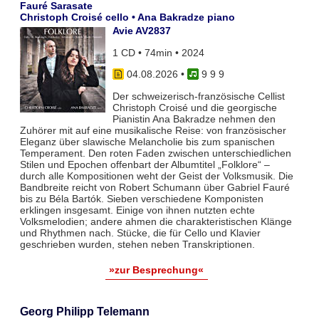
Fauré Sarasate
Christoph Croisé cello • Ana Bakradze piano
Avie AV2837
1 CD • 74min • 2024
04.08.2026
•
9 9 9
Der schweizerisch-französische Cellist
Christoph Croisé und die georgische
Pianistin Ana Bakradze nehmen den
Zuhörer mit auf eine musikalische Reise: von französischer
Eleganz über slawische Melancholie bis zum spanischen
Temperament. Den roten Faden zwischen unterschiedlichen
Stilen und Epochen offenbart der Albumtitel „Folklore“ –
durch alle Kompositionen weht der Geist der Volksmusik. Die
Bandbreite reicht von Robert Schumann über Gabriel Fauré
bis zu Béla Bartók. Sieben verschiedene Komponisten
erklingen insgesamt. Einige von ihnen nutzten echte
Volksmelodien; andere ahmen die charakteristischen Klänge
und Rhythmen nach. Stücke, die für Cello und Klavier
geschrieben wurden, stehen neben Transkriptionen.
»zur Besprechung«
Georg Philipp Telemann