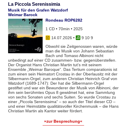
La Piccola Serenissimia
Musik für den Grafen Watzdorf
Weimar Barock
Rondeau ROP6282
1 CD • 70min • 2025
14.07.2026
•
9 10 9
Obwohl sie Zeitgenossen waren, würde
man die Musik von Johann Sebastian
Bach und Tomaso Albinoni nicht
unbedingt auf einer CD zusammen- bzw. gegenüberstellen.
Der Organist Hans Christian Martin tut’s mit seinem
Ensemble „Weimar Baroque“. Das Tertium comparationis ist
zum einen sein Heimatort Crostau in der Oberlausitz mit der
Silbermann-Orgel, zum anderen Christian Heinrich Graf von
Watzdorf (1689-1747): Der hat die Silbermann-Orgel
gestiftet und war ein Bewunderer der Musik von Albinoni, der
ihm sein berühmtes Opus 8 gewidmet hat, eine Sammlung
von sechs Sonaten und sechs Suiten. So wurde Crostau zu
einer „Piccola Serenissima“ – so auch der Titel dieser CD –
und einer Heimstätte qualitätsvoller Kirchenmusik – die Hans
Christian Martin als Kantor weiter fördert.
»zur Besprechung«