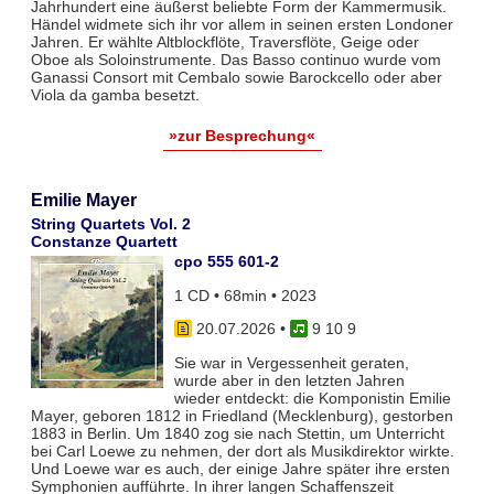
Jahrhundert eine äußerst beliebte Form der Kammermusik.
Händel widmete sich ihr vor allem in seinen ersten Londoner
Jahren. Er wählte Altblockflöte, Traversflöte, Geige oder
Oboe als Soloinstrumente. Das Basso continuo wurde vom
Ganassi Consort mit Cembalo sowie Barockcello oder aber
Viola da gamba besetzt.
»zur Besprechung«
Emilie Mayer
String Quartets Vol. 2
Constanze Quartett
cpo 555 601-2
1 CD • 68min • 2023
20.07.2026
•
9 10 9
Sie war in Vergessenheit geraten,
wurde aber in den letzten Jahren
wieder entdeckt: die Komponistin Emilie
Mayer, geboren 1812 in Friedland (Mecklenburg), gestorben
1883 in Berlin. Um 1840 zog sie nach Stettin, um Unterricht
bei Carl Loewe zu nehmen, der dort als Musikdirektor wirkte.
Und Loewe war es auch, der einige Jahre später ihre ersten
Symphonien aufführte. In ihrer langen Schaffenszeit