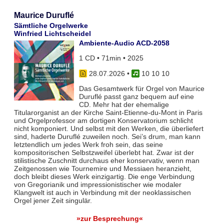
Maurice Duruflé
Sämtliche Orgelwerke
Winfried Lichtscheidel
Ambiente-Audio ACD-2058
1 CD • 71min • 2025
28.07.2026
•
10 10 10
Das Gesamtwerk für Orgel von Maurice
Duruflé passt ganz bequem auf eine
CD. Mehr hat der ehemalige
Titularorganist an der Kirche Saint-Etienne-du-Mont in Paris
und Orgelprofessor am dortigen Konservatorium schlicht
nicht komponiert. Und selbst mit den Werken, die überliefert
sind, haderte Duruflé zuweilen noch. Sei’s drum, man kann
letztendlich um jedes Werk froh sein, das seine
kompositorischen Selbstzweifel überlebt hat. Zwar ist der
stilistische Zuschnitt durchaus eher konservativ, wenn man
Zeitgenossen wie Tournemire und Messiaen heranzieht,
doch bleibt dieses Werk einzigartig. Die enge Verbindung
von Gregorianik und impressionistischer wie modaler
Klangwelt ist auch in Verbindung mit der neoklassischen
Orgel jener Zeit singulär.
»zur Besprechung«