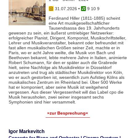
31.07.2026
•
9 10 9
Ferdinand Hiller (1811-1885) scheint
eine Art musikgesellschaftlicher
Tausendsassa des 19. Jahrhunderts
gewesen zu sein, ein äußerst umtriebiger Netzwerker:
erfolgreicher Pianist, Dirigent, Komponist, Musikschriftsteller,
Lehrer und Musikveranstalter, bekannt oder befreundet mit
fast allen musikalischen Größen seiner Zeit, machte er in
Paris, wo er acht Jahre weilte, die Musik von Bach und
Beethoven bekannt, lebte mehrere Jahre in Italien, animierte
Robert Schumann, für den er später auch die Grabrede
hielt, seine Nachfolge als Musikdirektor in Düsseldorf
anzutreten und trug als städtischer Musikdirektor von Köln,
wo er auch gestorben ist, wesentlich zum Aufstieg Kölns als
musikalisches Zentrum im Rheinland bei. Über 500 Werke
hat er komponiert, aber seine Musik ist weitgehend
vergessen. Aus dieser Vergessenheit will das Label cpo die
Musik herausholen, zwei seiner insgesamt sechs
Symphonien sind hier versammelt.
»zur Besprechung«
Igor Markevitch
Concerto for Piano and Orchestra | Cinema Overture |