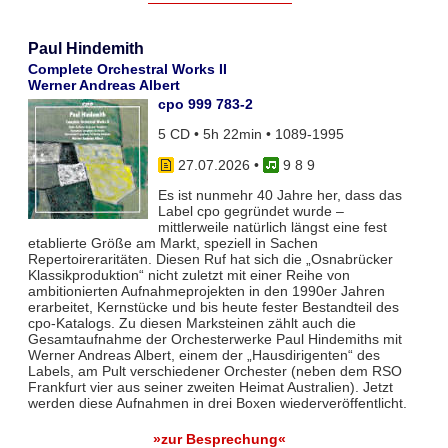
Paul Hindemith
Complete Orchestral Works II
Werner Andreas Albert
cpo 999 783-2
5 CD • 5h 22min • 1089-1995
27.07.2026
•
9 8 9
Es ist nunmehr 40 Jahre her, dass das
Label cpo gegründet wurde –
mittlerweile natürlich längst eine fest
etablierte Größe am Markt, speziell in Sachen
Repertoireraritäten. Diesen Ruf hat sich die „Osnabrücker
Klassikproduktion“ nicht zuletzt mit einer Reihe von
ambitionierten Aufnahmeprojekten in den 1990er Jahren
erarbeitet, Kernstücke und bis heute fester Bestandteil des
cpo-Katalogs. Zu diesen Marksteinen zählt auch die
Gesamtaufnahme der Orchesterwerke Paul Hindemiths mit
Werner Andreas Albert, einem der „Hausdirigenten“ des
Labels, am Pult verschiedener Orchester (neben dem RSO
Frankfurt vier aus seiner zweiten Heimat Australien). Jetzt
werden diese Aufnahmen in drei Boxen wiederveröffentlicht.
»zur Besprechung«