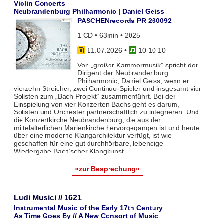
Violin Concerts
Neubrandenburg Philharmonic | Daniel Geiss
PASCHENrecords PR 260092
1 CD • 63min • 2025
11.07.2026
•
10 10 10
Von „großer Kammermusik” spricht der
Dirigent der Neubrandenburg
Philharmonic, Daniel Geiss, wenn er
vierzehn Streicher, zwei Continuo-Spieler und insgesamt vier
Solisten zum „Bach Projekt“ zusammenführt. Bei der
Einspielung von vier Konzerten Bachs geht es darum,
Solisten und Orchester partnerschaftlich zu integrieren. Und
die Konzertkirche Neubrandenburg, die aus der
mittelalterlichen Marienkirche hervorgegangen ist und heute
über eine moderne Klangarchitektur verfügt, ist wie
geschaffen für eine gut durchhörbare, lebendige
Wiedergabe Bach’scher Klangkunst.
»zur Besprechung«
Ludi Musici // 1621
Instrumental Music of the Early 17th Century
As Time Goes By // A New Consort of Music