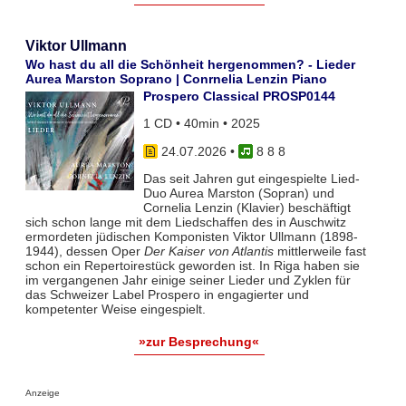
Viktor Ullmann
Wo hast du all die Schönheit hergenommen? - Lieder
Aurea Marston Soprano | Conrnelia Lenzin Piano
Prospero Classical PROSP0144
1 CD • 40min • 2025
24.07.2026
•
8 8 8
Das seit Jahren gut eingespielte Lied-
Duo Aurea Marston (Sopran) und
Cornelia Lenzin (Klavier) beschäftigt
sich schon lange mit dem Liedschaffen des in Auschwitz
ermordeten jüdischen Komponisten Viktor Ullmann (1898-
1944), dessen Oper
Der Kaiser von Atlantis
mittlerweile fast
schon ein Repertoirestück geworden ist. In Riga haben sie
im vergangenen Jahr einige seiner Lieder und Zyklen für
das Schweizer Label Prospero in engagierter und
kompetenter Weise eingespielt.
»zur Besprechung«
Anzeige