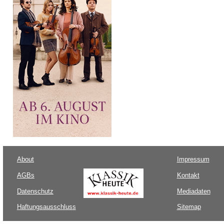
About
Impressum
AGBs
Kontakt
Datenschutz
Mediadaten
Haftungsausschluss
Sitemap