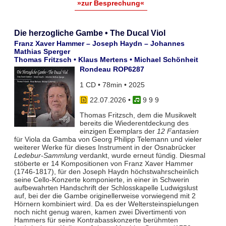
»zur Besprechung«
Die herzogliche Gambe • The Ducal Viol
Franz Xaver Hammer – Joseph Haydn – Johannes
Mathias Sperger
Thomas Fritzsch • Klaus Mertens • Michael Schönheit
Rondeau ROP6287
1 CD • 78min • 2025
22.07.2026
•
9 9 9
Thomas Fritzsch, dem die Musikwelt
bereits die Wiederentdeckung des
einzigen Exemplars der
12 Fantasien
für Viola da Gamba von Georg Philipp Telemann und vieler
weiterer Werke für dieses Instrument in der Osnabrücker
Ledebur-Sammlung
verdankt, wurde erneut fündig. Diesmal
stöberte er 14 Kompositionen von Franz Xaver Hammer
(1746-1817), für den Joseph Haydn höchstwahrscheinlich
seine Cello-Konzerte komponierte, in einer in Schwerin
aufbewahrten Handschrift der Schlosskapelle Ludwigslust
auf, bei der die Gambe originellerweise vorwiegend mit 2
Hörnern kombiniert wird. Da es der Weltersteinspielungen
noch nicht genug waren, kamen zwei Divertimenti von
Hammers für seine Kontrabasskonzerte berühmten