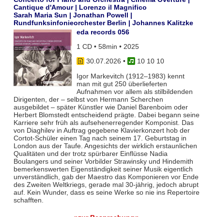
Cantique d'Amour | Lorenzo il Magnifico
Sarah Maria Sun | Jonathan Powell |
Rundfunksinfonieorchester Berlin | Johannes Kalitzke
eda records 056
1 CD • 58min • 2025
30.07.2026
•
10 10 10
Igor Markevitch (1912–1983) kennt
man mit gut 250 überlieferten
Aufnahmen vor allem als stilbildenden
Dirigenten, der – selbst von Hermann Scherchen
ausgebildet – später Künstler wie Daniel Barenboim oder
Herbert Blomstedt entscheidend prägte. Dabei begann seine
Karriere sehr früh als aufsehenerregender Komponist. Das
von Diaghilev in Auftrag gegebene Klavierkonzert hob der
Cortot-Schüler einen Tag nach seinem 17. Geburtstag in
London aus der Taufe. Angesichts der wirklich erstaunlichen
Qualitäten und der trotz spürbarer Einflüsse Nadia
Boulangers und seiner Vorbilder Strawinsky und Hindemith
bemerkenswerten Eigenständigkeit seiner Musik eigentlich
unverständlich, gab der Maestro das Komponieren vor Ende
des Zweiten Weltkriegs, gerade mal 30-jährig, jedoch abrupt
auf. Kein Wunder, dass es seine Werke so nie ins Repertoire
schafften.