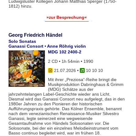
Ludwigsluster Kollegen Johann Matthias Sperger (1750-
1812) hinzu.
»zur Besprechung«
Georg Friedrich Händel
Solo Sonatas
Ganassi Consort • Anne Röhrig violin
MDG 102 2400-2
2 CD • 1h 54min • 1990
21.07.2026
•
10 10 10
Mit ihrer „Preziosa“-Reihe bringt die
Musikproduktion Dabringhaus & Grimm
(MDG) Schätze aus der
jahrzehntelangen Label-Geschichte wieder ans Licht.
Diesmal wird das Ganassi Consort neu aufgelegt, das in den
1980er Jahren zu den Pionieren der historischen
Aufführungspraxis gehörte. Das Kölner Ensemble, benannt
nach dem venezianischen Renaissance-Musiker Silvestro
Ganassi, legte seinerzeit eine wegweisende
Gesamtaufnahme von Händels Solosonaten vor. Die
Solosonate, bei der ein einzelnes Melodieinstrument vom
Basso continuo begleitet wird, war im frühen 18.