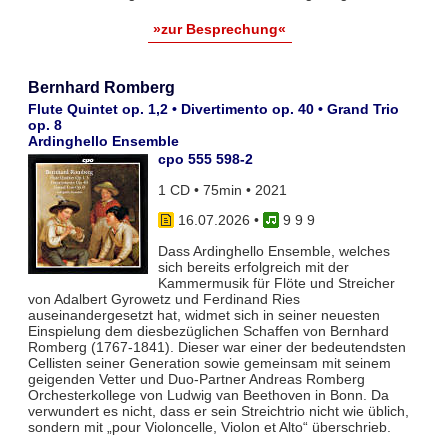
»zur Besprechung«
Bernhard Romberg
Flute Quintet op. 1,2 • Divertimento op. 40 • Grand Trio
op. 8
Ardinghello Ensemble
cpo 555 598-2
1 CD • 75min • 2021
16.07.2026
•
9 9 9
Dass Ardinghello Ensemble, welches
sich bereits erfolgreich mit der
Kammermusik für Flöte und Streicher
von Adalbert Gyrowetz und Ferdinand Ries
auseinandergesetzt hat, widmet sich in seiner neuesten
Einspielung dem diesbezüglichen Schaffen von Bernhard
Romberg (1767-1841). Dieser war einer der bedeutendsten
Cellisten seiner Generation sowie gemeinsam mit seinem
geigenden Vetter und Duo-Partner Andreas Romberg
Orchesterkollege von Ludwig van Beethoven in Bonn. Da
verwundert es nicht, dass er sein Streichtrio nicht wie üblich,
sondern mit „pour Violoncelle, Violon et Alto“ überschrieb.