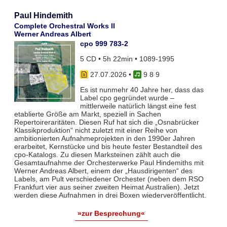
Paul Hindemith
Complete Orchestral Works II
Werner Andreas Albert
cpo 999 783-2
5 CD • 5h 22min • 1089-1995
27.07.2026
•
9 8 9
Es ist nunmehr 40 Jahre her, dass das
Label cpo gegründet wurde –
mittlerweile natürlich längst eine fest
etablierte Größe am Markt, speziell in Sachen
Repertoireraritäten. Diesen Ruf hat sich die „Osnabrücker
Klassikproduktion“ nicht zuletzt mit einer Reihe von
ambitionierten Aufnahmeprojekten in den 1990er Jahren
erarbeitet, Kernstücke und bis heute fester Bestandteil des
cpo-Katalogs. Zu diesen Marksteinen zählt auch die
Gesamtaufnahme der Orchesterwerke Paul Hindemiths mit
Werner Andreas Albert, einem der „Hausdirigenten“ des
Labels, am Pult verschiedener Orchester (neben dem RSO
Frankfurt vier aus seiner zweiten Heimat Australien). Jetzt
werden diese Aufnahmen in drei Boxen wiederveröffentlicht.
»zur Besprechung«