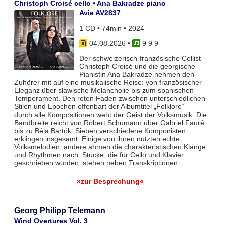
Christoph Croisé cello • Ana Bakradze piano
Avie AV2837
1 CD • 74min • 2024
04.08.2026
•
9 9 9
Der schweizerisch-französische Cellist
Christoph Croisé und die georgische
Pianistin Ana Bakradze nehmen den
Zuhörer mit auf eine musikalische Reise: von französischer
Eleganz über slawische Melancholie bis zum spanischen
Temperament. Den roten Faden zwischen unterschiedlichen
Stilen und Epochen offenbart der Albumtitel „Folklore“ –
durch alle Kompositionen weht der Geist der Volksmusik. Die
Bandbreite reicht von Robert Schumann über Gabriel Fauré
bis zu Béla Bartók. Sieben verschiedene Komponisten
erklingen insgesamt. Einige von ihnen nutzten echte
Volksmelodien; andere ahmen die charakteristischen Klänge
und Rhythmen nach. Stücke, die für Cello und Klavier
geschrieben wurden, stehen neben Transkriptionen.
»zur Besprechung«
Georg Philipp Telemann
Wind Overtures Vol. 3