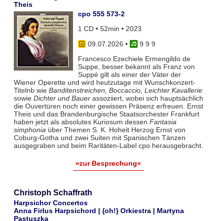
Theis
cpo 555 573-2
1 CD • 52min • 2023
09.07.2026
•
9 9 9
Francesco Ezechiele Ermengildo de
Suppe, besser bekannt als Franz von
Suppé gilt als einer der Väter der
Wiener Operette und wird heutzutage mit Wunschkonzert-
Titelnb wie
Banditenstreichen, Boccaccio, Leichter Kavallerie
sowie
Dichter und Bauer
assoziiert, wobei sich hauptsächlich
die Ouvertüren noch einer gewissen Präsenz erfreuen. Ernst
Theis und das Brandenburgische Staatsorchester Frankfurt
haben jetzt als absolutes Kuriosum dessen
Fantasia
simphonia
über Themen S. K. Hoheit Herzog Ernst von
Coburg-Gotha und zwei Suiten mit Spanischen Tänzen
ausgegraben und beim Raritäten-Label cpo herausgebracht.
»zur Besprechung«
Christoph Schaffrath
Harpsichor Concertos
Anna Firlus Harpsichord | {oh!} Orkiestra | Martyna
Pastuszka