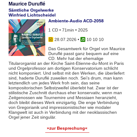
Maurice Duruflé
Sämtliche Orgelwerke
Winfried Lichtscheidel
Ambiente-Audio ACD-2058
1 CD • 71min • 2025
28.07.2026
•
10 10 10
Das Gesamtwerk für Orgel von Maurice
Duruflé passt ganz bequem auf eine
CD. Mehr hat der ehemalige
Titularorganist an der Kirche Saint-Etienne-du-Mont in Paris
und Orgelprofessor am dortigen Konservatorium schlicht
nicht komponiert. Und selbst mit den Werken, die überliefert
sind, haderte Duruflé zuweilen noch. Sei’s drum, man kann
letztendlich um jedes Werk froh sein, das seine
kompositorischen Selbstzweifel überlebt hat. Zwar ist der
stilistische Zuschnitt durchaus eher konservativ, wenn man
Zeitgenossen wie Tournemire und Messiaen heranzieht,
doch bleibt dieses Werk einzigartig. Die enge Verbindung
von Gregorianik und impressionistischer wie modaler
Klangwelt ist auch in Verbindung mit der neoklassischen
Orgel jener Zeit singulär.
»zur Besprechung«