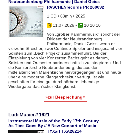
Neubrandenburg Philharmonic | Daniel Geiss
PASCHENrecords PR 260092
1 CD • 63min • 2025
11.07.2026
•
10 10 10
Von „großer Kammermusik” spricht der
Dirigent der Neubrandenburg
Philharmonic, Daniel Geiss, wenn er
vierzehn Streicher, zwei Continuo-Spieler und insgesamt vier
Solisten zum „Bach Projekt“ zusammenführt. Bei der
Einspielung von vier Konzerten Bachs geht es darum,
Solisten und Orchester partnerschaftlich zu integrieren. Und
die Konzertkirche Neubrandenburg, die aus der
mittelalterlichen Marienkirche hervorgegangen ist und heute
über eine moderne Klangarchitektur verfügt, ist wie
geschaffen für eine gut durchhörbare, lebendige
Wiedergabe Bach’scher Klangkunst.
»zur Besprechung«
Ludi Musici // 1621
Instrumental Music of the Early 17th Century
As Time Goes By // A New Consort of Music
TYXart TXA26214