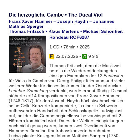
Die herzogliche Gambe • The Ducal Viol
Franz Xaver Hammer – Joseph Haydn – Johannes
Mathias Sperger
Thomas Fritzsch • Klaus Mertens • Michael Schönheit
Rondeau ROP6287
1 CD • 78min • 2025
22.07.2026
•
9 9 9
Thomas Fritzsch, dem die Musikwelt
bereits die Wiederentdeckung des
einzigen Exemplars der
12 Fantasien
für Viola da Gamba von Georg Philipp Telemann und vieler
weiterer Werke für dieses Instrument in der Osnabrücker
Ledebur-Sammlung
verdankt, wurde erneut fündig. Diesmal
stöberte er 14 Kompositionen von Franz Xaver Hammer
(1746-1817), für den Joseph Haydn höchstwahrscheinlich
seine Cello-Konzerte komponierte, in einer in Schwerin
aufbewahrten Handschrift der Schlosskapelle Ludwigslust
auf, bei der die Gambe originellerweise vorwiegend mit 2
Hörnern kombiniert wird. Da es der Weltersteinspielungen
noch nicht genug waren, kamen zwei Divertimenti von
Hammers für seine Kontrabasskonzerte berühmten
Ludwigsluster Kollegen Johann Matthias Sperger (1750-