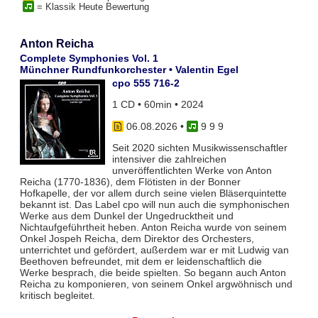
= Klassik Heute Bewertung
Anton Reicha
Complete Symphonies Vol. 1
Münchner Rundfunkorchester • Valentin Egel
cpo 555 716-2
1 CD • 60min • 2024
06.08.2026
•
9 9 9
Seit 2020 sichten Musikwissenschaftler
intensiver die zahlreichen
unveröffentlichten Werke von Anton
Reicha (1770-1836), dem Flötisten in der Bonner
Hofkapelle, der vor allem durch seine vielen Bläserquintette
bekannt ist. Das Label cpo will nun auch die symphonischen
Werke aus dem Dunkel der Ungedrucktheit und
Nichtaufgeführtheit heben. Anton Reicha wurde von seinem
Onkel Jospeh Reicha, dem Direktor des Orchesters,
unterrichtet und gefördert, außerdem war er mit Ludwig van
Beethoven befreundet, mit dem er leidenschaftlich die
Werke besprach, die beide spielten. So begann auch Anton
Reicha zu komponieren, von seinem Onkel argwöhnisch und
kritisch begleitet.