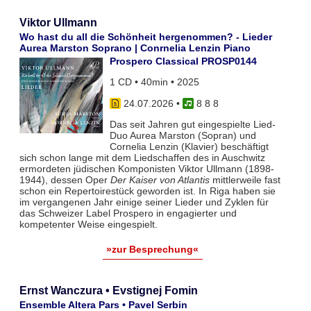
Viktor Ullmann
Wo hast du all die Schönheit hergenommen? - Lieder
Aurea Marston Soprano | Conrnelia Lenzin Piano
Prospero Classical PROSP0144
1 CD • 40min • 2025
24.07.2026
•
8 8 8
Das seit Jahren gut eingespielte Lied-
Duo Aurea Marston (Sopran) und
Cornelia Lenzin (Klavier) beschäftigt
sich schon lange mit dem Liedschaffen des in Auschwitz
ermordeten jüdischen Komponisten Viktor Ullmann (1898-
1944), dessen Oper
Der Kaiser von Atlantis
mittlerweile fast
schon ein Repertoirestück geworden ist. In Riga haben sie
im vergangenen Jahr einige seiner Lieder und Zyklen für
das Schweizer Label Prospero in engagierter und
kompetenter Weise eingespielt.
»zur Besprechung«
Ernst Wanczura • Evstignej Fomin
Ensemble Altera Pars • Pavel Serbin