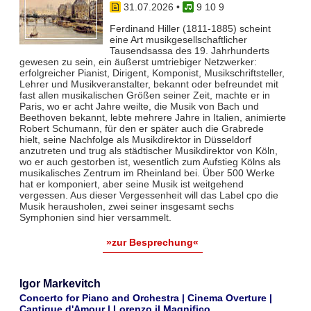
31.07.2026
•
9 10 9
Ferdinand Hiller (1811-1885) scheint
eine Art musikgesellschaftlicher
Tausendsassa des 19. Jahrhunderts
gewesen zu sein, ein äußerst umtriebiger Netzwerker:
erfolgreicher Pianist, Dirigent, Komponist, Musikschriftsteller,
Lehrer und Musikveranstalter, bekannt oder befreundet mit
fast allen musikalischen Größen seiner Zeit, machte er in
Paris, wo er acht Jahre weilte, die Musik von Bach und
Beethoven bekannt, lebte mehrere Jahre in Italien, animierte
Robert Schumann, für den er später auch die Grabrede
hielt, seine Nachfolge als Musikdirektor in Düsseldorf
anzutreten und trug als städtischer Musikdirektor von Köln,
wo er auch gestorben ist, wesentlich zum Aufstieg Kölns als
musikalisches Zentrum im Rheinland bei. Über 500 Werke
hat er komponiert, aber seine Musik ist weitgehend
vergessen. Aus dieser Vergessenheit will das Label cpo die
Musik herausholen, zwei seiner insgesamt sechs
Symphonien sind hier versammelt.
»zur Besprechung«
Igor Markevitch
Concerto for Piano and Orchestra | Cinema Overture |
Cantique d'Amour | Lorenzo il Magnifico