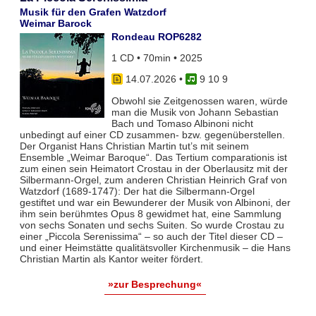
Musik für den Grafen Watzdorf
Weimar Barock
Rondeau ROP6282
1 CD • 70min • 2025
14.07.2026
•
9 10 9
Obwohl sie Zeitgenossen waren, würde
man die Musik von Johann Sebastian
Bach und Tomaso Albinoni nicht
unbedingt auf einer CD zusammen- bzw. gegenüberstellen.
Der Organist Hans Christian Martin tut’s mit seinem
Ensemble „Weimar Baroque“. Das Tertium comparationis ist
zum einen sein Heimatort Crostau in der Oberlausitz mit der
Silbermann-Orgel, zum anderen Christian Heinrich Graf von
Watzdorf (1689-1747): Der hat die Silbermann-Orgel
gestiftet und war ein Bewunderer der Musik von Albinoni, der
ihm sein berühmtes Opus 8 gewidmet hat, eine Sammlung
von sechs Sonaten und sechs Suiten. So wurde Crostau zu
einer „Piccola Serenissima“ – so auch der Titel dieser CD –
und einer Heimstätte qualitätsvoller Kirchenmusik – die Hans
Christian Martin als Kantor weiter fördert.
»zur Besprechung«