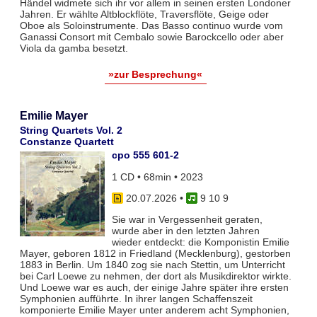
Händel widmete sich ihr vor allem in seinen ersten Londoner
Jahren. Er wählte Altblockflöte, Traversflöte, Geige oder
Oboe als Soloinstrumente. Das Basso continuo wurde vom
Ganassi Consort mit Cembalo sowie Barockcello oder aber
Viola da gamba besetzt.
»zur Besprechung«
Emilie Mayer
String Quartets Vol. 2
Constanze Quartett
cpo 555 601-2
1 CD • 68min • 2023
20.07.2026
•
9 10 9
Sie war in Vergessenheit geraten,
wurde aber in den letzten Jahren
wieder entdeckt: die Komponistin Emilie
Mayer, geboren 1812 in Friedland (Mecklenburg), gestorben
1883 in Berlin. Um 1840 zog sie nach Stettin, um Unterricht
bei Carl Loewe zu nehmen, der dort als Musikdirektor wirkte.
Und Loewe war es auch, der einige Jahre später ihre ersten
Symphonien aufführte. In ihrer langen Schaffenszeit
komponierte Emilie Mayer unter anderem acht Symphonien,