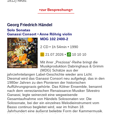
1812) hinzu.
»zur Besprechung«
Georg Friedrich Händel
Solo Sonatas
Ganassi Consort • Anne Röhrig violin
MDG 102 2400-2
2 CD • 1h 54min • 1990
21.07.2026
•
10 10 10
Mit ihrer „Preziosa“-Reihe bringt die
Musikproduktion Dabringhaus & Grimm
(MDG) Schätze aus der
jahrzehntelangen Label-Geschichte wieder ans Licht.
Diesmal wird das Ganassi Consort neu aufgelegt, das in den
1980er Jahren zu den Pionieren der historischen
Aufführungspraxis gehörte. Das Kölner Ensemble, benannt
nach dem venezianischen Renaissance-Musiker Silvestro
Ganassi, legte seinerzeit eine wegweisende
Gesamtaufnahme von Händels Solosonaten vor. Die
Solosonate, bei der ein einzelnes Melodieinstrument vom
Basso continuo begleitet wird, war im frühen 18.
Jahrhundert eine äußerst beliebte Form der Kammermusik.