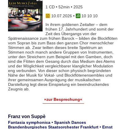
1 CD • 52min • 2025
10.07.2026
•
10 10 10
In ihrem goldenen Zeitalter – dem
frühen 17. Jahrhundert und somit der
Zeit des Übergangs von der
Spätrenaissance zum frühen Barock – bilden die Blockflöten
vom Sopran bis zum Bass den ganzen Chor menschlicher
Stimmen ab. Zwar teil­ten dieses breite Spektrum an
Stimmen noch manch andere Gruppen von Instrumenten,
unter den Streichern zum Bei­spiel mit den Gamben, doch
sind die Flöten dem Gesang durch das Medium des Atems
und der Möglichkeit vergleich­barer klanglicher Modulation
eng verbunden. Von dieser schon physisch begründeten
Nähe der Musik für Vokal- und Blockflö­tenensembles und
ihrer gemeinsamen Ausprägung der musikalischen
Darstellung legt diese Einspielung ein beeindruckendes
Zeugnis ab.
»zur Besprechung«
Franz von Suppè
Fantasia symphonica • Spanish Dances
Brandenburgisches Staatsorchester Frankfurt • Ernst