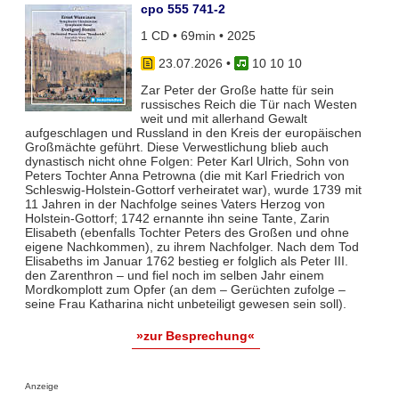
cpo 555 741-2
1 CD • 69min • 2025
23.07.2026
•
10 10 10
Zar Peter der Große hatte für sein
russisches Reich die Tür nach Westen
weit und mit allerhand Gewalt
aufgeschlagen und Russland in den Kreis der europäischen
Großmächte geführt. Diese Verwestlichung blieb auch
dynastisch nicht ohne Folgen: Peter Karl Ulrich, Sohn von
Peters Tochter Anna Petrowna (die mit Karl Friedrich von
Schleswig-Holstein-Gottorf verheiratet war), wurde 1739 mit
11 Jahren in der Nachfolge seines Vaters Herzog von
Holstein-Gottorf; 1742 ernannte ihn seine Tante, Zarin
Elisabeth (ebenfalls Tochter Peters des Großen und ohne
eigene Nachkommen), zu ihrem Nachfolger. Nach dem Tod
Elisabeths im Januar 1762 bestieg er folglich als Peter III.
den Zarenthron – und fiel noch im selben Jahr einem
Mordkomplott zum Opfer (an dem – Gerüchten zufolge –
seine Frau Katharina nicht unbeteiligt gewesen sein soll).
»zur Besprechung«
Anzeige