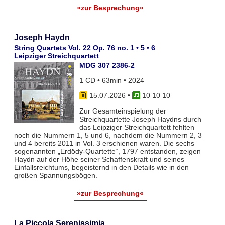
»zur Besprechung«
Joseph Haydn
String Quartets Vol. 22 Op. 76 no. 1 • 5 • 6
Leipziger Streichquartett
MDG 307 2386-2
1 CD • 63min • 2024
15.07.2026
•
10 10 10
Zur Gesamteinspielung der
Streichquartette Joseph Haydns durch
das Leipziger Streichquartett fehlten
noch die Nummern 1, 5 und 6, nachdem die Nummern 2, 3
und 4 bereits 2011 in Vol. 3 erschienen waren. Die sechs
sogenannten „Erdödy-Quartette“, 1797 entstanden, zeigen
Haydn auf der Höhe seiner Schaffenskraft und seines
Einfallsreichtums, begeisternd in den Details wie in den
großen Spannungsbögen.
»zur Besprechung«
La Piccola Serenissimia