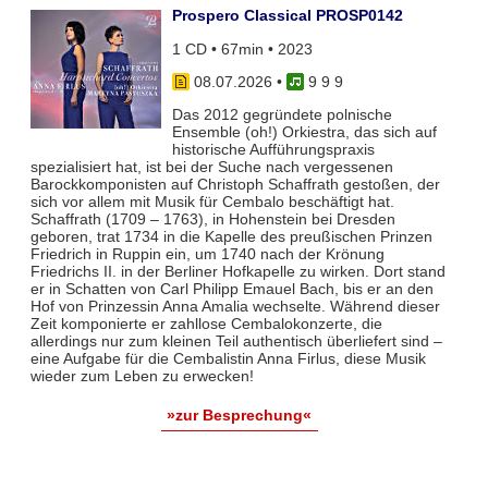
Prospero Classical PROSP0142
1 CD • 67min • 2023
08.07.2026
•
9 9 9
Das 2012 gegründete polnische
Ensemble (oh!) Orkiestra, das sich auf
historische Aufführungspraxis
spezialisiert hat, ist bei der Suche nach vergessenen
Barockkomponisten auf Christoph Schaffrath gestoßen, der
sich vor allem mit Musik für Cembalo beschäftigt hat.
Schaffrath (1709 – 1763), in Hohenstein bei Dresden
geboren, trat 1734 in die Kapelle des preußischen Prinzen
Friedrich in Ruppin ein, um 1740 nach der Krönung
Friedrichs II. in der Berliner Hofkapelle zu wirken. Dort stand
er in Schatten von Carl Philipp Emauel Bach, bis er an den
Hof von Prinzessin Anna Amalia wechselte. Während dieser
Zeit komponierte er zahllose Cembalokonzerte, die
allerdings nur zum kleinen Teil authentisch überliefert sind –
eine Aufgabe für die Cembalistin Anna Firlus, diese Musik
wieder zum Leben zu erwecken!
»zur Besprechung«