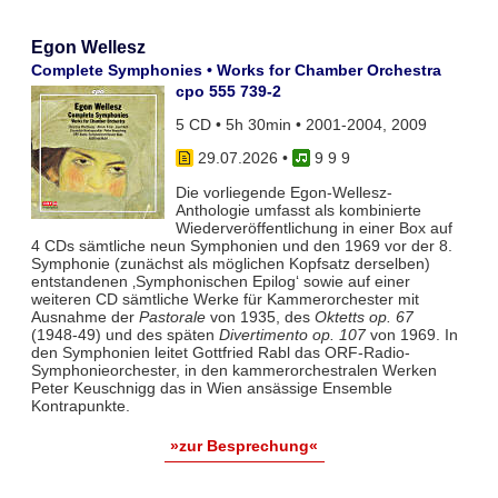
Egon Wellesz
Complete Symphonies • Works for Chamber Orchestra
cpo 555 739-2
5 CD • 5h 30min • 2001-2004, 2009
29.07.2026
•
9 9 9
Die vorliegende Egon-Wellesz-
Anthologie umfasst als kombinierte
Wiederveröffentlichung in einer Box auf
4 CDs sämtliche neun Symphonien und den 1969 vor der 8.
Symphonie (zunächst als möglichen Kopfsatz derselben)
entstandenen ‚Symphonischen Epilog‘ sowie auf einer
weiteren CD sämtliche Werke für Kammerorchester mit
Ausnahme der
Pastorale
von 1935, des
Oktetts op. 67
(1948-49) und des späten
Divertimento op. 107
von 1969. In
den Symphonien leitet Gottfried Rabl das ORF-Radio-
Symphonieorchester, in den kammerorchestralen Werken
Peter Keuschnigg das in Wien ansässige Ensemble
Kontrapunkte.
»zur Besprechung«