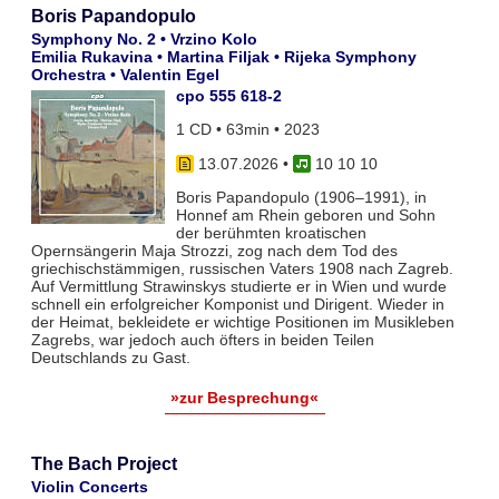
Boris Papandopulo
Symphony No. 2 • Vrzino Kolo
Emilia Rukavina • Martina Filjak • Rijeka Symphony
Orchestra • Valentin Egel
cpo 555 618-2
1 CD • 63min • 2023
13.07.2026
•
10 10 10
Boris Papandopulo (1906–1991), in
Honnef am Rhein geboren und Sohn
der berühmten kroatischen
Opernsängerin Maja Strozzi, zog nach dem Tod des
griechischstämmigen, russischen Vaters 1908 nach Zagreb.
Auf Vermittlung Strawinskys studierte er in Wien und wurde
schnell ein erfolgreicher Komponist und Dirigent. Wieder in
der Heimat, bekleidete er wichtige Positionen im Musikleben
Zagrebs, war jedoch auch öfters in beiden Teilen
Deutschlands zu Gast.
»zur Besprechung«
The Bach Project
Violin Concerts