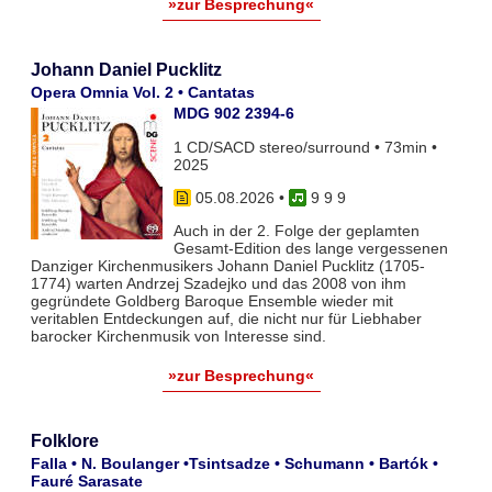
»zur Besprechung«
Johann Daniel Pucklitz
Opera Omnia Vol. 2 • Cantatas
MDG 902 2394-6
1 CD/SACD stereo/surround • 73min •
2025
05.08.2026
•
9 9 9
Auch in der 2. Folge der geplamten
Gesamt-Edition des lange vergessenen
Danziger Kirchenmusikers Johann Daniel Pucklitz (1705-
1774) warten Andrzej Szadejko und das 2008 von ihm
gegründete Goldberg Baroque Ensemble wieder mit
veritablen Entdeckungen auf, die nicht nur für Liebhaber
barocker Kirchenmusik von Interesse sind.
»zur Besprechung«
Folklore
Falla • N. Boulanger •Tsintsadze • Schumann • Bartók •
Fauré Sarasate