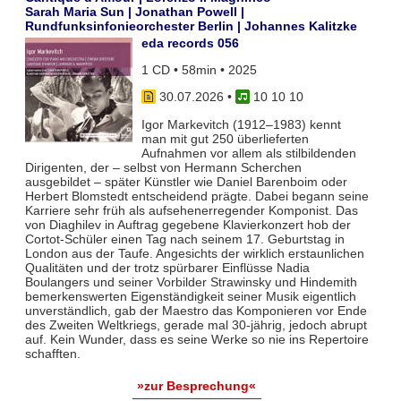
Sarah Maria Sun | Jonathan Powell |
Rundfunksinfonieorchester Berlin | Johannes Kalitzke
eda records 056
1 CD • 58min • 2025
30.07.2026
•
10 10 10
Igor Markevitch (1912–1983) kennt
man mit gut 250 überlieferten
Aufnahmen vor allem als stilbildenden
Dirigenten, der – selbst von Hermann Scherchen
ausgebildet – später Künstler wie Daniel Barenboim oder
Herbert Blomstedt entscheidend prägte. Dabei begann seine
Karriere sehr früh als aufsehenerregender Komponist. Das
von Diaghilev in Auftrag gegebene Klavierkonzert hob der
Cortot-Schüler einen Tag nach seinem 17. Geburtstag in
London aus der Taufe. Angesichts der wirklich erstaunlichen
Qualitäten und der trotz spürbarer Einflüsse Nadia
Boulangers und seiner Vorbilder Strawinsky und Hindemith
bemerkenswerten Eigenständigkeit seiner Musik eigentlich
unverständlich, gab der Maestro das Komponieren vor Ende
des Zweiten Weltkriegs, gerade mal 30-jährig, jedoch abrupt
auf. Kein Wunder, dass es seine Werke so nie ins Repertoire
schafften.
»zur Besprechung«