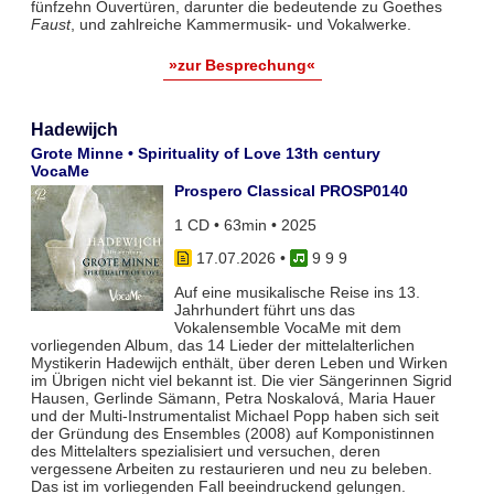
fünfzehn Ouvertüren, darunter die bedeutende zu Goethes
Faust
, und zahlreiche Kammermusik- und Vokalwerke.
»zur Besprechung«
Hadewijch
Grote Minne • Spirituality of Love 13th century
VocaMe
Prospero Classical PROSP0140
1 CD • 63min • 2025
17.07.2026
•
9 9 9
Auf eine musikalische Reise ins 13.
Jahrhundert führt uns das
Vokalensemble VocaMe mit dem
vorliegenden Album, das 14 Lieder der mittelalterlichen
Mystikerin Hadewijch enthält, über deren Leben und Wirken
im Übrigen nicht viel bekannt ist. Die vier Sängerinnen Sigrid
Hausen, Gerlinde Sämann, Petra Noskalová, Maria Hauer
und der Multi-Instrumentalist Michael Popp haben sich seit
der Gründung des Ensembles (2008) auf Komponistinnen
des Mittelalters spezialisiert und versuchen, deren
vergessene Arbeiten zu restaurieren und neu zu beleben.
Das ist im vorliegenden Fall beeindruckend gelungen.