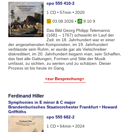
cpo 555 410-2
1 CD • 57min • 2020
03.08.2026
•
9 10 9
Das Bild Georg Philipp Telemanns
(1681 – 1767) schwankt im Lauf der
Zeit: im 18. Jahrhundert war er einer
der angesehensten Komponisten, im 19. Jahrhundert
verblasste sein Ruhm, er wurde gar als Vielschreiber
diskreditiert, im 20. Jahrhundert begann man, sein Schaffen,
das fast alle Gattungen, Formen und Stile der Musik
umfasst, zu sichten, zu werten und zu schätzen. Dieser
Prozess ist bis heute im Gang.
»zur Besprechung«
Ferdinand Hiller
Symphonies in E minor & C major
Brandenburisches Staatsorchester Frankfurt • Howard
Grifftiths
cpo 555 682-2
1 CD • 64min • 2024