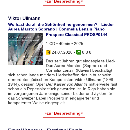
»zur Besprechung«
Viktor Ullmann
Wo hast du all die Schönheit hergenommen? - Lieder
Aurea Marston Soprano | Conrnelia Lenzin Piano
Prospero Classical PROSP0144
1 CD • 40min • 2025
24.07.2026
•
8 8 8
Das seit Jahren gut eingespielte Lied-
Duo Aurea Marston (Sopran) und
Cornelia Lenzin (Klavier) beschäftigt
sich schon lange mit dem Liedschaffen des in Auschwitz
ermordeten jüdischen Komponisten Viktor Ullmann (1898-
1944), dessen Oper
Der Kaiser von Atlantis
mittlerweile fast
schon ein Repertoirestück geworden ist. In Riga haben sie
im vergangenen Jahr einige seiner Lieder und Zyklen für
das Schweizer Label Prospero in engagierter und
kompetenter Weise eingespielt.
»zur Besprechung«