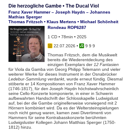
Die herzogliche Gambe • The Ducal Viol
Franz Xaver Hammer – Joseph Haydn – Johannes
Mathias Sperger
Thomas Fritzsch • Klaus Mertens • Michael Schönheit
Rondeau ROP6287
1 CD • 78min • 2025
22.07.2026
•
9 9 9
Thomas Fritzsch, dem die Musikwelt
bereits die Wiederentdeckung des
einzigen Exemplars der
12 Fantasien
für Viola da Gamba von Georg Philipp Telemann und vieler
weiterer Werke für dieses Instrument in der Osnabrücker
Ledebur-Sammlung
verdankt, wurde erneut fündig. Diesmal
stöberte er 14 Kompositionen von Franz Xaver Hammer
(1746-1817), für den Joseph Haydn höchstwahrscheinlich
seine Cello-Konzerte komponierte, in einer in Schwerin
aufbewahrten Handschrift der Schlosskapelle Ludwigslust
auf, bei der die Gambe originellerweise vorwiegend mit 2
Hörnern kombiniert wird. Da es der Weltersteinspielungen
noch nicht genug waren, kamen zwei Divertimenti von
Hammers für seine Kontrabasskonzerte berühmten
Ludwigsluster Kollegen Johann Matthias Sperger (1750-
1812) hinzu.