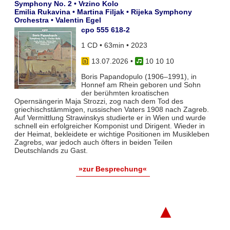
Symphony No. 2 • Vrzino Kolo
Emilia Rukavina • Martina Filjak • Rijeka Symphony
Orchestra • Valentin Egel
cpo 555 618-2
1 CD • 63min • 2023
13.07.2026
•
10 10 10
Boris Papandopulo (1906–1991), in
Honnef am Rhein geboren und Sohn
der berühmten kroatischen
Opernsängerin Maja Strozzi, zog nach dem Tod des
griechischstämmigen, russischen Vaters 1908 nach Zagreb.
Auf Vermittlung Strawinskys studierte er in Wien und wurde
schnell ein erfolgreicher Komponist und Dirigent. Wieder in
der Heimat, bekleidete er wichtige Positionen im Musikleben
Zagrebs, war jedoch auch öfters in beiden Teilen
Deutschlands zu Gast.
»zur Besprechung«
▲