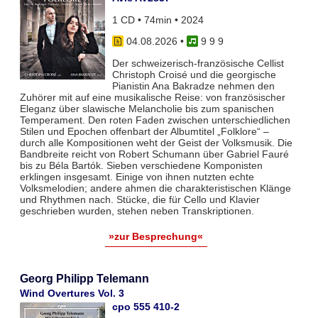
1 CD • 74min • 2024
04.08.2026
•
9 9 9
Der schweizerisch-französische Cellist
Christoph Croisé und die georgische
Pianistin Ana Bakradze nehmen den
Zuhörer mit auf eine musikalische Reise: von französischer
Eleganz über slawische Melancholie bis zum spanischen
Temperament. Den roten Faden zwischen unterschiedlichen
Stilen und Epochen offenbart der Albumtitel „Folklore“ –
durch alle Kompositionen weht der Geist der Volksmusik. Die
Bandbreite reicht von Robert Schumann über Gabriel Fauré
bis zu Béla Bartók. Sieben verschiedene Komponisten
erklingen insgesamt. Einige von ihnen nutzten echte
Volksmelodien; andere ahmen die charakteristischen Klänge
und Rhythmen nach. Stücke, die für Cello und Klavier
geschrieben wurden, stehen neben Transkriptionen.
»zur Besprechung«
Georg Philipp Telemann
Wind Overtures Vol. 3
cpo 555 410-2