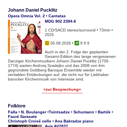
Johann Daniel Pucklitz
Opera Omnia Vol. 2 • Cantatas
MDG 902 2394-6
1 CD/SACD stereo/surround • 73min •
2025
05.08.2026
•
9 9 9
Auch in der 2. Folge der geplamten
Gesamt-Edition des lange vergessenen
Danziger Kirchenmusikers Johann Daniel Pucklitz (1705-
1774) warten Andrzej Szadejko und das 2008 von ihm
gegründete Goldberg Baroque Ensemble wieder mit
veritablen Entdeckungen auf, die nicht nur für Liebhaber
barocker Kirchenmusik von Interesse sind.
»zur Besprechung«
Folklore
Falla • N. Boulanger •Tsintsadze • Schumann • Bartók •
Fauré Sarasate
Christoph Croisé cello • Ana Bakradze piano
Avie AV2837