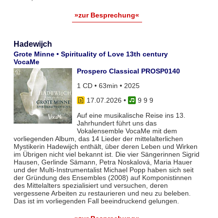
»zur Besprechung«
Hadewijch
Grote Minne • Spirituality of Love 13th century
VocaMe
Prospero Classical PROSP0140
1 CD • 63min • 2025
17.07.2026
•
9 9 9
Auf eine musikalische Reise ins 13.
Jahrhundert führt uns das
Vokalensemble VocaMe mit dem
vorliegenden Album, das 14 Lieder der mittelalterlichen
Mystikerin Hadewijch enthält, über deren Leben und Wirken
im Übrigen nicht viel bekannt ist. Die vier Sängerinnen Sigrid
Hausen, Gerlinde Sämann, Petra Noskalová, Maria Hauer
und der Multi-Instrumentalist Michael Popp haben sich seit
der Gründung des Ensembles (2008) auf Komponistinnen
des Mittelalters spezialisiert und versuchen, deren
vergessene Arbeiten zu restaurieren und neu zu beleben.
Das ist im vorliegenden Fall beeindruckend gelungen.