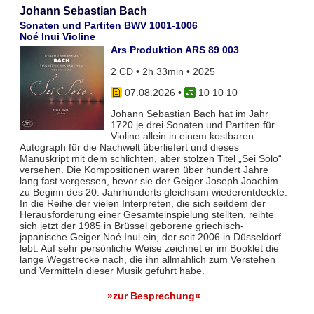
Johann Sebastian Bach
Sonaten und Partiten BWV 1001-1006
Noé Inui Violine
Ars Produktion ARS 89 003
2 CD • 2h 33min • 2025
07.08.2026
•
10 10 10
Johann Sebastian Bach hat im Jahr
1720 je drei Sonaten und Partiten für
Violine allein in einem kostbaren
Autograph für die Nachwelt überliefert und dieses
Manuskript mit dem schlichten, aber stolzen Titel „Sei Solo“
versehen. Die Kompositionen waren über hundert Jahre
lang fast vergessen, bevor sie der Geiger Joseph Joachim
zu Beginn des 20. Jahrhunderts gleichsam wiederentdeckte.
In die Reihe der vielen Interpreten, die sich seitdem der
Herausforderung einer Gesamteinspielung stellten, reihte
sich jetzt der 1985 in Brüssel geborene griechisch-
japanische Geiger Noé Inui ein, der seit 2006 in Düsseldorf
lebt. Auf sehr persönliche Weise zeichnet er im Booklet die
lange Wegstrecke nach, die ihn allmählich zum Verstehen
und Vermitteln dieser Musik geführt habe.
»zur Besprechung«