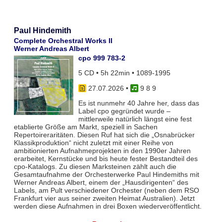
Paul Hindemith
Complete Orchestral Works II
Werner Andreas Albert
cpo 999 783-2
5 CD • 5h 22min • 1089-1995
27.07.2026
•
9 8 9
Es ist nunmehr 40 Jahre her, dass das
Label cpo gegründet wurde –
mittlerweile natürlich längst eine fest
etablierte Größe am Markt, speziell in Sachen
Repertoireraritäten. Diesen Ruf hat sich die „Osnabrücker
Klassikproduktion“ nicht zuletzt mit einer Reihe von
ambitionierten Aufnahmeprojekten in den 1990er Jahren
erarbeitet, Kernstücke und bis heute fester Bestandteil des
cpo-Katalogs. Zu diesen Marksteinen zählt auch die
Gesamtaufnahme der Orchesterwerke Paul Hindemiths mit
Werner Andreas Albert, einem der „Hausdirigenten“ des
Labels, am Pult verschiedener Orchester (neben dem RSO
Frankfurt vier aus seiner zweiten Heimat Australien). Jetzt
werden diese Aufnahmen in drei Boxen wiederveröffentlicht.