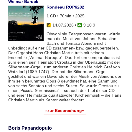
Weimar Barock
Rondeau ROP6282
1 CD • 70min • 2025
14.07.2026
•
9 10 9
Obwohl sie Zeitgenossen waren, würde
man die Musik von Johann Sebastian
Bach und Tomaso Albinoni nicht
unbedingt auf einer CD zusammen- bzw. gegenüberstellen.
Der Organist Hans Christian Martin tut’s mit seinem
Ensemble „Weimar Baroque“. Das Tertium comparationis ist
zum einen sein Heimatort Crostau in der Oberlausitz mit der
Silbermann-Orgel, zum anderen Christian Heinrich Graf von
Watzdorf (1689-1747): Der hat die Silbermann-Orgel
gestiftet und war ein Bewunderer der Musik von Albinoni, der
ihm sein berühmtes Opus 8 gewidmet hat, eine Sammlung
von sechs Sonaten und sechs Suiten. So wurde Crostau zu
einer „Piccola Serenissima“ – so auch der Titel dieser CD –
und einer Heimstätte qualitätsvoller Kirchenmusik – die Hans
Christian Martin als Kantor weiter fördert.
»zur Besprechung«
Boris Papandopulo