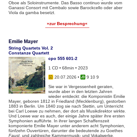
Oboe als Soloinstrumente. Das Basso continuo wurde vom
Ganassi Consort mit Cembalo sowie Barockcello oder aber
Viola da gamba besetzt.
»zur Besprechung«
Emilie Mayer
String Quartets Vol. 2
Constanze Quartett
cpo 555 601-2
1 CD • 68min • 2023
20.07.2026
•
9 10 9
Sie war in Vergessenheit geraten,
wurde aber in den letzten Jahren
wieder entdeckt: die Komponistin Emilie
Mayer, geboren 1812 in Friedland (Mecklenburg), gestorben
1883 in Berlin. Um 1840 zog sie nach Stettin, um Unterricht
bei Carl Loewe zu nehmen, der dort als Musikdirektor wirkte.
Und Loewe war es auch, der einige Jahre später ihre ersten
Symphonien aufführte. In ihrer langen Schaffenszeit
komponierte Emilie Mayer unter anderem acht Symphonien,
fünfzehn Ouvertüren, darunter die bedeutende zu Goethes
Faust
, und zahlreiche Kammermusik- und Vokalwerke.