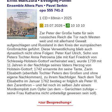
Ernst Wanczura • Evstignej Fomin
Ensemble Altera Pars • Pavel Serbin
cpo 555 741-2
1 CD • 69min • 2025
23.07.2026
•
10 10 10
Zar Peter der Große hatte für sein
russisches Reich die Tür nach Westen
weit und mit allerhand Gewalt
aufgeschlagen und Russland in den Kreis der europäischen
Großmächte geführt. Diese Verwestlichung blieb auch
dynastisch nicht ohne Folgen: Peter Karl Ulrich, Sohn von
Peters Tochter Anna Petrowna (die mit Karl Friedrich von
Schleswig-Holstein-Gottorf verheiratet war), wurde 1739 mit
11 Jahren in der Nachfolge seines Vaters Herzog von
Holstein-Gottorf; 1742 ernannte ihn seine Tante, Zarin
Elisabeth (ebenfalls Tochter Peters des Großen und ohne
eigene Nachkommen), zu ihrem Nachfolger. Nach dem Tod
Elisabeths im Januar 1762 bestieg er folglich als Peter III.
den Zarenthron – und fiel noch im selben Jahr einem
Mordkomplott zum Opfer (an dem – Gerüchten zufolge –
seine Frau Katharina nicht unbeteiligt gewesen sein soll).
»zur Besprechung«