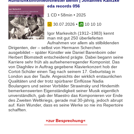
Rundfunksinfonieorchester Berlin | Johannes Kalitzke
eda records 056
1 CD • 58min • 2025
30.07.2026
•
10 10 10
Igor Markevitch (1912–1983) kennt
man mit gut 250 überlieferten
Aufnahmen vor allem als stilbildenden
Dirigenten, der – selbst von Hermann Scherchen
ausgebildet – später Künstler wie Daniel Barenboim oder
Herbert Blomstedt entscheidend prägte. Dabei begann seine
Karriere sehr früh als aufsehenerregender Komponist. Das
von Diaghilev in Auftrag gegebene Klavierkonzert hob der
Cortot-Schüler einen Tag nach seinem 17. Geburtstag in
London aus der Taufe. Angesichts der wirklich erstaunlichen
Qualitäten und der trotz spürbarer Einflüsse Nadia
Boulangers und seiner Vorbilder Strawinsky und Hindemith
bemerkenswerten Eigenständigkeit seiner Musik eigentlich
unverständlich, gab der Maestro das Komponieren vor Ende
des Zweiten Weltkriegs, gerade mal 30-jährig, jedoch abrupt
auf. Kein Wunder, dass es seine Werke so nie ins Repertoire
schafften.
»zur Besprechung«