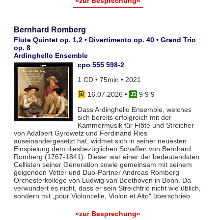
»zur Besprechung«
Bernhard Romberg
Flute Quintet op. 1,2 • Divertimento op. 40 • Grand Trio
op. 8
Ardinghello Ensemble
cpo 555 598-2
1 CD • 75min • 2021
16.07.2026
•
9 9 9
Dass Ardinghello Ensemble, welches
sich bereits erfolgreich mit der
Kammermusik für Flöte und Streicher
von Adalbert Gyrowetz und Ferdinand Ries
auseinandergesetzt hat, widmet sich in seiner neuesten
Einspielung dem diesbezüglichen Schaffen von Bernhard
Romberg (1767-1841). Dieser war einer der bedeutendsten
Cellisten seiner Generation sowie gemeinsam mit seinem
geigenden Vetter und Duo-Partner Andreas Romberg
Orchesterkollege von Ludwig van Beethoven in Bonn. Da
verwundert es nicht, dass er sein Streichtrio nicht wie üblich,
sondern mit „pour Violoncelle, Violon et Alto“ überschrieb.
»zur Besprechung«