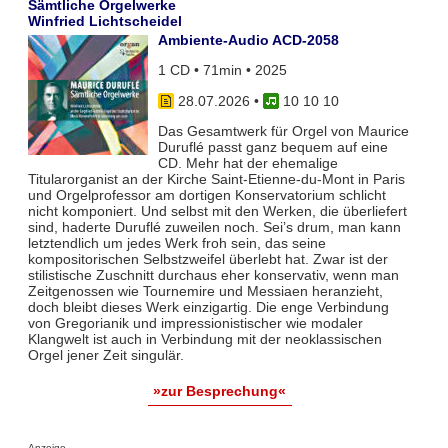
Sämtliche Orgelwerke
Winfried Lichtscheidel
Ambiente-Audio ACD-2058
1 CD • 71min • 2025
28.07.2026
•
10 10 10
Das Gesamtwerk für Orgel von Maurice
Duruflé passt ganz bequem auf eine
CD. Mehr hat der ehemalige
Titularorganist an der Kirche Saint-Etienne-du-Mont in Paris
und Orgelprofessor am dortigen Konservatorium schlicht
nicht komponiert. Und selbst mit den Werken, die überliefert
sind, haderte Duruflé zuweilen noch. Sei’s drum, man kann
letztendlich um jedes Werk froh sein, das seine
kompositorischen Selbstzweifel überlebt hat. Zwar ist der
stilistische Zuschnitt durchaus eher konservativ, wenn man
Zeitgenossen wie Tournemire und Messiaen heranzieht,
doch bleibt dieses Werk einzigartig. Die enge Verbindung
von Gregorianik und impressionistischer wie modaler
Klangwelt ist auch in Verbindung mit der neoklassischen
Orgel jener Zeit singulär.
»zur Besprechung«
Anzeige