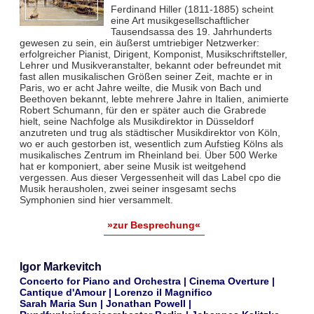
Ferdinand Hiller (1811-1885) scheint
eine Art musikgesellschaftlicher
Tausendsassa des 19. Jahrhunderts
gewesen zu sein, ein äußerst umtriebiger Netzwerker:
erfolgreicher Pianist, Dirigent, Komponist, Musikschriftsteller,
Lehrer und Musikveranstalter, bekannt oder befreundet mit
fast allen musikalischen Größen seiner Zeit, machte er in
Paris, wo er acht Jahre weilte, die Musik von Bach und
Beethoven bekannt, lebte mehrere Jahre in Italien, animierte
Robert Schumann, für den er später auch die Grabrede
hielt, seine Nachfolge als Musikdirektor in Düsseldorf
anzutreten und trug als städtischer Musikdirektor von Köln,
wo er auch gestorben ist, wesentlich zum Aufstieg Kölns als
musikalisches Zentrum im Rheinland bei. Über 500 Werke
hat er komponiert, aber seine Musik ist weitgehend
vergessen. Aus dieser Vergessenheit will das Label cpo die
Musik herausholen, zwei seiner insgesamt sechs
Symphonien sind hier versammelt.
»zur Besprechung«
Igor Markevitch
Concerto for Piano and Orchestra | Cinema Overture |
Cantique d'Amour | Lorenzo il Magnifico
Sarah Maria Sun | Jonathan Powell |