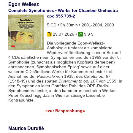
Egon Wellesz
Complete Symphonies • Works for Chamber Orchestra
cpo 555 739-2
5 CD • 5h 30min • 2001-2004, 2009
29.07.2026
•
9 9 9
Die vorliegende Egon-Wellesz-
Anthologie umfasst als kombinierte
Wiederveröffentlichung in einer Box auf
4 CDs sämtliche neun Symphonien und den 1969 vor der 8.
Symphonie (zunächst als möglichen Kopfsatz derselben)
entstandenen ‚Symphonischen Epilog‘ sowie auf einer
weiteren CD sämtliche Werke für Kammerorchester mit
Ausnahme der
Pastorale
von 1935, des
Oktetts op. 67
(1948-49) und des späten
Divertimento op. 107
von 1969. In
den Symphonien leitet Gottfried Rabl das ORF-Radio-
Symphonieorchester, in den kammerorchestralen Werken
Peter Keuschnigg das in Wien ansässige Ensemble
Kontrapunkte.
»zur Besprechung«
Maurice Duruflé