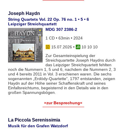
Joseph Haydn
String Quartets Vol. 22 Op. 76 no. 1 • 5 • 6
Leipziger Streichquartett
MDG 307 2386-2
1 CD • 63min • 2024
15.07.2026
•
10 10 10
Zur Gesamteinspielung der
Streichquartette Joseph Haydns durch
das Leipziger Streichquartett fehlten
noch die Nummern 1, 5 und 6, nachdem die Nummern 2, 3
und 4 bereits 2011 in Vol. 3 erschienen waren. Die sechs
sogenannten „Erdödy-Quartette“, 1797 entstanden, zeigen
Haydn auf der Höhe seiner Schaffenskraft und seines
Einfallsreichtums, begeisternd in den Details wie in den
großen Spannungsbögen.
»zur Besprechung«
La Piccola Serenissimia
Musik für den Grafen Watzdorf