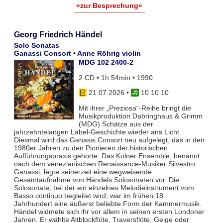
»zur Besprechung«
Georg Friedrich Händel
Solo Sonatas
Ganassi Consort • Anne Röhrig violin
MDG 102 2400-2
2 CD • 1h 54min • 1990
21.07.2026
•
10 10 10
Mit ihrer „Preziosa“-Reihe bringt die
Musikproduktion Dabringhaus & Grimm
(MDG) Schätze aus der
jahrzehntelangen Label-Geschichte wieder ans Licht.
Diesmal wird das Ganassi Consort neu aufgelegt, das in den
1980er Jahren zu den Pionieren der historischen
Aufführungspraxis gehörte. Das Kölner Ensemble, benannt
nach dem venezianischen Renaissance-Musiker Silvestro
Ganassi, legte seinerzeit eine wegweisende
Gesamtaufnahme von Händels Solosonaten vor. Die
Solosonate, bei der ein einzelnes Melodieinstrument vom
Basso continuo begleitet wird, war im frühen 18.
Jahrhundert eine äußerst beliebte Form der Kammermusik.
Händel widmete sich ihr vor allem in seinen ersten Londoner
Jahren. Er wählte Altblockflöte, Traversflöte, Geige oder