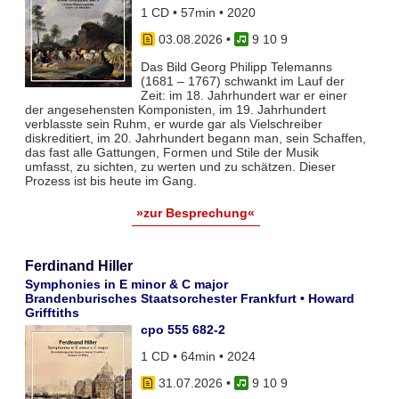
1 CD • 57min • 2020
03.08.2026
•
9 10 9
Das Bild Georg Philipp Telemanns
(1681 – 1767) schwankt im Lauf der
Zeit: im 18. Jahrhundert war er einer
der angesehensten Komponisten, im 19. Jahrhundert
verblasste sein Ruhm, er wurde gar als Vielschreiber
diskreditiert, im 20. Jahrhundert begann man, sein Schaffen,
das fast alle Gattungen, Formen und Stile der Musik
umfasst, zu sichten, zu werten und zu schätzen. Dieser
Prozess ist bis heute im Gang.
»zur Besprechung«
Ferdinand Hiller
Symphonies in E minor & C major
Brandenburisches Staatsorchester Frankfurt • Howard
Grifftiths
cpo 555 682-2
1 CD • 64min • 2024
31.07.2026
•
9 10 9