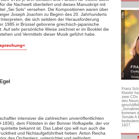
ür die Nachwelt überliefert und dieses Manuskript mit
itel „Sei Solo“ versehen. Die Kompositionen waren über
 Geiger Joseph Joachim zu Beginn des 20. Jahrhunderts
 Interpreten, die sich seitdem der Herausforderung
 der 1985 in Brüssel geborene griechisch-japanische
bt. Auf sehr persönliche Weise zeichnet er im Booklet die
stehen und Vermitteln dieser Musik geführt habe.
esprechung«
Egel
Franz Sch
Klavier h
zwei CDs 
des Neunz
geschäftst
„Sonatine
kommen di
Sonate A-
chaftler intensiver die zahlreichen unveröffentlichten
bedeutend
1836), dem Flötisten in der Bonner Hofkapelle, der vor
1827.
rquintette bekannt ist. Das Label cpo will nun auch die
ktheit und Nichtaufgeführtheit heben. Anton Reicha
r des Orchesters, unterrichtet und gefördert,