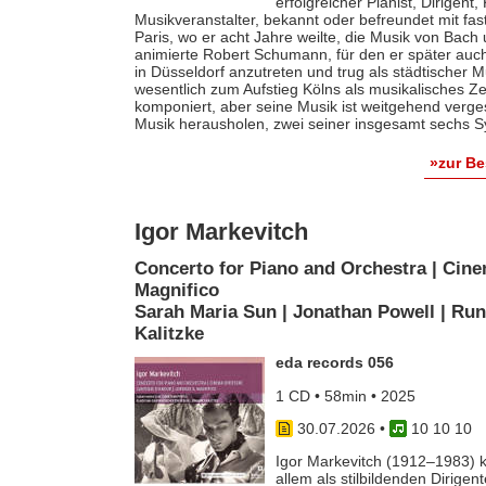
erfolgreicher Pianist, Dirigent
Musikveranstalter, bekannt oder befreundet mit fas
Paris, wo er acht Jahre weilte, die Musik von Bach
animierte Robert Schumann, für den er später auch 
in Düsseldorf anzutreten und trug als städtischer M
wesentlich zum Aufstieg Kölns als musikalisches Z
komponiert, aber seine Musik ist weitgehend verges
Musik herausholen, zwei seiner insgesamt sechs S
»zur B
Igor Markevitch
Concerto for Piano and Orchestra | Cine
Magnifico
Sarah Maria Sun | Jonathan Powell | Run
Kalitzke
eda records 056
1 CD • 58min • 2025
30.07.2026
•
10 10 10
Igor Markevitch (1912–1983) k
allem als stilbildenden Dirige