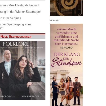
rrhein Musikfestivals beginnt
rung in der Wiener Staatsoper
en zum Schluss
Anzeige
scher Spaziergang zum
rt
Neue Besprechungen