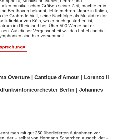
, Komponist, Musikschriftsteller, Lehrer und
t allen musikalischen Größen seiner Zeit, machte er in
 und Beethoven bekannt, lebte mehrere Jahre in Italien,
die Grabrede hielt, seine Nachfolge als Musikdirektor
usikdirektor von Köln, wo er auch gestorben ist,
entrum im Rheinland bei. Über 500 Werke hat er
sen. Aus dieser Vergessenheit will das Label cpo die
ymphonien sind hier versammelt.
esprechung«
ma Overture | Cantique d'Amour | Lorenzo il
dfunksinfonieorchester Berlin | Johannes
ennt man mit gut 250 überlieferten Aufnahmen vor
nten, der – selbst von Hermann Scherchen ausgebildet –