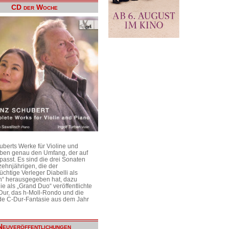
CD der Woche
uberts Werke für Violine und
aben genau den Umfang, der auf
passt. Es sind die drei Sonaten
ehnjährigen, die der
üchtige Verleger Diabelli als
n“ herausgegeben hat, dazu
e als „Grand Duo“ veröffentlichte
Dur, das h-Moll-Rondo und die
e C-Dur-Fantasie aus dem Jahr
Neuveröffentlichungen