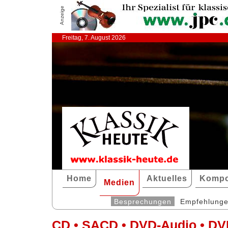
Anzeige
Freitag, 7. August 2026
Home
Aktuelles
Kompo
Medien
Besprechungen
Empfehlung
CD • SACD • DVD-Audio • DV