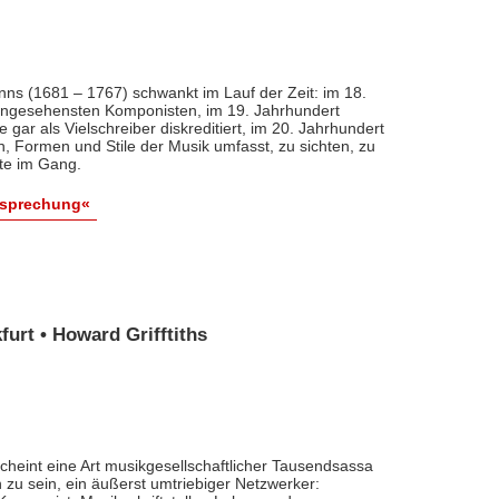
nns (1681 – 1767) schwankt im Lauf der Zeit: im 18.
 angesehensten Komponisten, im 19. Jahrhundert
 gar als Vielschreiber diskreditiert, im 20. Jahrhundert
n, Formen und Stile der Musik umfasst, zu sichten, zu
ute im Gang.
esprechung«
urt • Howard Grifftiths
cheint eine Art musikgesellschaftlicher Tausendsassa
zu sein, ein äußerst umtriebiger Netzwerker: