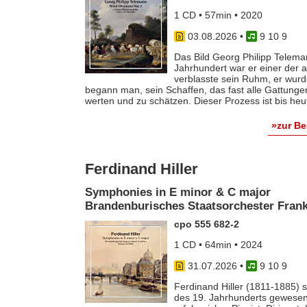
1 CD • 57min • 2020
03.08.2026
•
9 10 9
Das Bild Georg Philipp Telema
Jahrhundert war er einer der
verblasste sein Ruhm, er wurde
begann man, sein Schaffen, das fast alle Gattunge
werten und zu schätzen. Dieser Prozess ist bis he
»zur B
Ferdinand Hiller
Symphonies in E minor & C major
Brandenburisches Staatsorchester Frankf
cpo 555 682-2
1 CD • 64min • 2024
31.07.2026
•
9 10 9
Ferdinand Hiller (1811-1885) s
des 19. Jahrhunderts gewesen 