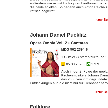
außerdem war er mit Ludwig van Beethoven befreun
die beide spielten. So begann auch Anton Reicha
kritisch begleitet.
»zur B
Johann Daniel Pucklitz
Opera Omnia Vol. 2 • Cantatas
MDG 902 2394-6
1 CD/SACD stereo/surround • 
05.08.2026
•
9 9 9
Auch in der 2. Folge der gep
Kirchenmusikers Johann Danie
das 2008 von ihm gegründete 
Entdeckungen auf, die nicht nur für Liebhaber baro
»zur B
Folklore