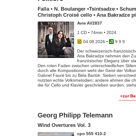
Falla • N. Boulanger •Tsintsadze • Schum
Christoph Croisé cello • Ana Bakradze p
Avie AV2837
1 CD • 74min • 2024
04.08.2026
•
9 9 9
Der schweizerisch-französische
Ana Bakradze nehmen den Zuhö
französischer Eleganz über s
Den roten Faden zwischen unterschiedlichen Stilen 
durch alle Kompositionen weht der Geist der Volk
Gabriel Fauré bis zu Béla Bartók. Sieben verschie
nutzten echte Volksmelodien; andere ahmen die ch
die für Cello und Klavier geschrieben wurden, steh
»zur B
Georg Philipp Telemann
Wind Overtures Vol. 3
cpo 555 410-2