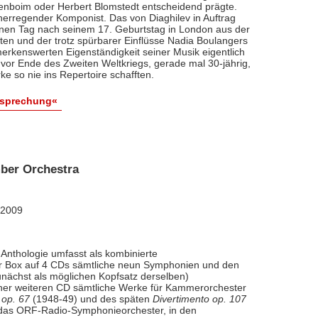
renboim oder Herbert Blomstedt entscheidend prägte.
nerregender Komponist. Das von Diaghilev in Auftrag
inen Tag nach seinem 17. Geburtstag in London aus der
äten und der trotz spürbarer Einflüsse Nadia Boulangers
erkenswerten Eigenständigkeit seiner Musik eigentlich
vor Ende des Zweiten Weltkriegs, gerade mal 30-jährig,
e so nie ins Repertoire schafften.
esprechung«
ber Orchestra
 2009
Anthologie umfasst als kombinierte
ner Box auf 4 CDs sämtliche neun Symphonien und den
nächst als möglichen Kopfsatz derselben)
iner weiteren CD sämtliche Werke für Kammerorchester
 op. 67
(1948-49) und des späten
Divertimento op. 107
l das ORF-Radio-Symphonieorchester, in den