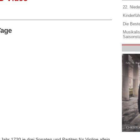
22. Niede
Kinderfüh
Die Best
Tage
Musikali
Saisonsta
ahr 1720 je drei Sonaten und Partiten für Violine allein