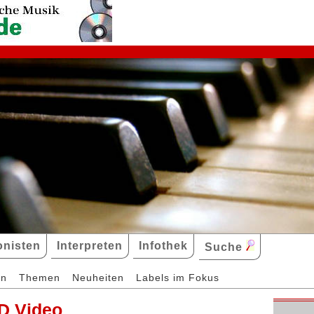
nisten
Interpreten
Infothek
Suche
en
Themen
Neuheiten
Labels im Fokus
D Video