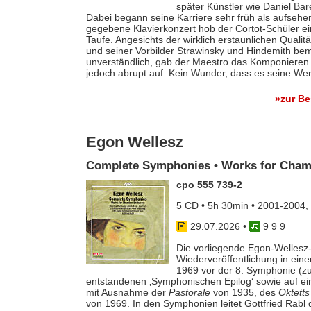
später Künstler wie Daniel Ba
Dabei begann seine Karriere sehr früh als aufsehe
gegebene Klavierkonzert hob der Cortot-Schüler e
Taufe. Angesichts der wirklich erstaunlichen Qualit
und seiner Vorbilder Strawinsky und Hindemith bem
unverständlich, gab der Maestro das Komponieren 
jedoch abrupt auf. Kein Wunder, dass es seine Werk
»zur B
Egon Wellesz
Complete Symphonies • Works for Cham
cpo 555 739-2
5 CD • 5h 30min • 2001-2004,
29.07.2026
•
9 9 9
Die vorliegende Egon-Wellesz-
Wiederveröffentlichung in ei
1969 vor der 8. Symphonie (zu
entstandenen ‚Symphonischen Epilog‘ sowie auf e
mit Ausnahme der
Pastorale
von 1935, des
Oktetts
von 1969. In den Symphonien leitet Gottfried Rab