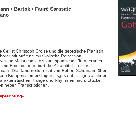
ann • Bartók • Fauré Sarasate
iano
 Cellist Christoph Croisé und die georgische Pianistin
rer mit auf eine musikalische Reise: von
lawische Melancholie bis zum spanischen Temperament.
und Epochen offenbart der Albumtitel „Folklore“ –
smusik. Die Bandbreite reicht von Robert Schumann über
dene Komponisten erklingen insgesamt. Einige von ihnen
arakteristischen Klänge und Rhythmen nach. Stücke,
en neben Transkriptionen.
esprechung«