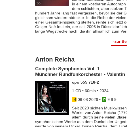
in einem kostbaren Autograph f
dem schlichten, aber stolzen T
hundert Jahre lang fast vergessen, bevor sie der
gleichsam wiederentdeckte. In die Reihe der vielen
einer Gesamteinspielung stellten, reihte sich jetzt
Geiger Noé Inui ein, der seit 2006 in Düsseldorf le
lange Wegstrecke nach, die ihn allmählich zum Ver
»zur B
Anton Reicha
Complete Symphonies Vol. 1
Münchner Rundfunkorchester • Valentin 
cpo 555 716-2
1 CD • 60min • 2024
06.08.2026
•
9 9 9
Seit 2020 sichten Musikwissens
Werke von Anton Reicha (1770-
allem durch seine vielen Bläse
symphonischen Werke aus dem Dunkel der Ungedruc
wurde von seinem Onkel Jospeh Reicha, dem Direkto