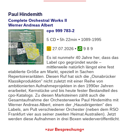
Paul Hindemith
Complete Orchestral Works II
Werner Andreas Albert
cpo 999 783-2
5 CD • 5h 22min • 1089-1995
27.07.2026
•
9 8 9
Es ist nunmehr 40 Jahre her, dass das
Label cpo gegründet wurde –
mittlerweile natürlich längst eine fest
etablierte Größe am Markt, speziell in Sachen
Repertoireraritäten. Diesen Ruf hat sich die „Osnabrücker
Klassikproduktion“ nicht zuletzt mit einer Reihe von
ambitionierten Aufnahmeprojekten in den 1990er Jahren
erarbeitet, Kernstücke und bis heute fester Bestandteil des
cpo-Katalogs. Zu diesen Marksteinen zählt auch die
Gesamtaufnahme der Orchesterwerke Paul Hindemiths mit
Werner Andreas Albert, einem der „Hausdirigenten“ des
Labels, am Pult verschiedener Orchester (neben dem RSO
Frankfurt vier aus seiner zweiten Heimat Australien). Jetzt
werden diese Aufnahmen in drei Boxen wiederveröffentlicht.
»zur Besprechung«