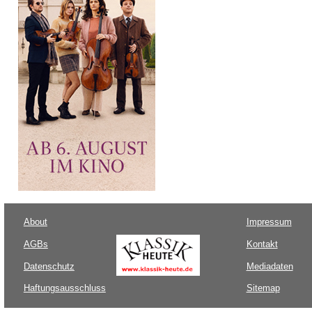
About
Impressum
AGBs
Kontakt
Datenschutz
Mediadaten
Haftungsausschluss
Sitemap