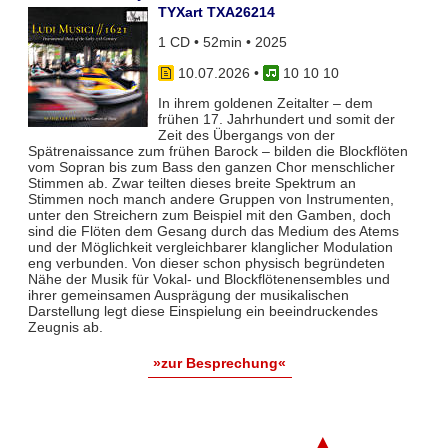
TYXart TXA26214
1 CD • 52min • 2025
10.07.2026
•
10 10 10
In ihrem goldenen Zeitalter – dem
frühen 17. Jahrhundert und somit der
Zeit des Übergangs von der
Spätrenaissance zum frühen Barock – bilden die Blockflöten
vom Sopran bis zum Bass den ganzen Chor menschlicher
Stimmen ab. Zwar teil­ten dieses breite Spektrum an
Stimmen noch manch andere Gruppen von Instrumenten,
unter den Streichern zum Bei­spiel mit den Gamben, doch
sind die Flöten dem Gesang durch das Medium des Atems
und der Möglichkeit vergleich­barer klanglicher Modulation
eng verbunden. Von dieser schon physisch begründeten
Nähe der Musik für Vokal- und Blockflö­tenensembles und
ihrer gemeinsamen Ausprägung der musikalischen
Darstellung legt diese Einspielung ein beeindruckendes
Zeugnis ab.
»zur Besprechung«
▲