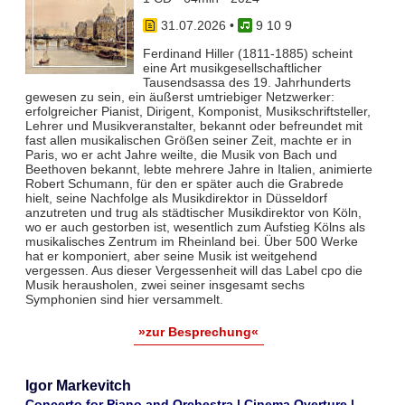
31.07.2026
•
9 10 9
Ferdinand Hiller (1811-1885) scheint
eine Art musikgesellschaftlicher
Tausendsassa des 19. Jahrhunderts
gewesen zu sein, ein äußerst umtriebiger Netzwerker:
erfolgreicher Pianist, Dirigent, Komponist, Musikschriftsteller,
Lehrer und Musikveranstalter, bekannt oder befreundet mit
fast allen musikalischen Größen seiner Zeit, machte er in
Paris, wo er acht Jahre weilte, die Musik von Bach und
Beethoven bekannt, lebte mehrere Jahre in Italien, animierte
Robert Schumann, für den er später auch die Grabrede
hielt, seine Nachfolge als Musikdirektor in Düsseldorf
anzutreten und trug als städtischer Musikdirektor von Köln,
wo er auch gestorben ist, wesentlich zum Aufstieg Kölns als
musikalisches Zentrum im Rheinland bei. Über 500 Werke
hat er komponiert, aber seine Musik ist weitgehend
vergessen. Aus dieser Vergessenheit will das Label cpo die
Musik herausholen, zwei seiner insgesamt sechs
Symphonien sind hier versammelt.
»zur Besprechung«
Igor Markevitch
Concerto for Piano and Orchestra | Cinema Overture |