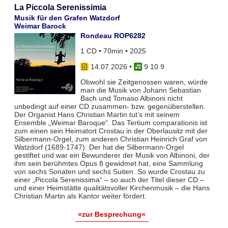
La Piccola Serenissimia
Musik für den Grafen Watzdorf
Weimar Barock
Rondeau ROP6282
1 CD • 70min • 2025
14.07.2026
•
9 10 9
Obwohl sie Zeitgenossen waren, würde
man die Musik von Johann Sebastian
Bach und Tomaso Albinoni nicht
unbedingt auf einer CD zusammen- bzw. gegenüberstellen.
Der Organist Hans Christian Martin tut’s mit seinem
Ensemble „Weimar Baroque“. Das Tertium comparationis ist
zum einen sein Heimatort Crostau in der Oberlausitz mit der
Silbermann-Orgel, zum anderen Christian Heinrich Graf von
Watzdorf (1689-1747): Der hat die Silbermann-Orgel
gestiftet und war ein Bewunderer der Musik von Albinoni, der
ihm sein berühmtes Opus 8 gewidmet hat, eine Sammlung
von sechs Sonaten und sechs Suiten. So wurde Crostau zu
einer „Piccola Serenissima“ – so auch der Titel dieser CD –
und einer Heimstätte qualitätsvoller Kirchenmusik – die Hans
Christian Martin als Kantor weiter fördert.
»zur Besprechung«