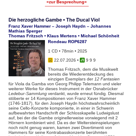
»zur Besprechung«
Die herzogliche Gambe • The Ducal Viol
Franz Xaver Hammer – Joseph Haydn – Johannes
Mathias Sperger
Thomas Fritzsch • Klaus Mertens • Michael Schönheit
Rondeau ROP6287
1 CD • 78min • 2025
22.07.2026
•
9 9 9
Thomas Fritzsch, dem die Musikwelt
bereits die Wiederentdeckung des
einzigen Exemplars der
12 Fantasien
für Viola da Gamba von Georg Philipp Telemann und vieler
weiterer Werke für dieses Instrument in der Osnabrücker
Ledebur-Sammlung
verdankt, wurde erneut fündig. Diesmal
stöberte er 14 Kompositionen von Franz Xaver Hammer
(1746-1817), für den Joseph Haydn höchstwahrscheinlich
seine Cello-Konzerte komponierte, in einer in Schwerin
aufbewahrten Handschrift der Schlosskapelle Ludwigslust
auf, bei der die Gambe originellerweise vorwiegend mit 2
Hörnern kombiniert wird. Da es der Weltersteinspielungen
noch nicht genug waren, kamen zwei Divertimenti von
Hammers für seine Kontrabasskonzerte berühmten