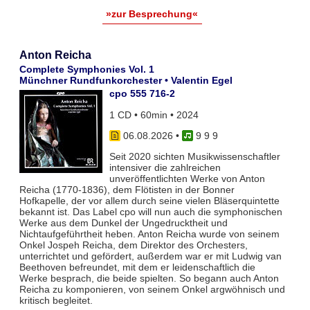
»zur Besprechung«
Anton Reicha
Complete Symphonies Vol. 1
Münchner Rundfunkorchester • Valentin Egel
cpo 555 716-2
1 CD • 60min • 2024
06.08.2026
•
9 9 9
Seit 2020 sichten Musikwissenschaftler
intensiver die zahlreichen
unveröffentlichten Werke von Anton
Reicha (1770-1836), dem Flötisten in der Bonner
Hofkapelle, der vor allem durch seine vielen Bläserquintette
bekannt ist. Das Label cpo will nun auch die symphonischen
Werke aus dem Dunkel der Ungedrucktheit und
Nichtaufgeführtheit heben. Anton Reicha wurde von seinem
Onkel Jospeh Reicha, dem Direktor des Orchesters,
unterrichtet und gefördert, außerdem war er mit Ludwig van
Beethoven befreundet, mit dem er leidenschaftlich die
Werke besprach, die beide spielten. So begann auch Anton
Reicha zu komponieren, von seinem Onkel argwöhnisch und
kritisch begleitet.