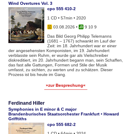
Wind Overtures Vol. 3
cpo 555 410-2
1 CD • 57min • 2020
03.08.2026
•
9 10 9
Das Bild Georg Philipp Telemanns
(1681 – 1767) schwankt im Lauf der
Zeit: im 18. Jahrhundert war er einer
der angesehensten Komponisten, im 19. Jahrhundert
verblasste sein Ruhm, er wurde gar als Vielschreiber
diskreditiert, im 20. Jahrhundert begann man, sein Schaffen,
das fast alle Gattungen, Formen und Stile der Musik
umfasst, zu sichten, zu werten und zu schätzen. Dieser
Prozess ist bis heute im Gang.
»zur Besprechung«
Ferdinand Hiller
Symphonies in E minor & C major
Brandenburisches Staatsorchester Frankfurt • Howard
Grifftiths
cpo 555 682-2
1 CD • 64min • 2024