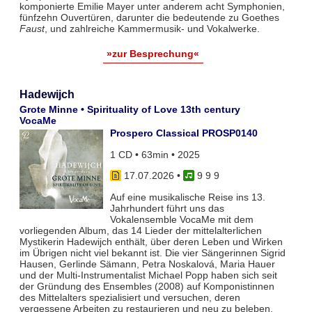
komponierte Emilie Mayer unter anderem acht Symphonien,
fünfzehn Ouvertüren, darunter die bedeutende zu Goethes
Faust
, und zahlreiche Kammermusik- und Vokalwerke.
»zur Besprechung«
Hadewijch
Grote Minne • Spirituality of Love 13th century
VocaMe
Prospero Classical PROSP0140
1 CD • 63min • 2025
17.07.2026
•
9 9 9
Auf eine musikalische Reise ins 13.
Jahrhundert führt uns das
Vokalensemble VocaMe mit dem
vorliegenden Album, das 14 Lieder der mittelalterlichen
Mystikerin Hadewijch enthält, über deren Leben und Wirken
im Übrigen nicht viel bekannt ist. Die vier Sängerinnen Sigrid
Hausen, Gerlinde Sämann, Petra Noskalová, Maria Hauer
und der Multi-Instrumentalist Michael Popp haben sich seit
der Gründung des Ensembles (2008) auf Komponistinnen
des Mittelalters spezialisiert und versuchen, deren
vergessene Arbeiten zu restaurieren und neu zu beleben.