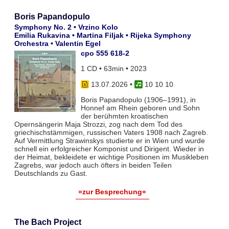
Boris Papandopulo
Symphony No. 2 • Vrzino Kolo
Emilia Rukavina • Martina Filjak • Rijeka Symphony
Orchestra • Valentin Egel
cpo 555 618-2
1 CD • 63min • 2023
13.07.2026
•
10 10 10
Boris Papandopulo (1906–1991), in
Honnef am Rhein geboren und Sohn
der berühmten kroatischen
Opernsängerin Maja Strozzi, zog nach dem Tod des
griechischstämmigen, russischen Vaters 1908 nach Zagreb.
Auf Vermittlung Strawinskys studierte er in Wien und wurde
schnell ein erfolgreicher Komponist und Dirigent. Wieder in
der Heimat, bekleidete er wichtige Positionen im Musikleben
Zagrebs, war jedoch auch öfters in beiden Teilen
Deutschlands zu Gast.
»zur Besprechung«
The Bach Project