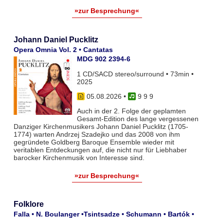
»zur Besprechung«
Johann Daniel Pucklitz
Opera Omnia Vol. 2 • Cantatas
MDG 902 2394-6
1 CD/SACD stereo/surround • 73min •
2025
05.08.2026
•
9 9 9
Auch in der 2. Folge der geplamten
Gesamt-Edition des lange vergessenen
Danziger Kirchenmusikers Johann Daniel Pucklitz (1705-
1774) warten Andrzej Szadejko und das 2008 von ihm
gegründete Goldberg Baroque Ensemble wieder mit
veritablen Entdeckungen auf, die nicht nur für Liebhaber
barocker Kirchenmusik von Interesse sind.
»zur Besprechung«
Folklore
Falla • N. Boulanger •Tsintsadze • Schumann • Bartók •