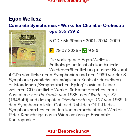
»zur Besprechung«
Egon Wellesz
Complete Symphonies • Works for Chamber Orchestra
cpo 555 739-2
5 CD • 5h 30min • 2001-2004, 2009
29.07.2026
•
9 9 9
Die vorliegende Egon-Wellesz-
Anthologie umfasst als kombinierte
Wiederveröffentlichung in einer Box auf
4 CDs sämtliche neun Symphonien und den 1969 vor der 8.
Symphonie (zunächst als möglichen Kopfsatz derselben)
entstandenen ‚Symphonischen Epilog‘ sowie auf einer
weiteren CD sämtliche Werke für Kammerorchester mit
Ausnahme der
Pastorale
von 1935, des
Oktetts op. 67
(1948-49) und des späten
Divertimento op. 107
von 1969. In
den Symphonien leitet Gottfried Rabl das ORF-Radio-
Symphonieorchester, in den kammerorchestralen Werken
Peter Keuschnigg das in Wien ansässige Ensemble
Kontrapunkte.
»zur Besprechung«