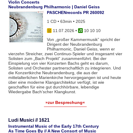
Violin Concerts
Neubrandenburg Philharmonic | Daniel Geiss
PASCHENrecords PR 260092
1 CD • 63min • 2025
11.07.2026
•
10 10 10
Von „großer Kammermusik” spricht der
Dirigent der Neubrandenburg
Philharmonic, Daniel Geiss, wenn er
vierzehn Streicher, zwei Continuo-Spieler und insgesamt vier
Solisten zum „Bach Projekt“ zusammenführt. Bei der
Einspielung von vier Konzerten Bachs geht es darum,
Solisten und Orchester partnerschaftlich zu integrieren. Und
die Konzertkirche Neubrandenburg, die aus der
mittelalterlichen Marienkirche hervorgegangen ist und heute
über eine moderne Klangarchitektur verfügt, ist wie
geschaffen für eine gut durchhörbare, lebendige
Wiedergabe Bach’scher Klangkunst.
»zur Besprechung«
Ludi Musici // 1621
Instrumental Music of the Early 17th Century
As Time Goes By // A New Consort of Music