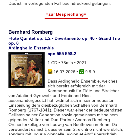
Das ist im vorliegenden Fall beeindruckend gelungen.
»zur Besprechung«
Bernhard Romberg
Flute Quintet op. 1,2 • Divertimento op. 40 • Grand Trio
op. 8
Ardinghello Ensemble
cpo 555 598-2
1 CD • 75min • 2021
16.07.2026
•
9 9 9
Dass Ardinghello Ensemble, welches
sich bereits erfolgreich mit der
Kammermusik für Flöte und Streicher
von Adalbert Gyrowetz und Ferdinand Ries
auseinandergesetzt hat, widmet sich in seiner neuesten
Einspielung dem diesbezüglichen Schaffen von Bernhard
Romberg (1767-1841). Dieser war einer der bedeutendsten
Cellisten seiner Generation sowie gemeinsam mit seinem
geigenden Vetter und Duo-Partner Andreas Romberg
Orchesterkollege von Ludwig van Beethoven in Bonn. Da
verwundert es nicht, dass er sein Streichtrio nicht wie üblich,
sondern mit „pour Violoncelle, Violon et Alto“ überschrieb.