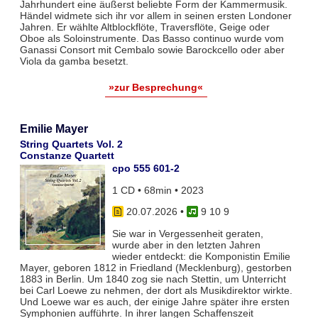
Jahrhundert eine äußerst beliebte Form der Kammermusik.
Händel widmete sich ihr vor allem in seinen ersten Londoner
Jahren. Er wählte Altblockflöte, Traversflöte, Geige oder
Oboe als Soloinstrumente. Das Basso continuo wurde vom
Ganassi Consort mit Cembalo sowie Barockcello oder aber
Viola da gamba besetzt.
»zur Besprechung«
Emilie Mayer
String Quartets Vol. 2
Constanze Quartett
cpo 555 601-2
1 CD • 68min • 2023
20.07.2026
•
9 10 9
Sie war in Vergessenheit geraten,
wurde aber in den letzten Jahren
wieder entdeckt: die Komponistin Emilie
Mayer, geboren 1812 in Friedland (Mecklenburg), gestorben
1883 in Berlin. Um 1840 zog sie nach Stettin, um Unterricht
bei Carl Loewe zu nehmen, der dort als Musikdirektor wirkte.
Und Loewe war es auch, der einige Jahre später ihre ersten
Symphonien aufführte. In ihrer langen Schaffenszeit