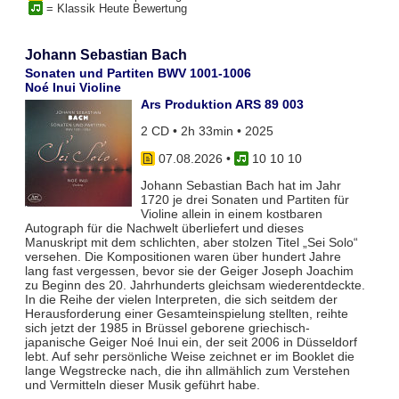
= Klassik Heute Bewertung
Johann Sebastian Bach
Sonaten und Partiten BWV 1001-1006
Noé Inui Violine
Ars Produktion ARS 89 003
2 CD • 2h 33min • 2025
07.08.2026
•
10 10 10
Johann Sebastian Bach hat im Jahr
1720 je drei Sonaten und Partiten für
Violine allein in einem kostbaren
Autograph für die Nachwelt überliefert und dieses
Manuskript mit dem schlichten, aber stolzen Titel „Sei Solo“
versehen. Die Kompositionen waren über hundert Jahre
lang fast vergessen, bevor sie der Geiger Joseph Joachim
zu Beginn des 20. Jahrhunderts gleichsam wiederentdeckte.
In die Reihe der vielen Interpreten, die sich seitdem der
Herausforderung einer Gesamteinspielung stellten, reihte
sich jetzt der 1985 in Brüssel geborene griechisch-
japanische Geiger Noé Inui ein, der seit 2006 in Düsseldorf
lebt. Auf sehr persönliche Weise zeichnet er im Booklet die
lange Wegstrecke nach, die ihn allmählich zum Verstehen
und Vermitteln dieser Musik geführt habe.