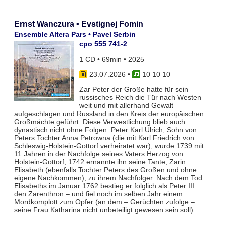
Ernst Wanczura • Evstignej Fomin
Ensemble Altera Pars • Pavel Serbin
cpo 555 741-2
1 CD • 69min • 2025
23.07.2026
•
10 10 10
Zar Peter der Große hatte für sein
russisches Reich die Tür nach Westen
weit und mit allerhand Gewalt
aufgeschlagen und Russland in den Kreis der europäischen
Großmächte geführt. Diese Verwestlichung blieb auch
dynastisch nicht ohne Folgen: Peter Karl Ulrich, Sohn von
Peters Tochter Anna Petrowna (die mit Karl Friedrich von
Schleswig-Holstein-Gottorf verheiratet war), wurde 1739 mit
11 Jahren in der Nachfolge seines Vaters Herzog von
Holstein-Gottorf; 1742 ernannte ihn seine Tante, Zarin
Elisabeth (ebenfalls Tochter Peters des Großen und ohne
eigene Nachkommen), zu ihrem Nachfolger. Nach dem Tod
Elisabeths im Januar 1762 bestieg er folglich als Peter III.
den Zarenthron – und fiel noch im selben Jahr einem
Mordkomplott zum Opfer (an dem – Gerüchten zufolge –
seine Frau Katharina nicht unbeteiligt gewesen sein soll).