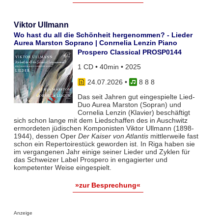
Viktor Ullmann
Wo hast du all die Schönheit hergenommen? - Lieder
Aurea Marston Soprano | Conrnelia Lenzin Piano
Prospero Classical PROSP0144
1 CD • 40min • 2025
24.07.2026
•
8 8 8
Das seit Jahren gut eingespielte Lied-
Duo Aurea Marston (Sopran) und
Cornelia Lenzin (Klavier) beschäftigt
sich schon lange mit dem Liedschaffen des in Auschwitz
ermordeten jüdischen Komponisten Viktor Ullmann (1898-
1944), dessen Oper
Der Kaiser von Atlantis
mittlerweile fast
schon ein Repertoirestück geworden ist. In Riga haben sie
im vergangenen Jahr einige seiner Lieder und Zyklen für
das Schweizer Label Prospero in engagierter und
kompetenter Weise eingespielt.
»zur Besprechung«
Anzeige