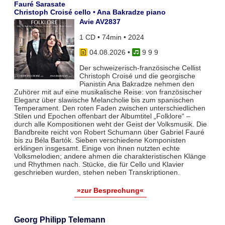
Fauré Sarasate
Christoph Croisé cello • Ana Bakradze piano
Avie AV2837
1 CD • 74min • 2024
04.08.2026
•
9 9 9
Der schweizerisch-französische Cellist
Christoph Croisé und die georgische
Pianistin Ana Bakradze nehmen den
Zuhörer mit auf eine musikalische Reise: von französischer
Eleganz über slawische Melancholie bis zum spanischen
Temperament. Den roten Faden zwischen unterschiedlichen
Stilen und Epochen offenbart der Albumtitel „Folklore“ –
durch alle Kompositionen weht der Geist der Volksmusik. Die
Bandbreite reicht von Robert Schumann über Gabriel Fauré
bis zu Béla Bartók. Sieben verschiedene Komponisten
erklingen insgesamt. Einige von ihnen nutzten echte
Volksmelodien; andere ahmen die charakteristischen Klänge
und Rhythmen nach. Stücke, die für Cello und Klavier
geschrieben wurden, stehen neben Transkriptionen.
»zur Besprechung«
Georg Philipp Telemann