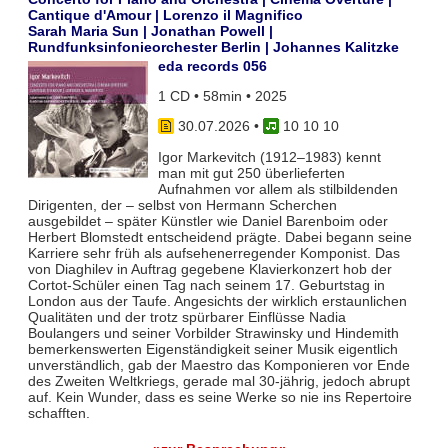
Cantique d'Amour | Lorenzo il Magnifico
Sarah Maria Sun | Jonathan Powell |
Rundfunksinfonieorchester Berlin | Johannes Kalitzke
eda records 056
1 CD • 58min • 2025
30.07.2026
•
10 10 10
Igor Markevitch (1912–1983) kennt
man mit gut 250 überlieferten
Aufnahmen vor allem als stilbildenden
Dirigenten, der – selbst von Hermann Scherchen
ausgebildet – später Künstler wie Daniel Barenboim oder
Herbert Blomstedt entscheidend prägte. Dabei begann seine
Karriere sehr früh als aufsehenerregender Komponist. Das
von Diaghilev in Auftrag gegebene Klavierkonzert hob der
Cortot-Schüler einen Tag nach seinem 17. Geburtstag in
London aus der Taufe. Angesichts der wirklich erstaunlichen
Qualitäten und der trotz spürbarer Einflüsse Nadia
Boulangers und seiner Vorbilder Strawinsky und Hindemith
bemerkenswerten Eigenständigkeit seiner Musik eigentlich
unverständlich, gab der Maestro das Komponieren vor Ende
des Zweiten Weltkriegs, gerade mal 30-jährig, jedoch abrupt
auf. Kein Wunder, dass es seine Werke so nie ins Repertoire
schafften.