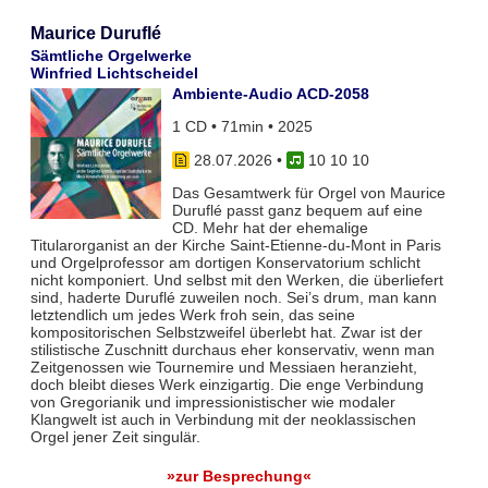
Maurice Duruflé
Sämtliche Orgelwerke
Winfried Lichtscheidel
Ambiente-Audio ACD-2058
1 CD • 71min • 2025
28.07.2026
•
10 10 10
Das Gesamtwerk für Orgel von Maurice
Duruflé passt ganz bequem auf eine
CD. Mehr hat der ehemalige
Titularorganist an der Kirche Saint-Etienne-du-Mont in Paris
und Orgelprofessor am dortigen Konservatorium schlicht
nicht komponiert. Und selbst mit den Werken, die überliefert
sind, haderte Duruflé zuweilen noch. Sei’s drum, man kann
letztendlich um jedes Werk froh sein, das seine
kompositorischen Selbstzweifel überlebt hat. Zwar ist der
stilistische Zuschnitt durchaus eher konservativ, wenn man
Zeitgenossen wie Tournemire und Messiaen heranzieht,
doch bleibt dieses Werk einzigartig. Die enge Verbindung
von Gregorianik und impressionistischer wie modaler
Klangwelt ist auch in Verbindung mit der neoklassischen
Orgel jener Zeit singulär.
»zur Besprechung«