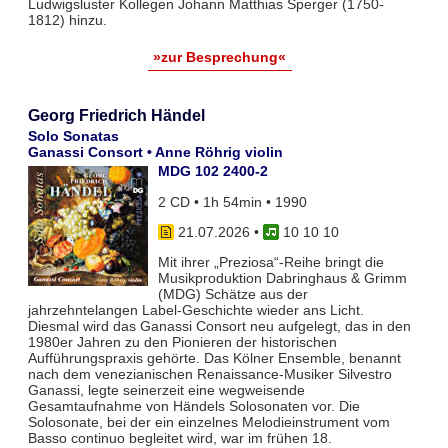
Ludwigsluster Kollegen Johann Matthias Sperger (1750-
1812) hinzu.
»zur Besprechung«
Georg Friedrich Händel
Solo Sonatas
Ganassi Consort • Anne Röhrig violin
MDG 102 2400-2
2 CD • 1h 54min • 1990
21.07.2026
•
10 10 10
Mit ihrer „Preziosa“-Reihe bringt die
Musikproduktion Dabringhaus & Grimm
(MDG) Schätze aus der
jahrzehntelangen Label-Geschichte wieder ans Licht.
Diesmal wird das Ganassi Consort neu aufgelegt, das in den
1980er Jahren zu den Pionieren der historischen
Aufführungspraxis gehörte. Das Kölner Ensemble, benannt
nach dem venezianischen Renaissance-Musiker Silvestro
Ganassi, legte seinerzeit eine wegweisende
Gesamtaufnahme von Händels Solosonaten vor. Die
Solosonate, bei der ein einzelnes Melodieinstrument vom
Basso continuo begleitet wird, war im frühen 18.