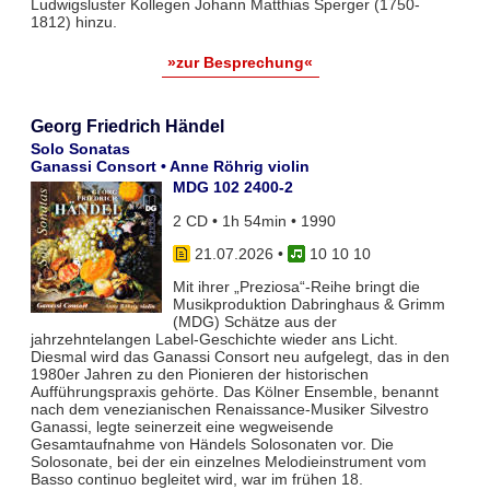
Ludwigsluster Kollegen Johann Matthias Sperger (1750-
1812) hinzu.
»zur Besprechung«
Georg Friedrich Händel
Solo Sonatas
Ganassi Consort • Anne Röhrig violin
MDG 102 2400-2
2 CD • 1h 54min • 1990
21.07.2026
•
10 10 10
Mit ihrer „Preziosa“-Reihe bringt die
Musikproduktion Dabringhaus & Grimm
(MDG) Schätze aus der
jahrzehntelangen Label-Geschichte wieder ans Licht.
Diesmal wird das Ganassi Consort neu aufgelegt, das in den
1980er Jahren zu den Pionieren der historischen
Aufführungspraxis gehörte. Das Kölner Ensemble, benannt
nach dem venezianischen Renaissance-Musiker Silvestro
Ganassi, legte seinerzeit eine wegweisende
Gesamtaufnahme von Händels Solosonaten vor. Die
Solosonate, bei der ein einzelnes Melodieinstrument vom
Basso continuo begleitet wird, war im frühen 18.