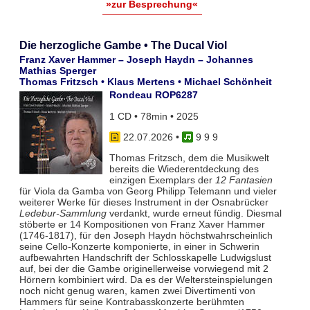
»zur Besprechung«
Die herzogliche Gambe • The Ducal Viol
Franz Xaver Hammer – Joseph Haydn – Johannes
Mathias Sperger
Thomas Fritzsch • Klaus Mertens • Michael Schönheit
Rondeau ROP6287
1 CD • 78min • 2025
22.07.2026
•
9 9 9
Thomas Fritzsch, dem die Musikwelt
bereits die Wiederentdeckung des
einzigen Exemplars der
12 Fantasien
für Viola da Gamba von Georg Philipp Telemann und vieler
weiterer Werke für dieses Instrument in der Osnabrücker
Ledebur-Sammlung
verdankt, wurde erneut fündig. Diesmal
stöberte er 14 Kompositionen von Franz Xaver Hammer
(1746-1817), für den Joseph Haydn höchstwahrscheinlich
seine Cello-Konzerte komponierte, in einer in Schwerin
aufbewahrten Handschrift der Schlosskapelle Ludwigslust
auf, bei der die Gambe originellerweise vorwiegend mit 2
Hörnern kombiniert wird. Da es der Weltersteinspielungen
noch nicht genug waren, kamen zwei Divertimenti von
Hammers für seine Kontrabasskonzerte berühmten