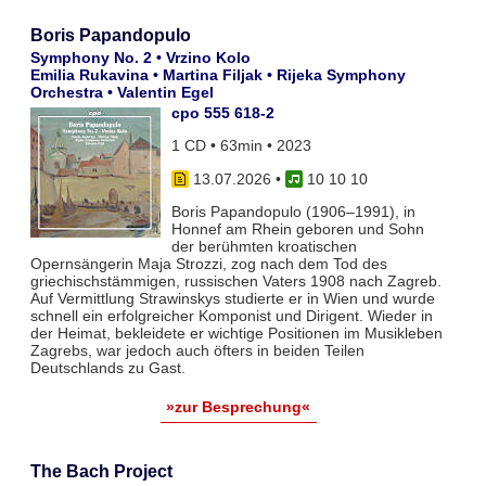
Boris Papandopulo
Symphony No. 2 • Vrzino Kolo
Emilia Rukavina • Martina Filjak • Rijeka Symphony
Orchestra • Valentin Egel
cpo 555 618-2
1 CD • 63min • 2023
13.07.2026
•
10 10 10
Boris Papandopulo (1906–1991), in
Honnef am Rhein geboren und Sohn
der berühmten kroatischen
Opernsängerin Maja Strozzi, zog nach dem Tod des
griechischstämmigen, russischen Vaters 1908 nach Zagreb.
Auf Vermittlung Strawinskys studierte er in Wien und wurde
schnell ein erfolgreicher Komponist und Dirigent. Wieder in
der Heimat, bekleidete er wichtige Positionen im Musikleben
Zagrebs, war jedoch auch öfters in beiden Teilen
Deutschlands zu Gast.
»zur Besprechung«
The Bach Project