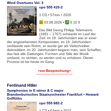
Wind Overtures Vol. 3
cpo 555 410-2
1 CD • 57min • 2020
03.08.2026
•
9 10 9
Das Bild Georg Philipp Telemanns
(1681 – 1767) schwankt im Lauf der
Zeit: im 18. Jahrhundert war er einer
der angesehensten Komponisten, im 19. Jahrhundert
verblasste sein Ruhm, er wurde gar als Vielschreiber
diskreditiert, im 20. Jahrhundert begann man, sein Schaffen,
das fast alle Gattungen, Formen und Stile der Musik
umfasst, zu sichten, zu werten und zu schätzen. Dieser
Prozess ist bis heute im Gang.
»zur Besprechung«
Ferdinand Hiller
Symphonies in E minor & C major
Brandenburisches Staatsorchester Frankfurt • Howard
Grifftiths
cpo 555 682-2
1 CD • 64min • 2024