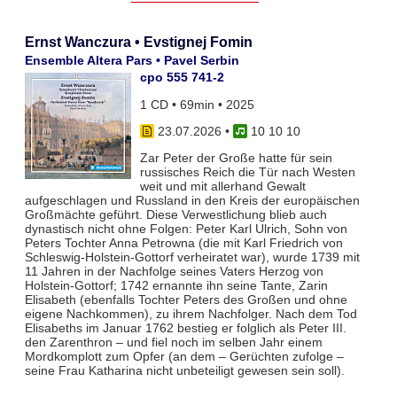
Ernst Wanczura • Evstignej Fomin
Ensemble Altera Pars • Pavel Serbin
cpo 555 741-2
1 CD • 69min • 2025
23.07.2026
•
10 10 10
Zar Peter der Große hatte für sein
russisches Reich die Tür nach Westen
weit und mit allerhand Gewalt
aufgeschlagen und Russland in den Kreis der europäischen
Großmächte geführt. Diese Verwestlichung blieb auch
dynastisch nicht ohne Folgen: Peter Karl Ulrich, Sohn von
Peters Tochter Anna Petrowna (die mit Karl Friedrich von
Schleswig-Holstein-Gottorf verheiratet war), wurde 1739 mit
11 Jahren in der Nachfolge seines Vaters Herzog von
Holstein-Gottorf; 1742 ernannte ihn seine Tante, Zarin
Elisabeth (ebenfalls Tochter Peters des Großen und ohne
eigene Nachkommen), zu ihrem Nachfolger. Nach dem Tod
Elisabeths im Januar 1762 bestieg er folglich als Peter III.
den Zarenthron – und fiel noch im selben Jahr einem
Mordkomplott zum Opfer (an dem – Gerüchten zufolge –
seine Frau Katharina nicht unbeteiligt gewesen sein soll).