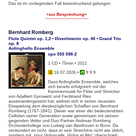
Das ist im vorliegenden Fall beeindruckend gelungen.
»zur Besprechung«
Bernhard Romberg
Flute Quintet op. 1,2 • Divertimento op. 40 • Grand Trio
op. 8
Ardinghello Ensemble
cpo 555 598-2
1 CD • 75min • 2021
16.07.2026
•
9 9 9
Dass Ardinghello Ensemble, welches
sich bereits erfolgreich mit der
Kammermusik für Flöte und Streicher
von Adalbert Gyrowetz und Ferdinand Ries
auseinandergesetzt hat, widmet sich in seiner neuesten
Einspielung dem diesbezüglichen Schaffen von Bernhard
Romberg (1767-1841). Dieser war einer der bedeutendsten
Cellisten seiner Generation sowie gemeinsam mit seinem
geigenden Vetter und Duo-Partner Andreas Romberg
Orchesterkollege von Ludwig van Beethoven in Bonn. Da
verwundert es nicht, dass er sein Streichtrio nicht wie üblich,
sondern mit „pour Violoncelle, Violon et Alto“ überschrieb.