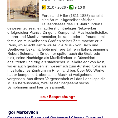
31.07.2026
•
9 10 9
Ferdinand Hiller (1811-1885) scheint
eine Art musikgesellschaftlicher
Tausendsassa des 19. Jahrhunderts
gewesen zu sein, ein äußerst umtriebiger Netzwerker:
erfolgreicher Pianist, Dirigent, Komponist, Musikschriftsteller,
Lehrer und Musikveranstalter, bekannt oder befreundet mit
fast allen musikalischen Größen seiner Zeit, machte er in
Paris, wo er acht Jahre weilte, die Musik von Bach und
Beethoven bekannt, lebte mehrere Jahre in Italien, animierte
Robert Schumann, für den er später auch die Grabrede
hielt, seine Nachfolge als Musikdirektor in Düsseldorf
anzutreten und trug als städtischer Musikdirektor von Köln,
wo er auch gestorben ist, wesentlich zum Aufstieg Kölns als
musikalisches Zentrum im Rheinland bei. Über 500 Werke
hat er komponiert, aber seine Musik ist weitgehend
vergessen. Aus dieser Vergessenheit will das Label cpo die
Musik herausholen, zwei seiner insgesamt sechs
Symphonien sind hier versammelt.
»zur Besprechung«
Igor Markevitch
Concerto for Piano and Orchestra | Cinema Overture |