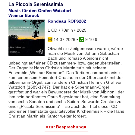
La Piccola Serenissimia
Musik für den Grafen Watzdorf
Weimar Barock
Rondeau ROP6282
1 CD • 70min • 2025
14.07.2026
•
9 10 9
Obwohl sie Zeitgenossen waren, würde
man die Musik von Johann Sebastian
Bach und Tomaso Albinoni nicht
unbedingt auf einer CD zusammen- bzw. gegenüberstellen.
Der Organist Hans Christian Martin tut’s mit seinem
Ensemble „Weimar Baroque“. Das Tertium comparationis ist
zum einen sein Heimatort Crostau in der Oberlausitz mit der
Silbermann-Orgel, zum anderen Christian Heinrich Graf von
Watzdorf (1689-1747): Der hat die Silbermann-Orgel
gestiftet und war ein Bewunderer der Musik von Albinoni, der
ihm sein berühmtes Opus 8 gewidmet hat, eine Sammlung
von sechs Sonaten und sechs Suiten. So wurde Crostau zu
einer „Piccola Serenissima“ – so auch der Titel dieser CD –
und einer Heimstätte qualitätsvoller Kirchenmusik – die Hans
Christian Martin als Kantor weiter fördert.
»zur Besprechung«