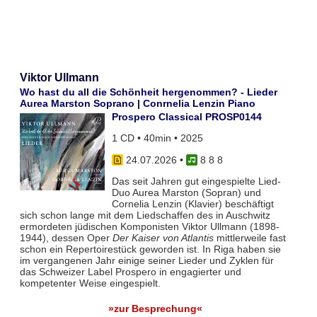
Viktor Ullmann
Wo hast du all die Schönheit hergenommen? - Lieder
Aurea Marston Soprano | Conrnelia Lenzin Piano
Prospero Classical PROSP0144
1 CD • 40min • 2025
24.07.2026
•
8 8 8
Das seit Jahren gut eingespielte Lied-
Duo Aurea Marston (Sopran) und
Cornelia Lenzin (Klavier) beschäftigt
sich schon lange mit dem Liedschaffen des in Auschwitz
ermordeten jüdischen Komponisten Viktor Ullmann (1898-
1944), dessen Oper
Der Kaiser von Atlantis
mittlerweile fast
schon ein Repertoirestück geworden ist. In Riga haben sie
im vergangenen Jahr einige seiner Lieder und Zyklen für
das Schweizer Label Prospero in engagierter und
kompetenter Weise eingespielt.
»zur Besprechung«