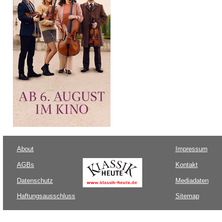
About
Impressum
AGBs
Kontakt
Datenschutz
Mediadaten
Haftungsausschluss
Sitemap