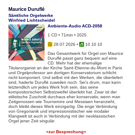
Maurice Duruflé
Sämtliche Orgelwerke
Winfried Lichtscheidel
Ambiente-Audio ACD-2058
1 CD • 71min • 2025
28.07.2026
•
10 10 10
Das Gesamtwerk für Orgel von Maurice
Duruflé passt ganz bequem auf eine
CD. Mehr hat der ehemalige
Titularorganist an der Kirche Saint-Etienne-du-Mont in Paris
und Orgelprofessor am dortigen Konservatorium schlicht
nicht komponiert. Und selbst mit den Werken, die überliefert
sind, haderte Duruflé zuweilen noch. Sei’s drum, man kann
letztendlich um jedes Werk froh sein, das seine
kompositorischen Selbstzweifel überlebt hat. Zwar ist der
stilistische Zuschnitt durchaus eher konservativ, wenn man
Zeitgenossen wie Tournemire und Messiaen heranzieht,
doch bleibt dieses Werk einzigartig. Die enge Verbindung
von Gregorianik und impressionistischer wie modaler
Klangwelt ist auch in Verbindung mit der neoklassischen
Orgel jener Zeit singulär.
»zur Besprechung«