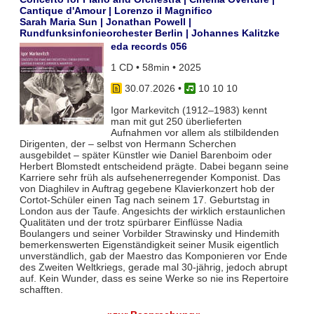
Cantique d'Amour | Lorenzo il Magnifico
Sarah Maria Sun | Jonathan Powell |
Rundfunksinfonieorchester Berlin | Johannes Kalitzke
eda records 056
1 CD • 58min • 2025
30.07.2026
•
10 10 10
Igor Markevitch (1912–1983) kennt
man mit gut 250 überlieferten
Aufnahmen vor allem als stilbildenden
Dirigenten, der – selbst von Hermann Scherchen
ausgebildet – später Künstler wie Daniel Barenboim oder
Herbert Blomstedt entscheidend prägte. Dabei begann seine
Karriere sehr früh als aufsehenerregender Komponist. Das
von Diaghilev in Auftrag gegebene Klavierkonzert hob der
Cortot-Schüler einen Tag nach seinem 17. Geburtstag in
London aus der Taufe. Angesichts der wirklich erstaunlichen
Qualitäten und der trotz spürbarer Einflüsse Nadia
Boulangers und seiner Vorbilder Strawinsky und Hindemith
bemerkenswerten Eigenständigkeit seiner Musik eigentlich
unverständlich, gab der Maestro das Komponieren vor Ende
des Zweiten Weltkriegs, gerade mal 30-jährig, jedoch abrupt
auf. Kein Wunder, dass es seine Werke so nie ins Repertoire
schafften.