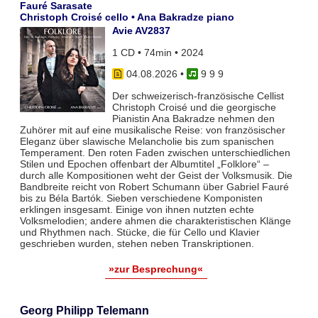
Fauré Sarasate
Christoph Croisé cello • Ana Bakradze piano
Avie AV2837
1 CD • 74min • 2024
04.08.2026
•
9 9 9
Der schweizerisch-französische Cellist
Christoph Croisé und die georgische
Pianistin Ana Bakradze nehmen den
Zuhörer mit auf eine musikalische Reise: von französischer
Eleganz über slawische Melancholie bis zum spanischen
Temperament. Den roten Faden zwischen unterschiedlichen
Stilen und Epochen offenbart der Albumtitel „Folklore“ –
durch alle Kompositionen weht der Geist der Volksmusik. Die
Bandbreite reicht von Robert Schumann über Gabriel Fauré
bis zu Béla Bartók. Sieben verschiedene Komponisten
erklingen insgesamt. Einige von ihnen nutzten echte
Volksmelodien; andere ahmen die charakteristischen Klänge
und Rhythmen nach. Stücke, die für Cello und Klavier
geschrieben wurden, stehen neben Transkriptionen.
»zur Besprechung«
Georg Philipp Telemann