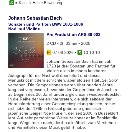
= Klassik Heute Bewertung
Johann Sebastian Bach
Sonaten und Partiten BWV 1001-1006
Noé Inui Violine
Ars Produktion ARS 89 003
2 CD • 2h 33min • 2025
07.08.2026
•
10 10 10
Johann Sebastian Bach hat im Jahr
1720 je drei Sonaten und Partiten für
Violine allein in einem kostbaren
Autograph für die Nachwelt überliefert und dieses
Manuskript mit dem schlichten, aber stolzen Titel „Sei Solo“
versehen. Die Kompositionen waren über hundert Jahre
lang fast vergessen, bevor sie der Geiger Joseph Joachim
zu Beginn des 20. Jahrhunderts gleichsam wiederentdeckte.
In die Reihe der vielen Interpreten, die sich seitdem der
Herausforderung einer Gesamteinspielung stellten, reihte
sich jetzt der 1985 in Brüssel geborene griechisch-
japanische Geiger Noé Inui ein, der seit 2006 in Düsseldorf
lebt. Auf sehr persönliche Weise zeichnet er im Booklet die
lange Wegstrecke nach, die ihn allmählich zum Verstehen
und Vermitteln dieser Musik geführt habe.