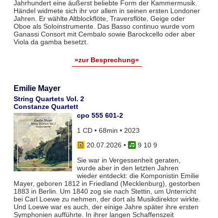
Jahrhundert eine äußerst beliebte Form der Kammermusik.
Händel widmete sich ihr vor allem in seinen ersten Londoner
Jahren. Er wählte Altblockflöte, Traversflöte, Geige oder
Oboe als Soloinstrumente. Das Basso continuo wurde vom
Ganassi Consort mit Cembalo sowie Barockcello oder aber
Viola da gamba besetzt.
»zur Besprechung«
Emilie Mayer
String Quartets Vol. 2
Constanze Quartett
cpo 555 601-2
1 CD • 68min • 2023
20.07.2026
•
9 10 9
Sie war in Vergessenheit geraten,
wurde aber in den letzten Jahren
wieder entdeckt: die Komponistin Emilie
Mayer, geboren 1812 in Friedland (Mecklenburg), gestorben
1883 in Berlin. Um 1840 zog sie nach Stettin, um Unterricht
bei Carl Loewe zu nehmen, der dort als Musikdirektor wirkte.
Und Loewe war es auch, der einige Jahre später ihre ersten
Symphonien aufführte. In ihrer langen Schaffenszeit