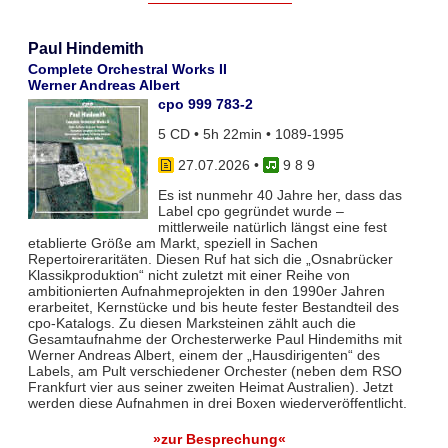
Paul Hindemith
Complete Orchestral Works II
Werner Andreas Albert
cpo 999 783-2
5 CD • 5h 22min • 1089-1995
27.07.2026
•
9 8 9
Es ist nunmehr 40 Jahre her, dass das
Label cpo gegründet wurde –
mittlerweile natürlich längst eine fest
etablierte Größe am Markt, speziell in Sachen
Repertoireraritäten. Diesen Ruf hat sich die „Osnabrücker
Klassikproduktion“ nicht zuletzt mit einer Reihe von
ambitionierten Aufnahmeprojekten in den 1990er Jahren
erarbeitet, Kernstücke und bis heute fester Bestandteil des
cpo-Katalogs. Zu diesen Marksteinen zählt auch die
Gesamtaufnahme der Orchesterwerke Paul Hindemiths mit
Werner Andreas Albert, einem der „Hausdirigenten“ des
Labels, am Pult verschiedener Orchester (neben dem RSO
Frankfurt vier aus seiner zweiten Heimat Australien). Jetzt
werden diese Aufnahmen in drei Boxen wiederveröffentlicht.
»zur Besprechung«