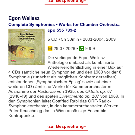
»zur Besprechung«
Egon Wellesz
Complete Symphonies • Works for Chamber Orchestra
cpo 555 739-2
5 CD • 5h 30min • 2001-2004, 2009
29.07.2026
•
9 9 9
Die vorliegende Egon-Wellesz-
Anthologie umfasst als kombinierte
Wiederveröffentlichung in einer Box auf
4 CDs sämtliche neun Symphonien und den 1969 vor der 8.
Symphonie (zunächst als möglichen Kopfsatz derselben)
entstandenen ‚Symphonischen Epilog‘ sowie auf einer
weiteren CD sämtliche Werke für Kammerorchester mit
Ausnahme der
Pastorale
von 1935, des
Oktetts op. 67
(1948-49) und des späten
Divertimento op. 107
von 1969. In
den Symphonien leitet Gottfried Rabl das ORF-Radio-
Symphonieorchester, in den kammerorchestralen Werken
Peter Keuschnigg das in Wien ansässige Ensemble
Kontrapunkte.
»zur Besprechung«