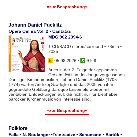
»zur Besprechung«
Johann Daniel Pucklitz
Opera Omnia Vol. 2 • Cantatas
MDG 902 2394-6
1 CD/SACD stereo/surround • 73min •
2025
05.08.2026
•
9 9 9
Auch in der 2. Folge der geplamten
Gesamt-Edition des lange vergessenen
Danziger Kirchenmusikers Johann Daniel Pucklitz (1705-
1774) warten Andrzej Szadejko und das 2008 von ihm
gegründete Goldberg Baroque Ensemble wieder mit
veritablen Entdeckungen auf, die nicht nur für Liebhaber
barocker Kirchenmusik von Interesse sind.
»zur Besprechung«
Folklore
Falla • N. Boulanger •Tsintsadze • Schumann • Bartók •