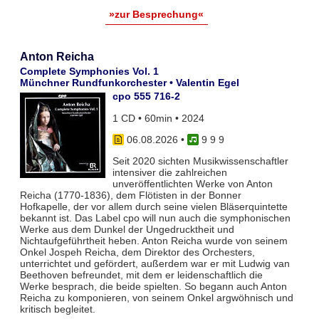
»zur Besprechung«
Anton Reicha
Complete Symphonies Vol. 1
Münchner Rundfunkorchester • Valentin Egel
cpo 555 716-2
1 CD • 60min • 2024
06.08.2026
•
9 9 9
Seit 2020 sichten Musikwissenschaftler
intensiver die zahlreichen
unveröffentlichten Werke von Anton
Reicha (1770-1836), dem Flötisten in der Bonner
Hofkapelle, der vor allem durch seine vielen Bläserquintette
bekannt ist. Das Label cpo will nun auch die symphonischen
Werke aus dem Dunkel der Ungedrucktheit und
Nichtaufgeführtheit heben. Anton Reicha wurde von seinem
Onkel Jospeh Reicha, dem Direktor des Orchesters,
unterrichtet und gefördert, außerdem war er mit Ludwig van
Beethoven befreundet, mit dem er leidenschaftlich die
Werke besprach, die beide spielten. So begann auch Anton
Reicha zu komponieren, von seinem Onkel argwöhnisch und
kritisch begleitet.