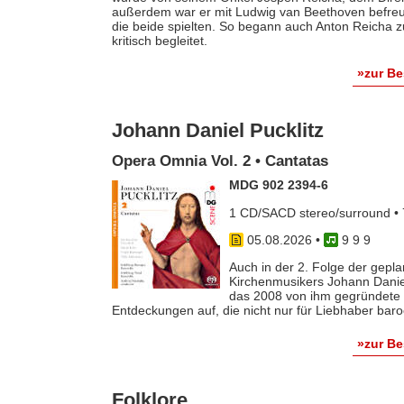
außerdem war er mit Ludwig van Beethoven befreun
die beide spielten. So begann auch Anton Reicha
kritisch begleitet.
»zur B
Johann Daniel Pucklitz
Opera Omnia Vol. 2 • Cantatas
MDG 902 2394-6
1 CD/SACD stereo/surround • 
05.08.2026
•
9 9 9
Auch in der 2. Folge der gep
Kirchenmusikers Johann Danie
das 2008 von ihm gegründete 
Entdeckungen auf, die nicht nur für Liebhaber baro
»zur B
Folklore