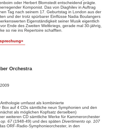
renboim oder Herbert Blomstedt entscheidend prägte.
nerregender Komponist. Das von Diaghilev in Auftrag
inen Tag nach seinem 17. Geburtstag in London aus der
äten und der trotz spürbarer Einflüsse Nadia Boulangers
erkenswerten Eigenständigkeit seiner Musik eigentlich
vor Ende des Zweiten Weltkriegs, gerade mal 30-jährig,
e so nie ins Repertoire schafften.
esprechung«
ber Orchestra
 2009
Anthologie umfasst als kombinierte
ner Box auf 4 CDs sämtliche neun Symphonien und den
nächst als möglichen Kopfsatz derselben)
iner weiteren CD sämtliche Werke für Kammerorchester
 op. 67
(1948-49) und des späten
Divertimento op. 107
l das ORF-Radio-Symphonieorchester, in den