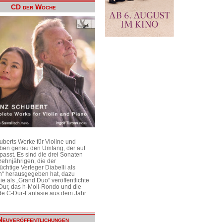
CD der Woche
uberts Werke für Violine und
aben genau den Umfang, der auf
passt. Es sind die drei Sonaten
ehnjährigen, die der
üchtige Verleger Diabelli als
n“ herausgegeben hat, dazu
e als „Grand Duo“ veröffentlichte
Dur, das h-Moll-Rondo und die
e C-Dur-Fantasie aus dem Jahr
Neuveröffentlichungen