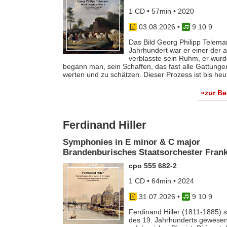
1 CD • 57min • 2020
03.08.2026
•
9 10 9
Das Bild Georg Philipp Telema
Jahrhundert war er einer der
verblasste sein Ruhm, er wurde
begann man, sein Schaffen, das fast alle Gattunge
werten und zu schätzen. Dieser Prozess ist bis he
»zur B
Ferdinand Hiller
Symphonies in E minor & C major
Brandenburisches Staatsorchester Frankf
cpo 555 682-2
1 CD • 64min • 2024
31.07.2026
•
9 10 9
Ferdinand Hiller (1811-1885) s
des 19. Jahrhunderts gewesen 