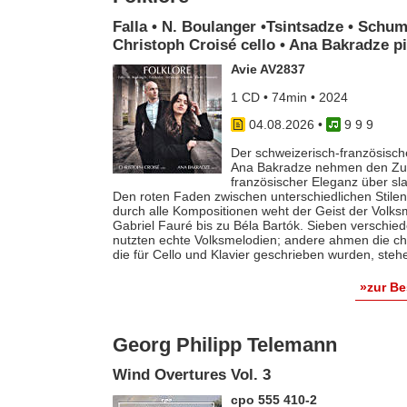
Falla • N. Boulanger •Tsintsadze • Schum
Christoph Croisé cello • Ana Bakradze p
Avie AV2837
1 CD • 74min • 2024
04.08.2026
•
9 9 9
Der schweizerisch-französische
Ana Bakradze nehmen den Zuhö
französischer Eleganz über s
Den roten Faden zwischen unterschiedlichen Stilen 
durch alle Kompositionen weht der Geist der Volk
Gabriel Fauré bis zu Béla Bartók. Sieben verschie
nutzten echte Volksmelodien; andere ahmen die ch
die für Cello und Klavier geschrieben wurden, steh
»zur B
Georg Philipp Telemann
Wind Overtures Vol. 3
cpo 555 410-2