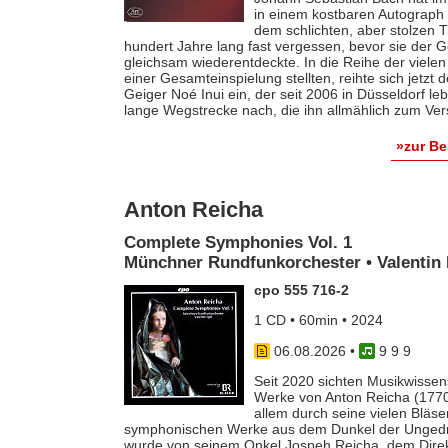
in einem kostbaren Autograph f
dem schlichten, aber stolzen T
hundert Jahre lang fast vergessen, bevor sie der
gleichsam wiederentdeckte. In die Reihe der vielen
einer Gesamteinspielung stellten, reihte sich jetzt
Geiger Noé Inui ein, der seit 2006 in Düsseldorf le
lange Wegstrecke nach, die ihn allmählich zum Ver
»zur B
Anton Reicha
Complete Symphonies Vol. 1
Münchner Rundfunkorchester • Valentin 
cpo 555 716-2
1 CD • 60min • 2024
06.08.2026
•
9 9 9
Seit 2020 sichten Musikwissens
Werke von Anton Reicha (1770-
allem durch seine vielen Bläse
symphonischen Werke aus dem Dunkel der Ungedruc
wurde von seinem Onkel Jospeh Reicha, dem Direkto