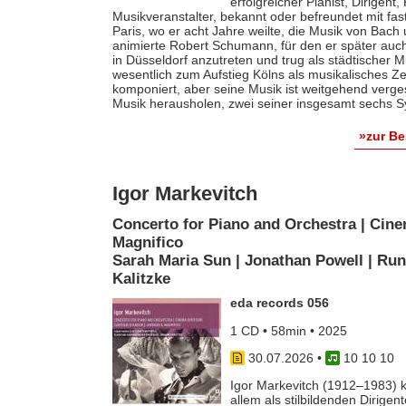
erfolgreicher Pianist, Dirigent
Musikveranstalter, bekannt oder befreundet mit fas
Paris, wo er acht Jahre weilte, die Musik von Bach
animierte Robert Schumann, für den er später auch 
in Düsseldorf anzutreten und trug als städtischer M
wesentlich zum Aufstieg Kölns als musikalisches Z
komponiert, aber seine Musik ist weitgehend verges
Musik herausholen, zwei seiner insgesamt sechs S
»zur B
Igor Markevitch
Concerto for Piano and Orchestra | Cine
Magnifico
Sarah Maria Sun | Jonathan Powell | Run
Kalitzke
eda records 056
1 CD • 58min • 2025
30.07.2026
•
10 10 10
Igor Markevitch (1912–1983) k
allem als stilbildenden Dirige