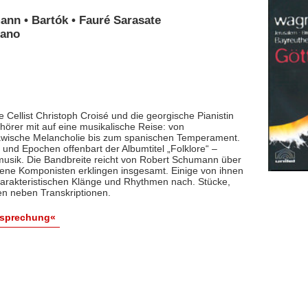
ann • Bartók • Fauré Sarasate
iano
 Cellist Christoph Croisé und die georgische Pianistin
rer mit auf eine musikalische Reise: von
lawische Melancholie bis zum spanischen Temperament.
und Epochen offenbart der Albumtitel „Folklore“ –
smusik. Die Bandbreite reicht von Robert Schumann über
dene Komponisten erklingen insgesamt. Einige von ihnen
arakteristischen Klänge und Rhythmen nach. Stücke,
en neben Transkriptionen.
esprechung«