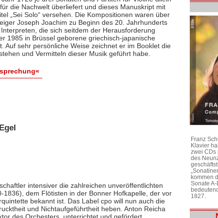
ür die Nachwelt überliefert und dieses Manuskript mit
itel „Sei Solo“ versehen. Die Kompositionen waren über
 Geiger Joseph Joachim zu Beginn des 20. Jahrhunderts
 Interpreten, die sich seitdem der Herausforderung
 der 1985 in Brüssel geborene griechisch-japanische
bt. Auf sehr persönliche Weise zeichnet er im Booklet die
stehen und Vermitteln dieser Musik geführt habe.
esprechung«
Egel
Franz Sch
Klavier h
zwei CDs 
des Neunz
geschäftst
„Sonatine
kommen di
Sonate A-
chaftler intensiver die zahlreichen unveröffentlichten
bedeutend
1836), dem Flötisten in der Bonner Hofkapelle, der vor
1827.
rquintette bekannt ist. Das Label cpo will nun auch die
ktheit und Nichtaufgeführtheit heben. Anton Reicha
r des Orchesters, unterrichtet und gefördert,