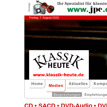
Anzeige
Freitag, 7. August 2026
Home
Aktuelles
Kompo
Medien
Besprechungen
Empfehlung
CD • SACD • DVD-Audio • DV