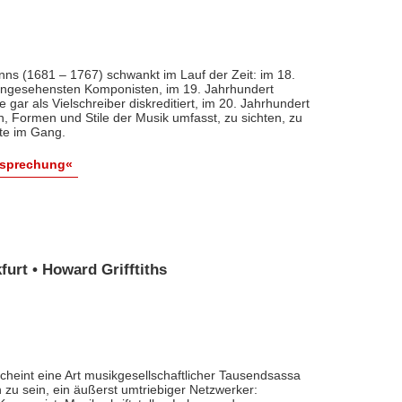
nns (1681 – 1767) schwankt im Lauf der Zeit: im 18.
 angesehensten Komponisten, im 19. Jahrhundert
 gar als Vielschreiber diskreditiert, im 20. Jahrhundert
n, Formen und Stile der Musik umfasst, zu sichten, zu
ute im Gang.
esprechung«
urt • Howard Grifftiths
cheint eine Art musikgesellschaftlicher Tausendsassa
zu sein, ein äußerst umtriebiger Netzwerker: