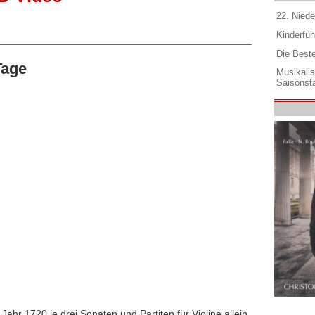
22. Niede
Kinderfüh
Die Best
Tage
Musikali
Saisonsta
ahr 1720 je drei Sonaten und Partiten für Violine allein