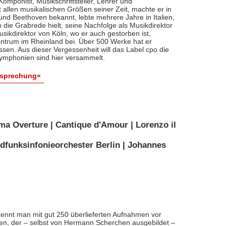
, Komponist, Musikschriftsteller, Lehrer und
t allen musikalischen Größen seiner Zeit, machte er in
 und Beethoven bekannt, lebte mehrere Jahre in Italien,
die Grabrede hielt, seine Nachfolge als Musikdirektor
usikdirektor von Köln, wo er auch gestorben ist,
entrum im Rheinland bei. Über 500 Werke hat er
sen. Aus dieser Vergessenheit will das Label cpo die
ymphonien sind hier versammelt.
esprechung«
ma Overture | Cantique d'Amour | Lorenzo il
dfunksinfonieorchester Berlin | Johannes
ennt man mit gut 250 überlieferten Aufnahmen vor
nten, der – selbst von Hermann Scherchen ausgebildet –