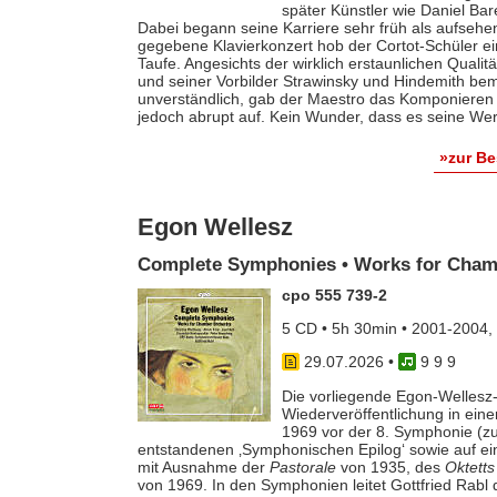
später Künstler wie Daniel Ba
Dabei begann seine Karriere sehr früh als aufsehe
gegebene Klavierkonzert hob der Cortot-Schüler e
Taufe. Angesichts der wirklich erstaunlichen Qualit
und seiner Vorbilder Strawinsky und Hindemith bem
unverständlich, gab der Maestro das Komponieren 
jedoch abrupt auf. Kein Wunder, dass es seine Werk
»zur B
Egon Wellesz
Complete Symphonies • Works for Cham
cpo 555 739-2
5 CD • 5h 30min • 2001-2004,
29.07.2026
•
9 9 9
Die vorliegende Egon-Wellesz-
Wiederveröffentlichung in ei
1969 vor der 8. Symphonie (zu
entstandenen ‚Symphonischen Epilog‘ sowie auf e
mit Ausnahme der
Pastorale
von 1935, des
Oktetts
von 1969. In den Symphonien leitet Gottfried Rab