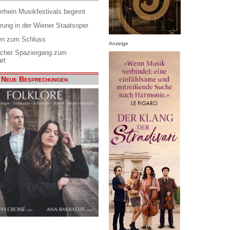
rrhein Musikfestivals beginnt
rung in der Wiener Staatsoper
en zum Schluss
Anzeige
scher Spaziergang zum
rt
Neue Besprechungen