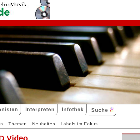
nisten
Interpreten
Infothek
Suche
en
Themen
Neuheiten
Labels im Fokus
D Video