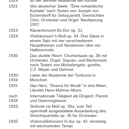
1929
an der Berliner Akademie der Künste.
1921
Von deutscher Seele
. "Eine romantische
Kantate" nach Texten von Joseph von
Eichendorff für Soloquartett, Gemischten
Chor, Orchester und Orgel. Neufassung
1937.
1923
Klavierkonzert Es-Dur op. 31
1924
Violinkonzert h-Moll op. 34. Drei Sätze in
einem Satz mit vier verschiedenen
Hauptthemen und Variationen über ein
Halbtonmotiv.
1930
Das dunkle Reich
. Chorfantasie op. 38 mit
Orchester, Orgel, Sopran- und Baritonsolo
nach Texten von Michelangelo, goethe,
C.F. Meyer und Dehmel.
1930-
Lieter der Akademie der Tonkunst in
1934
München.
1931
Das Herz
, "Drama für Musik" in drei Akten,
Libretto Hans Mahner-Mons.
nach
Internationale Tätigkeit als Dirigent, Pianist
1934
und Opernregisseur.
1933
Sinfonie cis Moll op. 36a; zum Teil
opernhaft ausgestaltete Ausarbeitung des
Streichquartetts op. 36 für Orchester.
1935
Violoncellokonzert G-dur op. 42, einsätzig
mit wechselnden Tempi.