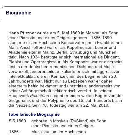
Biographie
Hans Pfitzner
wurde am 5. Mai 1869 in Moskau als Sohn
einer Pianistin und eines Geigers geboren. 1886-1890
studierte er am Hochschen Konservatorium in Frankfurt am
Main. Anschließend war er als Kapellmeister, Lehrer und
Akademieleiter in Mainz, Berlin, Straßburg und München
tätig. Nach 1934 betätigte er sich international als Dirigent,
Pianist und Opernregisseur. Als Komponist war er einerseits
fest in der deutschen romantischen Dichtung und Musik
verwurzelt, andererseits artikulierte er sich mit aggressiver
Intellektualität, die ein Kennzeichen des beginnenden 20.
Jahrhunderts war. Nicht nur zu Lebzeiten war er daher
einerseits heftig bekämpft und umstritten, andererseits von
seiner Anhängerschaft sektiererisch verehrt. In seinem
Hauptwerk
Palestrina
spannt er einen weiten Bogen von der
Gregorianik und der Polyphonie des 16. Jahrhunderts bis in
die Neuzeit. Sein 70. Todestag war am 22. Mai 2019.
Tabellarische Biographie
5.5.1869
geboren in Moskau (Rußland) als Sohn
einer Pianistin und eines Geigers.
1886-
Musikstudium im Hochschen