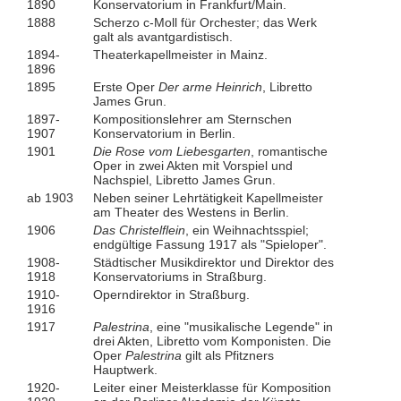
1890
Konservatorium in Frankfurt/Main.
1888
Scherzo c-Moll für Orchester; das Werk
galt als avantgardistisch.
1894-
Theaterkapellmeister in Mainz.
1896
1895
Erste Oper
Der arme Heinrich
, Libretto
James Grun.
1897-
Kompositionslehrer am Sternschen
1907
Konservatorium in Berlin.
1901
Die Rose vom Liebesgarten
, romantische
Oper in zwei Akten mit Vorspiel und
Nachspiel, Libretto James Grun.
ab 1903
Neben seiner Lehrtätigkeit Kapellmeister
am Theater des Westens in Berlin.
1906
Das Christelflein
, ein Weihnachtsspiel;
endgültige Fassung 1917 als "Spieloper".
1908-
Städtischer Musikdirektor und Direktor des
1918
Konservatoriums in Straßburg.
1910-
Operndirektor in Straßburg.
1916
1917
Palestrina
, eine "musikalische Legende" in
drei Akten, Libretto vom Komponisten. Die
Oper
Palestrina
gilt als Pfitzners
Hauptwerk.
1920-
Leiter einer Meisterklasse für Komposition