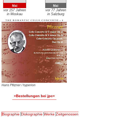
Mai
Mai
vor 157 Jahren
vor 77 Jahren
in Moskau
in Salzburg
Hans Pfitzner / hyperion
»Bestellungen bei jpc«
Biographie
Diskographie
Werke
Zeitgenossen