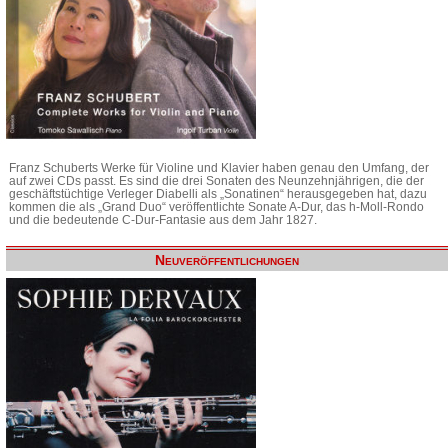
Franz Schuberts Werke für Violine und Klavier haben genau den Umfang, der
auf zwei CDs passt. Es sind die drei Sonaten des Neunzehnjährigen, die der
geschäftstüchtige Verleger Diabelli als „Sonatinen“ herausgegeben hat, dazu
kommen die als „Grand Duo“ veröffentlichte Sonate A-Dur, das h-Moll-Rondo
und die bedeutende C-Dur-Fantasie aus dem Jahr 1827.
Neuveröffentlichungen