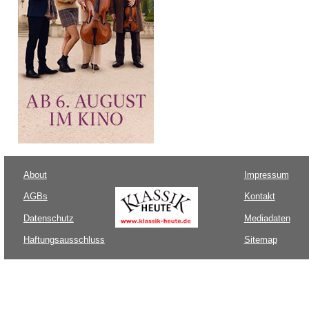
About
Impressum
AGBs
Kontakt
Datenschutz
Mediadaten
Haftungsausschluss
Sitemap