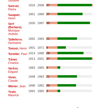
Gustave
1916
2008
37
Sancan
,
Pierre
1901
1989
27
Sauguet
,
Henri
1930
1997
35
Serf
(Barbara)
,
Monique
Andrée
1892
1983
21
Tailleferre
,
Germaine
1901
1971
9
Tomasi
, Henri
1914
1990
28
Tortelier
, Paul
1913
2001
37
Trénet
,
Charles
1883
1965
3
Varèse
,
Edgard
1948
1983
21
Vivier
,
Claude
1896
1982
20
Wiener
, Jean
1891
1965
3
Yvain
,
Maurice