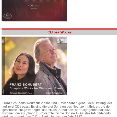
CD der Woche
Franz Schuberts Werke für Violine und Klavier haben genau den Umfang, der
auf zwei CDs passt. Es sind die drei Sonaten des Neunzehnjährigen, die der
geschäftstüchtige Verleger Diabelli als „Sonatinen“ herausgegeben hat, dazu
kommen die als „Grand Duo“ veröffentlichte Sonate A-Dur, das h-Moll-Rondo
und die bedeutende C-Dur-Fantasie aus dem Jahr 1827.