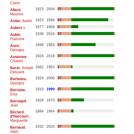
Claire
1923
2004
37
Allard
,
Maurice
1923
1994
32
Astier
, André
1877
1968
6
Aubert
, L
1938
2016
37
Aubin
,
Francine
1899
1983
21
Auric
,
Georges
1924
2018
37
Aznavour
,
Charles
1882
1963
1
Barat
, Joseph
Edouard
1924
2006
37
Barboteu
,
Georges
1910
1999
37
Barraine
,
Elsa
1928
1973
11
Barraqué
,
Jean
1884
1964
2
Béclard
d'Harcourt
,
Marguerite
1932
2020
37
Bernaud
,
Alain