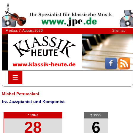
Anzeige
Freitag, 7. August 2026
Sitemap
≡
≡
Michel Petrucciani
frz. Jazzpianist und Komponist
* 1962
† 1999
28
6