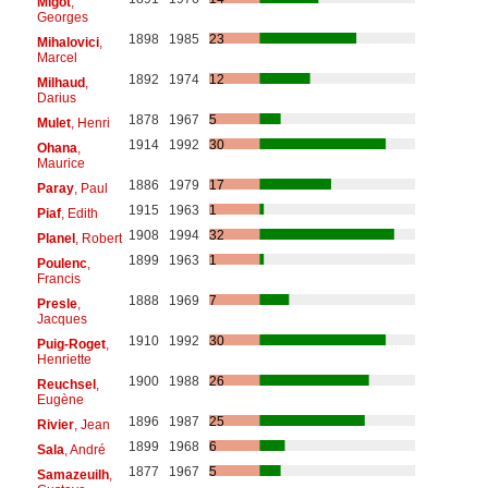
Migot
,
Georges
1898
1985
23
Mihalovici
,
Marcel
1892
1974
12
Milhaud
,
Darius
1878
1967
5
Mulet
, Henri
1914
1992
30
Ohana
,
Maurice
1886
1979
17
Paray
, Paul
1915
1963
1
Piaf
, Edith
1908
1994
32
Planel
, Robert
1899
1963
1
Poulenc
,
Francis
1888
1969
7
Presle
,
Jacques
1910
1992
30
Puig-Roget
,
Henriette
1900
1988
26
Reuchsel
,
Eugène
1896
1987
25
Rivier
, Jean
1899
1968
6
Sala
, André
1877
1967
5
Samazeuilh
,