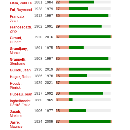
1881
1984
22
Flem
, Paul Le
1928
1979
17
Fol
, Raymond
1912
1997
35
Françaix
,
Jean
1902
1991
29
Francescatti
,
Zino
1920
2016
37
Giraud
,
Hubert
1891
1975
13
Grandjany
,
Marcel
1908
1997
35
Grappelli
,
Stéphane
1930
2019
37
Guillou
, Jean
1886
1978
16
Heger
, Robert
1929
2021
37
Houdy
,
Pierick
1917
1992
30
Hubeau
, Jean
1880
1965
3
Inghelbrecht
,
Désiré-Emile
1906
1977
15
Jacob
,
Maxime
1924
2009
37
Jarre
,
Maurice