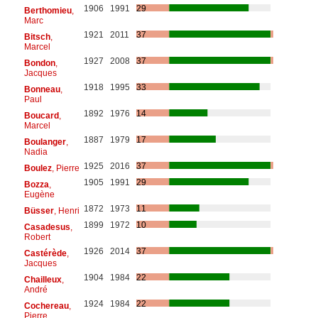
1906
1991
29
Berthomieu
,
Marc
1921
2011
37
Bitsch
,
Marcel
1927
2008
37
Bondon
,
Jacques
1918
1995
33
Bonneau
,
Paul
1892
1976
14
Boucard
,
Marcel
1887
1979
17
Boulanger
,
Nadia
1925
2016
37
Boulez
, Pierre
1905
1991
29
Bozza
,
Eugène
1872
1973
11
Büsser
, Henri
1899
1972
10
Casadesus
,
Robert
1926
2014
37
Castérède
,
Jacques
1904
1984
22
Chailleux
,
André
1924
1984
22
Cochereau
,
Pierre