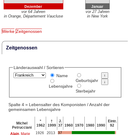
Dezember
Januar
vor 64 Jahren
vor 27 Jahren
in Orange, Département Vaucluse
in New York
Werke
Zeitgenossen
Zeitgenossen
Länderauswahl / Sortieren
Name
Geburtsjahr
Lebensjahre
Sterbejahr
Spalte 4 = Lebensalter des Komponisten / Anzahl der
gemeinsamen Lebensjahre
*
†
J.
Eintr.
Michel
1962
1999
37
1960
1970
1980
1990
92
Petrucciani
1926
2013
37
Alain
, Marie