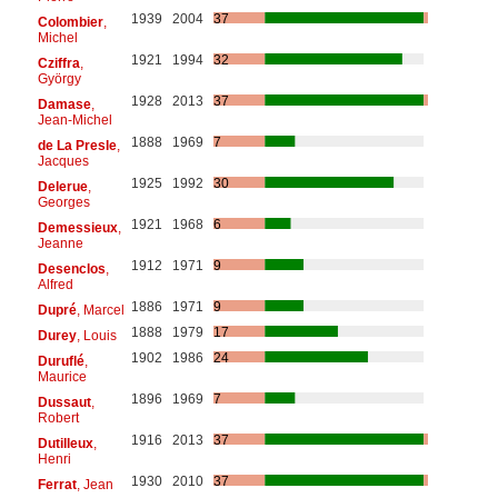
1939
2004
37
Colombier
,
Michel
1921
1994
32
Cziffra
,
György
1928
2013
37
Damase
,
Jean-Michel
1888
1969
7
de La Presle
,
Jacques
1925
1992
30
Delerue
,
Georges
1921
1968
6
Demessieux
,
Jeanne
1912
1971
9
Desenclos
,
Alfred
1886
1971
9
Dupré
, Marcel
1888
1979
17
Durey
, Louis
1902
1986
24
Duruflé
,
Maurice
1896
1969
7
Dussaut
,
Robert
1916
2013
37
Dutilleux
,
Henri
1930
2010
37
Ferrat
, Jean