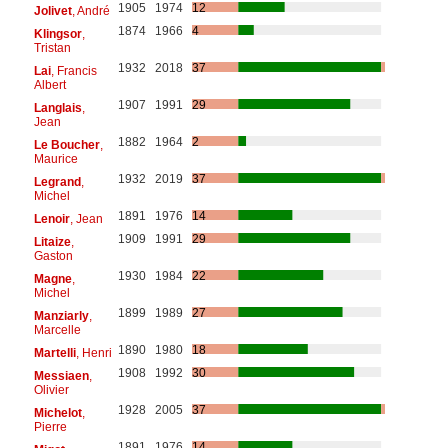
1905
1974
12
Jolivet
, André
1874
1966
4
Klingsor
,
Tristan
1932
2018
37
Lai
, Francis
Albert
1907
1991
29
Langlais
,
Jean
1882
1964
2
Le Boucher
,
Maurice
1932
2019
37
Legrand
,
Michel
1891
1976
14
Lenoir
, Jean
1909
1991
29
Litaize
,
Gaston
1930
1984
22
Magne
,
Michel
1899
1989
27
Manziarly
,
Marcelle
1890
1980
18
Martelli
, Henri
1908
1992
30
Messiaen
,
Olivier
1928
2005
37
Michelot
,
Pierre
1891
1976
14