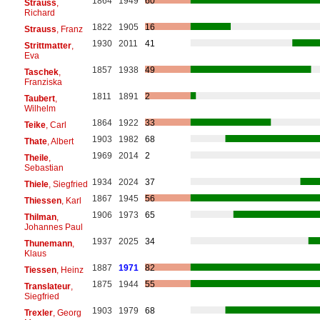
1864
1949
60
Strauss
,
Richard
1822
1905
16
Strauss
, Franz
1930
2011
41
Strittmatter
,
Eva
1857
1938
49
Taschek
,
Franziska
1811
1891
2
Taubert
,
Wilhelm
1864
1922
33
Teike
, Carl
1903
1982
68
Thate
, Albert
1969
2014
2
Theile
,
Sebastian
1934
2024
37
Thiele
, Siegfried
1867
1945
56
Thiessen
, Karl
1906
1973
65
Thilman
,
Johannes Paul
1937
2025
34
Thunemann
,
Klaus
1887
1971
82
Tiessen
, Heinz
1875
1944
55
Translateur
,
Siegfried
1903
1979
68
Trexler
, Georg