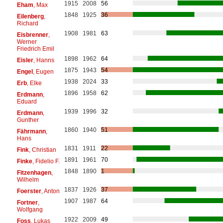
1915
2008
56
Eham
, Max
1848
1925
36
Eilenberg
,
Richard
1908
1981
63
Eisbrenner
,
Werner
Friedrich Emil
1898
1962
64
Eisler
, Hanns
1875
1943
54
Engel
, Eugen
1938
2024
33
Erb
, Elke
1896
1958
62
Erdmann
,
Eduard
1939
1996
32
Erdmann
,
Gunther
1860
1940
51
Fährmann
,
Hans
1831
1911
22
Fink
, Christian
1891
1961
70
Finke
, Fidelio F.
1848
1890
1
Fitzenhagen
,
Wilhelm
1837
1926
37
Foerster
, Anton
1907
1987
64
Fortner
,
Wolfgang
1922
2009
49
Foss
, Lukas