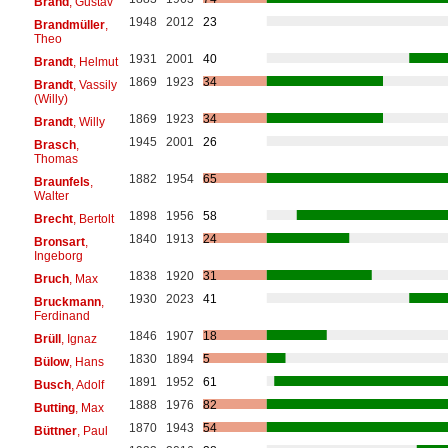
Brand
, Gustav
1948
2012
23
Brandmüller
,
Theo
1931
2001
40
Brandt
, Helmut
1869
1923
34
Brandt
, Vassily
(Willy)
1869
1923
34
Brandt
, Willy
1945
2001
26
Brasch
,
Thomas
1882
1954
65
Braunfels
,
Walter
1898
1956
58
Brecht
, Bertolt
1840
1913
24
Bronsart
,
Ingeborg
1838
1920
31
Bruch
, Max
1930
2023
41
Bruckmann
,
Ferdinand
1846
1907
18
Brüll
, Ignaz
1830
1894
5
Bülow
, Hans
1891
1952
61
Busch
, Adolf
1888
1976
82
Butting
, Max
1870
1943
54
Büttner
, Paul