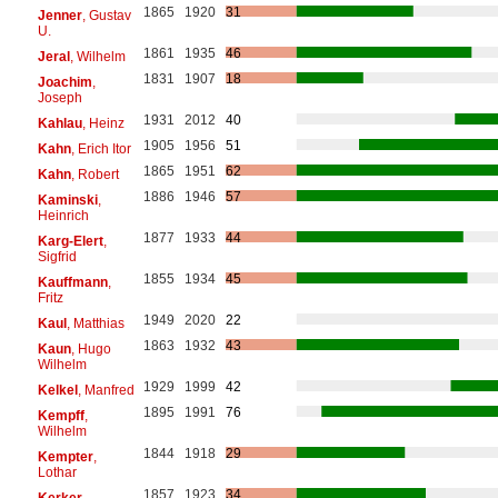
1865
1920
31
Jenner
, Gustav
U.
1861
1935
46
Jeral
, Wilhelm
1831
1907
18
Joachim
,
Joseph
1931
2012
40
Kahlau
, Heinz
1905
1956
51
Kahn
, Erich Itor
1865
1951
62
Kahn
, Robert
1886
1946
57
Kaminski
,
Heinrich
1877
1933
44
Karg-Elert
,
Sigfrid
1855
1934
45
Kauffmann
,
Fritz
1949
2020
22
Kaul
, Matthias
1863
1932
43
Kaun
, Hugo
Wilhelm
1929
1999
42
Kelkel
, Manfred
1895
1991
76
Kempff
,
Wilhelm
1844
1918
29
Kempter
,
Lothar
1857
1923
34
Kerker
,