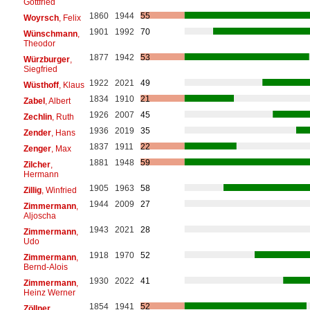
Gottfried
1860
1944
55
Woyrsch
, Felix
1901
1992
70
Wünschmann
,
Theodor
1877
1942
53
Würzburger
,
Siegfried
1922
2021
49
Wüsthoff
, Klaus
1834
1910
21
Zabel
, Albert
1926
2007
45
Zechlin
, Ruth
1936
2019
35
Zender
, Hans
1837
1911
22
Zenger
, Max
1881
1948
59
Zilcher
,
Hermann
1905
1963
58
Zillig
, Winfried
1944
2009
27
Zimmermann
,
Aljoscha
1943
2021
28
Zimmermann
,
Udo
1918
1970
52
Zimmermann
,
Bernd-Alois
1930
2022
41
Zimmermann
,
Heinz Werner
1854
1941
52
Zöllner
,