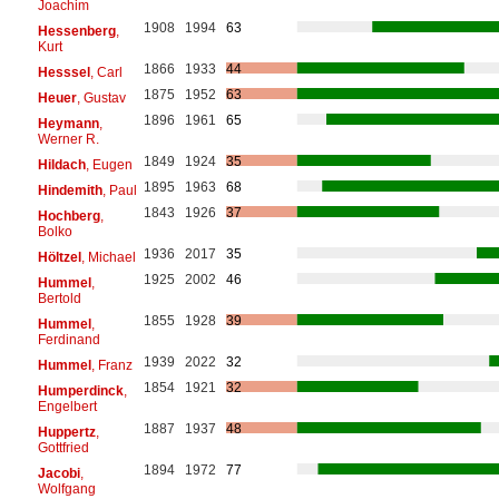
Joachim
1908
1994
63
Hessenberg
,
Kurt
1866
1933
44
Hesssel
, Carl
1875
1952
63
Heuer
, Gustav
1896
1961
65
Heymann
,
Werner R.
1849
1924
35
Hildach
, Eugen
1895
1963
68
Hindemith
, Paul
1843
1926
37
Hochberg
,
Bolko
1936
2017
35
Höltzel
, Michael
1925
2002
46
Hummel
,
Bertold
1855
1928
39
Hummel
,
Ferdinand
1939
2022
32
Hummel
, Franz
1854
1921
32
Humperdinck
,
Engelbert
1887
1937
48
Huppertz
,
Gottfried
1894
1972
77
Jacobi
,
Wolfgang