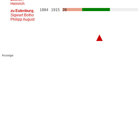
Heinrich
1884
1915
26
zu Eulenburg
,
Sigwart Botho
Philipp August
▲
Anzeige