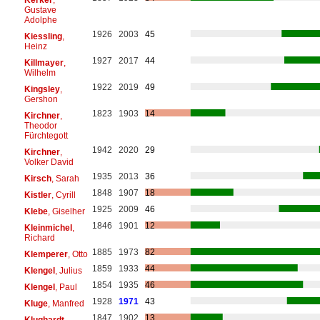
Gustave
Adolphe
1926
2003
45
Kiessling
,
Heinz
1927
2017
44
Killmayer
,
Wilhelm
1922
2019
49
Kingsley
,
Gershon
1823
1903
14
Kirchner
,
Theodor
Fürchtegott
1942
2020
29
Kirchner
,
Volker David
1935
2013
36
Kirsch
, Sarah
1848
1907
18
Kistler
, Cyrill
1925
2009
46
Klebe
, Giselher
1846
1901
12
Kleinmichel
,
Richard
1885
1973
82
Klemperer
, Otto
1859
1933
44
Klengel
, Julius
1854
1935
46
Klengel
, Paul
1928
1971
43
Kluge
, Manfred
1847
1902
13
Klughardt
,