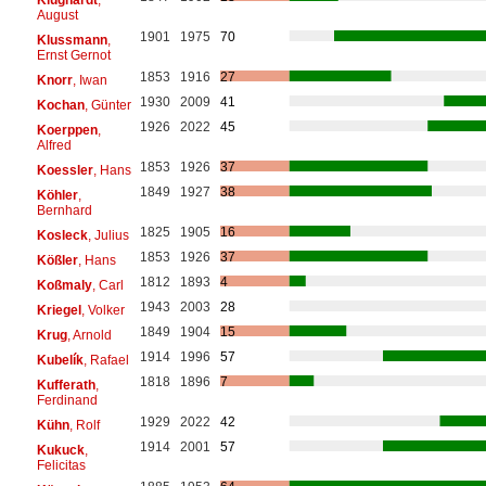
August
1901
1975
70
Klussmann
,
Ernst Gernot
1853
1916
27
Knorr
, Iwan
1930
2009
41
Kochan
, Günter
1926
2022
45
Koerppen
,
Alfred
1853
1926
37
Koessler
, Hans
1849
1927
38
Köhler
,
Bernhard
1825
1905
16
Kosleck
, Julius
1853
1926
37
Kößler
, Hans
1812
1893
4
Koßmaly
, Carl
1943
2003
28
Kriegel
, Volker
1849
1904
15
Krug
, Arnold
1914
1996
57
Kubelík
, Rafael
1818
1896
7
Kufferath
,
Ferdinand
1929
2022
42
Kühn
, Rolf
1914
2001
57
Kukuck
,
Felicitas