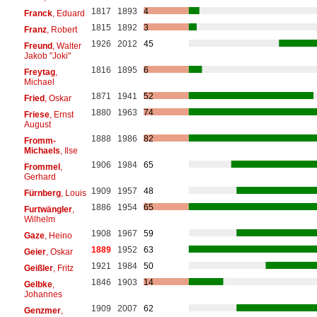
1817
1893
4
Franck
, Eduard
1815
1892
3
Franz
, Robert
1926
2012
45
Freund
, Walter
Jakob "Joki"
1816
1895
6
Freytag
,
Michael
1871
1941
52
Fried
, Oskar
1880
1963
74
Friese
, Ernst
August
1888
1986
82
Fromm-
Michaels
, Ilse
1906
1984
65
Frommel
,
Gerhard
1909
1957
48
Fürnberg
, Louis
1886
1954
65
Furtwängler
,
Wilhelm
1908
1967
59
Gaze
, Heino
1889
1952
63
Geier
, Oskar
1921
1984
50
Geißler
, Fritz
1846
1903
14
Gelbke
,
Johannes
1909
2007
62
Genzmer
,