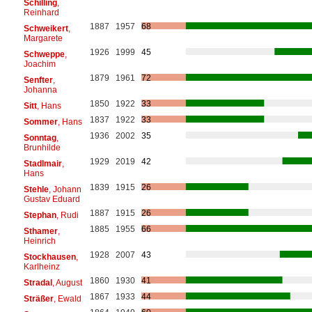
Schilling
,
Reinhard
1887
1957
68
Schweikert
,
Margarete
1926
1999
45
Schweppe
,
Joachim
1879
1961
72
Senfter
,
Johanna
1850
1922
33
Sitt
, Hans
1837
1922
33
Sommer
, Hans
1936
2002
35
Sonntag
,
Brunhilde
1929
2019
42
Stadlmair
,
Hans
1839
1915
26
Stehle
, Johann
Gustav Eduard
1887
1915
26
Stephan
, Rudi
1885
1955
66
Sthamer
,
Heinrich
1928
2007
43
Stockhausen
,
Karlheinz
1860
1930
41
Stradal
, August
1867
1933
44
Sträßer
, Ewald