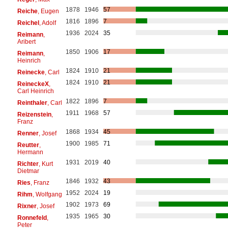
1878
1946
57
Reiche
, Eugen
1816
1896
7
Reichel
, Adolf
1936
2024
35
Reimann
,
Aribert
1850
1906
17
Reimann
,
Heinrich
1824
1910
21
Reinecke
, Carl
1824
1910
21
ReineckeX
,
Carl Heinrich
1822
1896
7
Reinthaler
, Carl
1911
1968
57
Reizenstein
,
Franz
1868
1934
45
Renner
, Josef
1900
1985
71
Reutter
,
Hermann
1931
2019
40
Richter
, Kurt
Dietmar
1846
1932
43
Ries
, Franz
1952
2024
19
Rihm
, Wolfgang
1902
1973
69
Rixner
, Josef
1935
1965
30
Ronnefeld
,
Peter