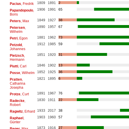
1809
1891
2
Pacius
, Fredrik
1906
1991
65
Papandopoulo
,
Boris
1849
1927
38
Peters
, Max
1890
1957
67
Petersen
,
Wilhelm
1881
1962
73
Petri
, Egon
1912
1985
59
Petzold
,
Johannes
1851
1920
31
Pietzsch
,
Hermann
1846
1902
13
Piutti
, Carl
1852
1925
36
Posse
, Wilhelm
1821
1895
6
Pratten
,
Catharina
Josepha
1891
1967
76
Protze
, Curt
1830
1911
22
Radecke
,
Robert
1933
2017
38
Ragwitz
, Erhard
1903
1960
57
Raphael
,
Günter
1873
1916
27
Reger
, Max