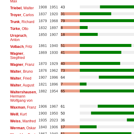
Max
1908
1951
43
Triebel
, Walter
1837
1920
31
Troyer
, Carlos
1879
1968
79
Trunk
, Richard
1832
1897
8
Türke
, Otto
1850
1907
18
Urspruch
,
Anton
1861
1940
51
Volbach
, Fritz
1869
1930
41
Wagner
,
Siegfried
1870
1929
40
Wagner
, Franz
1876
1962
73
Walter
, Bruno
1907
1996
64
Walter
, Fried
1821
1896
7
Walter
, August
1882
1954
65
Waltershausen
,
Hermann
Wolfgang von
1906
1967
61
Waxman
, Franz
1900
1950
50
Weill
, Kurt
1935
2023
36
Weiss
, Manfred
1840
1906
17
Werman
, Oskar
1867
1940
51