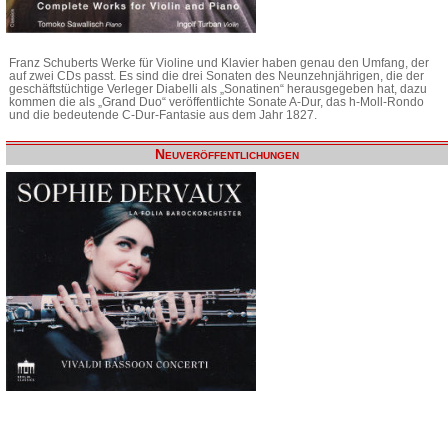
Franz Schuberts Werke für Violine und Klavier haben genau den Umfang, der
auf zwei CDs passt. Es sind die drei Sonaten des Neunzehnjährigen, die der
geschäftstüchtige Verleger Diabelli als „Sonatinen“ herausgegeben hat, dazu
kommen die als „Grand Duo“ veröffentlichte Sonate A-Dur, das h-Moll-Rondo
und die bedeutende C-Dur-Fantasie aus dem Jahr 1827.
Neuveröffentlichungen