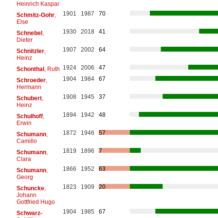
Heinrich Kaspar
1901
1987
70
Schmitz-Gohr
,
Else
1930
2018
41
Schnebel
,
Dieter
1907
2002
64
Schnitzler
,
Heinz
1924
2006
47
Schonthal
, Ruth
1904
1984
67
Schroeder
,
Hermann
1908
1945
37
Schubert
,
Heinz
1894
1942
48
Schulhoff
,
Erwin
1872
1946
57
Schumann
,
Camillo
1819
1896
7
Schumann
,
Clara
1866
1952
63
Schumann
,
Georg
1823
1909
20
Schuncke
,
Johann
Gottfried Hugo
1904
1985
67
Schwarz-