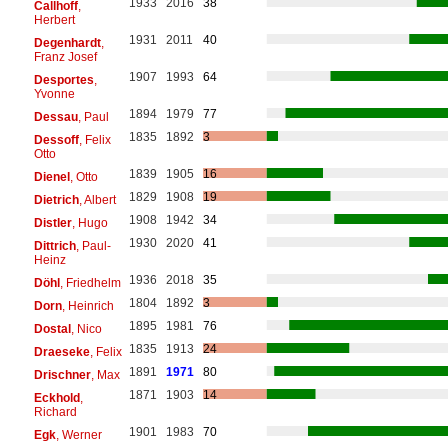
1933
2016
38
Callhoff
,
Herbert
1931
2011
40
Degenhardt
,
Franz Josef
1907
1993
64
Desportes
,
Yvonne
1894
1979
77
Dessau
, Paul
1835
1892
3
Dessoff
, Felix
Otto
1839
1905
16
Dienel
, Otto
1829
1908
19
Dietrich
, Albert
1908
1942
34
Distler
, Hugo
1930
2020
41
Dittrich
, Paul-
Heinz
1936
2018
35
Döhl
, Friedhelm
1804
1892
3
Dorn
, Heinrich
1895
1981
76
Dostal
, Nico
1835
1913
24
Draeseke
, Felix
1891
1971
80
Drischner
, Max
1871
1903
14
Eckhold
,
Richard
1901
1983
70
Egk
, Werner