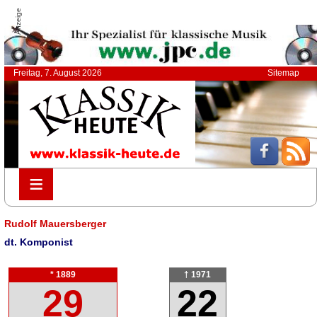
Anzeige
Freitag, 7. August 2026
Sitemap
≡
≡
Rudolf Mauersberger
dt. Komponist
* 1889
† 1971
29
22