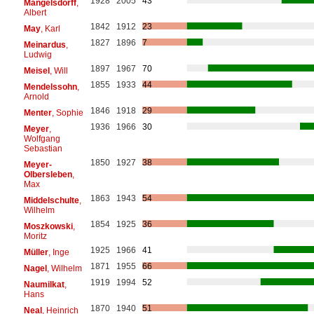
1928
2005
43
Mangelsdorff
,
Albert
1842
1912
23
May
, Karl
1827
1896
7
Meinardus
,
Ludwig
1897
1967
70
Meisel
, Will
1855
1933
44
Mendelssohn
,
Arnold
1846
1918
29
Menter
, Sophie
1936
1966
30
Meyer
,
Wolfgang
Sebastian
1850
1927
38
Meyer-
Olbersleben
,
Max
1863
1943
54
Middelschulte
,
Wilhelm
1854
1925
36
Moszkowski
,
Moritz
1925
1966
41
Müller
, Inge
1871
1955
66
Nagel
, Wilhelm
1919
1994
52
Naumilkat
,
Hans
1870
1940
51
Neal
, Heinrich