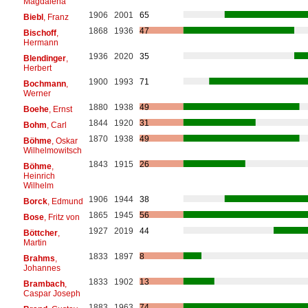
Magdalena
1906
2001
65
Biebl
, Franz
1868
1936
47
Bischoff
,
Hermann
1936
2020
35
Blendinger
,
Herbert
1900
1993
71
Bochmann
,
Werner
1880
1938
49
Boehe
, Ernst
1844
1920
31
Bohm
, Carl
1870
1938
49
Böhme
, Oskar
Wilhelmowitsch
1843
1915
26
Böhme
,
Heinrich
Wilhelm
1906
1944
38
Borck
, Edmund
1865
1945
56
Bose
, Fritz von
1927
2019
44
Böttcher
,
Martin
1833
1897
8
Brahms
,
Johannes
1833
1902
13
Brambach
,
Caspar Joseph
1883
1963
74