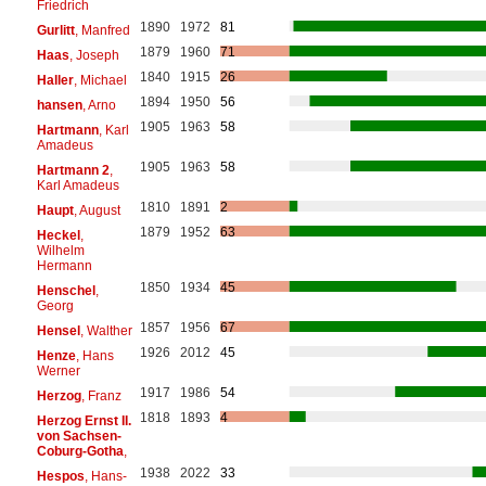
Friedrich
1890
1972
81
Gurlitt
, Manfred
1879
1960
71
Haas
, Joseph
1840
1915
26
Haller
, Michael
1894
1950
56
hansen
, Arno
1905
1963
58
Hartmann
, Karl
Amadeus
1905
1963
58
Hartmann 2
,
Karl Amadeus
1810
1891
2
Haupt
, August
1879
1952
63
Heckel
,
Wilhelm
Hermann
1850
1934
45
Henschel
,
Georg
1857
1956
67
Hensel
, Walther
1926
2012
45
Henze
, Hans
Werner
1917
1986
54
Herzog
, Franz
1818
1893
4
Herzog Ernst II.
von Sachsen-
Coburg-Gotha
,
1938
2022
33
Hespos
, Hans-