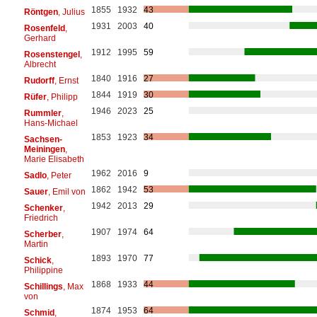
1855
1932
43
Röntgen
, Julius
1931
2003
40
Rosenfeld
,
Gerhard
1912
1995
59
Rosenstengel
,
Albrecht
1840
1916
27
Rudorff
, Ernst
1844
1919
30
Rüfer
, Philipp
1946
2023
25
Rummler
,
Hans-Michael
1853
1923
34
Sachsen-
Meiningen
,
Marie Elisabeth
1962
2016
9
Sadlo
, Peter
1862
1942
53
Sauer
, Emil von
1942
2013
29
Schenker
,
Friedrich
1907
1974
64
Scherber
,
Martin
1893
1970
77
Schick
,
Philippine
1868
1933
44
Schillings
, Max
von
1874
1953
64
Schmid
,