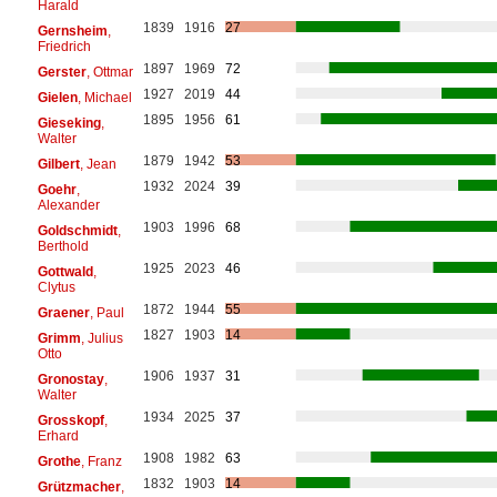
Harald
1839
1916
27
Gernsheim
,
Friedrich
1897
1969
72
Gerster
, Ottmar
1927
2019
44
Gielen
, Michael
1895
1956
61
Gieseking
,
Walter
1879
1942
53
Gilbert
, Jean
1932
2024
39
Goehr
,
Alexander
1903
1996
68
Goldschmidt
,
Berthold
1925
2023
46
Gottwald
,
Clytus
1872
1944
55
Graener
, Paul
1827
1903
14
Grimm
, Julius
Otto
1906
1937
31
Gronostay
,
Walter
1934
2025
37
Grosskopf
,
Erhard
1908
1982
63
Grothe
, Franz
1832
1903
14
Grützmacher
,