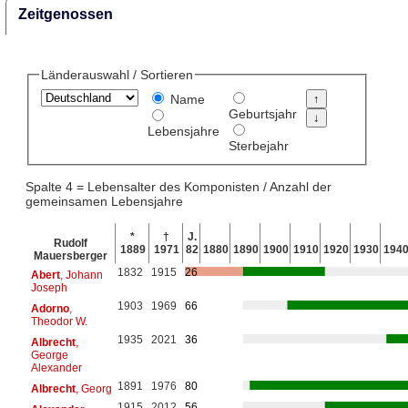
Zeitgenossen
Länderauswahl / Sortieren
Name
Geburtsjahr
Lebensjahre
Sterbejahr
Spalte 4 = Lebensalter des Komponisten / Anzahl der
gemeinsamen Lebensjahre
*
†
J.
Rudolf
1889
1971
82
1880
1890
1900
1910
1920
1930
194
Mauersberger
1832
1915
26
Abert
, Johann
Joseph
1903
1969
66
Adorno
,
Theodor W.
1935
2021
36
Albrecht
,
George
Alexander
1891
1976
80
Albrecht
, Georg
1915
2012
56