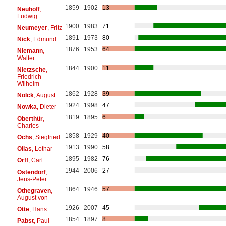
1859
1902
13
Neuhoff
,
Ludwig
1900
1983
71
Neumeyer
, Fritz
1891
1973
80
Nick
, Edmund
1876
1953
64
Niemann
,
Walter
1844
1900
11
Nietzsche
,
Friedrich
Wilhelm
1862
1928
39
Nölck
, August
1924
1998
47
Nowka
, Dieter
1819
1895
6
Oberthür
,
Charles
1858
1929
40
Ochs
, Siegfried
1913
1990
58
Olias
, Lothar
1895
1982
76
Orff
, Carl
1944
2006
27
Ostendorf
,
Jens-Peter
1864
1946
57
Othegraven
,
August von
1926
2007
45
Otte
, Hans
1854
1897
8
Pabst
, Paul