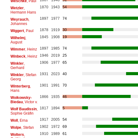
Weschke
, Paul
1870
1943
54
Wetzler
,
Hermann Hans
1897
1977
74
Weyrauch
,
Johannes
1878
1919
30
Wiggert
, Paul
1845
1908
19
Wilhelmj
,
August
1897
1985
74
Wimmer
, Heinz
1946
2019
25
Winbeck
, Heinz
1906
1977
65
Winkler
,
Gerhard
1931
2023
40
Winkler
, Stefan
Georg
1901
1991
70
Winterberg
,
Hans
1866
1935
46
Woikowsky-
Biedau
, Victor v.
1817
1894
5
Wolf Baudissin
,
Sophie Gräfin
1917
2005
54
Woll
, Erna
1902
1972
69
Wolpe
, Stefan
1910
1989
61
Wolters
,