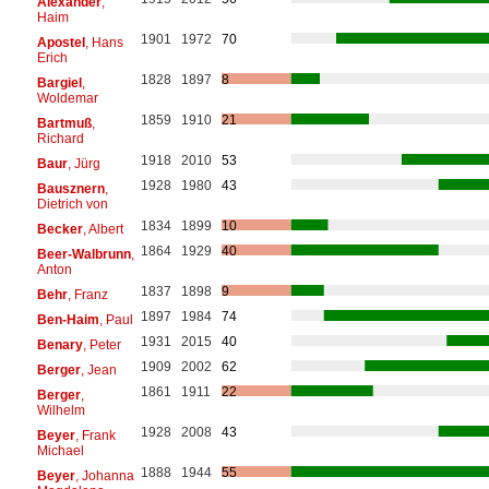
Alexander
,
Haim
1901
1972
70
Apostel
, Hans
Erich
1828
1897
8
Bargiel
,
Woldemar
1859
1910
21
Bartmuß
,
Richard
1918
2010
53
Baur
, Jürg
1928
1980
43
Bausznern
,
Dietrich von
1834
1899
10
Becker
, Albert
1864
1929
40
Beer-Walbrunn
,
Anton
1837
1898
9
Behr
, Franz
1897
1984
74
Ben-Haim
, Paul
1931
2015
40
Benary
, Peter
1909
2002
62
Berger
, Jean
1861
1911
22
Berger
,
Wilhelm
1928
2008
43
Beyer
, Frank
Michael
1888
1944
55
Beyer
, Johanna