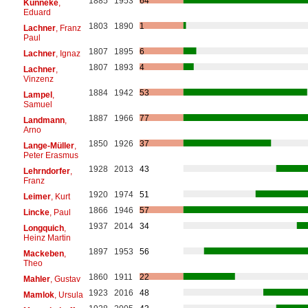
1885
1953
64
Künneke
,
Eduard
1803
1890
1
Lachner
, Franz
Paul
1807
1895
6
Lachner
, Ignaz
1807
1893
4
Lachner
,
Vinzenz
1884
1942
53
Lampel
,
Samuel
1887
1966
77
Landmann
,
Arno
1850
1926
37
Lange-Müller
,
Peter Erasmus
1928
2013
43
Lehrndorfer
,
Franz
1920
1974
51
Leimer
, Kurt
1866
1946
57
Lincke
, Paul
1937
2014
34
Longquich
,
Heinz Martin
1897
1953
56
Mackeben
,
Theo
1860
1911
22
Mahler
, Gustav
1923
2016
48
Mamlok
, Ursula