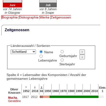
Juni
Juli
vor 74 Jahren
vor 8 Jahren
in Glasgow
in Snape
Biographie
Diskographie
Werke
Zeitgenossen
Zeitgenossen
Länderauswahl / Sortieren
Name
Geburtsjahr
Lebensjahre
Sterbejahr
Spalte 4 = Lebensalter des Komponisten / Anzahl der
gemeinsamen Lebensjahre
*
†
J.
Eintr.
Oliver
1952
2018
66
1950
1960
1970
1980
1990
2000
2010
1
Knussen
1917
2012
60
Mucha
,
Geraldine