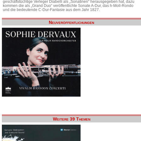
geschäftstüchtige Verleger Diabelli als „Sonatinen“ herausgegeben hat, dazu
kommen die als „Grand Duo“ veröffentlichte Sonate A-Dur, das h-Moll-Rondo
und die bedeutende C-Dur-Fantasie aus dem Jahr 1827.
Neuveröffentlichungen
Weitere 39 Themen