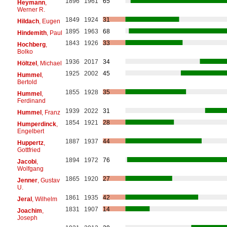
1896
1961
65
Heymann
,
Werner R.
1849
1924
31
Hildach
, Eugen
1895
1963
68
Hindemith
, Paul
1843
1926
33
Hochberg
,
Bolko
1936
2017
34
Höltzel
, Michael
1925
2002
45
Hummel
,
Bertold
1855
1928
35
Hummel
,
Ferdinand
1939
2022
31
Hummel
, Franz
1854
1921
28
Humperdinck
,
Engelbert
1887
1937
44
Huppertz
,
Gottfried
1894
1972
76
Jacobi
,
Wolfgang
1865
1920
27
Jenner
, Gustav
U.
1861
1935
42
Jeral
, Wilhelm
1831
1907
14
Joachim
,
Joseph