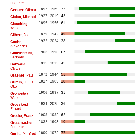
Friedrich
1897
1969
72
Gerster
, Ottmar
1927
2019
43
Gielen
, Michael
1895
1956
61
Gieseking
,
Walter
1879
1942
49
Gilbert
, Jean
1932
2024
38
Goehr
,
Alexander
1903
1996
67
Goldschmidt
,
Berthold
1925
2023
45
Gottwald
,
Clytus
1872
1944
51
Graener
, Paul
1827
1903
10
Grimm
, Julius
Otto
1906
1937
31
Gronostay
,
Walter
1934
2025
36
Grosskopf
,
Erhard
1908
1982
62
Grothe
, Franz
1832
1903
10
Grützmacher
,
Friedrich
1890
1972
77
Gurlitt
, Manfred