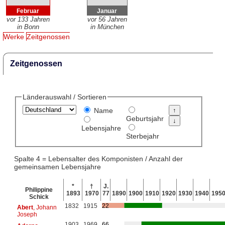
Februar
Januar
vor 133 Jahren
vor 56 Jahren
in Bonn
in München
Werke
Zeitgenossen
Zeitgenossen
Länderauswahl / Sortieren
Name
Geburtsjahr
Lebensjahre
Sterbejahr
Spalte 4 = Lebensalter des Komponisten / Anzahl der
gemeinsamen Lebensjahre
*
†
J.
Philippine
1893
1970
77
1890
1900
1910
1920
1930
1940
195
Schick
1832
1915
22
Abert
, Johann
Joseph
1903
1969
66