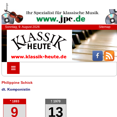
Anzeige
Sonntag, 9. August 2026
Sitemap
≡
≡
Philippine Schick
dt. Komponistin
* 1893
† 1970
9
13