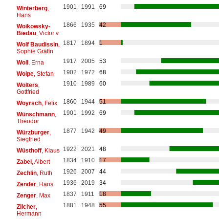
1901
1991
69
Winterberg
,
Hans
1866
1935
42
Woikowsky-
Biedau
, Victor v.
1817
1894
1
Wolf Baudissin
,
Sophie Gräfin
1917
2005
53
Woll
, Erna
1902
1972
68
Wolpe
, Stefan
1910
1989
60
Wolters
,
Gottfried
1860
1944
51
Woyrsch
, Felix
1901
1992
69
Wünschmann
,
Theodor
1877
1942
49
Würzburger
,
Siegfried
1922
2021
48
Wüsthoff
, Klaus
1834
1910
17
Zabel
, Albert
1926
2007
44
Zechlin
, Ruth
1936
2019
34
Zender
, Hans
1837
1911
18
Zenger
, Max
1881
1948
55
Zilcher
,
Hermann