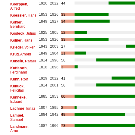
1926
2022
44
Koerppen
,
Alfred
1853
1926
33
Koessler
, Hans
1849
1927
34
Köhler
,
Bernhard
1825
1905
12
Kosleck
, Julius
1853
1926
33
Kößler
, Hans
1943
2003
27
Kriegel
, Volker
1849
1904
11
Krug
, Arnold
1914
1996
56
Kubelík
, Rafael
1818
1896
3
Kufferath
,
Ferdinand
1929
2022
41
Kühn
, Rolf
1914
2001
56
Kukuck
,
Felicitas
1885
1953
60
Künneke
,
Eduard
1807
1895
2
Lachner
, Ignaz
1884
1942
49
Lampel
,
Samuel
1887
1966
73
Landmann
,
Arno