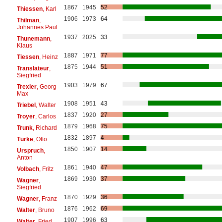
1867
1945
52
Thiessen
, Karl
1906
1973
64
Thilman
,
Johannes Paul
1937
2025
33
Thunemann
,
Klaus
1887
1971
77
Tiessen
, Heinz
1875
1944
51
Translateur
,
Siegfried
1903
1979
67
Trexler
, Georg
Max
1908
1951
43
Triebel
, Walter
1837
1920
27
Troyer
, Carlos
1879
1968
75
Trunk
, Richard
1832
1897
4
Türke
, Otto
1850
1907
14
Urspruch
,
Anton
1861
1940
47
Volbach
, Fritz
1869
1930
37
Wagner
,
Siegfried
1870
1929
36
Wagner
, Franz
1876
1962
69
Walter
, Bruno
1907
1996
63
Walter
, Fried