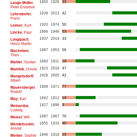
1850
1926
33
Lange-Müller
,
Peter Erasmus
1928
2013
42
Lehrndorfer
,
Franz
1920
1974
50
Leimer
, Kurt
1866
1946
53
Lincke
, Paul
1937
2014
33
Longquich
,
Heinz Martin
1897
1953
56
Mackeben
,
Theo
1860
1911
18
Mahler
, Gustav
1923
2016
47
Mamlok
, Ursula
1928
2005
42
Mangelsdorff
,
Albert
1889
1971
77
Mauersberger
,
Rudolf
1842
1912
19
May
, Karl
1827
1896
3
Meinardus
,
Ludwig
1897
1967
70
Meisel
, Will
1855
1933
40
Mendelssohn
,
Arnold
1846
1918
25
Menter
, Sophie