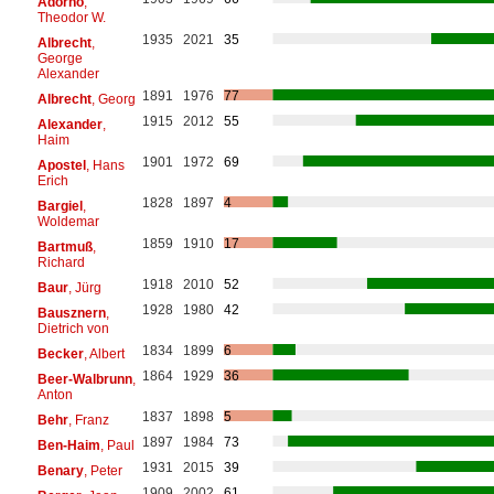
Adorno
,
Theodor W.
1935
2021
35
Albrecht
,
George
Alexander
1891
1976
77
Albrecht
, Georg
1915
2012
55
Alexander
,
Haim
1901
1972
69
Apostel
, Hans
Erich
1828
1897
4
Bargiel
,
Woldemar
1859
1910
17
Bartmuß
,
Richard
1918
2010
52
Baur
, Jürg
1928
1980
42
Bausznern
,
Dietrich von
1834
1899
6
Becker
, Albert
1864
1929
36
Beer-Walbrunn
,
Anton
1837
1898
5
Behr
, Franz
1897
1984
73
Ben-Haim
, Paul
1931
2015
39
Benary
, Peter
1909
2002
61