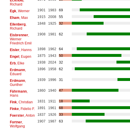
Eckhold
,
Richard
1901
1983
69
Egk
, Werner
1915
2008
55
Eham
, Max
1848
1925
32
Eilenberg
,
Richard
1908
1981
62
Eisbrenner
,
Werner
Friedrich Emil
1898
1962
64
Eisler
, Hanns
1875
1943
50
Engel
, Eugen
1938
2024
32
Erb
, Elke
1896
1958
62
Erdmann
,
Eduard
1939
1996
31
Erdmann
,
Gunther
1860
1940
47
Fährmann
,
Hans
1831
1911
18
Fink
, Christian
1891
1961
68
Finke
, Fidelio F.
1837
1926
33
Foerster
, Anton
1907
1987
63
Fortner
,
Wolfgang