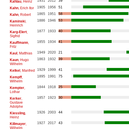
1931
2012
39
Kahlau
, Heinz
1905
1956
51
Kahn
, Erich Itor
1865
1951
58
Kahn
, Robert
1886
1946
53
Kaminski
,
Heinrich
1877
1933
40
Karg-Elert
,
Sigfrid
1855
1934
41
Kauffmann
,
Fritz
1949
2020
21
Kaul
, Matthias
1863
1932
39
Kaun
, Hugo
Wilhelm
1929
1999
41
Kelkel
, Manfred
1895
1991
75
Kempff
,
Wilhelm
1844
1918
25
Kempter
,
Lothar
1857
1923
30
Kerker
,
Gustave
Adolphe
1926
2003
44
Kiessling
,
Heinz
1927
2017
43
Killmayer
,
Wilhelm