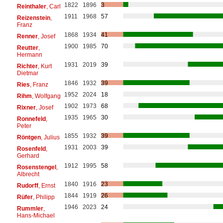
1822
1896
3
Reinthaler
, Carl
1911
1968
57
Reizenstein
,
Franz
1868
1934
41
Renner
, Josef
1900
1985
70
Reutter
,
Hermann
1931
2019
39
Richter
, Kurt
Dietmar
1846
1932
39
Ries
, Franz
1952
2024
18
Rihm
, Wolfgang
1902
1973
68
Rixner
, Josef
1935
1965
30
Ronnefeld
,
Peter
1855
1932
39
Röntgen
, Julius
1931
2003
39
Rosenfeld
,
Gerhard
1912
1995
58
Rosenstengel
,
Albrecht
1840
1916
23
Rudorff
, Ernst
1844
1919
26
Rüfer
, Philipp
1946
2023
24
Rummler
,
Hans-Michael