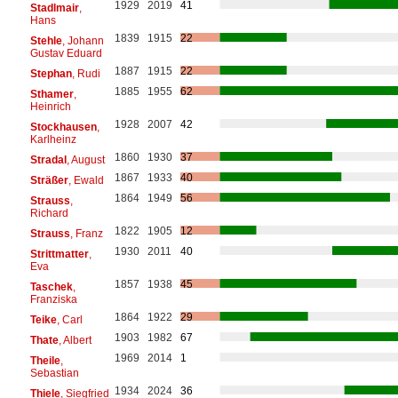
1929
2019
41
Stadlmair
,
Hans
1839
1915
22
Stehle
, Johann
Gustav Eduard
1887
1915
22
Stephan
, Rudi
1885
1955
62
Sthamer
,
Heinrich
1928
2007
42
Stockhausen
,
Karlheinz
1860
1930
37
Stradal
, August
1867
1933
40
Sträßer
, Ewald
1864
1949
56
Strauss
,
Richard
1822
1905
12
Strauss
, Franz
1930
2011
40
Strittmatter
,
Eva
1857
1938
45
Taschek
,
Franziska
1864
1922
29
Teike
, Carl
1903
1982
67
Thate
, Albert
1969
2014
1
Theile
,
Sebastian
1934
2024
36
Thiele
, Siegfried