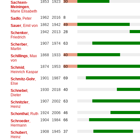
1853
1923
30
Sachsen-
Meiningen
,
Marie Elisabeth
1962
2016
8
Sadlo
, Peter
1862
1942
49
Sauer
, Emil von
1942
2013
28
Schenker
,
Friedrich
1907
1974
63
Scherber
,
Martin
1868
1933
40
Schillings
, Max
von
1874
1953
60
Schmid
,
Heinrich Kaspar
1901
1987
69
Schmitz-Gohr
,
Else
1930
2018
40
Schnebel
,
Dieter
1907
2002
63
Schnitzler
,
Heinz
1924
2006
46
Schonthal
, Ruth
1904
1984
66
Schroeder
,
Hermann
1908
1945
37
Schubert
,
Heinz