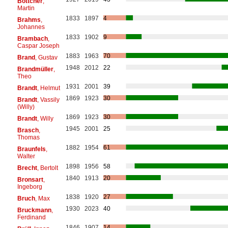
Böttcher
,
Martin
1833
1897
4
Brahms
,
Johannes
1833
1902
9
Brambach
,
Caspar Joseph
1883
1963
70
Brand
, Gustav
1948
2012
22
Brandmüller
,
Theo
1931
2001
39
Brandt
, Helmut
1869
1923
30
Brandt
, Vassily
(Willy)
1869
1923
30
Brandt
, Willy
1945
2001
25
Brasch
,
Thomas
1882
1954
61
Braunfels
,
Walter
1898
1956
58
Brecht
, Bertolt
1840
1913
20
Bronsart
,
Ingeborg
1838
1920
27
Bruch
, Max
1930
2023
40
Bruckmann
,
Ferdinand
1846
1907
14