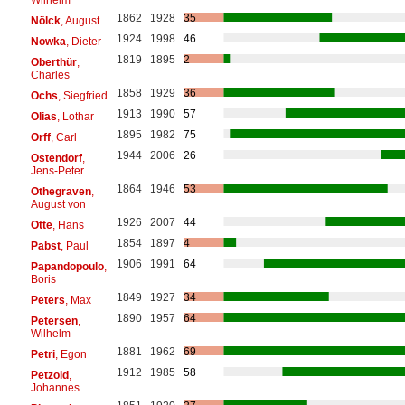
1862
1928
35
Nölck
, August
1924
1998
46
Nowka
, Dieter
1819
1895
2
Oberthür
,
Charles
1858
1929
36
Ochs
, Siegfried
1913
1990
57
Olias
, Lothar
1895
1982
75
Orff
, Carl
1944
2006
26
Ostendorf
,
Jens-Peter
1864
1946
53
Othegraven
,
August von
1926
2007
44
Otte
, Hans
1854
1897
4
Pabst
, Paul
1906
1991
64
Papandopoulo
,
Boris
1849
1927
34
Peters
, Max
1890
1957
64
Petersen
,
Wilhelm
1881
1962
69
Petri
, Egon
1912
1985
58
Petzold
,
Johannes