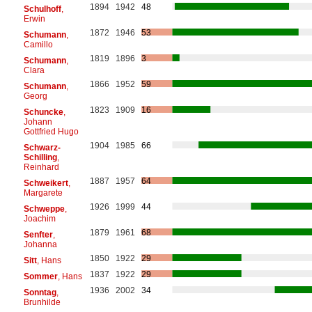
1894
1942
48
Schulhoff
,
Erwin
1872
1946
53
Schumann
,
Camillo
1819
1896
3
Schumann
,
Clara
1866
1952
59
Schumann
,
Georg
1823
1909
16
Schuncke
,
Johann
Gottfried Hugo
1904
1985
66
Schwarz-
Schilling
,
Reinhard
1887
1957
64
Schweikert
,
Margarete
1926
1999
44
Schweppe
,
Joachim
1879
1961
68
Senfter
,
Johanna
1850
1922
29
Sitt
, Hans
1837
1922
29
Sommer
, Hans
1936
2002
34
Sonntag
,
Brunhilde