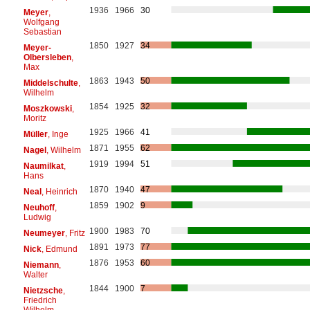
1936
1966
30
Meyer
,
Wolfgang
Sebastian
1850
1927
34
Meyer-
Olbersleben
,
Max
1863
1943
50
Middelschulte
,
Wilhelm
1854
1925
32
Moszkowski
,
Moritz
1925
1966
41
Müller
, Inge
1871
1955
62
Nagel
, Wilhelm
1919
1994
51
Naumilkat
,
Hans
1870
1940
47
Neal
, Heinrich
1859
1902
9
Neuhoff
,
Ludwig
1900
1983
70
Neumeyer
, Fritz
1891
1973
77
Nick
, Edmund
1876
1953
60
Niemann
,
Walter
1844
1900
7
Nietzsche
,
Friedrich
Wilhelm