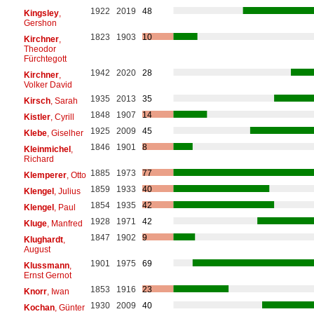
1922
2019
48
Kingsley
,
Gershon
1823
1903
10
Kirchner
,
Theodor
Fürchtegott
1942
2020
28
Kirchner
,
Volker David
1935
2013
35
Kirsch
, Sarah
1848
1907
14
Kistler
, Cyrill
1925
2009
45
Klebe
, Giselher
1846
1901
8
Kleinmichel
,
Richard
1885
1973
77
Klemperer
, Otto
1859
1933
40
Klengel
, Julius
1854
1935
42
Klengel
, Paul
1928
1971
42
Kluge
, Manfred
1847
1902
9
Klughardt
,
August
1901
1975
69
Klussmann
,
Ernst Gernot
1853
1916
23
Knorr
, Iwan
1930
2009
40
Kochan
, Günter