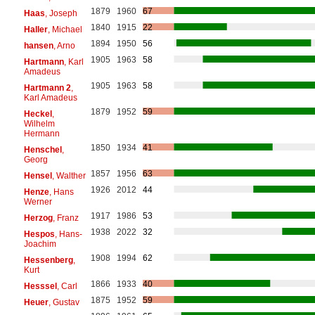
1879
1960
67
Haas
, Joseph
1840
1915
22
Haller
, Michael
1894
1950
56
hansen
, Arno
1905
1963
58
Hartmann
, Karl
Amadeus
1905
1963
58
Hartmann 2
,
Karl Amadeus
1879
1952
59
Heckel
,
Wilhelm
Hermann
1850
1934
41
Henschel
,
Georg
1857
1956
63
Hensel
, Walther
1926
2012
44
Henze
, Hans
Werner
1917
1986
53
Herzog
, Franz
1938
2022
32
Hespos
, Hans-
Joachim
1908
1994
62
Hessenberg
,
Kurt
1866
1933
40
Hesssel
, Carl
1875
1952
59
Heuer
, Gustav