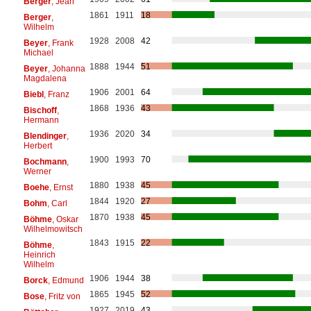
Berger
, Jean
1861
1911
18
Berger
,
Wilhelm
1928
2008
42
Beyer
, Frank
Michael
1888
1944
51
Beyer
, Johanna
Magdalena
1906
2001
64
Biebl
, Franz
1868
1936
43
Bischoff
,
Hermann
1936
2020
34
Blendinger
,
Herbert
1900
1993
70
Bochmann
,
Werner
1880
1938
45
Boehe
, Ernst
1844
1920
27
Bohm
, Carl
1870
1938
45
Böhme
, Oskar
Wilhelmowitsch
1843
1915
22
Böhme
,
Heinrich
Wilhelm
1906
1944
38
Borck
, Edmund
1865
1945
52
Bose
, Fritz von
1927
2019
43