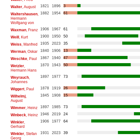
1821
1896
3
Walter
, August
1882
1954
61
Waltershausen
,
Hermann
Wolfgang von
1906
1967
61
Waxman
, Franz
1900
1950
50
Weill
, Kurt
1935
2023
35
Weiss
, Manfred
1840
1906
13
Werman
, Oskar
1867
1940
47
Weschke
, Paul
1870
1943
50
Wetzler
,
Hermann Hans
1897
1977
73
Weyrauch
,
Johannes
1878
1919
26
Wiggert
, Paul
1845
1908
15
Wilhelmj
,
August
1897
1985
73
Wimmer
, Heinz
1946
2019
24
Winbeck
, Heinz
1906
1977
64
Winkler
,
Gerhard
1931
2023
39
Winkler
, Stefan
Georg