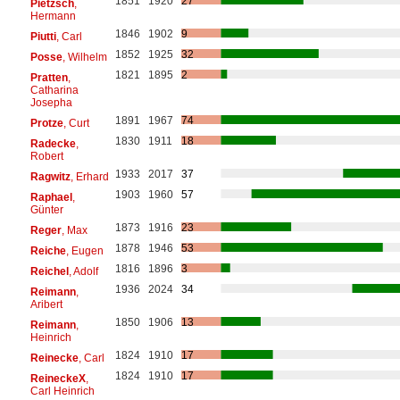
1851
1920
27
Pietzsch
,
Hermann
1846
1902
9
Piutti
, Carl
1852
1925
32
Posse
, Wilhelm
1821
1895
2
Pratten
,
Catharina
Josepha
1891
1967
74
Protze
, Curt
1830
1911
18
Radecke
,
Robert
1933
2017
37
Ragwitz
, Erhard
1903
1960
57
Raphael
,
Günter
1873
1916
23
Reger
, Max
1878
1946
53
Reiche
, Eugen
1816
1896
3
Reichel
, Adolf
1936
2024
34
Reimann
,
Aribert
1850
1906
13
Reimann
,
Heinrich
1824
1910
17
Reinecke
, Carl
1824
1910
17
ReineckeX
,
Carl Heinrich