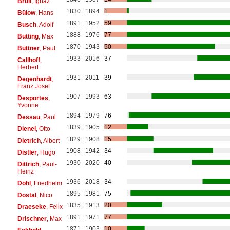
Brüll
, Ignaz
1830
1894
1
Bülow
, Hans
1891
1952
59
Busch
, Adolf
1888
1976
77
Butting
, Max
1870
1943
50
Büttner
, Paul
1933
2016
37
Callhoff
,
Herbert
1931
2011
39
Degenhardt
,
Franz Josef
1907
1993
63
Desportes
,
Yvonne
1894
1979
76
Dessau
, Paul
1839
1905
12
Dienel
, Otto
1829
1908
15
Dietrich
, Albert
1908
1942
34
Distler
, Hugo
1930
2020
40
Dittrich
, Paul-
Heinz
1936
2018
34
Döhl
, Friedhelm
1895
1981
75
Dostal
, Nico
1835
1913
20
Draeseke
, Felix
1891
1971
77
Drischner
, Max
1871
1903
10