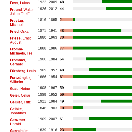
1922
2009
48
Foss
, Lukas
1926
2012
44
Freund
, Walter
Jakob "Joki"
1816
1895
2
Freytag
,
Michael
1871
1941
48
Fried
, Oskar
1880
1963
70
Friese
, Ernst
August
1888
1986
77
Fromm-
Michaels
, Ilse
1906
1984
64
Frommel
,
Gerhard
1909
1957
48
Fürnberg
, Louis
1886
1954
61
Furtwängler
,
Wilhelm
1908
1967
59
Gaze
, Heino
1889
1952
59
Geier
, Oskar
1921
1984
49
Geißler
, Fritz
1846
1903
10
Gelbke
,
Johannes
1909
2007
61
Genzmer
,
Harald
1839
1916
23
Gernsheim
,