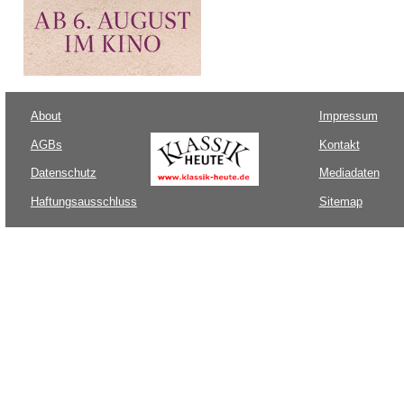
About
Impressum
AGBs
Kontakt
Datenschutz
Mediadaten
Haftungsausschluss
Sitemap