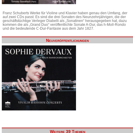
Franz Schuberts Werke für Violine und Klavier haben genau den Umfang, der
auf zwei CDs passt. Es sind die drei Sonaten des Neunzehnjährigen, die der
geschäftstüchtige Verleger Diabelli als „Sonatinen“ herausgegeben hat, dazu
kommen die als „Grand Duo“ veröffentlichte Sonate A-Dur, das h-Moll-Rondo
und die bedeutende C-Dur-Fantasie aus dem Jahr 1827.
Neuveröffentlichungen
Weitere 39 Themen