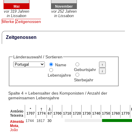
Mai
November
vor 319 Jahren
vor 252 Jahren
in Lissabon
in Lissabon
Werke
Zeitgenossen
Zeitgenossen
Länderauswahl / Sortieren
Name
Geburtsjahr
Lebensjahre
Sterbejahr
Spalte 4 = Lebensalter des Komponisten / Anzahl der
gemeinsamen Lebensjahre
*
†
J.
António
1707
1774
67
1700
1710
1720
1730
1740
1750
1760
1770
Teixeira
1744
1817
30
Almeida
Mota
,
João