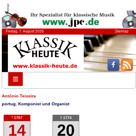
Anzeige
Freitag, 7. August 2026
Sitemap
≡
≡
António Teixeira
portug. Komponist und Organist
* 1707
† 1774
14
20