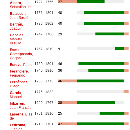
1722
1756
27
Albero
,
Sebastián de
1736
1801
40
Balaguer
,
Juan Sessé
1736
1802
40
Beltrán
,
Joaquín
1747
1786
29
Canales
,
Manuel
Braulio
1767
1819
9
Esmit
Comaposada
,
Gaspar
1730
1801
46
Esteve
, Pablo
1740
1816
36
Ferandiere
,
Fernando
1703
1775
46
Fernández
,
Diego
1775
1832
1
García
,
Manuel
1699
1767
38
Iribarren
,
Juan Francés
1751
1816
25
Laserna
, Blas
de
1713
1781
47
Ledesma
,
Juan de