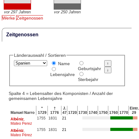
vor 297 Jahren
vor 250 Jahren
Werke
Zeitgenossen
Zeitgenossen
Länderauswahl / Sortieren
Name
Geburtsjahr
Lebensjahre
Sterbejahr
Spalte 4 = Lebensalter des Komponisten / Anzahl der
gemeinsamen Lebensjahre
*
†
J.
Eintr.
Manuel Narro
1729
1776
47
1720
1730
1740
1750
1760
1770
29
1755
1831
21
Albéniz
,
Mateo Perez
1755
1831
21
Albéniz
,
Mateo Pérez