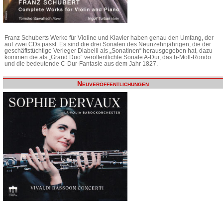
Franz Schuberts Werke für Violine und Klavier haben genau den Umfang, der
auf zwei CDs passt. Es sind die drei Sonaten des Neunzehnjährigen, die der
geschäftstüchtige Verleger Diabelli als „Sonatinen“ herausgegeben hat, dazu
kommen die als „Grand Duo“ veröffentlichte Sonate A-Dur, das h-Moll-Rondo
und die bedeutende C-Dur-Fantasie aus dem Jahr 1827.
Neuveröffentlichungen