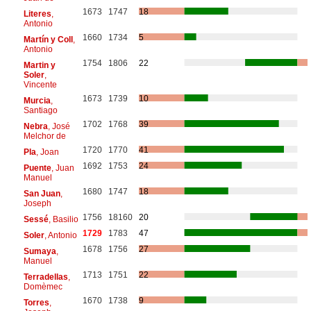
1673
1747
18
Literes
,
Antonio
1660
1734
5
Martín y Coll
,
Antonio
1754
1806
22
Martin y
Soler
,
Vincente
1673
1739
10
Murcia
,
Santiago
1702
1768
39
Nebra
, José
Melchor de
1720
1770
41
Pla
, Joan
1692
1753
24
Puente
, Juan
Manuel
1680
1747
18
San Juan
,
Joseph
1756
18160
20
Sessé
, Basilio
1729
1783
47
Soler
, Antonio
1678
1756
27
Sumaya
,
Manuel
1713
1751
22
Terradellas
,
Domèmec
1670
1738
9
Torres
,