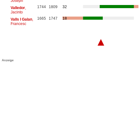
Joseph
1744
1809
32
Valledor
,
Jacinto
1665
1747
18
Valls I Galan
,
Francesc
▲
Anzeige