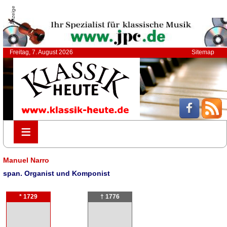
Anzeige
Freitag, 7. August 2026
Sitemap
≡
≡
Manuel Narro
span. Organist und Komponist
* 1729
† 1776