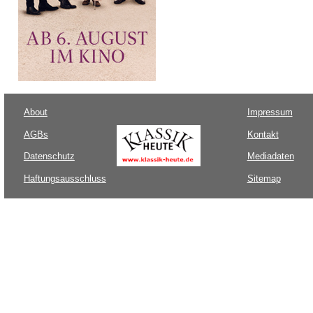
About
Impressum
AGBs
Kontakt
Datenschutz
Mediadaten
Haftungsausschluss
Sitemap