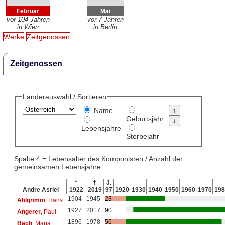
Februar
Mai
vor 104 Jahren
vor 7 Jahren
in Wien
in Berlin
Werke
Zeitgenossen
Zeitgenossen
Länderauswahl / Sortieren
Name
Geburtsjahr
Lebensjahre
Sterbejahr
Spalte 4 = Lebensalter des Komponisten / Anzahl der
gemeinsamen Lebensjahre
*
†
J.
Andre Asriel
1922
2019
97
1920
1930
1940
1950
1960
1970
198
1904
1945
23
Ahlgrimm
, Hans
1927
2017
90
Angerer
, Paul
1896
1978
56
Bach
, Maria