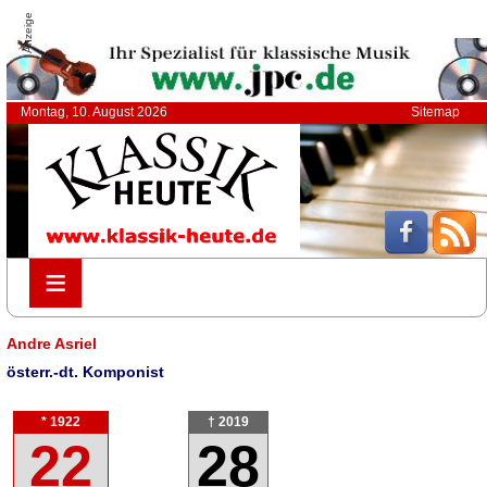
Anzeige
Montag, 10. August 2026
Sitemap
≡
≡
Andre Asriel
österr.-dt. Komponist
* 1922
† 2019
22
28