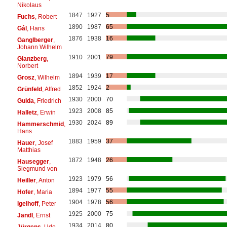
Nikolaus
1847
1927
5
Fuchs
, Robert
1890
1987
65
Gál
, Hans
1876
1938
16
Ganglberger
,
Johann Wilhelm
1910
2001
79
Glanzberg
,
Norbert
1894
1939
17
Grosz
, Wilhelm
1852
1924
2
Grünfeld
, Alfred
1930
2000
70
Gulda
, Friedrich
1923
2008
85
Halletz
, Erwin
1930
2024
89
Hammerschmid
,
Hans
1883
1959
37
Hauer
, Josef
Matthias
1872
1948
26
Hausegger
,
Siegmund von
1923
1979
56
Heiller
, Anton
1894
1977
55
Hofer
, Maria
1904
1978
56
Igelhoff
, Peter
1925
2000
75
Jandl
, Ernst
1934
2014
80
Jürgens
, Udo