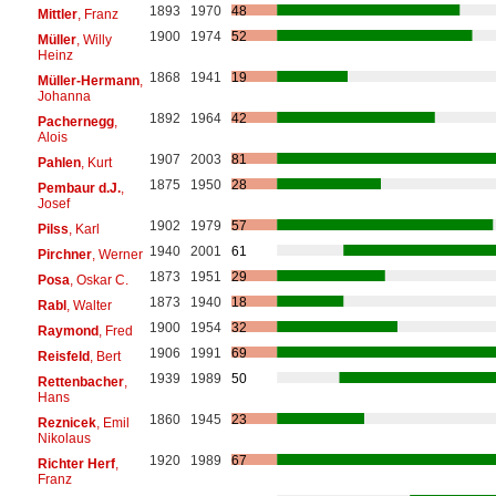
1893
1970
48
Mittler
, Franz
1900
1974
52
Müller
, Willy
Heinz
1868
1941
19
Müller-Hermann
,
Johanna
1892
1964
42
Pachernegg
,
Alois
1907
2003
81
Pahlen
, Kurt
1875
1950
28
Pembaur d.J.
,
Josef
1902
1979
57
Pilss
, Karl
1940
2001
61
Pirchner
, Werner
1873
1951
29
Posa
, Oskar C.
1873
1940
18
Rabl
, Walter
1900
1954
32
Raymond
, Fred
1906
1991
69
Reisfeld
, Bert
1939
1989
50
Rettenbacher
,
Hans
1860
1945
23
Reznicek
, Emil
Nikolaus
1920
1989
67
Richter Herf
,
Franz