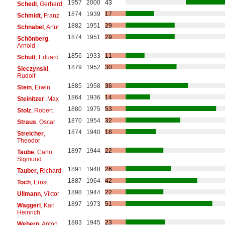
1957
2000
43
Schedl
, Gerhard
1874
1939
17
Schmidt
, Franz
1882
1951
29
Schnabel
, Artur
1874
1951
29
Schönberg
,
Arnold
1856
1933
11
Schütt
, Eduard
1879
1952
30
Sieczynski
,
Rudolf
1885
1958
36
Stein
, Erwin
1864
1936
14
Steinitzer
, Max
1880
1975
53
Stolz
, Robert
1870
1954
32
Straus
, Oscar
1874
1940
18
Streicher
,
Theodor
1897
1944
22
Taube
, Carlo
Sigmund
1891
1948
26
Tauber
, Richard
1887
1964
42
Toch
, Ernst
1898
1944
22
Ullmann
, Viktor
1897
1973
51
Waggerl
, Karl
Heinrich
1883
1945
23
Webern
, Anton