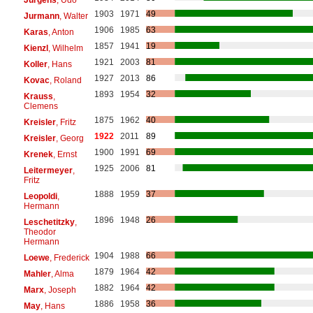
1903
1971
49
Jurmann
, Walter
1906
1985
63
Karas
, Anton
1857
1941
19
Kienzl
, Wilhelm
1921
2003
81
Koller
, Hans
1927
2013
86
Kovac
, Roland
1893
1954
32
Krauss
,
Clemens
1875
1962
40
Kreisler
, Fritz
1922
2011
89
Kreisler
, Georg
1900
1991
69
Krenek
, Ernst
1925
2006
81
Leitermeyer
,
Fritz
1888
1959
37
Leopoldi
,
Hermann
1896
1948
26
Leschetitzky
,
Theodor
Hermann
1904
1988
66
Loewe
, Frederick
1879
1964
42
Mahler
, Alma
1882
1964
42
Marx
, Joseph
1886
1958
36
May
, Hans