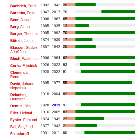
1892
1942
20
Bachrich
, Ernst
1947
2017
70
Barcaba
, Peter
1908
1987
65
Beer
, Joseph
1885
1935
13
Berg
, Alban
1905
1992
70
Berger
, Theodor
1874
1939
17
Bittner
, Julius
1857
1942
20
Blasser
, Gustav
Adolf Josef
1906
1984
62
Bloch
, Waldemar
1926
2023
93
Cerha
, Friedrich
1928
2022
91
Clemencic
,
René
1895
1977
55
David
, Johann
Nepomuk
1918
2004
82
Delacher
,
Hermann
1928
2019
91
Demus
, Jörg
1916
2005
83
Eder
, Helmut
1874
1949
27
Eysler
, Edmund
1877
1943
21
Fall
, Siegfried
1931
2011
80
Fheodoroff
,