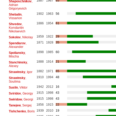
1887
1967
65
Shaposchnikov
,
Adrian
Grigoryevich
1902
1963
56
Shebalin
,
Vissarion
1886
1954
61
Shvedov
,
Konstantin
Nikolaevich
1859
1922
29
Sokolov
, Nikolay
1871
1928
35
Spendiarov
,
Alexander
1898
1985
60
Spoliansky
,
Mischa
1888
1914
21
Stanchinsky
,
Alexey
1882
1971
65
Strawinsky
, Igor
1910
1994
48
Strawinsky
,
Soulima
1942
2012
16
Suslin
, Viktor
1915
1998
43
Sviridov
, Georgy
1915
1998
43
Swiridow
, Georgi
1856
1915
22
Tanejew
, Sergej
1939
2010
19
Tishchenko
, Boris