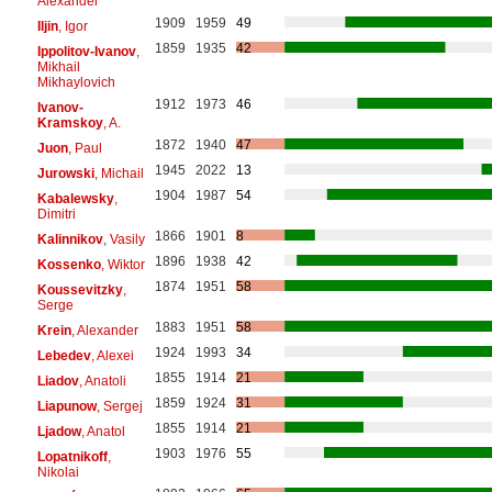
Alexander
1909
1959
49
Iljin
, Igor
1859
1935
42
Ippolitov-Ivanov
,
Mikhail
Mikhaylovich
1912
1973
46
Ivanov-
Kramskoy
, A.
1872
1940
47
Juon
, Paul
1945
2022
13
Jurowski
, Michail
1904
1987
54
Kabalewsky
,
Dimitri
1866
1901
8
Kalinnikov
, Vasily
1896
1938
42
Kossenko
, Wiktor
1874
1951
58
Koussevitzky
,
Serge
1883
1951
58
Krein
, Alexander
1924
1993
34
Lebedev
, Alexei
1855
1914
21
Liadov
, Anatoli
1859
1924
31
Liapunow
, Sergej
1855
1914
21
Ljadow
, Anatol
1903
1976
55
Lopatnikoff
,
Nikolai