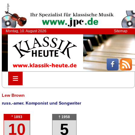
Anzeige
Montag, 10. August 2026
Sitemap
≡
≡
Lew Brown
russ.-amer. Komponist und Songwriter
* 1893
† 1958
10
5