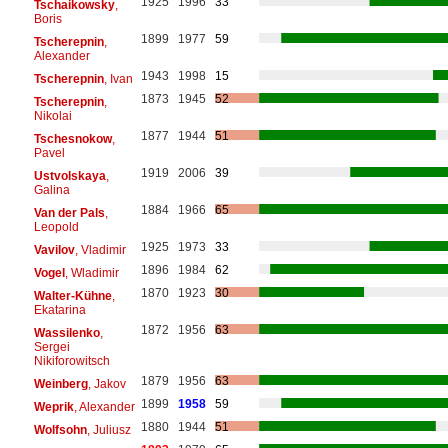
1925
1996
33
Tschaikowsky
,
Boris
1899
1977
59
Tscherepnin
,
Alexander
1943
1998
15
Tscherepnin
, Ivan
1873
1945
52
Tscherepnin
,
Nikolai
1877
1944
51
Tschesnokow
,
Pavel
1919
2006
39
Ustvolskaya
,
Galina
1884
1966
65
Van der Pals
,
Leopold
1925
1973
33
Vavilov
, Vladimir
1896
1984
62
Vogel
, Wladimir
1870
1923
30
Walter-Kühne
,
Ekatarina
1872
1956
63
Wassilenko
,
Sergei
Nikiforowitsch
1879
1956
63
Weinberg
, Jakov
1899
1958
59
Weprik
, Alexander
1880
1944
51
Wolfsohn
, Juliusz