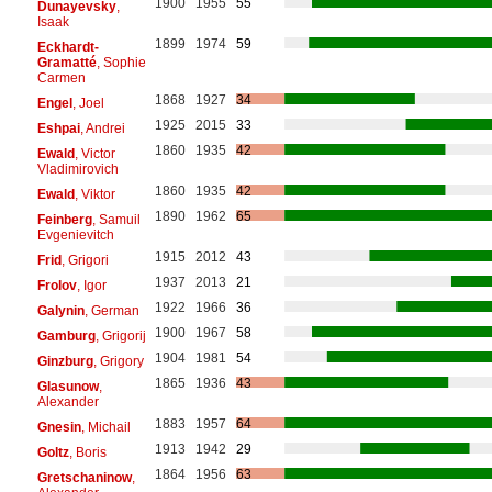
1900
1955
55
Dunayevsky
,
Isaak
1899
1974
59
Eckhardt-
Gramatté
, Sophie
Carmen
1868
1927
34
Engel
, Joel
1925
2015
33
Eshpai
, Andrei
1860
1935
42
Ewald
, Victor
Vladimirovich
1860
1935
42
Ewald
, Viktor
1890
1962
65
Feinberg
, Samuil
Evgenievitch
1915
2012
43
Frid
, Grigori
1937
2013
21
Frolov
, Igor
1922
1966
36
Galynin
, German
1900
1967
58
Gamburg
, Grigorij
1904
1981
54
Ginzburg
, Grigory
1865
1936
43
Glasunow
,
Alexander
1883
1957
64
Gnesin
, Michail
1913
1942
29
Goltz
, Boris
1864
1956
63
Gretschaninow
,