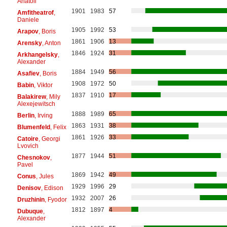
Anatoli
1901
1983
57
Amfitheatrof
,
Daniele
1905
1992
53
Arapov
, Boris
1861
1906
13
Arensky
, Anton
1846
1924
31
Arkhangelsky
,
Alexander
1884
1949
56
Asafiev
, Boris
1908
1972
50
Babin
, Viktor
1837
1910
17
Balakirew
, Mily
Alexejewitsch
1888
1989
65
Berlin
, Irving
1863
1931
38
Blumenfeld
, Felix
1861
1926
33
Catoire
, Georgi
Lvovich
1877
1944
51
Chesnokov
,
Pavel
1869
1942
49
Conus
, Jules
1929
1996
29
Denisov
, Edison
1932
2007
26
Druzhinin
, Fyodor
1812
1897
4
Dubuque
,
Alexander