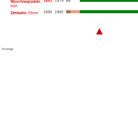
1893
1979
65
Wyschnegradski
,
Ivan
1889
1985
65
Zimbalist
, Efrem
▲
Anzeige