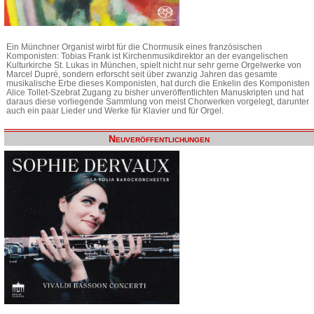
Ein Münchner Organist wirbt für die Chormusik eines französischen
Komponisten: Tobias Frank ist Kirchenmusikdirektor an der evangelischen
Kulturkirche St. Lukas in München, spielt nicht nur sehr gerne Orgelwerke von
Marcel Dupré, sondern erforscht seit über zwanzig Jahren das gesamte
musikalische Erbe dieses Komponisten, hat durch die Enkelin des Komponisten
Alice Tollet-Szebrat Zugang zu bisher unveröffentlichten Manuskripten und hat
daraus diese vorliegende Sammlung von meist Chorwerken vorgelegt, darunter
auch ein paar Lieder und Werke für Klavier und für Orgel.
Neuveröffentlichungen