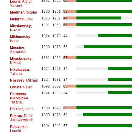
1892
1966
65
Lourié
, Arthur
Vincent
1880
1951
58
Medtner
, Nicolai
1875
1937
44
Melartin
, Erkki
1881
1950
57
Miaskowsky
,
Nikolai
1914
1978
44
Mikhnovsky
,
Isaac
1900
1973
58
Mosolov
,
Alexander
1881
1950
57
Myaskovsky
,
Nikolai
1924
1993
34
Nikolayeva
,
Tatiana
1924
1981
34
Nosyrev
, Mikhail
1892
2002
65
Ornstein
, Leo
1924
1993
34
Petrowna
Nikolajewa
,
Tatjana
1869
1949
56
Pfitzner
, Hans
1899
1978
59
Pokras
, Dmitri
Jakowlewitsch
1894
1949
55
Polovinkin
,
Leonid