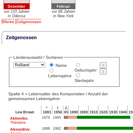
Dezember
Februar
vor 133 Jahren
vor 68 Jahren
in Odessa
in New York
Werke
Zeitgenossen
Zeitgenossen
Länderauswahl / Sortieren
Name
Geburtsjahr
Lebensjahre
Sterbejahr
Spalte 4 = Lebensalter des Komponisten / Anzahl der
gemeinsamen Lebensjahre
*
†
J.
Lew Brown
1893
1958
65
1890
1900
1910
1920
1930
1940
19
1876
1945
52
Akimenko
,
Théodore
1888
1982
65
Alexandrov
,