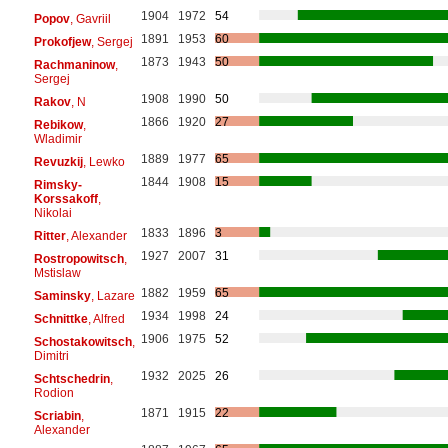
1904
1972
54
Popov
, Gavriil
1891
1953
60
Prokofjew
, Sergej
1873
1943
50
Rachmaninow
,
Sergej
1908
1990
50
Rakov
, N
1866
1920
27
Rebikow
,
Wladimir
1889
1977
65
Revuzkij
, Lewko
1844
1908
15
Rimsky-
Korssakoff
,
Nikolai
1833
1896
3
Ritter
, Alexander
1927
2007
31
Rostropowitsch
,
Mstislaw
1882
1959
65
Saminsky
, Lazare
1934
1998
24
Schnittke
, Alfred
1906
1975
52
Schostakowitsch
,
Dimitri
1932
2025
26
Schtschedrin
,
Rodion
1871
1915
22
Scriabin
,
Alexander