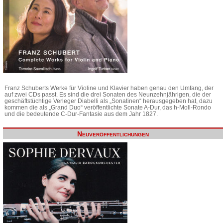
Franz Schuberts Werke für Violine und Klavier haben genau den Umfang, der
auf zwei CDs passt. Es sind die drei Sonaten des Neunzehnjährigen, die der
geschäftstüchtige Verleger Diabelli als „Sonatinen“ herausgegeben hat, dazu
kommen die als „Grand Duo“ veröffentlichte Sonate A-Dur, das h-Moll-Rondo
und die bedeutende C-Dur-Fantasie aus dem Jahr 1827.
Neuveröffentlichungen