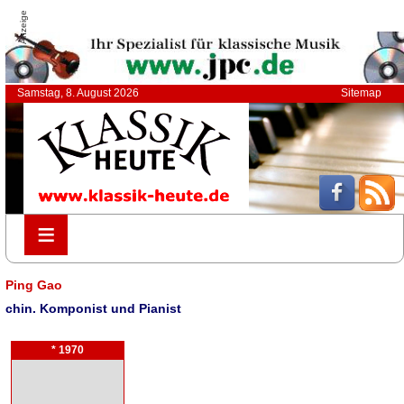
Anzeige
Samstag, 8. August 2026
Sitemap
≡
≡
Ping Gao
chin. Komponist und Pianist
* 1970