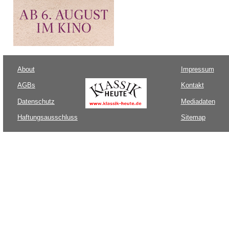
About
Impressum
AGBs
Kontakt
Datenschutz
Mediadaten
Haftungsausschluss
Sitemap