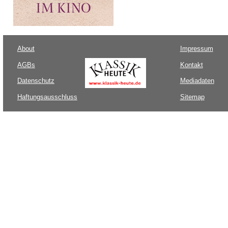
About
Impressum
AGBs
Kontakt
Datenschutz
Mediadaten
Haftungsausschluss
Sitemap