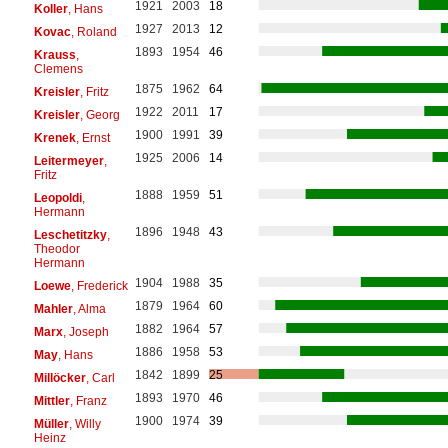
1921
2003
18
Koller
, Hans
1927
2013
12
Kovac
, Roland
1893
1954
46
Krauss
,
Clemens
1875
1962
64
Kreisler
, Fritz
1922
2011
17
Kreisler
, Georg
1900
1991
39
Krenek
, Ernst
1925
2006
14
Leitermeyer
,
Fritz
1888
1959
51
Leopoldi
,
Hermann
1896
1948
43
Leschetitzky
,
Theodor
Hermann
1904
1988
35
Loewe
, Frederick
1879
1964
60
Mahler
, Alma
1882
1964
57
Marx
, Joseph
1886
1958
53
May
, Hans
1842
1899
25
Millöcker
, Carl
1893
1970
46
Mittler
, Franz
1900
1974
39
Müller
, Willy
Heinz