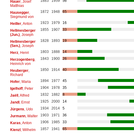
1883
1959
56
Hauer
, Josef
Matthias
1872
1948
65
Hausegger
,
Siegmund von
1923
1979
16
Heiller
, Anton
1855
1907
33
Hellmesberger
(Jun.)
, Joseph
1828
1893
19
Hellmesberger
(Sen.)
, Joseph
1803
1888
14
Herz
, Henri
1843
1900
26
Herzogenberg
,
Heinrich von
1850
1914
40
Heuberger
,
Richard
1894
1977
45
Hofer
, Maria
1904
1978
35
Igelhoff
, Peter
1832
1882
8
Jaëll
, Alfred
1925
2000
14
Jandl
, Ernst
1934
2014
5
Jürgens
, Udo
1903
1971
36
Jurmann
, Walter
1906
1985
33
Karas
, Anton
1857
1941
65
Kienzl
, Wilhelm