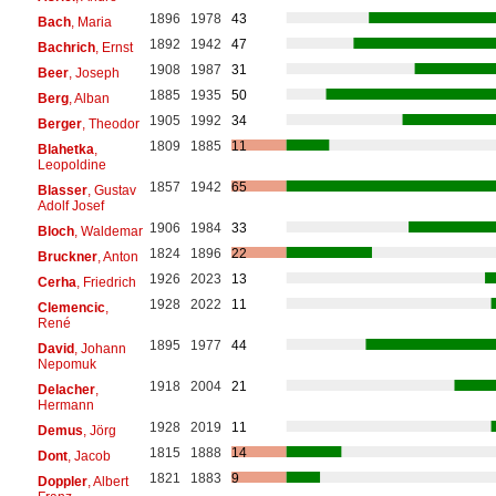
1896
1978
43
Bach
, Maria
1892
1942
47
Bachrich
, Ernst
1908
1987
31
Beer
, Joseph
1885
1935
50
Berg
, Alban
1905
1992
34
Berger
, Theodor
1809
1885
11
Blahetka
,
Leopoldine
1857
1942
65
Blasser
, Gustav
Adolf Josef
1906
1984
33
Bloch
, Waldemar
1824
1896
22
Bruckner
, Anton
1926
2023
13
Cerha
, Friedrich
1928
2022
11
Clemencic
,
René
1895
1977
44
David
, Johann
Nepomuk
1918
2004
21
Delacher
,
Hermann
1928
2019
11
Demus
, Jörg
1815
1888
14
Dont
, Jacob
1821
1883
9
Doppler
, Albert