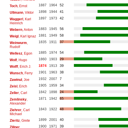
1887
1964
52
Toch
, Ernst
1898
1944
41
Ullmann
, Viktor
1897
1973
42
Waggerl
, Karl
Heinrich
1883
1945
56
Webern
, Anton
1881
1949
58
Weigl
, Karl Ignaz
1835
1911
37
Weinwurm
,
Rudolf
1885
1974
54
Wellesz
, Egon
1860
1903
29
Wolf
, Hugo
1874
1913
39
Wolff
, Erich J.
1901
1963
38
Wunsch
, Ferry
1932
2007
7
Zawinul
, Joe
1905
1959
34
Zeisl
, Erich
1842
1898
24
Zeller
, Carl
1871
1942
65
Zemlinsky
,
Alexander
1843
1922
48
Ziehrer
, Carl
Michael
1899
2001
40
Zieritz
, Grete
1900
1971
39
Zillner
,