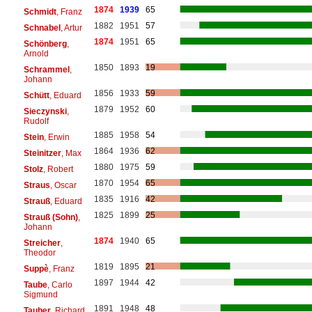
1874
1939
65
Schmidt
, Franz
1882
1951
57
Schnabel
, Artur
1874
1951
65
Schönberg
,
Arnold
1850
1893
19
Schrammel
,
Johann
1856
1933
59
Schütt
, Eduard
1879
1952
60
Sieczynski
,
Rudolf
1885
1958
54
Stein
, Erwin
1864
1936
62
Steinitzer
, Max
1880
1975
59
Stolz
, Robert
1870
1954
65
Straus
, Oscar
1835
1916
42
Strauß
, Eduard
1825
1899
25
Strauß (Sohn)
,
Johann
1874
1940
65
Streicher
,
Theodor
1819
1895
21
Suppè
, Franz
1897
1944
42
Taube
, Carlo
Sigmund
1891
1948
48
Tauber
, Richard