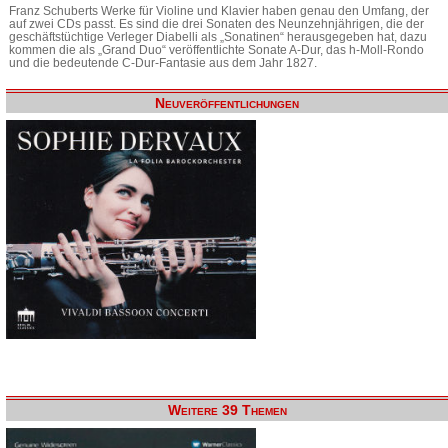
Franz Schuberts Werke für Violine und Klavier haben genau den Umfang, der
auf zwei CDs passt. Es sind die drei Sonaten des Neunzehnjährigen, die der
geschäftstüchtige Verleger Diabelli als „Sonatinen“ herausgegeben hat, dazu
kommen die als „Grand Duo“ veröffentlichte Sonate A-Dur, das h-Moll-Rondo
und die bedeutende C-Dur-Fantasie aus dem Jahr 1827.
Neuveröffentlichungen
Weitere 39 Themen