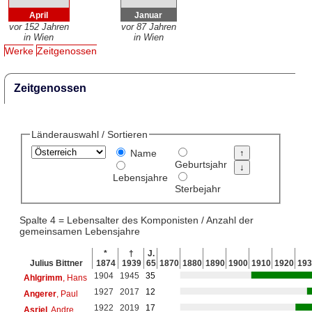
April
Januar
vor 152 Jahren
vor 87 Jahren
in Wien
in Wien
Werke
Zeitgenossen
Zeitgenossen
Länderauswahl / Sortieren
Name
Geburtsjahr
Lebensjahre
Sterbejahr
Spalte 4 = Lebensalter des Komponisten / Anzahl der
gemeinsamen Lebensjahre
*
†
J.
Julius Bittner
1874
1939
65
1870
1880
1890
1900
1910
1920
193
1904
1945
35
Ahlgrimm
, Hans
1927
2017
12
Angerer
, Paul
1922
2019
17
Asriel
, Andre