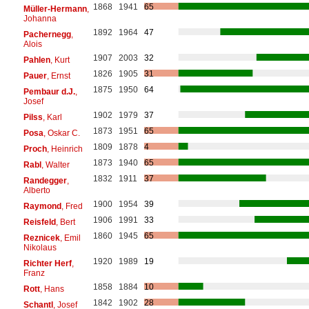
1868
1941
65
Müller-Hermann
,
Johanna
1892
1964
47
Pachernegg
,
Alois
1907
2003
32
Pahlen
, Kurt
1826
1905
31
Pauer
, Ernst
1875
1950
64
Pembaur d.J.
,
Josef
1902
1979
37
Pilss
, Karl
1873
1951
65
Posa
, Oskar C.
1809
1878
4
Proch
, Heinrich
1873
1940
65
Rabl
, Walter
1832
1911
37
Randegger
,
Alberto
1900
1954
39
Raymond
, Fred
1906
1991
33
Reisfeld
, Bert
1860
1945
65
Reznicek
, Emil
Nikolaus
1920
1989
19
Richter Herf
,
Franz
1858
1884
10
Rott
, Hans
1842
1902
28
Schantl
, Josef