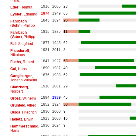
Franz
1916
2005
23
Eder
, Helmut
1874
1949
65
Eysler
, Edmund
1843
1894
20
Fahrbach
(Sohn)
, Philipp
1815
1885
11
Fahrbach
(Vater)
, Philipp
1877
1943
62
Fall
, Siegfried
1931
2011
8
Fheodoroff
,
Nikolaus
1847
1927
53
Fuchs
, Robert
1890
1987
49
Gál
, Hans
1876
1938
62
Ganglberger
,
Johann Wilhelm
1910
2001
29
Glanzberg
,
Norbert
1894
1939
45
Grosz
, Wilhelm
1852
1924
50
Grünfeld
, Alfred
1930
2000
9
Gulda
, Friedrich
1923
2008
16
Halletz
, Erwin
1930
2024
9
Hammerschmid
,
Hans