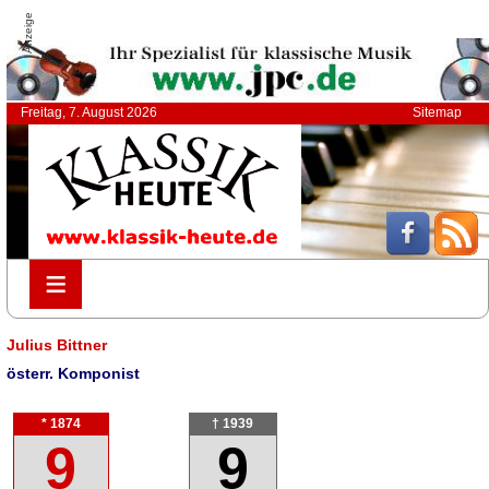
Anzeige
Freitag, 7. August 2026
Sitemap
≡
≡
Julius Bittner
österr. Komponist
* 1874
† 1939
9
9