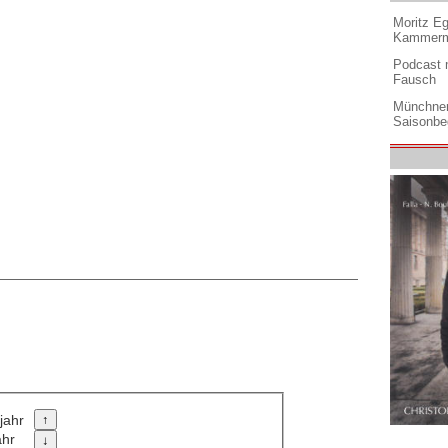
Moritz Eg
Kammermu
Podcast m
Fausch
Münchner
Saisonbe
jahr
ahr