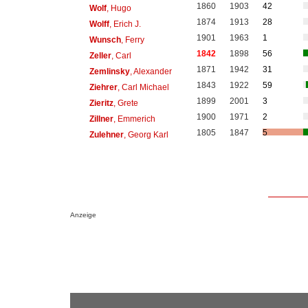
1860
1903
42
Wolf
, Hugo
1874
1913
28
Wolff
, Erich J.
1901
1963
1
Wunsch
, Ferry
1842
1898
56
Zeller
, Carl
1871
1942
31
Zemlinsky
, Alexander
1843
1922
59
Ziehrer
, Carl Michael
1899
2001
3
Zieritz
, Grete
1900
1971
2
Zillner
, Emmerich
1805
1847
5
Zulehner
, Georg Karl
Anzeige