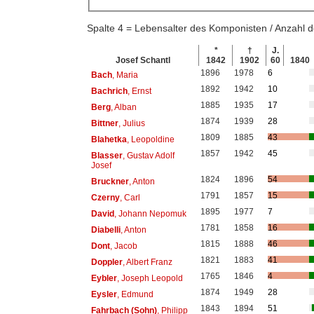
Spalte 4 = Lebensalter des Komponisten / Anzahl
*
†
J.
Josef Schantl
1842
1902
60
1840
1896
1978
6
Bach
, Maria
1892
1942
10
Bachrich
, Ernst
1885
1935
17
Berg
, Alban
1874
1939
28
Bittner
, Julius
1809
1885
43
Blahetka
, Leopoldine
1857
1942
45
Blasser
, Gustav Adolf
Josef
1824
1896
54
Bruckner
, Anton
1791
1857
15
Czerny
, Carl
1895
1977
7
David
, Johann Nepomuk
1781
1858
16
Diabelli
, Anton
1815
1888
46
Dont
, Jacob
1821
1883
41
Doppler
, Albert Franz
1765
1846
4
Eybler
, Joseph Leopold
1874
1949
28
Eysler
, Edmund
1843
1894
51
Fahrbach (Sohn)
, Philipp