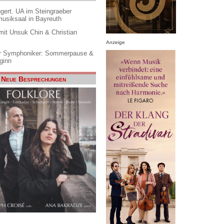
gert. UA im Steingraeber
siksaal in Bayreuth
it Unsuk Chin & Christian
Anzeige
 Symphoniker: Sommerpause &
ginn
Neue Besprechungen