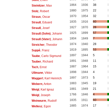
1864
1936
38
Steinitzer
, Max
1880
1975
22
Stolz
, Robert
1870
1954
32
Straus
, Oscar
1835
1916
60
Strauß
, Eduard
1827
1870
28
Strauß
, Josef
1825
1899
57
Strauß (Sohn)
, Johann
1804
1849
7
Strauß (Vater)
, Johann
1874
1940
28
Streicher
, Theodor
1819
1895
53
Suppè
, Franz
1897
1944
5
Taube
, Carlo Sigmund
1891
1948
11
Tauber
, Richard
1887
1964
15
Toch
, Ernst
1898
1944
4
Ullmann
, Viktor
1897
1973
5
Waggerl
, Karl Heinrich
1883
1945
19
Webern
, Anton
1881
1949
21
Weigl
, Karl Ignaz
1766
1846
4
Weigl
, Joseph
1835
1911
60
Weinwurm
, Rudolf
1885
1974
17
Wellesz
, Egon