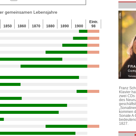
 der gemeinsamen Lebensjahre
Eintr.
1850
1860
1870
1880
1890
1900
98
Franz Sch
Klavier h
zwei CDs 
des Neunz
geschäftst
„Sonatine
kommen di
Sonate A-
bedeutend
1827.