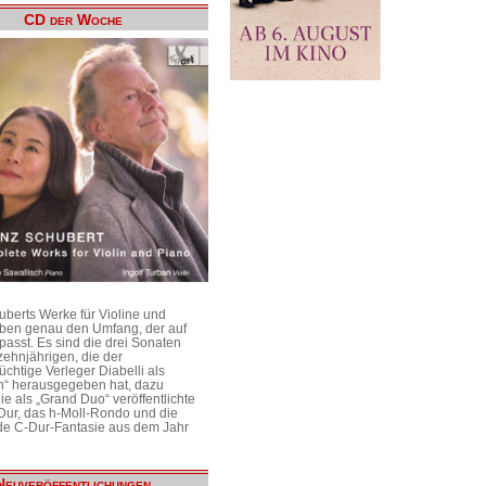
CD der Woche
uberts Werke für Violine und
aben genau den Umfang, der auf
passt. Es sind die drei Sonaten
ehnjährigen, die der
üchtige Verleger Diabelli als
n“ herausgegeben hat, dazu
e als „Grand Duo“ veröffentlichte
Dur, das h-Moll-Rondo und die
e C-Dur-Fantasie aus dem Jahr
Neuveröffentlichungen