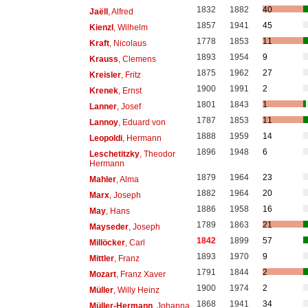
1832
1882
40
Jaëll
, Alfred
1857
1941
45
Kienzl
, Wilhelm
1778
1853
11
Kraft
, Nicolaus
1893
1954
9
Krauss
, Clemens
1875
1962
27
Kreisler
, Fritz
1900
1991
2
Krenek
, Ernst
1801
1843
1
Lanner
, Josef
1787
1853
11
Lannoy
, Eduard von
1888
1959
14
Leopoldi
, Hermann
1896
1948
6
Leschetitzky
, Theodor
Hermann
1879
1964
23
Mahler
, Alma
1882
1964
20
Marx
, Joseph
1886
1958
16
May
, Hans
1789
1863
21
Mayseder
, Joseph
1842
1899
57
Millöcker
, Carl
1893
1970
9
Mittler
, Franz
1791
1844
2
Mozart
, Franz Xaver
1900
1974
2
Müller
, Willy Heinz
1868
1941
34
Müller-Hermann
, Johanna