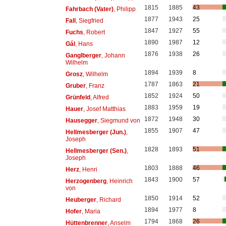
1815
1885
43
Fahrbach (Vater)
, Philipp
1877
1943
25
Fall
, Siegfried
1847
1927
55
Fuchs
, Robert
1890
1987
12
Gál
, Hans
1876
1938
26
Ganglberger
, Johann
Wilhelm
1894
1939
8
Grosz
, Wilhelm
1787
1863
21
Gruber
, Franz
1852
1924
50
Grünfeld
, Alfred
1883
1959
19
Hauer
, Josef Matthias
1872
1948
30
Hausegger
, Siegmund von
1855
1907
47
Hellmesberger (Jun.)
,
Joseph
1828
1893
51
Hellmesberger (Sen.)
,
Joseph
1803
1888
46
Herz
, Henri
1843
1900
57
Herzogenberg
, Heinrich
von
1850
1914
52
Heuberger
, Richard
1894
1977
8
Hofer
, Maria
1794
1868
26
Hüttenbrenner
, Anselm