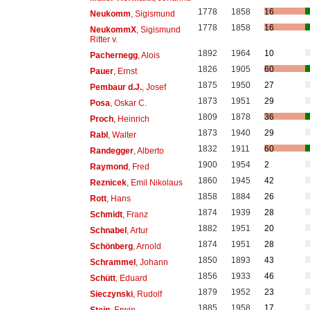
1778
1858
16
Neukomm
, Sigismund
1778
1858
16
NeukommX
, Sigismund
Ritter v.
1892
1964
10
Pachernegg
, Alois
1826
1905
60
Pauer
, Ernst
1875
1950
27
Pembaur d.J.
, Josef
1873
1951
29
Posa
, Oskar C.
1809
1878
36
Proch
, Heinrich
1873
1940
29
Rabl
, Walter
1832
1911
60
Randegger
, Alberto
1900
1954
2
Raymond
, Fred
1860
1945
42
Reznicek
, Emil Nikolaus
1858
1884
26
Rott
, Hans
1874
1939
28
Schmidt
, Franz
1882
1951
20
Schnabel
, Artur
1874
1951
28
Schönberg
, Arnold
1850
1893
43
Schrammel
, Johann
1856
1933
46
Schütt
, Eduard
1879
1952
23
Sieczynski
, Rudolf
1885
1958
17
Stein
, Erwin