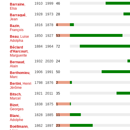
1910
1999
46
Barraine
,
Elsa
1928
1973
28
Barraqué
,
Jean
1816
1878
4
Bazin
,
François
1850
1927
53
Beau
, Luise
Adolpha
1884
1964
72
Béclard
d'Harcourt
,
Marguerite
1932
2020
24
Bernaud
,
Alain
1906
1991
50
Berthomieu
,
Marc
1798
1876
2
Bertini
, Henri
Jérôme
1921
2011
35
Bitsch
,
Marcel
1838
1875
1
Bizet
,
Georges
1828
1885
11
Blanc
,
Adolphe
1862
1897
23
Boëllmann
,