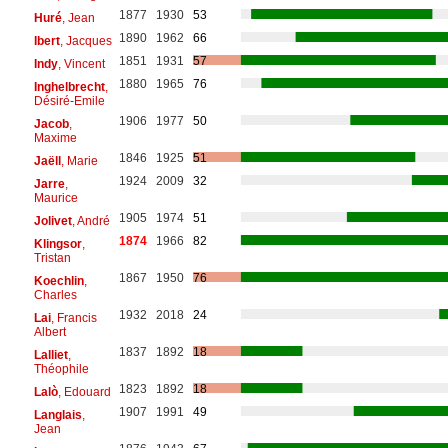
1877
1930
53
Huré
, Jean
1890
1962
66
Ibert
, Jacques
1851
1931
57
Indy
, Vincent
1880
1965
76
Inghelbrecht
,
Désiré-Emile
1906
1977
50
Jacob
,
Maxime
1846
1925
51
Jaëll
, Marie
1924
2009
32
Jarre
,
Maurice
1905
1974
51
Jolivet
, André
1874
1966
82
Klingsor
,
Tristan
1867
1950
76
Koechlin
,
Charles
1932
2018
24
Lai
, Francis
Albert
1837
1892
18
Lalliet
,
Théophile
1823
1892
18
Lalò
, Edouard
1907
1991
49
Langlais
,
Jean