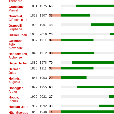
Théodore
1891
1975
65
Grandjany
,
Marcel
1828
1907
33
Grandval
,
Clémence de
1908
1997
48
Grappelli
,
Stéphane
1930
2019
26
Guillou
, Jean
1837
1911
37
Guilmant
,
Félix
Alexandre
1845
1912
38
Hasselmans
,
Alphonse
1886
1978
70
Heger
, Robert
1830
1911
37
Herman
,
Jules
1847
1903
29
Holmès
,
Augusta
1892
1955
63
Honegger
,
Arthur
1929
2021
27
Houdy
,
Pierick
1917
1992
39
Hubeau
, Jean
1858
1948
74
Hüe
, Georges