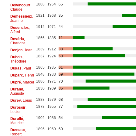
1888
1954
66
Delvincourt
,
Claude
1921
1968
35
Demessieux
,
Jeanne
1912
1971
44
Desenclos
,
Alfred
1856
1885
11
Devéria
,
Charlotte
1839
1912
38
Donjon
, Jean
1837
1924
50
Dubois
,
Théodore
1865
1935
61
Dukas
, Paul
1848
1933
59
Duparc
, Henri
1886
1971
70
Dupré
, Marcel
1830
1909
35
Durand
,
Auguste
1888
1979
68
Durey
, Louis
1878
1955
77
Durosoir
,
Lucien
1902
1986
54
Duruflé
,
Maurice
1896
1969
60
Dussaut
,
Robert