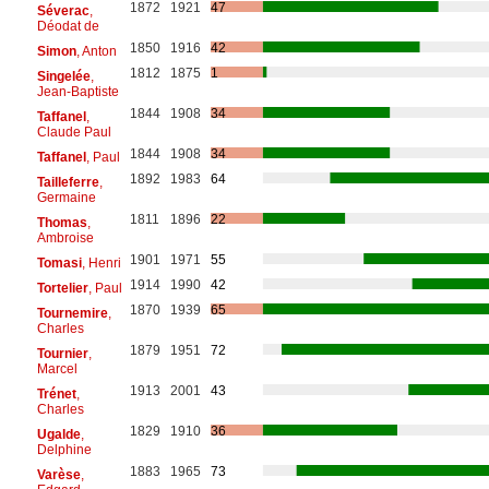
1872
1921
47
Séverac
,
Déodat de
1850
1916
42
Simon
, Anton
1812
1875
1
Singelée
,
Jean-Baptiste
1844
1908
34
Taffanel
,
Claude Paul
1844
1908
34
Taffanel
, Paul
1892
1983
64
Tailleferre
,
Germaine
1811
1896
22
Thomas
,
Ambroise
1901
1971
55
Tomasi
, Henri
1914
1990
42
Tortelier
, Paul
1870
1939
65
Tournemire
,
Charles
1879
1951
72
Tournier
,
Marcel
1913
2001
43
Trénet
,
Charles
1829
1910
36
Ugalde
,
Delphine
1883
1965
73
Varèse
,