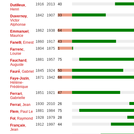
1916
2013
40
Dutilleux
,
Henri
1842
1907
33
Duvernoy
,
Victor
Alphonse
1862
1938
64
Emmanuel
,
Maurice
1860
1917
43
Fanelli
, Ernest
1804
1875
1
Farrenc
,
Louise
1881
1957
75
Fauchard
,
Auguste
1845
1924
50
Fauré
, Gabriel
1871
1942
68
Faye-Jozin
,
Hélène-
Frédérique
1851
1921
47
Ferrari
,
Gabrielle
1930
2010
26
Ferrat
, Jean
1881
1984
75
Flem
, Paul Le
1928
1979
28
Fol
, Raymond
1912
1997
44
Françaix
,
Jean