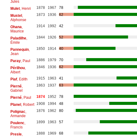
Jules
1878
1967
78
Mulet
, Henri
1873
1936
62
Mustel
,
Alphonse
1914
1992
42
Ohana
,
Maurice
1844
1926
52
Paladilhe
,
Émile
1850
1914
40
Pannequin
,
Jean
1886
1979
70
Paray
, Paul
1846
1936
62
Périlhou
,
Albert
1915
1963
41
Piaf
, Edith
1863
1937
63
Pierné
,
Gabriel
1874
1952
78
Pierné
, Paul
1908
1994
48
Planel
, Robert
1876
1962
80
Polignac
,
Armande
1899
1963
57
Poulenc
,
Francis
1888
1969
68
Presle
,