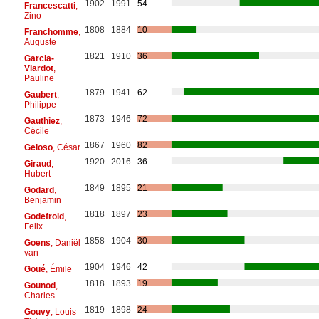
1902
1991
54
Francescatti
,
Zino
1808
1884
10
Franchomme
,
Auguste
1821
1910
36
Garcia-
Viardot
,
Pauline
1879
1941
62
Gaubert
,
Philippe
1873
1946
72
Gauthiez
,
Cécile
1867
1960
82
Geloso
, César
1920
2016
36
Giraud
,
Hubert
1849
1895
21
Godard
,
Benjamin
1818
1897
23
Godefroid
,
Felix
1858
1904
30
Goens
, Daniël
van
1904
1946
42
Goué
, Émile
1818
1893
19
Gounod
,
Charles
1819
1898
24
Gouvy
, Louis