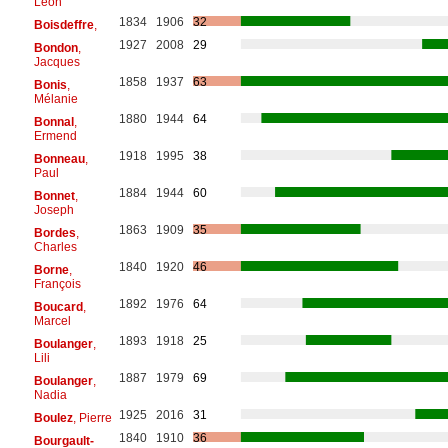
Léon
1834
1906
32
Boisdeffre
,
1927
2008
29
Bondon
,
Jacques
1858
1937
63
Bonis
,
Mélanie
1880
1944
64
Bonnal
,
Ermend
1918
1995
38
Bonneau
,
Paul
1884
1944
60
Bonnet
,
Joseph
1863
1909
35
Bordes
,
Charles
1840
1920
46
Borne
,
François
1892
1976
64
Boucard
,
Marcel
1893
1918
25
Boulanger
,
Lili
1887
1979
69
Boulanger
,
Nadia
1925
2016
31
Boulez
, Pierre
1840
1910
36
Bourgault-