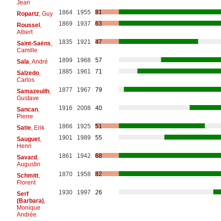
Jean
1864
1955
81
Ropartz
, Guy
1869
1937
63
Roussel
,
Albert
1835
1921
47
Saint-Saëns
,
Camille
1899
1968
57
Sala
, André
1885
1961
71
Salzedo
,
Carlos
1877
1967
79
Samazeuilh
,
Gustave
1916
2008
40
Sancan
,
Pierre
1866
1925
51
Satie
, Erik
1901
1989
55
Sauguet
,
Henri
1861
1942
68
Savard
,
Augustin
1870
1958
82
Schmitt
,
Florent
1930
1997
26
Serf
(Barbara)
,
Monique
Andrée