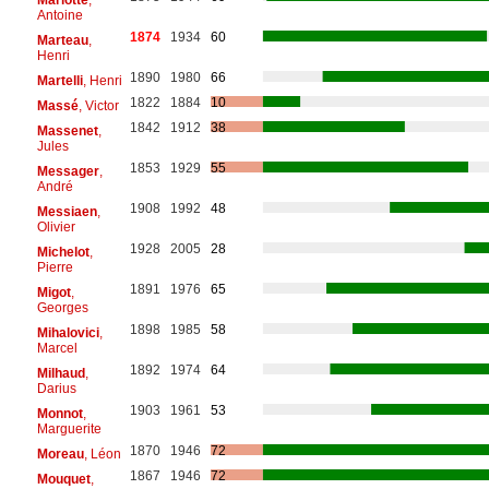
Antoine
1874
1934
60
Marteau
,
Henri
1890
1980
66
Martelli
, Henri
1822
1884
10
Massé
, Victor
1842
1912
38
Massenet
,
Jules
1853
1929
55
Messager
,
André
1908
1992
48
Messiaen
,
Olivier
1928
2005
28
Michelot
,
Pierre
1891
1976
65
Migot
,
Georges
1898
1985
58
Mihalovici
,
Marcel
1892
1974
64
Milhaud
,
Darius
1903
1961
53
Monnot
,
Marguerite
1870
1946
72
Moreau
, Léon
1867
1946
72
Mouquet
,