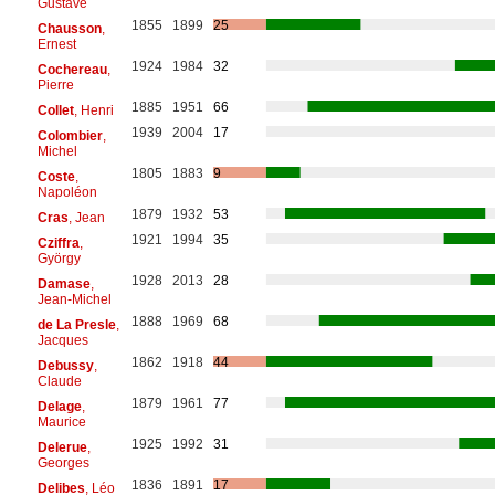
Gustave
1855
1899
25
Chausson
,
Ernest
1924
1984
32
Cochereau
,
Pierre
1885
1951
66
Collet
, Henri
1939
2004
17
Colombier
,
Michel
1805
1883
9
Coste
,
Napoléon
1879
1932
53
Cras
, Jean
1921
1994
35
Cziffra
,
György
1928
2013
28
Damase
,
Jean-Michel
1888
1969
68
de La Presle
,
Jacques
1862
1918
44
Debussy
,
Claude
1879
1961
77
Delage
,
Maurice
1925
1992
31
Delerue
,
Georges
1836
1891
17
Delibes
, Léo