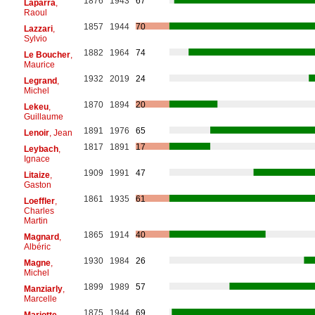
1876
1943
67
Laparra
,
Raoul
1857
1944
70
Lazzari
,
Sylvio
1882
1964
74
Le Boucher
,
Maurice
1932
2019
24
Legrand
,
Michel
1870
1894
20
Lekeu
,
Guillaume
1891
1976
65
Lenoir
, Jean
1817
1891
17
Leybach
,
Ignace
1909
1991
47
Litaize
,
Gaston
1861
1935
61
Loeffler
,
Charles
Martin
1865
1914
40
Magnard
,
Albéric
1930
1984
26
Magne
,
Michel
1899
1989
57
Manziarly
,
Marcelle
1875
1944
69
Mariotte
,