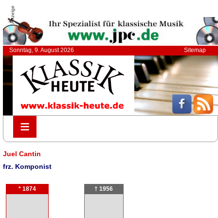
Anzeige
Sonntag, 9. August 2026
Sitemap
≡
≡
Juel Cantin
frz. Komponist
* 1874
† 1956