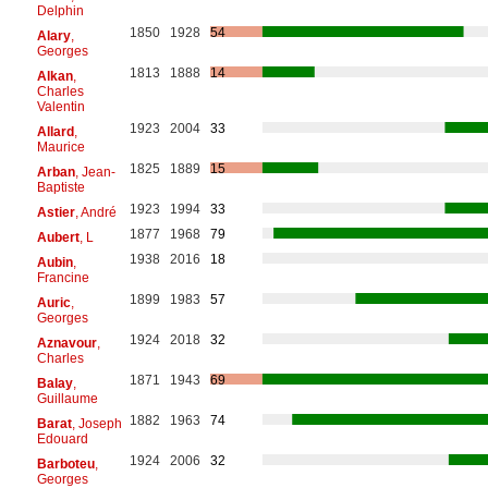
Delphin
1850
1928
54
Alary
,
Georges
1813
1888
14
Alkan
,
Charles
Valentin
1923
2004
33
Allard
,
Maurice
1825
1889
15
Arban
, Jean-
Baptiste
1923
1994
33
Astier
, André
1877
1968
79
Aubert
, L
1938
2016
18
Aubin
,
Francine
1899
1983
57
Auric
,
Georges
1924
2018
32
Aznavour
,
Charles
1871
1943
69
Balay
,
Guillaume
1882
1963
74
Barat
, Joseph
Edouard
1924
2006
32
Barboteu
,
Georges