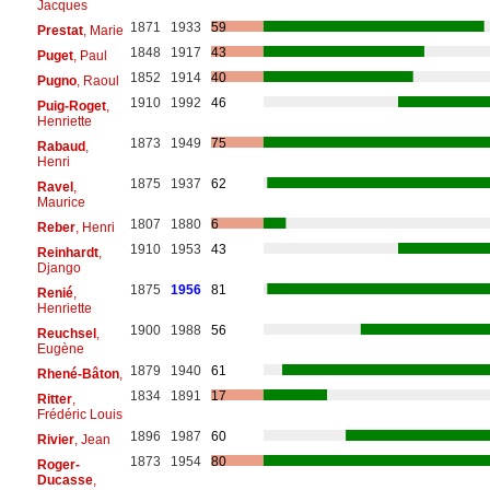
Jacques
1871
1933
59
Prestat
, Marie
1848
1917
43
Puget
, Paul
1852
1914
40
Pugno
, Raoul
1910
1992
46
Puig-Roget
,
Henriette
1873
1949
75
Rabaud
,
Henri
1875
1937
62
Ravel
,
Maurice
1807
1880
6
Reber
, Henri
1910
1953
43
Reinhardt
,
Django
1875
1956
81
Renié
,
Henriette
1900
1988
56
Reuchsel
,
Eugène
1879
1940
61
Rhené-Bâton
,
1834
1891
17
Ritter
,
Frédéric Louis
1896
1987
60
Rivier
, Jean
1873
1954
80
Roger-
Ducasse
,