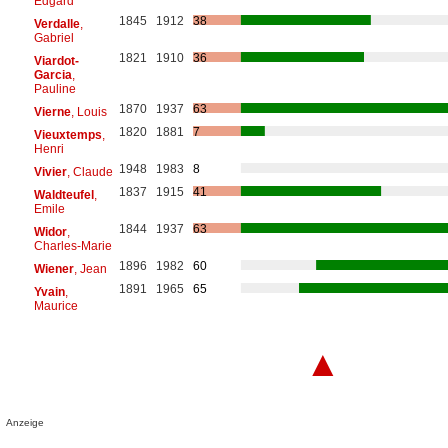
Edgard
1845
1912
38
Verdalle
,
Gabriel
1821
1910
36
Viardot-
Garcia
,
Pauline
1870
1937
63
Vierne
, Louis
1820
1881
7
Vieuxtemps
,
Henri
1948
1983
8
Vivier
, Claude
1837
1915
41
Waldteufel
,
Emile
1844
1937
63
Widor
,
Charles-Marie
1896
1982
60
Wiener
, Jean
1891
1965
65
Yvain
,
Maurice
▲
Anzeige