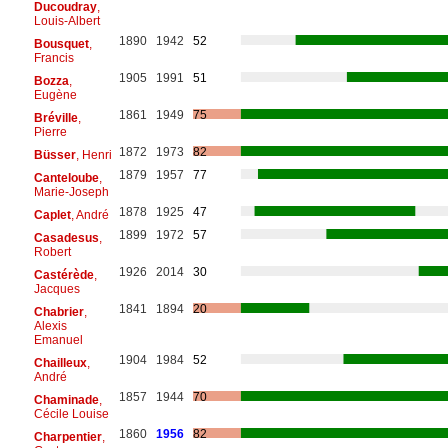
Ducoudray
,
Louis-Albert
1890
1942
52
Bousquet
,
Francis
1905
1991
51
Bozza
,
Eugène
1861
1949
75
Bréville
,
Pierre
1872
1973
82
Büsser
, Henri
1879
1957
77
Canteloube
,
Marie-Joseph
1878
1925
47
Caplet
, André
1899
1972
57
Casadesus
,
Robert
1926
2014
30
Castérède
,
Jacques
1841
1894
20
Chabrier
,
Alexis
Emanuel
1904
1984
52
Chailleux
,
André
1857
1944
70
Chaminade
,
Cécile Louise
1860
1956
82
Charpentier
,