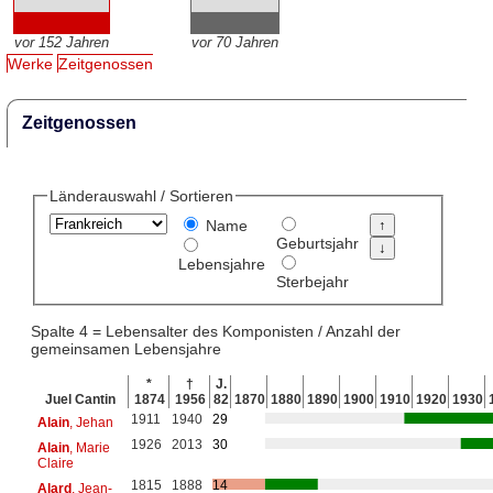
vor 152 Jahren
vor 70 Jahren
Werke
Zeitgenossen
Zeitgenossen
Länderauswahl / Sortieren
Name
Geburtsjahr
Lebensjahre
Sterbejahr
Spalte 4 = Lebensalter des Komponisten / Anzahl der
gemeinsamen Lebensjahre
*
†
J.
Juel Cantin
1874
1956
82
1870
1880
1890
1900
1910
1920
1930
1911
1940
29
Alain
, Jehan
1926
2013
30
Alain
, Marie
Claire
1815
1888
14
Alard
, Jean-