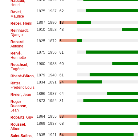
Rabaud
,
Henri
1875
1937
62
Ravel
,
Maurice
1807
1880
13
Reber
, Henri
1910
1953
43
Reinhardt
,
Django
1825
1872
5
Renard
,
Antoine
1875
1956
81
Renié
,
Henriette
1900
1988
60
Reuchsel
,
Eugène
1879
1940
61
Rhené-Bâton
,
1834
1891
24
Ritter
,
Frédéric Louis
1896
1987
64
Rivier
, Jean
1873
1954
81
Roger-
Ducasse
,
Jean
1864
1955
88
Ropartz
, Guy
1869
1937
68
Roussel
,
Albert
1835
1921
54
Saint-Saëns
,