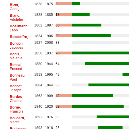
1838
1875
8
Bizet
,
Georges
1828
1885
18
Blanc
,
Adolphe
1862
1897
30
Boëllmann
,
Léon
1834
1906
39
Boisdeffre
,
1927
2008
33
Bondon
,
Jacques
1858
1937
70
Bonis
,
Mélanie
1880
1944
64
Bonnal
,
Ermend
1918
1995
42
Bonneau
,
Paul
1884
1944
60
Bonnet
,
Joseph
1863
1909
42
Bordes
,
Charles
1840
1920
53
Borne
,
François
1892
1976
68
Boucard
,
Marcel
1893
1918
25
Boulanger
,