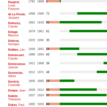
1781
1868
1
Dauprat
,
Louis
François
1888
1969
72
de La Presle
,
Jacques
1862
1918
51
Debussy
,
Claude
1879
1961
81
Delage
,
Maurice
1925
1992
35
Delerue
,
Georges
1836
1891
24
Delibes
, Léo
1888
1954
66
Delvincourt
,
Claude
1921
1968
39
Demessieux
,
Jeanne
1912
1971
48
Desenclos
,
Alfred
1856
1885
18
Devéria
,
Charlotte
1839
1912
45
Donjon
, Jean
1837
1924
57
Dubois
,
Théodore
1865
1935
68
Dukas
, Paul