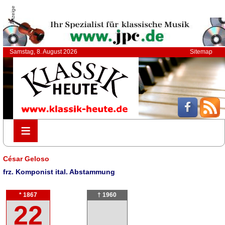
Anzeige
Samstag, 8. August 2026
Sitemap
≡
≡
César Geloso
frz. Komponist ital. Abstammung
* 1867
† 1960
22