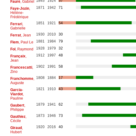
1845
1924
57
Fauré
, Gabriel
1871
1942
71
Faye-Jozin
,
Hélène-
Frédérique
1851
1921
54
Ferrari
,
Gabrielle
1930
2010
30
Ferrat
, Jean
1881
1984
79
Flem
, Paul Le
1928
1979
32
Fol
, Raymond
1912
1997
48
Françaix
,
Jean
1902
1991
58
Francescatti
,
Zino
1808
1884
17
Franchomme
,
Auguste
1821
1910
43
Garcia-
Viardot
,
Pauline
1879
1941
62
Gaubert
,
Philippe
1873
1946
73
Gauthiez
,
Cécile
1920
2016
40
Giraud
,
Hubert