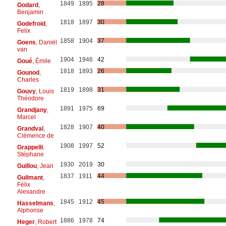
1849
1895
28
Godard
,
Benjamin
1818
1897
30
Godefroid
,
Felix
1858
1904
37
Goens
, Daniël
van
1904
1946
42
Goué
, Émile
1818
1893
26
Gounod
,
Charles
1819
1898
31
Gouvy
, Louis
Théodore
1891
1975
69
Grandjany
,
Marcel
1828
1907
40
Grandval
,
Clémence de
1908
1997
52
Grappelli
,
Stéphane
1930
2019
30
Guillou
, Jean
1837
1911
44
Guilmant
,
Félix
Alexandre
1845
1912
45
Hasselmans
,
Alphonse
1886
1978
74
Heger
, Robert