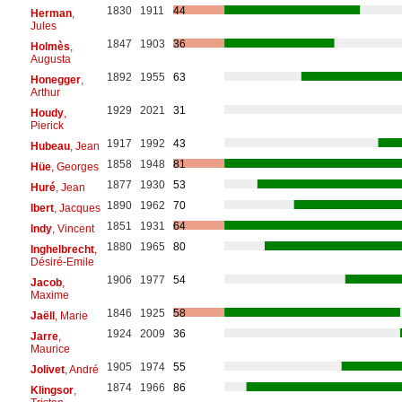
1830
1911
44
Herman
,
Jules
1847
1903
36
Holmès
,
Augusta
1892
1955
63
Honegger
,
Arthur
1929
2021
31
Houdy
,
Pierick
1917
1992
43
Hubeau
, Jean
1858
1948
81
Hüe
, Georges
1877
1930
53
Huré
, Jean
1890
1962
70
Ibert
, Jacques
1851
1931
64
Indy
, Vincent
1880
1965
80
Inghelbrecht
,
Désiré-Emile
1906
1977
54
Jacob
,
Maxime
1846
1925
58
Jaëll
, Marie
1924
2009
36
Jarre
,
Maurice
1905
1974
55
Jolivet
, André
1874
1966
86
Klingsor
,