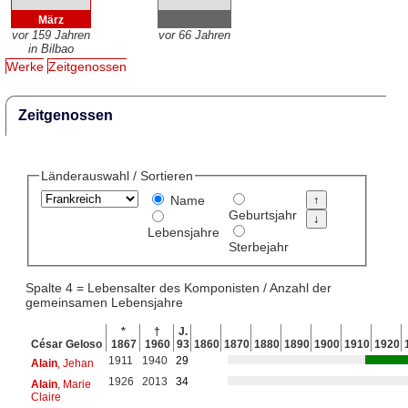
März
vor 159 Jahren
vor 66 Jahren
in Bilbao
Werke
Zeitgenossen
Zeitgenossen
Länderauswahl / Sortieren
Name
Geburtsjahr
Lebensjahre
Sterbejahr
Spalte 4 = Lebensalter des Komponisten / Anzahl der
gemeinsamen Lebensjahre
*
†
J.
César Geloso
1867
1960
93
1860
1870
1880
1890
1900
1910
1920
1911
1940
29
Alain
, Jehan
1926
2013
34
Alain
, Marie
Claire