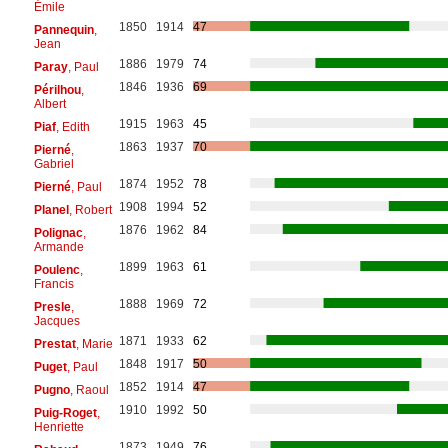
Émile
1850
1914
47
Pannequin
,
Jean
1886
1979
74
Paray
, Paul
1846
1936
69
Périlhou
,
Albert
1915
1963
45
Piaf
, Edith
1863
1937
70
Pierné
,
Gabriel
1874
1952
78
Pierné
, Paul
1908
1994
52
Planel
, Robert
1876
1962
84
Polignac
,
Armande
1899
1963
61
Poulenc
,
Francis
1888
1969
72
Presle
,
Jacques
1871
1933
62
Prestat
, Marie
1848
1917
50
Puget
, Paul
1852
1914
47
Pugno
, Raoul
1910
1992
50
Puig-Roget
,
Henriette
1873
1949
76