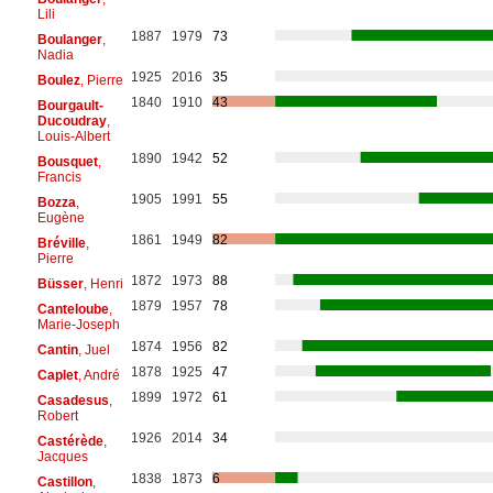
Lili
1887
1979
73
Boulanger
,
Nadia
1925
2016
35
Boulez
, Pierre
1840
1910
43
Bourgault-
Ducoudray
,
Louis-Albert
1890
1942
52
Bousquet
,
Francis
1905
1991
55
Bozza
,
Eugène
1861
1949
82
Bréville
,
Pierre
1872
1973
88
Büsser
, Henri
1879
1957
78
Canteloube
,
Marie-Joseph
1874
1956
82
Cantin
, Juel
1878
1925
47
Caplet
, André
1899
1972
61
Casadesus
,
Robert
1926
2014
34
Castérède
,
Jacques
1838
1873
6
Castillon
,