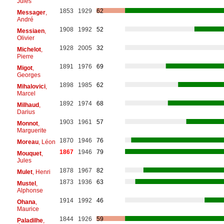
Jules
1853
1929
62
Messager
,
André
1908
1992
52
Messiaen
,
Olivier
1928
2005
32
Michelot
,
Pierre
1891
1976
69
Migot
,
Georges
1898
1985
62
Mihalovici
,
Marcel
1892
1974
68
Milhaud
,
Darius
1903
1961
57
Monnot
,
Marguerite
1870
1946
76
Moreau
, Léon
1867
1946
79
Mouquet
,
Jules
1878
1967
82
Mulet
, Henri
1873
1936
63
Mustel
,
Alphonse
1914
1992
46
Ohana
,
Maurice
1844
1926
59
Paladilhe
,