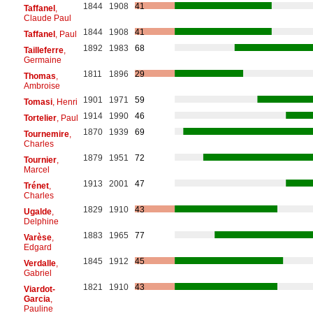
1844
1908
41
Taffanel
,
Claude Paul
1844
1908
41
Taffanel
, Paul
1892
1983
68
Tailleferre
,
Germaine
1811
1896
29
Thomas
,
Ambroise
1901
1971
59
Tomasi
, Henri
1914
1990
46
Tortelier
, Paul
1870
1939
69
Tournemire
,
Charles
1879
1951
72
Tournier
,
Marcel
1913
2001
47
Trénet
,
Charles
1829
1910
43
Ugalde
,
Delphine
1883
1965
77
Varèse
,
Edgard
1845
1912
45
Verdalle
,
Gabriel
1821
1910
43
Viardot-
Garcia
,
Pauline