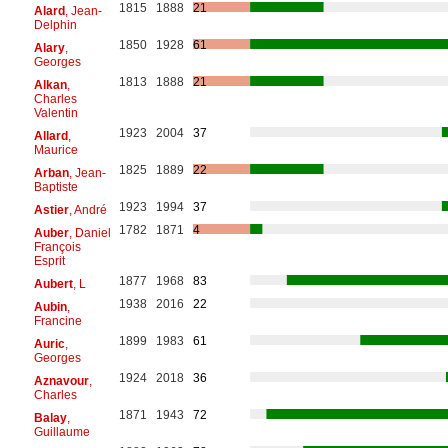
1815
1888
21
Alard
, Jean-
Delphin
1850
1928
61
Alary
,
Georges
1813
1888
21
Alkan
,
Charles
Valentin
1923
2004
37
Allard
,
Maurice
1825
1889
22
Arban
, Jean-
Baptiste
1923
1994
37
Astier
, André
1782
1871
4
Auber
, Daniel
François
Esprit
1877
1968
83
Aubert
, L
1938
2016
22
Aubin
,
Francine
1899
1983
61
Auric
,
Georges
1924
2018
36
Aznavour
,
Charles
1871
1943
72
Balay
,
Guillaume