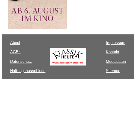
About
Impressum
AGBs
Kontakt
Datenschutz
Mediadaten
Haftungsausschluss
Sitemap