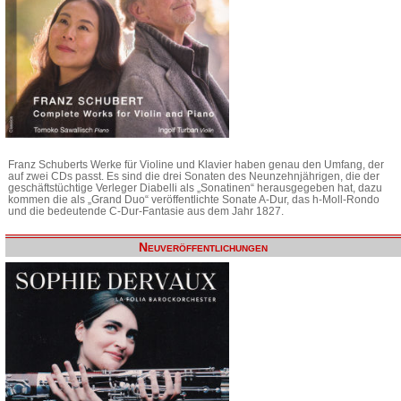
Franz Schuberts Werke für Violine und Klavier haben genau den Umfang, der
auf zwei CDs passt. Es sind die drei Sonaten des Neunzehnjährigen, die der
geschäftstüchtige Verleger Diabelli als „Sonatinen“ herausgegeben hat, dazu
kommen die als „Grand Duo“ veröffentlichte Sonate A-Dur, das h-Moll-Rondo
und die bedeutende C-Dur-Fantasie aus dem Jahr 1827.
Neuveröffentlichungen