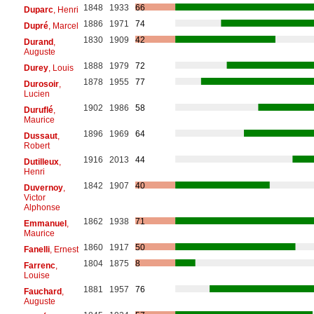
1848
1933
66
Duparc
, Henri
1886
1971
74
Dupré
, Marcel
1830
1909
42
Durand
,
Auguste
1888
1979
72
Durey
, Louis
1878
1955
77
Durosoir
,
Lucien
1902
1986
58
Duruflé
,
Maurice
1896
1969
64
Dussaut
,
Robert
1916
2013
44
Dutilleux
,
Henri
1842
1907
40
Duvernoy
,
Victor
Alphonse
1862
1938
71
Emmanuel
,
Maurice
1860
1917
50
Fanelli
, Ernest
1804
1875
8
Farrenc
,
Louise
1881
1957
76
Fauchard
,
Auguste