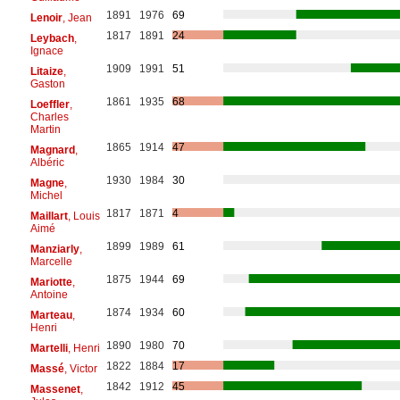
1891
1976
69
Lenoir
, Jean
1817
1891
24
Leybach
,
Ignace
1909
1991
51
Litaize
,
Gaston
1861
1935
68
Loeffler
,
Charles
Martin
1865
1914
47
Magnard
,
Albéric
1930
1984
30
Magne
,
Michel
1817
1871
4
Maillart
, Louis
Aimé
1899
1989
61
Manziarly
,
Marcelle
1875
1944
69
Mariotte
,
Antoine
1874
1934
60
Marteau
,
Henri
1890
1980
70
Martelli
, Henri
1822
1884
17
Massé
, Victor
1842
1912
45
Massenet
,