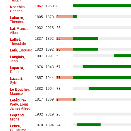
Tristan
1867
1950
83
Koechlin
,
Charles
1805
1870
3
Labarre
,
Theodore
1932
2018
28
Lai
, Francis
Albert
1837
1892
25
Lalliet
,
Théophile
1823
1892
25
Lalò
, Edouard
1907
1991
53
Langlais
,
Jean
1876
1943
67
Laparra
,
Raoul
1857
1944
77
Lazzari
,
Sylvio
1882
1964
78
Le Boucher
,
Maurice
1817
1869
2
Lefébure-
Wely
, Louis
James Alfred
1932
2019
28
Legrand
,
Michel
1870
1894
24
Lekeu
,
Guillaume