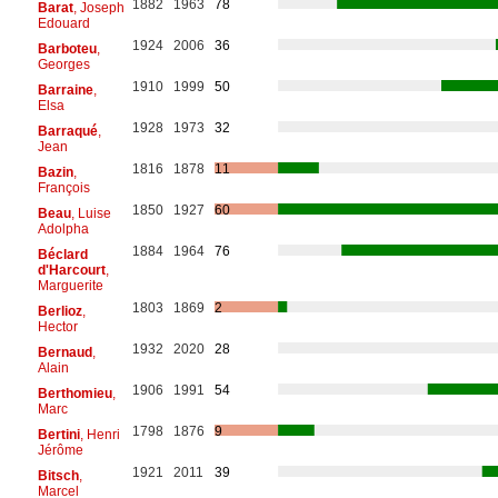
1882
1963
78
Barat
, Joseph
Edouard
1924
2006
36
Barboteu
,
Georges
1910
1999
50
Barraine
,
Elsa
1928
1973
32
Barraqué
,
Jean
1816
1878
11
Bazin
,
François
1850
1927
60
Beau
, Luise
Adolpha
1884
1964
76
Béclard
d'Harcourt
,
Marguerite
1803
1869
2
Berlioz
,
Hector
1932
2020
28
Bernaud
,
Alain
1906
1991
54
Berthomieu
,
Marc
1798
1876
9
Bertini
, Henri
Jérôme
1921
2011
39
Bitsch
,
Marcel