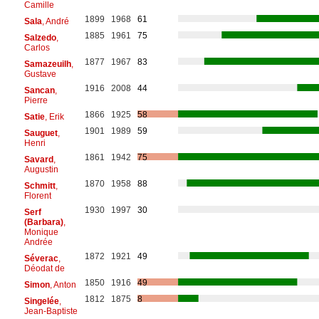
Camille
1899
1968
61
Sala
, André
1885
1961
75
Salzedo
,
Carlos
1877
1967
83
Samazeuilh
,
Gustave
1916
2008
44
Sancan
,
Pierre
1866
1925
58
Satie
, Erik
1901
1989
59
Sauguet
,
Henri
1861
1942
75
Savard
,
Augustin
1870
1958
88
Schmitt
,
Florent
1930
1997
30
Serf
(Barbara)
,
Monique
Andrée
1872
1921
49
Séverac
,
Déodat de
1850
1916
49
Simon
, Anton
1812
1875
8
Singelée
,
Jean-Baptiste