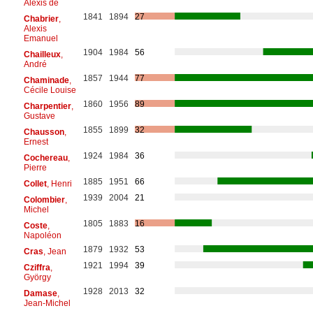
Alexis de
1841
1894
27
Chabrier
,
Alexis
Emanuel
1904
1984
56
Chailleux
,
André
1857
1944
77
Chaminade
,
Cécile Louise
1860
1956
89
Charpentier
,
Gustave
1855
1899
32
Chausson
,
Ernest
1924
1984
36
Cochereau
,
Pierre
1885
1951
66
Collet
, Henri
1939
2004
21
Colombier
,
Michel
1805
1883
16
Coste
,
Napoléon
1879
1932
53
Cras
, Jean
1921
1994
39
Cziffra
,
György
1928
2013
32
Damase
,
Jean-Michel