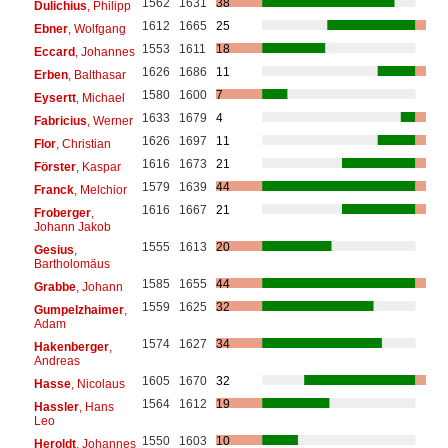
1562
1631
38
Dulichius
, Philipp
1612
1665
25
Ebner
, Wolfgang
1553
1611
18
Eccard
, Johannes
1626
1686
11
Erben
, Balthasar
1580
1600
7
Eysertt
, Michael
1633
1679
4
Fabricius
, Werner
1626
1697
11
Flor
, Christian
1616
1673
21
Förster
, Kaspar
1579
1639
44
Franck
, Melchior
1616
1667
21
Froberger
,
Johann Jakob
1555
1613
20
Gesius
,
Bartholomäus
1585
1655
44
Grabbe
, Johann
1559
1625
32
Gumpelzhaimer
,
Adam
1574
1627
34
Hakenberger
,
Andreas
1605
1670
32
Hasse
, Nicolaus
1564
1612
19
Hassler
, Hans
Leo
1550
1603
10
Heroldt
, Johannes