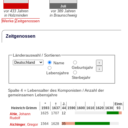
Juli
vor 433 Jahren
vor 389 Jahren
in Holzminden
in Braunschweig
Werke
Zeitgenossen
Zeitgenossen
Länderauswahl / Sortieren
Name
Geburtsjahr
Lebensjahre
Sterbejahr
Spalte 4 = Lebensalter des Komponisten / Anzahl der
gemeinsamen Lebensjahre
*
†
J.
Eintr.
Heinrich Grimm
1593
1637
44
1590
1600
1610
1620
1630
93
1625
1707
12
Ahle
, Johann
Rudolf
1564
1628
35
Aichinger
, Gregor