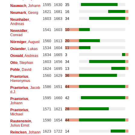
1595
1630
35
Nauwach
, Johann
1621
1681
16
Neumark
, Georg
1603
1663
34
Neunhaber
,
Andreas
1541
1603
10
Newsidler
,
Conrad
1560
1613
20
Nörmiger
, August
1534
1604
11
Osiander
, Lukas
1634
1665
3
Oswald
, Andreas
1603
1656
34
Otto
, Stephan
1624
1695
13
Pohle
, David
1560
1629
36
Praetorius
,
Hieronymus
1586
1651
44
Praetorius
, Jacob
d.J.
1595
1660
42
Praetorius
,
Johann
1571
1621
28
Praetorius
,
Michael
1590
1654
44
Rautenstein
,
Julius Ernst
1623
1722
14
Reincken
, Johann