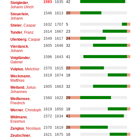
1593
1635
42
Steigleder
,
Johann Ulrich
1546
1613
20
Steuerlein
,
Johann
1632
1707
5
Stieler
, Caspar
1614
1667
23
Tunder
, Franz
1549
1617
24
Ulenberg
, Caspar
1605
1646
32
Vierdanck
,
Johann
1596
1643
41
Voigtländer
,
Gabriel
1570
1615
22
Vulpius
, Melchior
1619
1674
18
Weckmann
,
Matthias
1605
1663
32
Weiland
, Julius
Johannes
1560
1622
29
Weißensee
,
Friedrich
1619
1650
18
Werner
, Christoph
1572
1634
41
Widmann
,
Erasmus
1570
1619
26
Zangius
, Nicolaus
1621
1675
16
Zeutschner
,