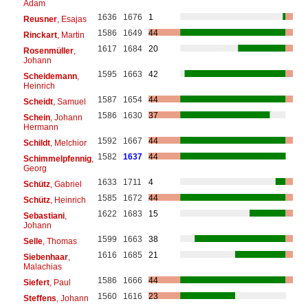
Adam
1636
1676
1
Reusner
, Esajas
1586
1649
44
Rinckart
, Martin
1617
1684
20
Rosenmüller
,
Johann
1595
1663
42
Scheidemann
,
Heinrich
1587
1654
44
Scheidt
, Samuel
1586
1630
37
Schein
, Johann
Hermann
1592
1667
44
Schildt
, Melchior
1582
1637
44
Schimmelpfennig
,
Georg
1633
1711
4
Schütz
, Gabriel
1585
1672
44
Schütz
, Heinrich
1622
1683
15
Sebastiani
,
Johann
1599
1663
38
Selle
, Thomas
1616
1685
21
Siebenhaar
,
Malachias
1586
1666
44
Siefert
, Paul
1560
1616
23
Steffens
, Johann