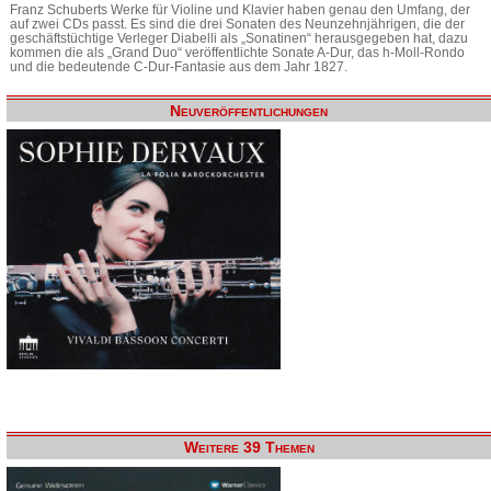
Franz Schuberts Werke für Violine und Klavier haben genau den Umfang, der
auf zwei CDs passt. Es sind die drei Sonaten des Neunzehnjährigen, die der
geschäftstüchtige Verleger Diabelli als „Sonatinen“ herausgegeben hat, dazu
kommen die als „Grand Duo“ veröffentlichte Sonate A-Dur, das h-Moll-Rondo
und die bedeutende C-Dur-Fantasie aus dem Jahr 1827.
Neuveröffentlichungen
Weitere 39 Themen