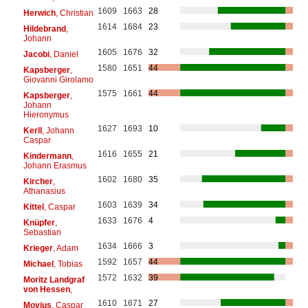
1609
1663
28
Herwich
, Christian
1614
1684
23
Hildebrand
,
Johann
1605
1676
32
Jacobi
, Daniel
1580
1651
44
Kapsberger
,
Giovanni Girolamo
1575
1661
44
Kapsberger
,
Johann
Hieronymus
1627
1693
10
Kerll
, Johann
Caspar
1616
1655
21
Kindermann
,
Johann Erasmus
1602
1680
35
Kircher
,
Athanasius
1603
1639
34
Kittel
, Caspar
1633
1676
4
Knüpfer
,
Sebastian
1634
1666
3
Krieger
, Adam
1592
1657
44
Michael
, Tobias
1572
1632
39
Moritz Landgraf
von Hessen
,
1610
1671
27
Movius
, Caspar