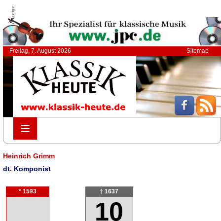
Anzeige
Freitag, 7. August 2026
Sitemap
≡
≡
Heinrich Grimm
dt. Komponist
* 1593
† 1637
10