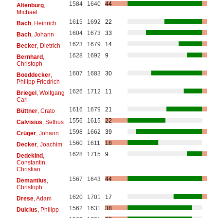
1584
1640
44
Altenburg
,
Michael
1615
1692
22
Bach
, Heinrich
1604
1673
33
Bach
, Johann
1623
1679
14
Becker
, Dietrich
1628
1692
9
Bernhard
,
Christoph
1607
1683
30
Boeddecker
,
Philipp Friedrich
1626
1712
11
Briegel
, Wolfgang
Carl
1616
1679
21
Büttner
, Crato
1556
1615
22
Calvisius
, Sethus
1598
1662
39
Crüger
, Johann
1560
1611
18
Decker
, Joachim
1628
1715
9
Dedekind
,
Constantin
Christian
1567
1643
44
Demantius
,
Christoph
1620
1701
17
Drese
, Adam
1562
1631
38
Dulcius
, Philipp