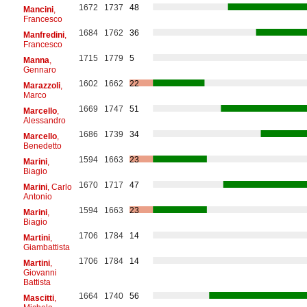
1672
1737
48
Mancini
,
Francesco
1684
1762
36
Manfredini
,
Francesco
1715
1779
5
Manna
,
Gennaro
1602
1662
22
Marazzoli
,
Marco
1669
1747
51
Marcello
,
Alessandro
1686
1739
34
Marcello
,
Benedetto
1594
1663
23
Marini
,
Biagio
1670
1717
47
Marini
, Carlo
Antonio
1594
1663
23
Marini
,
Biagio
1706
1784
14
Martini
,
Giambattista
1706
1784
14
Martini
,
Giovanni
Battista
1664
1740
56
Mascitti
,