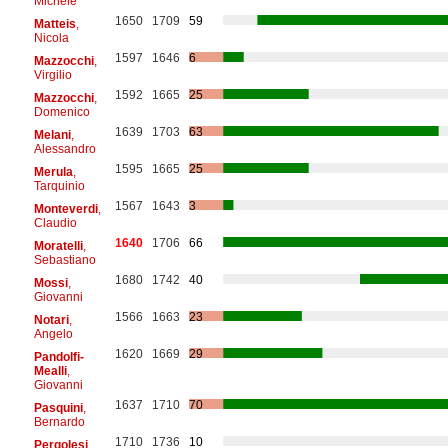
Michele
1650
1709
59
Matteis
,
Nicola
1597
1646
6
Mazzocchi
,
Virgilio
1592
1665
25
Mazzocchi
,
Domenico
1639
1703
63
Melani
,
Alessandro
1595
1665
25
Merula
,
Tarquinio
1567
1643
3
Monteverdi
,
Claudio
1640
1706
66
Moratelli
,
Sebastiano
1680
1742
40
Mossi
,
Giovanni
1566
1663
23
Notari
,
Angelo
1620
1669
29
Pandolfi-
Mealli
,
Giovanni
1637
1710
70
Pasquini
,
Bernardo
1710
1736
10
Pergolesi
,