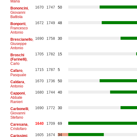
Maria
1670
1747
50
Bononcini
,
Giovanni
Battista
1672
1749
48
Bonporti
,
Francesco
Antonio
1690
1758
30
Brescianello
,
Giuseppe
Antonio
1705
1782
15
Broschi
(Farinelli)
,
Carlo
1715
1787
5
Cafaro
,
Pasquale
1670
1736
50
Caldara
,
Antonio
1680
1744
40
Capponi
,
Abbate
Ranieri
1690
1772
30
Carbonelli
,
Giovanni
Stefano
1640
1709
69
Caresana
,
Cristofaro
1605
1674
34
Carissimi
,