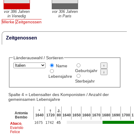
vor 386 Jahren
vor 306 Jahren
in Venedig
in Paris
Werke
Zeitgenossen
Zeitgenossen
Länderauswahl / Sortieren
Name
Geburtsjahr
Lebensjahre
Sterbejahr
Spalte 4 = Lebensalter des Komponisten / Anzahl der
gemeinsamen Lebensjahre
*
†
J.
Antonia
1640
1720
80
1640
1650
1660
1670
1680
1690
1700
1
Bembo
1675
1742
45
Abaco
,
Evaristo
Felice