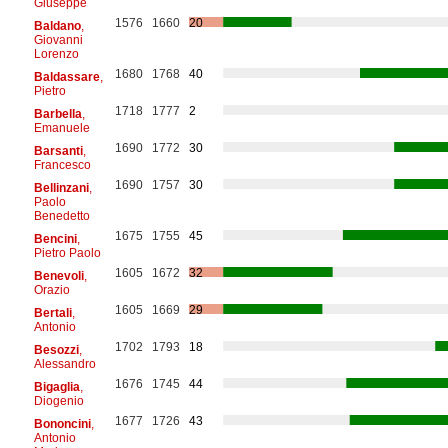
Giuseppe
1576
1660
20
Baldano
,
Giovanni
Lorenzo
1680
1768
40
Baldassare
,
Pietro
1718
1777
2
Barbella
,
Emanuele
1690
1772
30
Barsanti
,
Francesco
1690
1757
30
Bellinzani
,
Paolo
Benedetto
1675
1755
45
Bencini
,
Pietro Paolo
1605
1672
32
Benevoli
,
Orazio
1605
1669
29
Bertali
,
Antonio
1702
1793
18
Besozzi
,
Alessandro
1676
1745
44
Bigaglia
,
Diogenio
1677
1726
43
Bononcini
,
Antonio