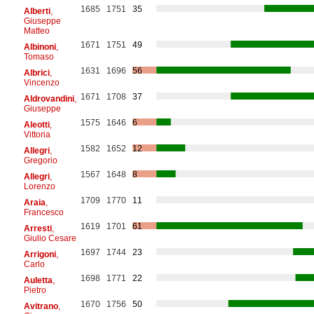
1685
1751
35
Alberti
,
Giuseppe
Matteo
1671
1751
49
Albinoni
,
Tomaso
1631
1696
56
Albrici
,
Vincenzo
1671
1708
37
Aldrovandini
,
Giuseppe
1575
1646
6
Aleotti
,
Vittoria
1582
1652
12
Allegri
,
Gregorio
1567
1648
8
Allegri
,
Lorenzo
1709
1770
11
Araia
,
Francesco
1619
1701
61
Arresti
,
Giulio Cesare
1697
1744
23
Arrigoni
,
Carlo
1698
1771
22
Auletta
,
Pietro
1670
1756
50
Avitrano
,