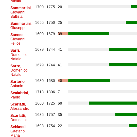
Nicola
1700
1775
20
Sammartini
,
Giovanni
Battista
1695
1750
25
Sammartini
,
Giuseppe
1600
1679
39
Sances
,
Giovanni
Felice
1679
1744
41
Sarri
,
Domenico
Natale
1679
1744
41
Sarro
,
Domenico
Natale
1630
1680
40
Sartorio
,
Antonio
1713
1806
7
Scalabrini
,
Paolo
1660
1725
60
Scarlatti
,
Alessandro
1685
1757
35
Scarlatti
,
Domenico
1698
1754
22
Schiassi
,
Gaetano
Maria