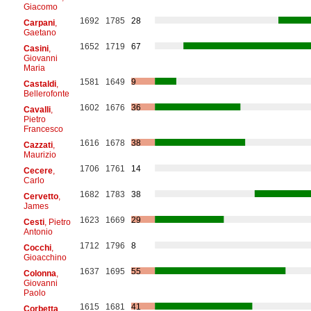
Giacomo
1692
1785
28
Carpani
,
Gaetano
1652
1719
67
Casini
,
Giovanni
Maria
1581
1649
9
Castaldi
,
Bellerofonte
1602
1676
36
Cavalli
,
Pietro
Francesco
1616
1678
38
Cazzati
,
Maurizio
1706
1761
14
Cecere
,
Carlo
1682
1783
38
Cervetto
,
James
1623
1669
29
Cesti
, Pietro
Antonio
1712
1796
8
Cocchi
,
Gioacchino
1637
1695
55
Colonna
,
Giovanni
Paolo
1615
1681
41
Corbetta
,