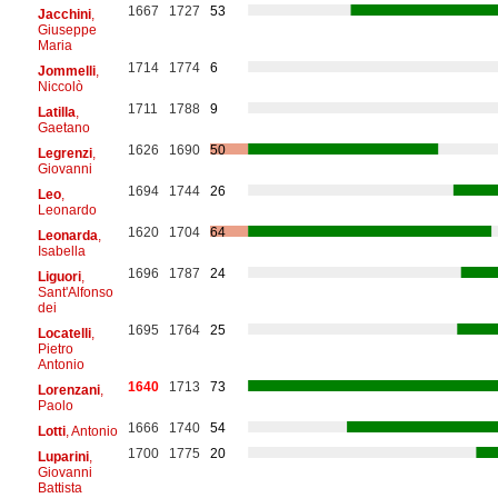
1667
1727
53
Jacchini
,
Giuseppe
Maria
1714
1774
6
Jommelli
,
Niccolò
1711
1788
9
Latilla
,
Gaetano
1626
1690
50
Legrenzi
,
Giovanni
1694
1744
26
Leo
,
Leonardo
1620
1704
64
Leonarda
,
Isabella
1696
1787
24
Liguori
,
Sant'Alfonso
dei
1695
1764
25
Locatelli
,
Pietro
Antonio
1640
1713
73
Lorenzani
,
Paolo
1666
1740
54
Lotti
, Antonio
1700
1775
20
Luparini
,
Giovanni
Battista