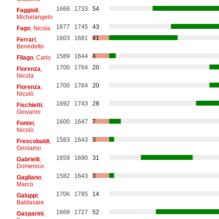
1666
1733
54
Faggioli
,
Michelangelo
1677
1745
43
Fago
, Nicola
1603
1681
41
Ferrari
,
Benedetto
1589
1644
4
Filago
, Carlo
1700
1764
20
Fiorenza
,
Nicola
1700
1764
20
Fiorenza
,
Nicolò
1692
1743
28
Fischietti
,
Giovanni
1600
1647
7
Fontei
,
Nicolò
1583
1643
3
Frescobaldi
,
Girolamo
1659
1690
31
Gabrielli
,
Domenico
1582
1643
3
Gagliano
,
Marco
1706
1785
14
Galuppi
,
Baldasare
1668
1727
52
Gasparini
,