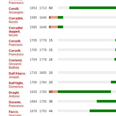
Francesco
1653
1713
60
Corelli
,
Arcangelo
1585
1646
6
Corradini
,
Nicolò
1585
1646
6
Corradini
doppelt
,
Nicolò
1705
1778
15
Corselli
,
Francisco
1705
1778
15
Corselli
,
Francesco
1704
1778
16
Costanzi
,
Giovanni
Battista
1710
1805
10
Dall'Abaco
,
Joseph
1700
1764
20
Dall'Oglio
,
Domenico
1635
1700
60
Draghi
,
Antonio
1684
1755
36
Durante
,
Francesco
1676
1753
44
Facco
,
Giacomo