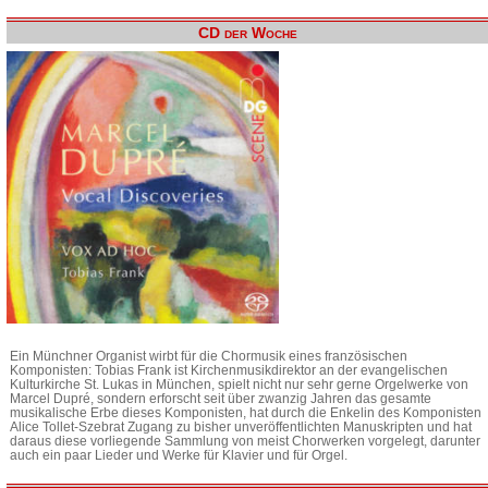
CD der Woche
Ein Münchner Organist wirbt für die Chormusik eines französischen
Komponisten: Tobias Frank ist Kirchenmusikdirektor an der evangelischen
Kulturkirche St. Lukas in München, spielt nicht nur sehr gerne Orgelwerke von
Marcel Dupré, sondern erforscht seit über zwanzig Jahren das gesamte
musikalische Erbe dieses Komponisten, hat durch die Enkelin des Komponisten
Alice Tollet-Szebrat Zugang zu bisher unveröffentlichten Manuskripten und hat
daraus diese vorliegende Sammlung von meist Chorwerken vorgelegt, darunter
auch ein paar Lieder und Werke für Klavier und für Orgel.