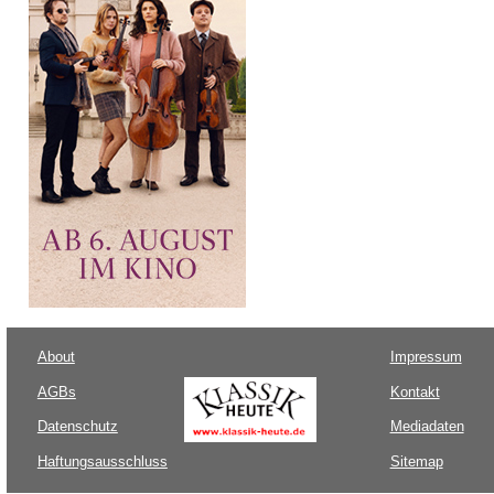
About
Impressum
AGBs
Kontakt
Datenschutz
Mediadaten
Haftungsausschluss
Sitemap