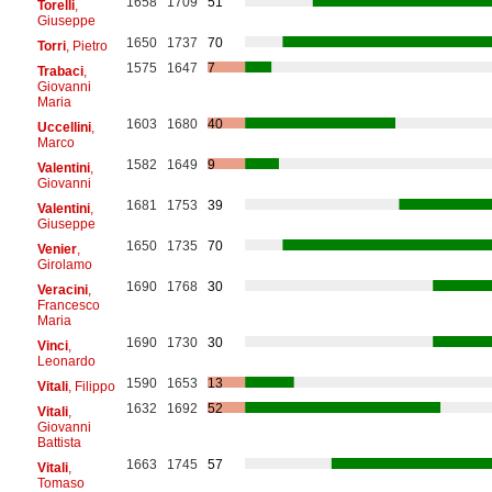
1658
1709
51
Torelli
,
Giuseppe
1650
1737
70
Torri
, Pietro
1575
1647
7
Trabaci
,
Giovanni
Maria
1603
1680
40
Uccellini
,
Marco
1582
1649
9
Valentini
,
Giovanni
1681
1753
39
Valentini
,
Giuseppe
1650
1735
70
Venier
,
Girolamo
1690
1768
30
Veracini
,
Francesco
Maria
1690
1730
30
Vinci
,
Leonardo
1590
1653
13
Vitali
, Filippo
1632
1692
52
Vitali
,
Giovanni
Battista
1663
1745
57
Vitali
,
Tomaso