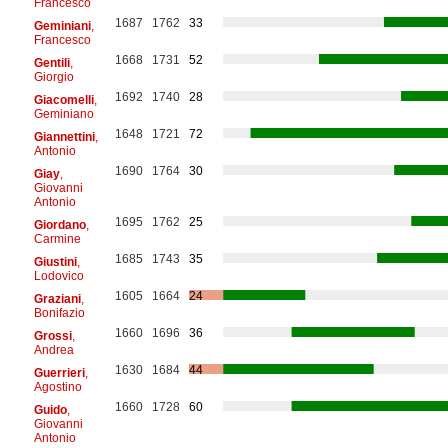
Francesco
1687
1762
33
Geminiani
,
Francesco
1668
1731
52
Gentili
,
Giorgio
1692
1740
28
Giacomelli
,
Geminiano
1648
1721
72
Giannettini
,
Antonio
1690
1764
30
Giay
,
Giovanni
Antonio
1695
1762
25
Giordano
,
Carmine
1685
1743
35
Giustini
,
Lodovico
1605
1664
24
Graziani
,
Bonifazio
1660
1696
36
Grossi
,
Andrea
1630
1684
44
Guerrieri
,
Agostino
1660
1728
60
Guido
,
Giovanni
Antonio