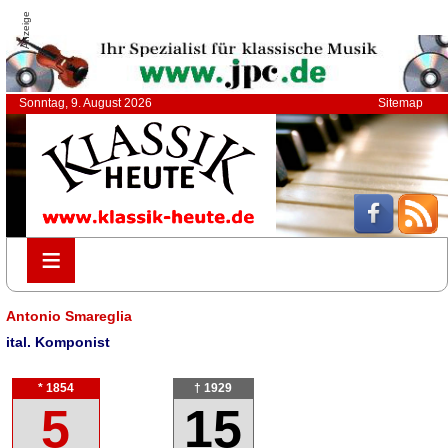
Anzeige
Sonntag, 9. August 2026
Sitemap
≡
≡
Antonio Smareglia
ital. Komponist
* 1854
† 1929
5
15