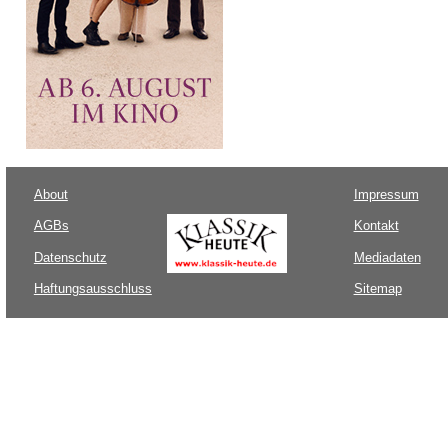
About
Impressum
AGBs
Kontakt
Datenschutz
Mediadaten
Haftungsausschluss
Sitemap