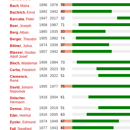
1896
1978
76
Bach
, Maria
1892
1942
40
Bachrich
, Ernst
1947
2017
32
Barcaba
, Peter
1908
1987
71
Beer
, Joseph
1885
1935
33
Berg
, Alban
1905
1992
74
Berger
, Theodor
1874
1939
37
Bittner
, Julius
1857
1942
40
Blasser
, Gustav
Adolf Josef
1906
1984
73
Bloch
, Waldemar
1926
2023
53
Cerha
, Friedrich
1928
2022
51
Clemencic
,
René
1895
1977
75
David
, Johann
Nepomuk
1918
2004
61
Delacher
,
Hermann
1928
2019
51
Demus
, Jörg
1916
2005
63
Eder
, Helmut
1874
1949
47
Eysler
, Edmund
1877
1943
41
Fall
, Siegfried