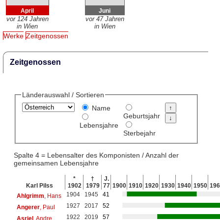
April
Juni
vor 124 Jahren
vor 47 Jahren
in Wien
in Wien
Werke
Zeitgenossen
Zeitgenossen
Länderauswahl / Sortieren
Name
Geburtsjahr
Lebensjahre
Sterbejahr
Spalte 4 = Lebensalter des Komponisten / Anzahl der
gemeinsamen Lebensjahre
*
†
J.
Karl Pilss
1902
1979
77
1900
1910
1920
1930
1940
1950
196
1904
1945
41
Ahlgrimm
, Hans
1927
2017
52
Angerer
, Paul
1922
2019
57
Asriel
, Andre