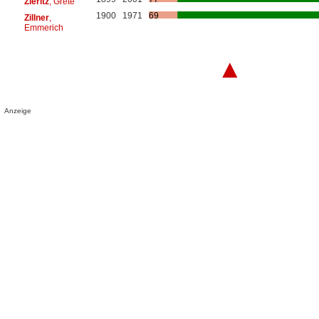
Zieritz
, Grete
1900
1971
69
Zillner
,
Emmerich
▲
Anzeige