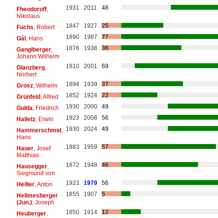
1931
2011
48
Fheodoroff
,
Nikolaus
1847
1927
25
Fuchs
, Robert
1890
1987
77
Gál
, Hans
1876
1938
36
Ganglberger
,
Johann Wilhelm
1910
2001
69
Glanzberg
,
Norbert
1894
1939
37
Grosz
, Wilhelm
1852
1924
22
Grünfeld
, Alfred
1930
2000
49
Gulda
, Friedrich
1923
2008
56
Halletz
, Erwin
1930
2024
49
Hammerschmid
,
Hans
1883
1959
57
Hauer
, Josef
Matthias
1872
1948
46
Hausegger
,
Siegmund von
1923
1979
56
Heiller
, Anton
1855
1907
5
Hellmesberger
(Jun.)
, Joseph
1850
1914
12
Heuberger
,