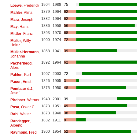
1904
1988
75
Loewe
, Frederick
1879
1964
62
Mahler
, Alma
1882
1964
62
Marx
, Joseph
1886
1958
56
May
, Hans
1893
1970
68
Mittler
, Franz
1900
1974
72
Müller
, Willy
Heinz
1868
1941
39
Müller-Hermann
,
Johanna
1892
1964
62
Pachernegg
,
Alois
1907
2003
72
Pahlen
, Kurt
1826
1905
3
Pauer
, Ernst
1875
1950
48
Pembaur d.J.
,
Josef
1940
2001
39
Pirchner
, Werner
1873
1951
49
Posa
, Oskar C.
1873
1940
38
Rabl
, Walter
1832
1911
9
Randegger
,
Alberto
1900
1954
52
Raymond
, Fred