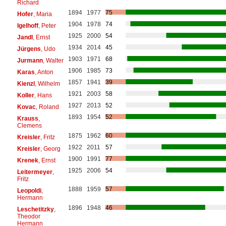
Richard
1894
1977
75
Hofer
, Maria
1904
1978
74
Igelhoff
, Peter
1925
2000
54
Jandl
, Ernst
1934
2014
45
Jürgens
, Udo
1903
1971
68
Jurmann
, Walter
1906
1985
73
Karas
, Anton
1857
1941
39
Kienzl
, Wilhelm
1921
2003
58
Koller
, Hans
1927
2013
52
Kovac
, Roland
1893
1954
52
Krauss
,
Clemens
1875
1962
60
Kreisler
, Fritz
1922
2011
57
Kreisler
, Georg
1900
1991
77
Krenek
, Ernst
1925
2006
54
Leitermeyer
,
Fritz
1888
1959
57
Leopoldi
,
Hermann
1896
1948
46
Leschetitzky
,
Theodor
Hermann