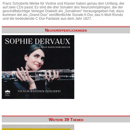
Franz Schuberts Werke für Violine und Klavier haben genau den Umfang, der
auf zwei CDs passt. Es sind die drei Sonaten des Neunzehnjährigen, die der
geschäftstüchtige Verleger Diabelli als „Sonatinen“ herausgegeben hat, dazu
kommen die als „Grand Duo“ veröffentlichte Sonate A-Dur, das h-Moll-Rondo
und die bedeutende C-Dur-Fantasie aus dem Jahr 1827.
Neuveröffentlichungen
Weitere 39 Themen