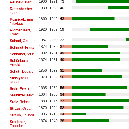
1906
1991
73
Reisfeld
, Bert
1939
1989
40
Rettenbacher
,
Hans
1860
1945
43
Reznicek
, Emil
Nikolaus
1920
1989
59
Richter Herf
,
Franz
1957
2000
22
Schedl
, Gerhard
1874
1939
37
Schmidt
, Franz
1882
1951
49
Schnabel
, Artur
1874
1951
49
Schönberg
,
Arnold
1856
1933
31
Schütt
, Eduard
1879
1952
50
Sieczynski
,
Rudolf
1885
1958
56
Stein
, Erwin
1864
1936
34
Steinitzer
, Max
1880
1975
73
Stolz
, Robert
1870
1954
52
Straus
, Oscar
1835
1916
14
Strauß
, Eduard
1874
1940
38
Streicher
,
Theodor