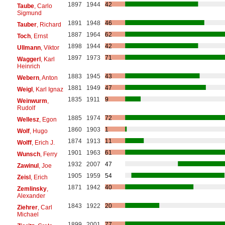
1897
1944
42
Taube
, Carlo
Sigmund
1891
1948
46
Tauber
, Richard
1887
1964
62
Toch
, Ernst
1898
1944
42
Ullmann
, Viktor
1897
1973
71
Waggerl
, Karl
Heinrich
1883
1945
43
Webern
, Anton
1881
1949
47
Weigl
, Karl Ignaz
1835
1911
9
Weinwurm
,
Rudolf
1885
1974
72
Wellesz
, Egon
1860
1903
1
Wolf
, Hugo
1874
1913
11
Wolff
, Erich J.
1901
1963
61
Wunsch
, Ferry
1932
2007
47
Zawinul
, Joe
1905
1959
54
Zeisl
, Erich
1871
1942
40
Zemlinsky
,
Alexander
1843
1922
20
Ziehrer
, Carl
Michael
1899
2001
77