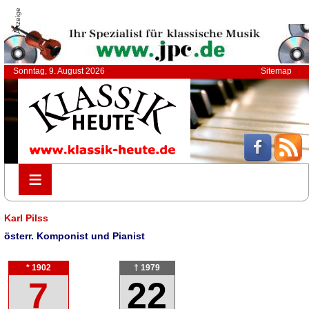
Anzeige
Sonntag, 9. August 2026
Sitemap
≡
≡
Karl Pilss
österr. Komponist und Pianist
* 1902
† 1979
7
22