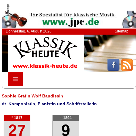
Anzeige
Donnerstag, 6. August 2026
Sitemap
≡
≡
Sophie Gräfin Wolf Baudissin
dt. Komponistin, Pianistin und Schriftstellerin
* 1817
† 1894
27
9