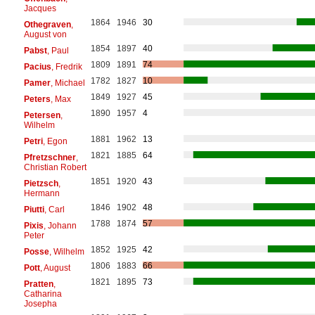
Jacques
1864
1946
30
Othegraven
,
August von
1854
1897
40
Pabst
, Paul
1809
1891
74
Pacius
, Fredrik
1782
1827
10
Pamer
, Michael
1849
1927
45
Peters
, Max
1890
1957
4
Petersen
,
Wilhelm
1881
1962
13
Petri
, Egon
1821
1885
64
Pfretzschner
,
Christian Robert
1851
1920
43
Pietzsch
,
Hermann
1846
1902
48
Piutti
, Carl
1788
1874
57
Pixis
, Johann
Peter
1852
1925
42
Posse
, Wilhelm
1806
1883
66
Pott
, August
1821
1895
73
Pratten
,
Catharina
Josepha