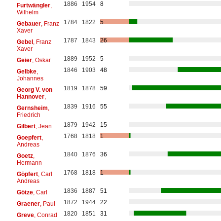
1886
1954
8
Furtwängler
,
Wilhelm
1784
1822
5
Gebauer
, Franz
Xaver
1787
1843
26
Gebel
, Franz
Xaver
1889
1952
5
Geier
, Oskar
1846
1903
48
Gelbke
,
Johannes
1819
1878
59
Georg V. von
Hannover
,
1839
1916
55
Gernsheim
,
Friedrich
1879
1942
15
Gilbert
, Jean
1768
1818
1
Goepfert
,
Andreas
1840
1876
36
Goetz
,
Hermann
1768
1818
1
Göpfert
, Carl
Andreas
1836
1887
51
Götze
, Carl
1872
1944
22
Graener
, Paul
1820
1851
31
Greve
, Conrad