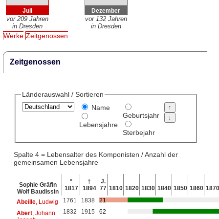
Juli
Dezember
vor 209 Jahren
vor 132 Jahren
in Dresden
in Dresden
Werke
Zeitgenossen
Zeitgenossen
Länderauswahl / Sortieren
Name
Geburtsjahr
Lebensjahre
Sterbejahr
Spalte 4 = Lebensalter des Komponisten / Anzahl der
gemeinsamen Lebensjahre
*
†
J.
Sophie Gräfin
1817
1894
77
1810
1820
1830
1840
1850
1860
187
Wolf Baudissin
1761
1838
21
Abeille
, Ludwig
1832
1915
62
Abert
, Johann