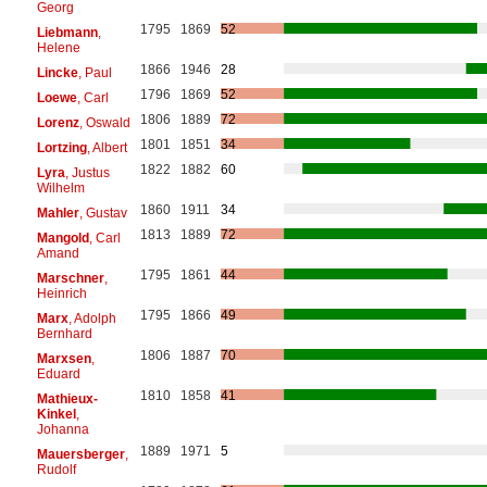
Georg
1795
1869
52
Liebmann
,
Helene
1866
1946
28
Lincke
, Paul
1796
1869
52
Loewe
, Carl
1806
1889
72
Lorenz
, Oswald
1801
1851
34
Lortzing
, Albert
1822
1882
60
Lyra
, Justus
Wilhelm
1860
1911
34
Mahler
, Gustav
1813
1889
72
Mangold
, Carl
Amand
1795
1861
44
Marschner
,
Heinrich
1795
1866
49
Marx
, Adolph
Bernhard
1806
1887
70
Marxsen
,
Eduard
1810
1858
41
Mathieux-
Kinkel
,
Johanna
1889
1971
5
Mauersberger
,
Rudolf