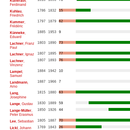
Kufferath
,
Ferdinand
1786
1832
15
Kuhlau
,
Friedrich
1797
1879
62
Kummer
,
Frédéric
1885
1953
9
Künneke
,
Eduard
1803
1890
73
Lachner
, Franz
Paul
1807
1895
77
Lachner
, Ignaz
1807
1893
76
Lachner
,
Vinzenz
1884
1942
10
Lampel
,
Samuel
1887
1966
7
Landmann
,
Arno
1815
1880
63
Lang
,
Josephine
1830
1889
59
Lange
, Gustav
1850
1926
44
Lange-Müller
,
Peter Erasmus
1805
1887
70
Lee
, Sebastian
1769
1843
26
Lickl
, Johann