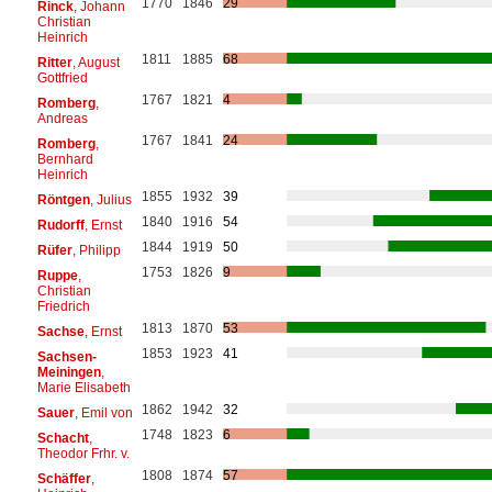
1770
1846
29
Rinck
, Johann
Christian
Heinrich
1811
1885
68
Ritter
, August
Gottfried
1767
1821
4
Romberg
,
Andreas
1767
1841
24
Romberg
,
Bernhard
Heinrich
1855
1932
39
Röntgen
, Julius
1840
1916
54
Rudorff
, Ernst
1844
1919
50
Rüfer
, Philipp
1753
1826
9
Ruppe
,
Christian
Friedrich
1813
1870
53
Sachse
, Ernst
1853
1923
41
Sachsen-
Meiningen
,
Marie Elisabeth
1862
1942
32
Sauer
, Emil von
1748
1823
6
Schacht
,
Theodor Frhr. v.
1808
1874
57
Schäffer
,