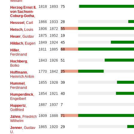
William
1818
1893
75
Herzog Ernst II.
von Sachsen-
Coburg-Gotha
,
1866
1933
28
Hesssel
, Carl
1806
1872
55
Hetsch
, Louis
1875
1952
19
Heuer
, Gustav
1849
1924
45
Hildach
, Eugen
1811
1885
68
Hiller
,
Ferdinand
1843
1926
51
Hochberg
,
Bolko
1770
1842
25
Hoffmann
,
Heinrich Anton
1855
1928
39
Hummel
,
Ferdinand
1854
1921
40
Humperdinck
,
Engelbert
1887
1937
7
Huppertz
,
Gottfried
1809
1888
71
Jähns
, Friedrich
Wilhelm
1865
1920
29
Jenner
, Gustav
U.