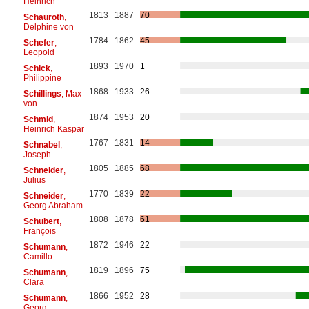
Heinrich
1813
1887
70
Schauroth
,
Delphine von
1784
1862
45
Schefer
,
Leopold
1893
1970
1
Schick
,
Philippine
1868
1933
26
Schillings
, Max
von
1874
1953
20
Schmid
,
Heinrich Kaspar
1767
1831
14
Schnabel
,
Joseph
1805
1885
68
Schneider
,
Julius
1770
1839
22
Schneider
,
Georg Abraham
1808
1878
61
Schubert
,
François
1872
1946
22
Schumann
,
Camillo
1819
1896
75
Schumann
,
Clara
1866
1952
28
Schumann
,
Georg