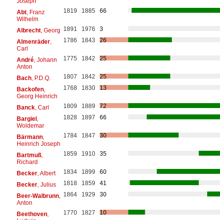
Joseph
1819
1885
66
Abt
, Franz
Wilhelm
1891
1976
3
Albrecht
, Georg
1786
1843
26
Almenräder
,
Carl
1775
1842
25
André
, Johann
Anton
1807
1842
25
Bach
, P.D.Q.
1768
1830
13
Backofen
,
Georg Heinrich
1809
1889
72
Banck
, Carl
1828
1897
66
Bargiel
,
Woldemar
1784
1847
30
Bärmann
,
Heinrich Joseph
1859
1910
35
Bartmuß
,
Richard
1834
1899
60
Becker
, Albert
1818
1859
41
Becker
, Julius
1864
1929
30
Beer-Walbrunn
,
Anton
1770
1827
10
Beethoven
,