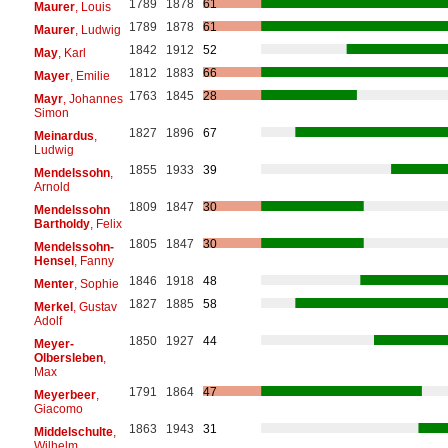
1789
1878
61
Maurer
, Louis
1789
1878
61
Maurer
, Ludwig
1842
1912
52
May
, Karl
1812
1883
66
Mayer
, Emilie
1763
1845
28
Mayr
, Johannes
Simon
1827
1896
67
Meinardus
,
Ludwig
1855
1933
39
Mendelssohn
,
Arnold
1809
1847
30
Mendelssohn
Bartholdy
, Felix
1805
1847
30
Mendelssohn-
Hensel
, Fanny
1846
1918
48
Menter
, Sophie
1827
1885
58
Merkel
, Gustav
Adolf
1850
1927
44
Meyer-
Olbersleben
,
Max
1791
1864
47
Meyerbeer
,
Giacomo
1863
1943
31
Middelschulte
,
Wilhelm