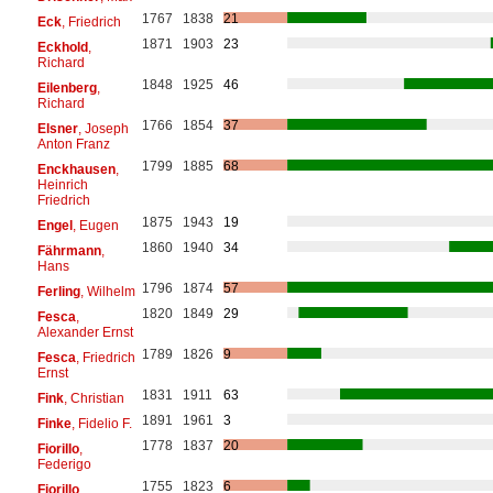
1767
1838
21
Eck
, Friedrich
1871
1903
23
Eckhold
,
Richard
1848
1925
46
Eilenberg
,
Richard
1766
1854
37
Elsner
, Joseph
Anton Franz
1799
1885
68
Enckhausen
,
Heinrich
Friedrich
1875
1943
19
Engel
, Eugen
1860
1940
34
Fährmann
,
Hans
1796
1874
57
Ferling
, Wilhelm
1820
1849
29
Fesca
,
Alexander Ernst
1789
1826
9
Fesca
, Friedrich
Ernst
1831
1911
63
Fink
, Christian
1891
1961
3
Finke
, Fidelio F.
1778
1837
20
Fiorillo
,
Federigo
1755
1823
6
Fiorillo
,