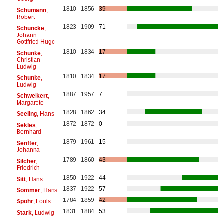
1810
1856
39
Schumann
,
Robert
1823
1909
71
Schuncke
,
Johann
Gottfried Hugo
1810
1834
17
Schunke
,
Christian
Ludwig
1810
1834
17
Schunke
,
Ludwig
1887
1957
7
Schweikert
,
Margarete
1828
1862
34
Seeling
, Hans
1872
1872
0
Sekles
,
Bernhard
1879
1961
15
Senfter
,
Johanna
1789
1860
43
Silcher
,
Friedrich
1850
1922
44
Sitt
, Hans
1837
1922
57
Sommer
, Hans
1784
1859
42
Spohr
, Louis
1831
1884
53
Stark
, Ludwig