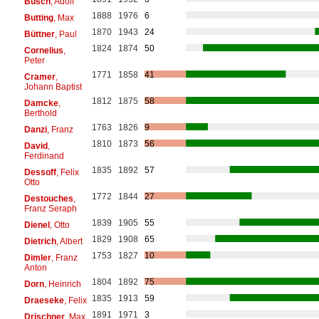
Busch
, Adolf
1888
1976
6
Butting
, Max
1870
1943
24
Büttner
, Paul
1824
1874
50
Cornelius
,
Peter
1771
1858
41
Cramer
,
Johann Baptist
1812
1875
58
Damcke
,
Berthold
1763
1826
9
Danzi
, Franz
1810
1873
56
David
,
Ferdinand
1835
1892
57
Dessoff
, Felix
Otto
1772
1844
27
Destouches
,
Franz Seraph
1839
1905
55
Dienel
, Otto
1829
1908
65
Dietrich
, Albert
1753
1827
10
Dimler
, Franz
Anton
1804
1892
75
Dorn
, Heinrich
1835
1913
59
Draeseke
, Felix
1891
1971
3
Drischner
, Max