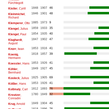
Fürchtegott
1848
1907
46
Kistler
, Cyrill
1846
1901
48
Kleinmichel
,
Richard
1885
1973
9
Klemperer
, Otto
1859
1933
35
Klengel
, Julius
1854
1935
40
Klengel
, Paul
1847
1902
47
Klughardt
,
August
1853
1916
41
Knorr
, Iwan
1818
1857
39
Koenig
,
Hermann
1853
1926
41
Koessler
, Hans
1849
1927
45
Köhler
,
Bernhard
1825
1905
69
Kosleck
, Julius
1853
1926
41
Kößler
, Hans
1812
1893
76
Koßmaly
, Carl
1780
1849
32
Kreutzer
,
Conradin
1849
1904
45
Krug
, Arnold
1818
1896
76