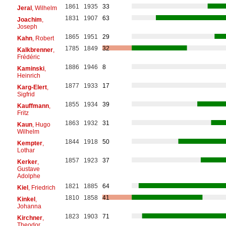
1861
1935
33
Jeral
, Wilhelm
1831
1907
63
Joachim
,
Joseph
1865
1951
29
Kahn
, Robert
1785
1849
32
Kalkbrenner
,
Frédéric
1886
1946
8
Kaminski
,
Heinrich
1877
1933
17
Karg-Elert
,
Sigfrid
1855
1934
39
Kauffmann
,
Fritz
1863
1932
31
Kaun
, Hugo
Wilhelm
1844
1918
50
Kempter
,
Lothar
1857
1923
37
Kerker
,
Gustave
Adolphe
1821
1885
64
Kiel
, Friedrich
1810
1858
41
Kinkel
,
Johanna
1823
1903
71
Kirchner
,
Theodor