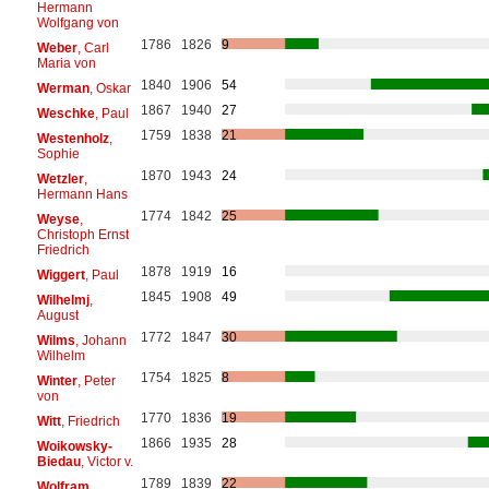
Hermann
Wolfgang von
1786
1826
9
Weber
, Carl
Maria von
1840
1906
54
Werman
, Oskar
1867
1940
27
Weschke
, Paul
1759
1838
21
Westenholz
,
Sophie
1870
1943
24
Wetzler
,
Hermann Hans
1774
1842
25
Weyse
,
Christoph Ernst
Friedrich
1878
1919
16
Wiggert
, Paul
1845
1908
49
Wilhelmj
,
August
1772
1847
30
Wilms
, Johann
Wilhelm
1754
1825
8
Winter
, Peter
von
1770
1836
19
Witt
, Friedrich
1866
1935
28
Woikowsky-
Biedau
, Victor v.
1789
1839
22
Wolfram
,