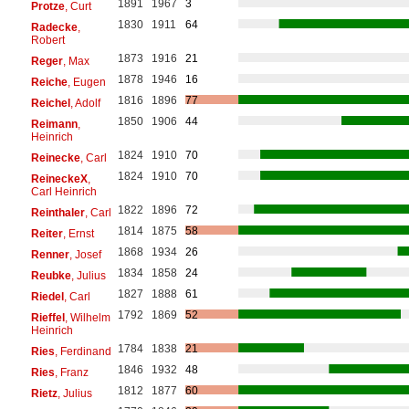
1891
1967
3
Protze
, Curt
1830
1911
64
Radecke
,
Robert
1873
1916
21
Reger
, Max
1878
1946
16
Reiche
, Eugen
1816
1896
77
Reichel
, Adolf
1850
1906
44
Reimann
,
Heinrich
1824
1910
70
Reinecke
, Carl
1824
1910
70
ReineckeX
,
Carl Heinrich
1822
1896
72
Reinthaler
, Carl
1814
1875
58
Reiter
, Ernst
1868
1934
26
Renner
, Josef
1834
1858
24
Reubke
, Julius
1827
1888
61
Riedel
, Carl
1792
1869
52
Rieffel
, Wilhelm
Heinrich
1784
1838
21
Ries
, Ferdinand
1846
1932
48
Ries
, Franz
1812
1877
60
Rietz
, Julius