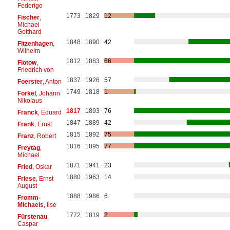
Federigo
1773
1829
12
Fischer
,
Michael
Gotthard
1848
1890
42
Fitzenhagen
,
Wilhelm
1812
1883
66
Flotow
,
Friedrich von
1837
1926
57
Foerster
, Anton
1749
1818
1
Forkel
, Johann
Nikolaus
1817
1893
76
Franck
, Eduard
1847
1889
42
Frank
, Ernst
1815
1892
75
Franz
, Robert
1816
1895
77
Freytag
,
Michael
1871
1941
23
Fried
, Oskar
1880
1963
14
Friese
, Ernst
August
1888
1986
6
Fromm-
Michaels
, Ilse
1772
1819
2
Fürstenau
,
Caspar