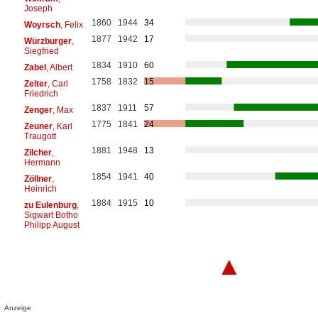
Joseph
1860
1944
34
Woyrsch
, Felix
1877
1942
17
Würzburger
,
Siegfried
1834
1910
60
Zabel
, Albert
1758
1832
15
Zelter
, Carl
Friedrich
1837
1911
57
Zenger
, Max
1775
1841
24
Zeuner
, Karl
Traugott
1881
1948
13
Zilcher
,
Hermann
1854
1941
40
Zöllner
,
Heinrich
1884
1915
10
zu Eulenburg
,
Sigwart Botho
Philipp August
▲
Anzeige