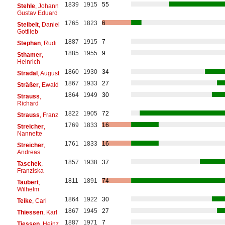
1839
1915
55
Stehle
, Johann
Gustav Eduard
1765
1823
6
Steibelt
, Daniel
Gottlieb
1887
1915
7
Stephan
, Rudi
1885
1955
9
Sthamer
,
Heinrich
1860
1930
34
Stradal
, August
1867
1933
27
Sträßer
, Ewald
1864
1949
30
Strauss
,
Richard
1822
1905
72
Strauss
, Franz
1769
1833
16
Streicher
,
Nannette
1761
1833
16
Streicher
,
Andreas
1857
1938
37
Taschek
,
Franziska
1811
1891
74
Taubert
,
Wilhelm
1864
1922
30
Teike
, Carl
1867
1945
27
Thiessen
, Karl
1887
1971
7
Tiessen
, Heinz