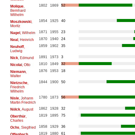
1802
1869
52
Molique
,
Bernhard
Wilhelm
1854
1925
40
Moszkowski
,
Moritz
1871
1955
23
Nagel
, Wilhelm
1870
1940
24
Neal
, Heinrich
1859
1902
35
Neuhoff
,
Ludwig
1891
1973
3
Nick
, Edmund
1810
1849
32
Nicolai
, Otto
1876
1953
18
Niemann
,
Walter
1844
1900
50
Nietzsche
,
Friedrich
Wilhelm
1780
1873
56
Nisle
, Johann
Martin Friedrich
1862
1928
32
Nölck
, August
1819
1895
75
Oberthür
,
Charles
1858
1929
36
Ochs
, Siegfried
1819
1880
61
Offenbach
,