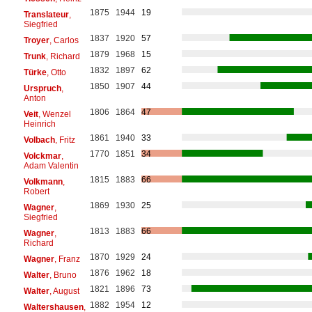
1875
1944
19
Translateur
,
Siegfried
1837
1920
57
Troyer
, Carlos
1879
1968
15
Trunk
, Richard
1832
1897
62
Türke
, Otto
1850
1907
44
Urspruch
,
Anton
1806
1864
47
Veit
, Wenzel
Heinrich
1861
1940
33
Volbach
, Fritz
1770
1851
34
Volckmar
,
Adam Valentin
1815
1883
66
Volkmann
,
Robert
1869
1930
25
Wagner
,
Siegfried
1813
1883
66
Wagner
,
Richard
1870
1929
24
Wagner
, Franz
1876
1962
18
Walter
, Bruno
1821
1896
73
Walter
, August
1882
1954
12
Waltershausen
,