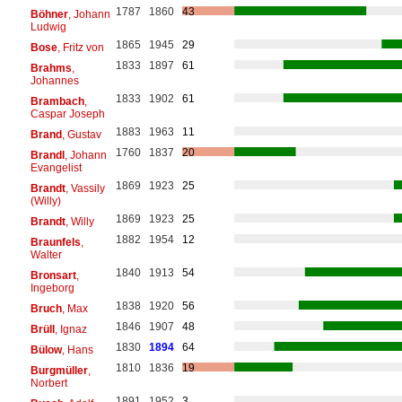
1787
1860
43
Böhner
, Johann
Ludwig
1865
1945
29
Bose
, Fritz von
1833
1897
61
Brahms
,
Johannes
1833
1902
61
Brambach
,
Caspar Joseph
1883
1963
11
Brand
, Gustav
1760
1837
20
Brandl
, Johann
Evangelist
1869
1923
25
Brandt
, Vassily
(Willy)
1869
1923
25
Brandt
, Willy
1882
1954
12
Braunfels
,
Walter
1840
1913
54
Bronsart
,
Ingeborg
1838
1920
56
Bruch
, Max
1846
1907
48
Brüll
, Ignaz
1830
1894
64
Bülow
, Hans
1810
1836
19
Burgmüller
,
Norbert
1891
1952
3