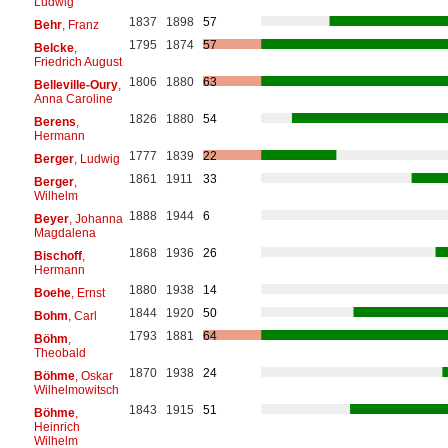
Ludwig
1837
1898
57
Behr
, Franz
1795
1874
57
Belcke
,
Friedrich August
1806
1880
63
Belleville-Oury
,
Anna Caroline
1826
1880
54
Berens
,
Hermann
1777
1839
22
Berger
, Ludwig
1861
1911
33
Berger
,
Wilhelm
1888
1944
6
Beyer
, Johanna
Magdalena
1868
1936
26
Bischoff
,
Hermann
1880
1938
14
Boehe
, Ernst
1844
1920
50
Bohm
, Carl
1793
1881
64
Böhm
,
Theobald
1870
1938
24
Böhme
, Oskar
Wilhelmowitsch
1843
1915
51
Böhme
,
Heinrich
Wilhelm