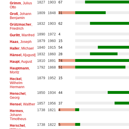
1827
1903
67
Grimm
, Julius
Otto
1809
1848
31
Groß
, Johann
Benjamin
1832
1903
62
Grützmacher
,
Friedrich
1890
1972
4
Gurlitt
, Manfred
1879
1960
15
Haas
, Joseph
1840
1915
54
Haller
, Michael
1832
1860
28
Hänsel
, A[ugust]
1810
1891
74
Haupt
, August
1792
1868
51
Hauptmann
,
Moritz
1879
1952
15
Heckel
,
Wilhelm
Hermann
1850
1934
44
Henschel
,
Georg
1857
1956
37
Hensel
, Walther
1738
1821
4
Hermes
,
Johann
Timotheus
1738
1822
5
Herschel
,