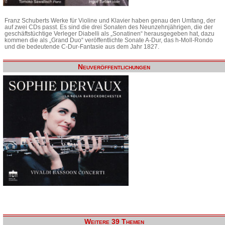
Franz Schuberts Werke für Violine und Klavier haben genau den Umfang, der
auf zwei CDs passt. Es sind die drei Sonaten des Neunzehnjährigen, die der
geschäftstüchtige Verleger Diabelli als „Sonatinen“ herausgegeben hat, dazu
kommen die als „Grand Duo“ veröffentlichte Sonate A-Dur, das h-Moll-Rondo
und die bedeutende C-Dur-Fantasie aus dem Jahr 1827.
Neuveröffentlichungen
Weitere 39 Themen