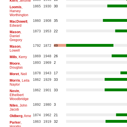
Kern
, Jerome
1865
1930
30
Loomis
,
Harvey
Worthington
1860
1908
35
MacDowell
,
Edward
1873
1953
22
Mason
,
Daniel
Gregory
1792
1872
49
Mason
,
Lowell
1869
1948
26
Mills
, Kerry
1893
1969
2
Moore
,
Douglas
1878
1943
17
Moret
, Neil
1862
1929
33
Morris
, Leila
Naylor
1862
1901
33
Nevin
,
Ethelbert
Woodbridge
1892
1980
3
Niles
, John
Jacob
1874
1962
21
Oldberg
, Arne
1863
1919
32
Parker
,
Horatio