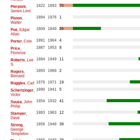
1822
1893
70
Pierpont
,
James Lord
1894
1976
1
Piston
,
Walter
1809
1849
26
Poe
, Edgar
Allan
1891
1964
4
Porter
, Cole
1887
1953
8
Price
,
Florence
1884
1949
11
Roberts
, Lee
S.
1893
1968
2
Rogers
,
Bernard
1876
1971
19
Ruggles
, Carl
1890
1941
5
Schertzinger
,
Victor
1854
1932
41
Sousa
, John
Philip
1883
1963
12
Stamper
,
Dave
1856
1948
39
Strong
,
George
Templeton
1866
1949
29