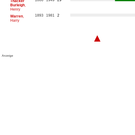
Thacker
Burleigh
,
Henry
1893
1981
2
Warren
,
Harry
▲
Anzeige