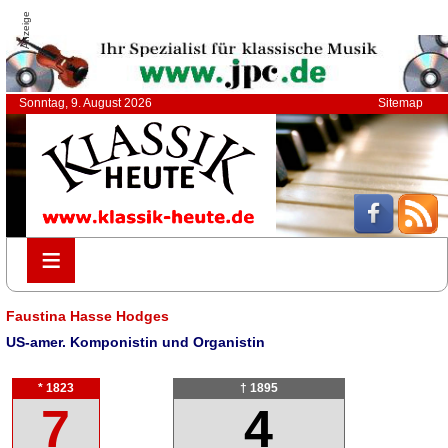
Anzeige
Sonntag, 9. August 2026
Sitemap
≡
≡
Faustina Hasse Hodges
US-amer. Komponistin und Organistin
* 1823
† 1895
7
4