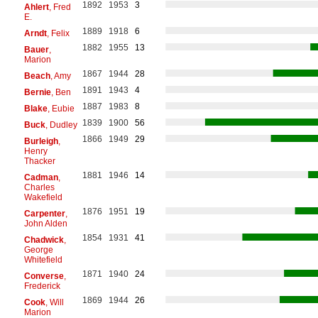
1892
1953
3
Ahlert
, Fred
E.
1889
1918
6
Arndt
, Felix
1882
1955
13
Bauer
,
Marion
1867
1944
28
Beach
, Amy
1891
1943
4
Bernie
, Ben
1887
1983
8
Blake
, Eubie
1839
1900
56
Buck
, Dudley
1866
1949
29
Burleigh
,
Henry
Thacker
1881
1946
14
Cadman
,
Charles
Wakefield
1876
1951
19
Carpenter
,
John Alden
1854
1931
41
Chadwick
,
George
Whitefield
1871
1940
24
Converse
,
Frederick
1869
1944
26
Cook
, Will
Marion