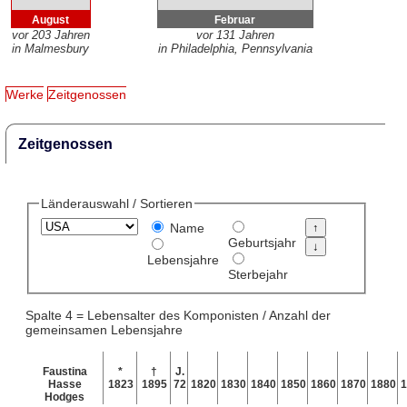
August
Februar
vor 203 Jahren
vor 131 Jahren
in Malmesbury
in Philadelphia, Pennsylvania
Werke
Zeitgenossen
Zeitgenossen
Länderauswahl / Sortieren
Name
Geburtsjahr
Lebensjahre
Sterbejahr
Spalte 4 = Lebensalter des Komponisten / Anzahl der
gemeinsamen Lebensjahre
Faustina
*
†
J.
Hasse
1823
1895
72
1820
1830
1840
1850
1860
1870
1880
1
Hodges