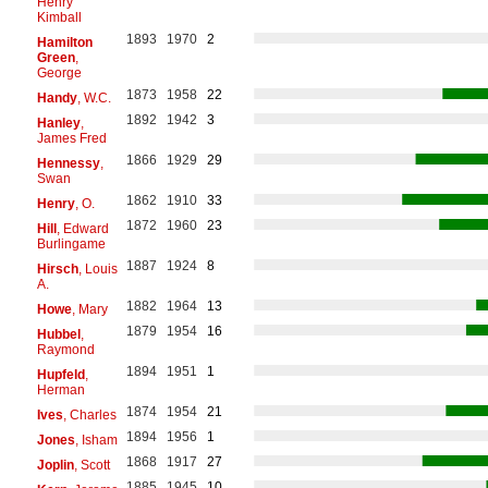
Henry
Kimball
1893
1970
2
Hamilton
Green
,
George
1873
1958
22
Handy
, W.C.
1892
1942
3
Hanley
,
James Fred
1866
1929
29
Hennessy
,
Swan
1862
1910
33
Henry
, O.
1872
1960
23
Hill
, Edward
Burlingame
1887
1924
8
Hirsch
, Louis
A.
1882
1964
13
Howe
, Mary
1879
1954
16
Hubbel
,
Raymond
1894
1951
1
Hupfeld
,
Herman
1874
1954
21
Ives
, Charles
1894
1956
1
Jones
, Isham
1868
1917
27
Joplin
, Scott
1885
1945
10