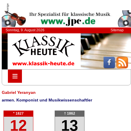
Anzeige
Sonntag, 9. August 2026
Sitemap
≡
≡
Gabriel Yeranyan
armen. Komponist und Musikwissenschaftler
* 1827
† 1862
12
13