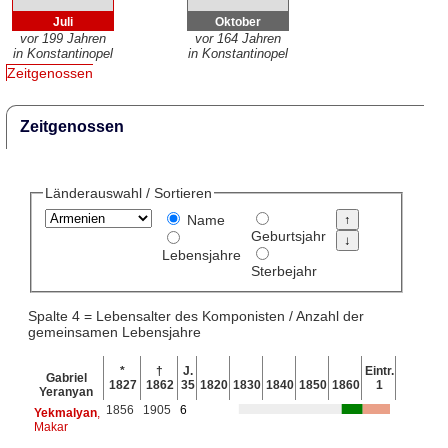
Juli
Oktober
vor 199 Jahren
vor 164 Jahren
in Konstantinopel
in Konstantinopel
Zeitgenossen
Zeitgenossen
Länderauswahl / Sortieren
Name
Geburtsjahr
Lebensjahre
Sterbejahr
Spalte 4 = Lebensalter des Komponisten / Anzahl der
gemeinsamen Lebensjahre
*
†
J.
Eintr.
Gabriel
1827
1862
35
1820
1830
1840
1850
1860
1
Yeranyan
1856
1905
6
Yekmalyan
,
Makar