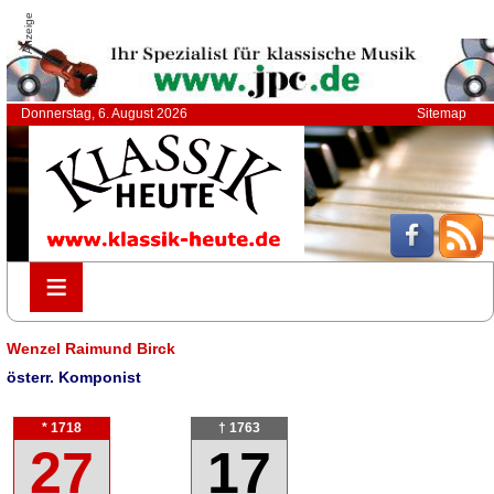
Anzeige
Donnerstag, 6. August 2026
Sitemap
≡
≡
Wenzel Raimund Birck
österr. Komponist
* 1718
† 1763
27
17