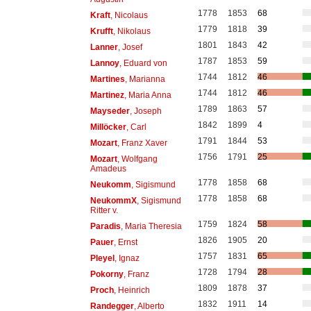
1778
1853
68
Kraft
, Nicolaus
1779
1818
39
Krufft
, Nikolaus
1801
1843
42
Lanner
, Josef
1787
1853
59
Lannoy
, Eduard von
1744
1812
46
Martines
, Marianna
1744
1812
46
Martinez
, Maria Anna
1789
1863
57
Mayseder
, Joseph
1842
1899
4
Millöcker
, Carl
1791
1844
53
Mozart
, Franz Xaver
1756
1791
25
Mozart
, Wolfgang
Amadeus
1778
1858
68
Neukomm
, Sigismund
1778
1858
68
NeukommX
, Sigismund
Ritter v.
1759
1824
58
Paradis
, Maria Theresia
1826
1905
20
Pauer
, Ernst
1757
1831
65
Pleyel
, Ignaz
1728
1794
28
Pokorny
, Franz
1809
1878
37
Proch
, Heinrich
1832
1911
14
Randegger
, Alberto