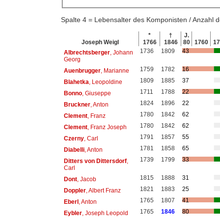
Spalte 4 = Lebensalter des Komponisten / Anzahl
*
†
J.
Joseph Weigl
1766
1846
80
1760
1
1736
1809
43
Albrechtsberger
, Johann
Georg
1759
1782
16
Auenbrugger
, Marianne
1809
1885
37
Blahetka
, Leopoldine
1711
1788
22
Bonno
, Giuseppe
1824
1896
22
Bruckner
, Anton
1780
1842
62
Clement
, Franz
1780
1842
62
Clement
, Franz Joseph
1791
1857
55
Czerny
, Carl
1781
1858
65
Diabelli
, Anton
1739
1799
33
Ditters von Dittersdorf
,
Carl
1815
1888
31
Dont
, Jacob
1821
1883
25
Doppler
, Albert Franz
1765
1807
41
Eberl
, Anton
1765
1846
80
Eybler
, Joseph Leopold