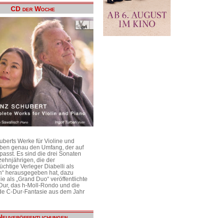
CD der Woche
uberts Werke für Violine und
aben genau den Umfang, der auf
passt. Es sind die drei Sonaten
ehnjährigen, die der
üchtige Verleger Diabelli als
n“ herausgegeben hat, dazu
e als „Grand Duo“ veröffentlichte
Dur, das h-Moll-Rondo und die
e C-Dur-Fantasie aus dem Jahr
Neuveröffentlichungen