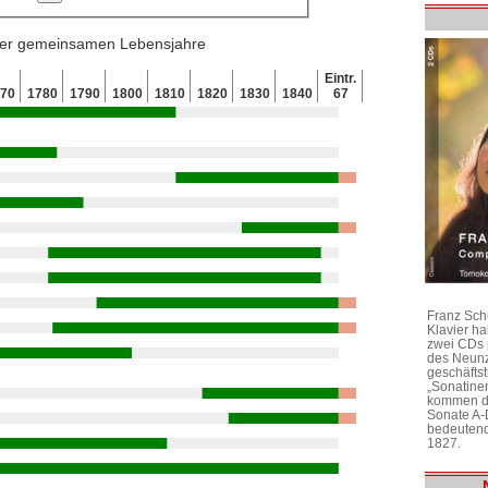
 der gemeinsamen Lebensjahre
Eintr.
770
1780
1790
1800
1810
1820
1830
1840
67
Franz Sch
Klavier h
zwei CDs 
des Neunz
geschäftst
„Sonatine
kommen di
Sonate A-
bedeutend
1827.