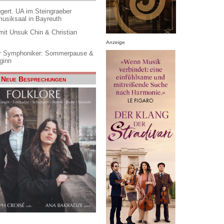
gert. UA im Steingraeber
siksaal in Bayreuth
it Unsuk Chin & Christian
Anzeige
 Symphoniker: Sommerpause &
ginn
Neue Besprechungen