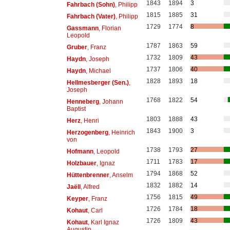
1843
1894
3
Fahrbach (Sohn)
, Philipp
1815
1885
31
Fahrbach (Vater)
, Philipp
1729
1774
8
Gassmann
, Florian
Leopold
1787
1863
59
Gruber
, Franz
1732
1809
43
Haydn
, Joseph
1737
1806
40
Haydn
, Michael
1828
1893
18
Hellmesberger (Sen.)
,
Joseph
1768
1822
54
Henneberg
, Johann
Baptist
1803
1888
43
Herz
, Henri
1843
1900
3
Herzogenberg
, Heinrich
von
1738
1793
27
Hofmann
, Leopold
1711
1783
17
Holzbauer
, Ignaz
1794
1868
52
Hüttenbrenner
, Anselm
1832
1882
14
Jaëll
, Alfred
1756
1815
49
Keyper
, Franz
1726
1784
18
Kohaut
, Carl
1726
1809
43
Kohaut
, Karl Ignaz
Augustin