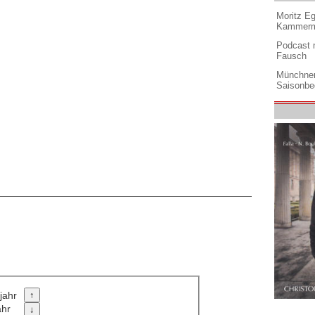
Moritz Eg
Kammermu
Podcast m
Fausch
Münchner
Saisonbe
jahr
ahr