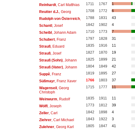
1711
1767
1
Reinhardt
, Carl Matthias
1708
1772
6
Reutter d.J.
, Georg
1788
1831
43
Rudolph von Österreich
,
1842
1902
4
Schantl
, Josef
1710
1773
7
Scheibl
, Johann Adam
1797
1828
31
Schubert
, Franz
1835
1916
11
Strauß
, Eduard
1827
1870
19
Strauß
, Josef
1825
1899
21
Strauß (Sohn)
, Johann
1804
1849
42
Strauß (Vater)
, Johann
1819
1895
27
Suppè
, Franz
1766
1803
37
Süßmayr
, Franz Xaver
1715
1777
11
Wagenseil
, Georg
Christoph
1835
1911
11
Weinwurm
, Rudolf
1773
1812
39
Wölfl
, Joseph
1842
1898
4
Zeller
, Carl
1843
1922
3
Ziehrer
, Carl Michael
1805
1847
41
Zulehner
, Georg Karl