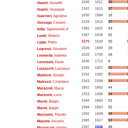
1540
1611
36
Guami
, Gioseffo
1542
1612
37
Guami
, Giuseppe
1630
1684
16
Guerrieri
, Agostino
1529
1612
37
Gussago
, Cesario
1582
1625
43
India
, Sigismondo d'
1587
1639
52
Landi
, Stefano
1575
1630
55
Lappi
, Pietro
1626
1690
20
Legrenzi
, Giovanni
1620
1704
26
Leonarda
, Isabella
1640
1713
6
Lorenzani
, Paolo
1545
1607
32
Luzzaschi
, Luzzasco
1542
1582
7
Mainerio
, Giorgio
1543
1599
24
Malvezzi
, Cristofano
1602
1662
44
Marazzoli
, Marco
1553
1599
24
Marenzio
, Luca
1594
1663
52
Marini
, Biagio
1594
1663
52
Marini
, Biagio
1550
1609
34
Massaino
, Tiburtio
1565
1627
52
Mayone
, Ascanio
1597
1646
49
Mazzocchi
, Virgilio