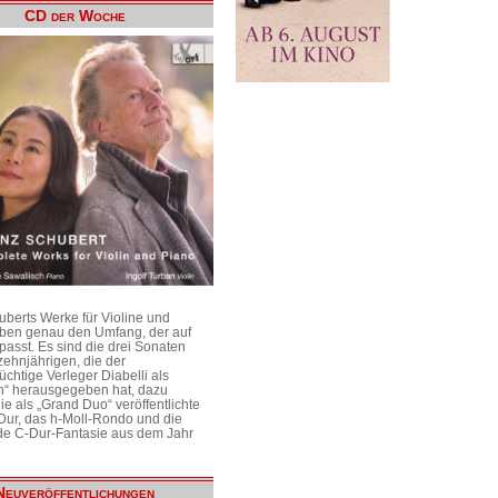
CD der Woche
uberts Werke für Violine und
aben genau den Umfang, der auf
passt. Es sind die drei Sonaten
ehnjährigen, die der
üchtige Verleger Diabelli als
n“ herausgegeben hat, dazu
e als „Grand Duo“ veröffentlichte
Dur, das h-Moll-Rondo und die
e C-Dur-Fantasie aus dem Jahr
Neuveröffentlichungen