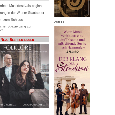
rrhein Musikfestivals beginnt
rung in der Wiener Staatsoper
en zum Schluss
Anzeige
scher Spaziergang zum
rt
Neue Besprechungen