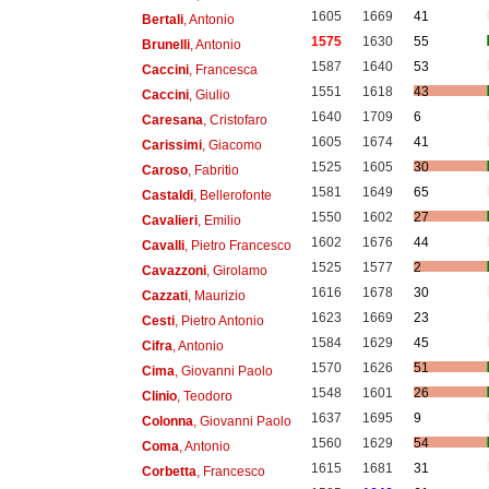
1605
1669
41
Bertali
, Antonio
1575
1630
55
Brunelli
, Antonio
1587
1640
53
Caccini
, Francesca
1551
1618
43
Caccini
, Giulio
1640
1709
6
Caresana
, Cristofaro
1605
1674
41
Carissimi
, Giacomo
1525
1605
30
Caroso
, Fabritio
1581
1649
65
Castaldi
, Bellerofonte
1550
1602
27
Cavalieri
, Emilio
1602
1676
44
Cavalli
, Pietro Francesco
1525
1577
2
Cavazzoni
, Girolamo
1616
1678
30
Cazzati
, Maurizio
1623
1669
23
Cesti
, Pietro Antonio
1584
1629
45
Cifra
, Antonio
1570
1626
51
Cima
, Giovanni Paolo
1548
1601
26
Clinio
, Teodoro
1637
1695
9
Colonna
, Giovanni Paolo
1560
1629
54
Coma
, Antonio
1615
1681
31
Corbetta
, Francesco