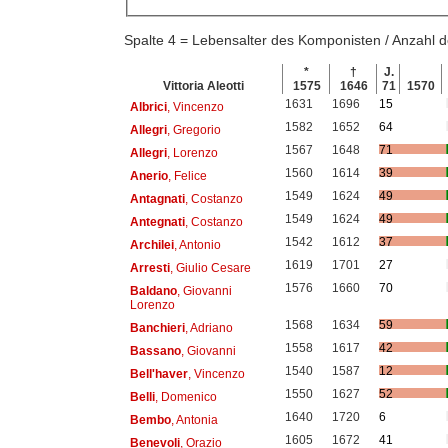
Spalte 4 = Lebensalter des Komponisten / Anzahl
*
†
J.
Vittoria Aleotti
1575
1646
71
1570
1631
1696
15
Albrici
, Vincenzo
1582
1652
64
Allegri
, Gregorio
1567
1648
71
Allegri
, Lorenzo
1560
1614
39
Anerio
, Felice
1549
1624
49
Antagnati
, Costanzo
1549
1624
49
Antegnati
, Costanzo
1542
1612
37
Archilei
, Antonio
1619
1701
27
Arresti
, Giulio Cesare
1576
1660
70
Baldano
, Giovanni
Lorenzo
1568
1634
59
Banchieri
, Adriano
1558
1617
42
Bassano
, Giovanni
1540
1587
12
Bell'haver
, Vincenzo
1550
1627
52
Belli
, Domenico
1640
1720
6
Bembo
, Antonia
1605
1672
41
Benevoli
, Orazio