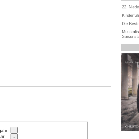
22. Niede
Kinderfüh
Die Best
Musikali
Saisonsta
jahr
ahr