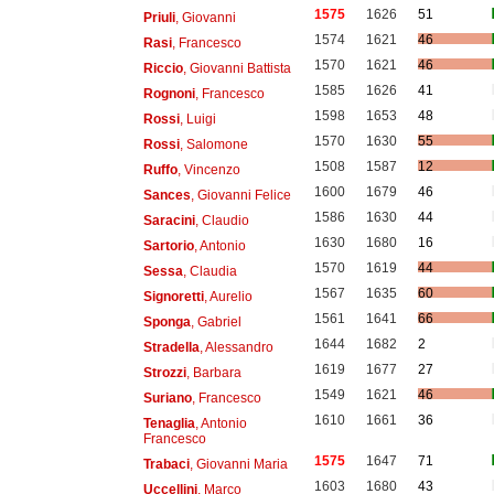
1575
1626
51
Priuli
, Giovanni
1574
1621
46
Rasi
, Francesco
1570
1621
46
Riccio
, Giovanni Battista
1585
1626
41
Rognoni
, Francesco
1598
1653
48
Rossi
, Luigi
1570
1630
55
Rossi
, Salomone
1508
1587
12
Ruffo
, Vincenzo
1600
1679
46
Sances
, Giovanni Felice
1586
1630
44
Saracini
, Claudio
1630
1680
16
Sartorio
, Antonio
1570
1619
44
Sessa
, Claudia
1567
1635
60
Signoretti
, Aurelio
1561
1641
66
Sponga
, Gabriel
1644
1682
2
Stradella
, Alessandro
1619
1677
27
Strozzi
, Barbara
1549
1621
46
Suriano
, Francesco
1610
1661
36
Tenaglia
, Antonio
Francesco
1575
1647
71
Trabaci
, Giovanni Maria
1603
1680
43
Uccellini
, Marco