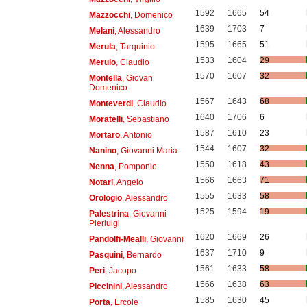
1592
1665
54
Mazzocchi
, Domenico
1639
1703
7
Melani
, Alessandro
1595
1665
51
Merula
, Tarquinio
1533
1604
29
Merulo
, Claudio
1570
1607
32
Montella
, Giovan
Domenico
1567
1643
68
Monteverdi
, Claudio
1640
1706
6
Moratelli
, Sebastiano
1587
1610
23
Mortaro
, Antonio
1544
1607
32
Nanino
, Giovanni Maria
1550
1618
43
Nenna
, Pomponio
1566
1663
71
Notari
, Angelo
1555
1633
58
Orologio
, Alessandro
1525
1594
19
Palestrina
, Giovanni
Pierluigi
1620
1669
26
Pandolfi-Mealli
, Giovanni
1637
1710
9
Pasquini
, Bernardo
1561
1633
58
Peri
, Jacopo
1566
1638
63
Piccinini
, Alessandro
1585
1630
45
Porta
, Ercole