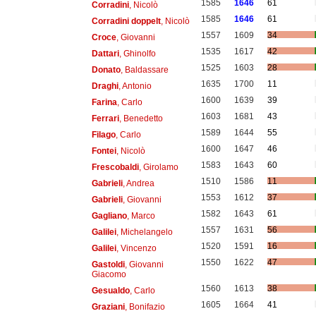
1585
1646
61
Corradini
, Nicolò
1585
1646
61
Corradini doppelt
, Nicolò
1557
1609
34
Croce
, Giovanni
1535
1617
42
Dattari
, Ghinolfo
1525
1603
28
Donato
, Baldassare
1635
1700
11
Draghi
, Antonio
1600
1639
39
Farina
, Carlo
1603
1681
43
Ferrari
, Benedetto
1589
1644
55
Filago
, Carlo
1600
1647
46
Fontei
, Nicolò
1583
1643
60
Frescobaldi
, Girolamo
1510
1586
11
Gabrieli
, Andrea
1553
1612
37
Gabrieli
, Giovanni
1582
1643
61
Gagliano
, Marco
1557
1631
56
Galilei
, Michelangelo
1520
1591
16
Galilei
, Vincenzo
1550
1622
47
Gastoldi
, Giovanni
Giacomo
1560
1613
38
Gesualdo
, Carlo
1605
1664
41
Graziani
, Bonifazio