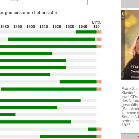
 der gemeinsamen Lebensjahre
Eintr.
1580
1590
1600
1610
1620
1630
1640
119
Franz Sch
Klavier h
zwei CDs 
des Neunz
geschäftst
„Sonatine
kommen di
Sonate A-
bedeutend
1827.