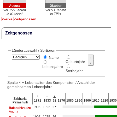
August
Oktober
vor 155 Jahren
vor 93 Jahren
in Kutaissi
in Tiflis
Werke
Zeitgenossen
Zeitgenossen
Länderauswahl / Sortieren
Name
Geburtsjahr
Lebensjahre
Sterbejahr
Spalte 4 = Lebensalter des Komponisten / Anzahl der
gemeinsamen Lebensjahre
*
†
J.
Zakharia
1871
1933
62
1870
1880
1890
1900
1910
1920
1930
Paliashvili
1906
1992
27
Balanchivadze
,
Andria
1907
1975
26