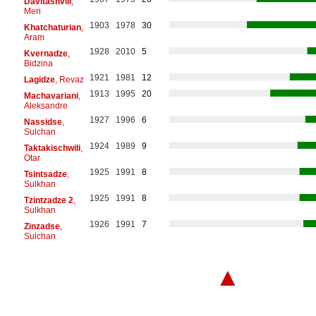
Davitashvili
,
Meri
1903
1978
30
Khatchaturian
,
Aram
1928
2010
5
Kvernadze
,
Bidzina
1921
1981
12
Lagidze
, Revaz
1913
1995
20
Machavariani
,
Aleksandre
1927
1996
6
Nassidse
,
Sulchan
1924
1989
9
Taktakischwili
,
Otar
1925
1991
8
Tsintsadze
,
Sulkhan
1925
1991
8
Tzintzadze 2
,
Sulkhan
1926
1991
7
Zinzadse
,
Sulchan
▲