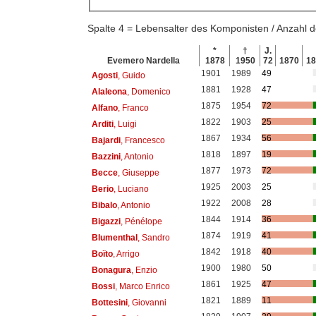
Spalte 4 = Lebensalter des Komponisten / Anzahl
*
†
J.
Evemero Nardella
1878
1950
72
1870
1
1901
1989
49
Agosti
, Guido
1881
1928
47
Alaleona
, Domenico
1875
1954
72
Alfano
, Franco
1822
1903
25
Arditi
, Luigi
1867
1934
56
Bajardi
, Francesco
1818
1897
19
Bazzini
, Antonio
1877
1973
72
Becce
, Giuseppe
1925
2003
25
Berio
, Luciano
1922
2008
28
Bibalo
, Antonio
1844
1914
36
Bigazzi
, Pénélope
1874
1919
41
Blumenthal
, Sandro
1842
1918
40
Boïto
, Arrigo
1900
1980
50
Bonagura
, Enzio
1861
1925
47
Bossi
, Marco Enrico
1821
1889
11
Bottesini
, Giovanni