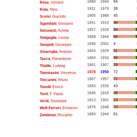
1880
1944
64
Rose
, Vincent
1911
1979
39
Rota
, Nino
1905
1988
45
Scelsi
, Giacinto
1841
1914
36
Sgambati
, Giovanni
1857
1928
50
Simonetti
, Achille
1868
1944
66
Sinigaglia
, Leone
1946
2001
4
Sinopoli
, Giuseppe
1854
1929
51
Smareglia
, Antonio
1864
1934
56
Tasca
, Pierantonio
1861
1907
29
Thuille
, Ludwig
1878
1950
72
Tommasini
, Vincenzo
1867
1957
72
Toscanini
, Arturo
1883
1926
43
Toselli
, Enrico
1846
1916
38
Tosti
, F. Paolo
1813
1901
23
Verdi
, Giuseppe
1876
1948
70
Wolf-Ferrari
, Ermanno
1883
1944
61
Zandonai
, Riccardo