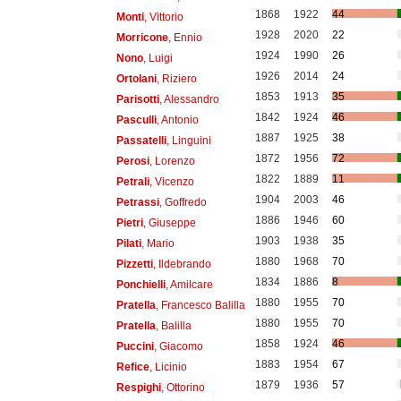
1868
1922
44
Monti
, Vittorio
1928
2020
22
Morricone
, Ennio
1924
1990
26
Nono
, Luigi
1926
2014
24
Ortolani
, Riziero
1853
1913
35
Parisotti
, Alessandro
1842
1924
46
Pasculli
, Antonio
1887
1925
38
Passatelli
, Linguini
1872
1956
72
Perosi
, Lorenzo
1822
1889
11
Petrali
, Vicenzo
1904
2003
46
Petrassi
, Goffredo
1886
1946
60
Pietri
, Giuseppe
1903
1938
35
Pilati
, Mario
1880
1968
70
Pizzetti
, Ildebrando
1834
1886
8
Ponchielli
, Amilcare
1880
1955
70
Pratella
, Francesco Balilla
1880
1955
70
Pratella
, Balilla
1858
1924
46
Puccini
, Giacomo
1883
1954
67
Refice
, Licinio
1879
1936
57
Respighi
, Ottorino