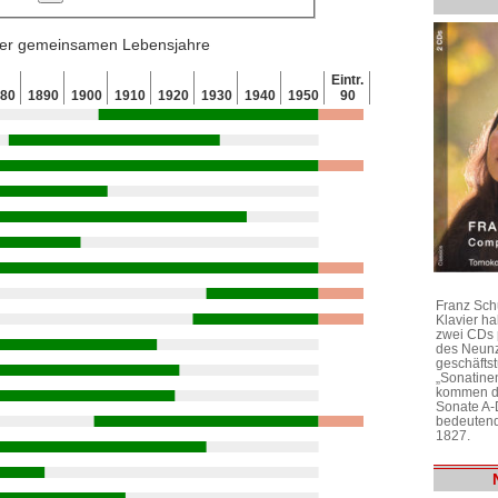
 der gemeinsamen Lebensjahre
Eintr.
880
1890
1900
1910
1920
1930
1940
1950
90
Franz Sch
Klavier h
zwei CDs 
des Neunz
geschäftst
„Sonatine
kommen di
Sonate A-
bedeutend
1827.