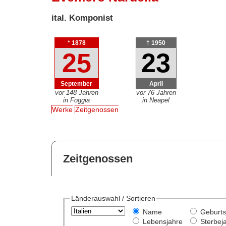
ital. Komponist
* 1878
† 1950
25
23
September
April
vor 148 Jahren
vor 76 Jahren
in Foggia
in Neapel
Werke
Zeitgenossen
Zeitgenossen
Länderauswahl / Sortieren
Name
Geburts
Lebensjahre
Sterbej