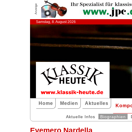
Anzeige
Samstag, 8. August 2026
Home
Medien
Aktuelles
Kompo
Aktuelle Infos
Biographien
Evemero Nardella