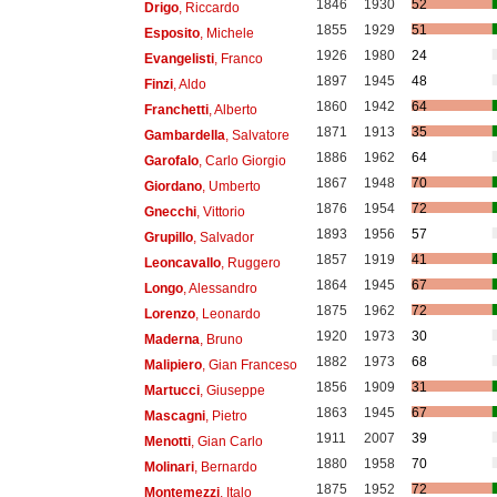
1846
1930
52
Drigo
, Riccardo
1855
1929
51
Esposito
, Michele
1926
1980
24
Evangelisti
, Franco
1897
1945
48
Finzi
, Aldo
1860
1942
64
Franchetti
, Alberto
1871
1913
35
Gambardella
, Salvatore
1886
1962
64
Garofalo
, Carlo Giorgio
1867
1948
70
Giordano
, Umberto
1876
1954
72
Gnecchi
, Vittorio
1893
1956
57
Grupillo
, Salvador
1857
1919
41
Leoncavallo
, Ruggero
1864
1945
67
Longo
, Alessandro
1875
1962
72
Lorenzo
, Leonardo
1920
1973
30
Maderna
, Bruno
1882
1973
68
Malipiero
, Gian Franceso
1856
1909
31
Martucci
, Giuseppe
1863
1945
67
Mascagni
, Pietro
1911
2007
39
Menotti
, Gian Carlo
1880
1958
70
Molinari
, Bernardo
1875
1952
72
Montemezzi
, Italo