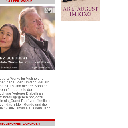
CD der Woche
uberts Werke für Violine und
aben genau den Umfang, der auf
passt. Es sind die drei Sonaten
ehnjährigen, die der
üchtige Verleger Diabelli als
n“ herausgegeben hat, dazu
e als „Grand Duo“ veröffentlichte
Dur, das h-Moll-Rondo und die
e C-Dur-Fantasie aus dem Jahr
Neuveröffentlichungen