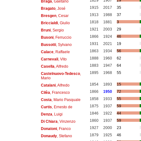
1829
1907
29
Braga
, Gaetano
1915
2017
35
Bragato
, José
1913
1988
37
Bresgen
, Cesar
1818
1881
3
Briccialdi
, Giulio
1921
2003
29
Bruni
, Sergio
1866
1924
46
Busoni
, Ferruccio
1931
2021
19
Bussotti
, Sylvano
1863
1934
56
Calace
, Raffaele
1888
1960
62
Carnevali
, Vito
1883
1947
64
Casella
, Alfredo
1895
1968
55
Castelnuovo-Tedesco
,
Mario
1854
1893
15
Catalani
, Alfredo
1866
1950
72
Cilèa
, Francesco
1858
1933
55
Costa
, Mario Pasquale
1875
1937
59
Curtis
, Ernesto de
1846
1922
44
Denza
, Luigi
1860
1937
59
Di Chiara
, Vinzenzo
1927
2000
23
Donatoni
, Franco
1879
1925
46
Donaudy
, Stefano