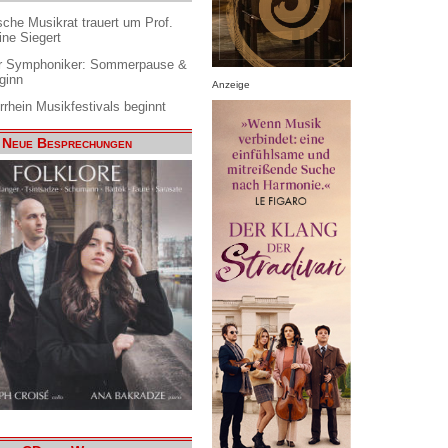
che Musikrat trauert um Prof.
ine Siegert
 Symphoniker: Sommerpause &
ginn
Anzeige
rrhein Musikfestivals beginnt
Neue Besprechungen