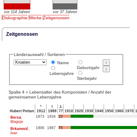
vor 114 Jahren
vor 37 Jahren
Diskographie
Werke
Zeitgenossen
Zeitgenossen
Länderauswahl / Sortieren
Name
Geburtsjahr
Lebensjahre
Sterbejahr
Spalte 4 = Lebensalter des Komponisten / Anzahl der
gemeinsamen Lebensjahre
*
†
J.
Hubert Pettan
1912
1989
77
1910
1920
1930
1940
1950
1960
1970
1873
1934
22
Bersa
,
Blagoje
1906
1987
75
Brkanović
,
Ivan