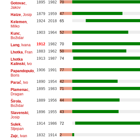
1895
1982
70
Gotovac
,
Jakov
1879
1959
47
Hatze
, Josip
1924
2018
65
Kelemen
,
Milko
1903
1964
52
Kunc
,
Božidar
1912
1982
70
Lang
, Ivana
1883
1962
50
Lhotka
, Fran
1913
1987
74
Lhotka
Kalinski
, Ivo
1906
1991
77
Papandopulo
,
Boris
1890
1954
42
Parać
, Ivo
1895
1983
71
Plamenac
,
Dragan
1889
1956
44
Širola
,
Božidar
1896
1955
43
Slavenski
,
Josip
1914
1986
72
Sulek
,
Stjepan
1832
1914
2
Zajc
, Ivan