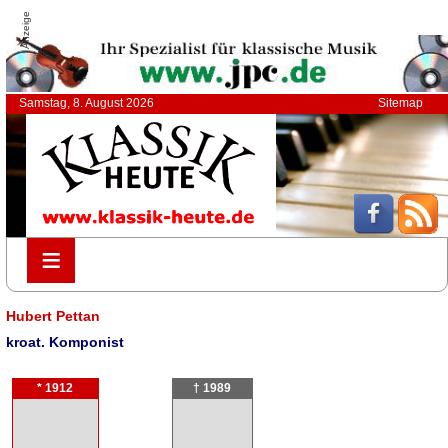
Anzeige
Samstag, 8. August 2026
Sitemap
≡
≡
Hubert Pettan
kroat. Komponist
* 1912
† 1989