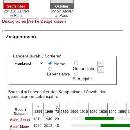
September
Oktober
vor 130 Jahren
vor 57 Jahren
in Paris
in Paris
Diskographie
Werke
Zeitgenossen
Zeitgenossen
Länderauswahl / Sortieren
Name
Geburtsjahr
Lebensjahre
Sterbejahr
Spalte 4 = Lebensalter des Komponisten / Anzahl der
gemeinsamen Lebensjahre
*
†
J.
Robert
1896
1969
73
1890
1900
1910
1920
1930
1940
1950
1
Dussaut
1911
1940
29
Alain
, Jehan
1926
2013
43
Alain
, Marie