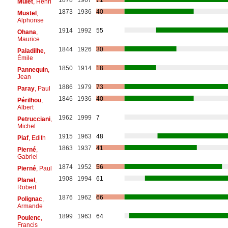
Mulet
, Henri
1873
1936
40
Mustel
,
Alphonse
1914
1992
55
Ohana
,
Maurice
1844
1926
30
Paladilhe
,
Émile
1850
1914
18
Pannequin
,
Jean
1886
1979
73
Paray
, Paul
1846
1936
40
Périlhou
,
Albert
1962
1999
7
Petrucciani
,
Michel
1915
1963
48
Piaf
, Edith
1863
1937
41
Pierné
,
Gabriel
1874
1952
56
Pierné
, Paul
1908
1994
61
Planel
,
Robert
1876
1962
66
Polignac
,
Armande
1899
1963
64
Poulenc
,
Francis