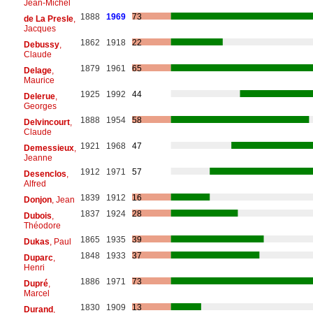
Jean-Michel
1888
1969
73
de La Presle
,
Jacques
1862
1918
22
Debussy
,
Claude
1879
1961
65
Delage
,
Maurice
1925
1992
44
Delerue
,
Georges
1888
1954
58
Delvincourt
,
Claude
1921
1968
47
Demessieux
,
Jeanne
1912
1971
57
Desenclos
,
Alfred
1839
1912
16
Donjon
, Jean
1837
1924
28
Dubois
,
Théodore
1865
1935
39
Dukas
, Paul
1848
1933
37
Duparc
,
Henri
1886
1971
73
Dupré
,
Marcel
1830
1909
13
Durand
,