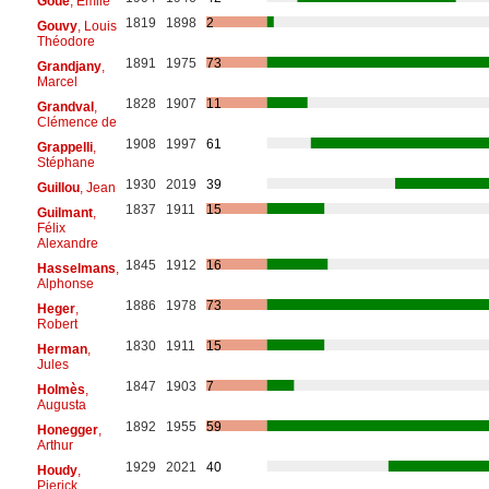
Goué
, Émile
1819
1898
2
Gouvy
, Louis
Théodore
1891
1975
73
Grandjany
,
Marcel
1828
1907
11
Grandval
,
Clémence de
1908
1997
61
Grappelli
,
Stéphane
1930
2019
39
Guillou
, Jean
1837
1911
15
Guilmant
,
Félix
Alexandre
1845
1912
16
Hasselmans
,
Alphonse
1886
1978
73
Heger
,
Robert
1830
1911
15
Herman
,
Jules
1847
1903
7
Holmès
,
Augusta
1892
1955
59
Honegger
,
Arthur
1929
2021
40
Houdy
,
Pierick