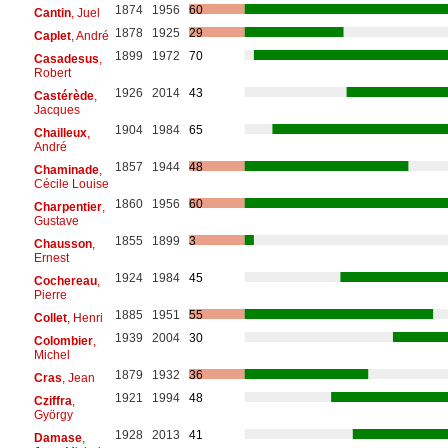
1874
1956
60
Cantin
, Juel
1878
1925
29
Caplet
, André
1899
1972
70
Casadesus
,
Robert
1926
2014
43
Castérède
,
Jacques
1904
1984
65
Chailleux
,
André
1857
1944
48
Chaminade
,
Cécile Louise
1860
1956
60
Charpentier
,
Gustave
1855
1899
3
Chausson
,
Ernest
1924
1984
45
Cochereau
,
Pierre
1885
1951
55
Collet
, Henri
1939
2004
30
Colombier
,
Michel
1879
1932
36
Cras
, Jean
1921
1994
48
Cziffra
,
György
1928
2013
41
Damase
,