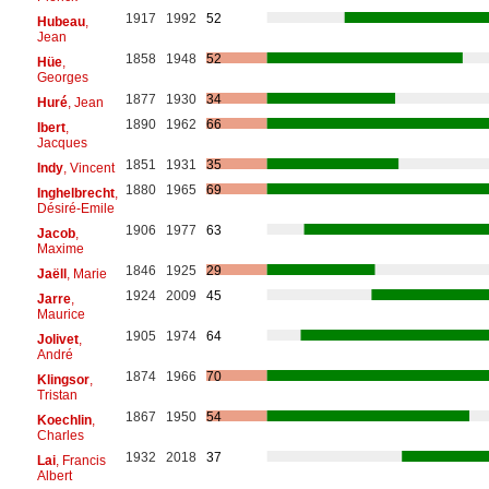
1917
1992
52
Hubeau
,
Jean
1858
1948
52
Hüe
,
Georges
1877
1930
34
Huré
, Jean
1890
1962
66
Ibert
,
Jacques
1851
1931
35
Indy
, Vincent
1880
1965
69
Inghelbrecht
,
Désiré-Emile
1906
1977
63
Jacob
,
Maxime
1846
1925
29
Jaëll
, Marie
1924
2009
45
Jarre
,
Maurice
1905
1974
64
Jolivet
,
André
1874
1966
70
Klingsor
,
Tristan
1867
1950
54
Koechlin
,
Charles
1932
2018
37
Lai
, Francis
Albert