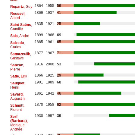
1864
1955
59
Ropartz
, Guy
1869
1937
41
Roussel
,
Albert
1835
1921
25
Saint-Saëns
,
Camille
1899
1968
69
Sala
, André
1885
1961
65
Salzedo
,
Carlos
1877
1967
71
Samazeuilh
,
Gustave
1916
2008
53
Sancan
,
Pierre
1866
1925
29
Satie
, Erik
1901
1989
68
Sauguet
,
Henri
1861
1942
46
Savard
,
Augustin
1870
1958
62
Schmitt
,
Florent
1930
1997
39
Serf
(Barbara)
,
Monique
Andrée