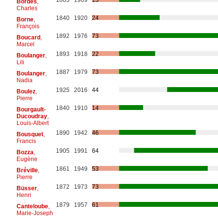
Bordes
,
Charles
1840
1920
24
Borne
,
François
1892
1976
73
Boucard
,
Marcel
1893
1918
22
Boulanger
,
Lili
1887
1979
73
Boulanger
,
Nadia
1925
2016
44
Boulez
,
Pierre
1840
1910
14
Bourgault-
Ducoudray
,
Louis-Albert
1890
1942
46
Bousquet
,
Francis
1905
1991
64
Bozza
,
Eugène
1861
1949
53
Bréville
,
Pierre
1872
1973
73
Büsser
,
Henri
1879
1957
61
Canteloube
,
Marie-Joseph