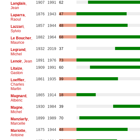
1907
1991
62
Langlais
,
Jean
1876
1943
47
Laparra
,
Raoul
1857
1944
48
Lazzari
,
Sylvio
1882
1964
68
Le Boucher
,
Maurice
1932
2019
37
Legrand
,
Michel
1891
1976
73
Lenoir
, Jean
1909
1991
60
Litaize
,
Gaston
1861
1935
39
Loeffler
,
Charles
Martin
1865
1914
18
Magnard
,
Albéric
1930
1984
39
Magne
,
Michel
1899
1989
70
Manziarly
,
Marcelle
1875
1944
48
Mariotte
,
Antoine