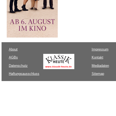
About
Impressum
AGBs
Kontakt
Datenschutz
Mediadaten
Haftungsausschluss
Sitemap