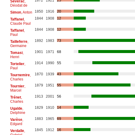
1872
1921
25
Séverac
,
Déodat de
1850
1916
20
Simon
, Anton
1844
1908
12
Taffanel
,
Claude Paul
1844
1908
12
Taffanel
,
Paul
1892
1983
73
Tailleferre
,
Germaine
1901
1971
68
Tomasi
,
Henri
1914
1990
55
Tortelier
,
Paul
1870
1939
43
Tournemire
,
Charles
1879
1951
55
Tournier
,
Marcel
1913
2001
56
Trénet
,
Charles
1829
1910
14
Ugalde
,
Delphine
1883
1965
69
Varèse
,
Edgard
1845
1912
16
Verdalle
,
Gabriel