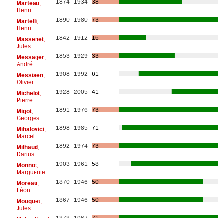
1874
1934
38
Marteau
,
Henri
1890
1980
73
Martelli
,
Henri
1842
1912
16
Massenet
,
Jules
1853
1929
33
Messager
,
André
1908
1992
61
Messiaen
,
Olivier
1928
2005
41
Michelot
,
Pierre
1891
1976
73
Migot
,
Georges
1898
1985
71
Mihalovici
,
Marcel
1892
1974
73
Milhaud
,
Darius
1903
1961
58
Monnot
,
Marguerite
1870
1946
50
Moreau
,
Léon
1867
1946
50
Mouquet
,
Jules
1878
1967
71