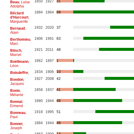
1850
1927
31
Beau
, Luise
Adolpha
1884
1964
68
Béclard
d'Harcourt
,
Marguerite
1932
2020
37
Bernaud
,
Alain
1906
1991
63
Berthomieu
,
Marc
1921
2011
48
Bitsch
,
Marcel
1862
1897
1
Boëllmann
,
Léon
1834
1906
10
Boisdeffre
,
1927
2008
42
Bondon
,
Jacques
1858
1937
41
Bonis
,
Mélanie
1880
1944
48
Bonnal
,
Ermend
1918
1995
51
Bonneau
,
Paul
1884
1944
48
Bonnet
,
Joseph
1863
1909
13