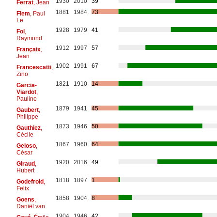
1930
2010
39
Ferrat
, Jean
1881
1984
73
Flem
, Paul
Le
1928
1979
41
Fol
,
Raymond
1912
1997
57
Françaix
,
Jean
1902
1991
67
Francescatti
,
Zino
1821
1910
14
Garcia-
Viardot
,
Pauline
1879
1941
45
Gaubert
,
Philippe
1873
1946
50
Gauthiez
,
Cécile
1867
1960
64
Geloso
,
César
1920
2016
49
Giraud
,
Hubert
1818
1897
1
Godefroid
,
Felix
1858
1904
8
Goens
,
Daniël van
1904
1946
42