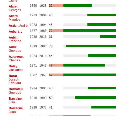
Claire
1850
1928
32
Alary
,
Georges
1923
2004
46
Allard
,
Maurice
1923
1994
46
Astier
, André
1877
1968
72
Aubert
, L
1938
2016
31
Aubin
,
Francine
1899
1983
70
Auric
,
Georges
1924
2018
45
Aznavour
,
Charles
1871
1943
47
Balay
,
Guillaume
1882
1963
67
Barat
,
Joseph
Edouard
1924
2006
45
Barboteu
,
Georges
1910
1999
59
Barraine
,
Elsa
1928
1973
41
Barraqué
,
Jean