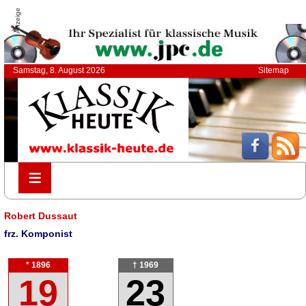
Anzeige
Samstag, 8. August 2026
Sitemap
≡
≡
Robert Dussaut
frz. Komponist
* 1896
† 1969
19
23