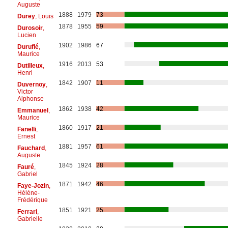
Auguste
1888
1979
73
Durey
, Louis
1878
1955
59
Durosoir
,
Lucien
1902
1986
67
Duruflé
,
Maurice
1916
2013
53
Dutilleux
,
Henri
1842
1907
11
Duvernoy
,
Victor
Alphonse
1862
1938
42
Emmanuel
,
Maurice
1860
1917
21
Fanelli
,
Ernest
1881
1957
61
Fauchard
,
Auguste
1845
1924
28
Fauré
,
Gabriel
1871
1942
46
Faye-Jozin
,
Hélène-
Frédérique
1851
1921
25
Ferrari
,
Gabrielle