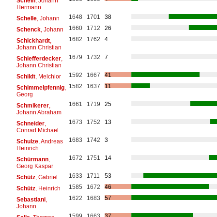
Schein
, Johann
Hermann
1648
1701
38
Schelle
, Johann
1660
1712
26
Schenck
, Johann
1682
1762
4
Schickhardt
,
Johann Christian
1679
1732
7
Schiefferdecker
,
Johann Christian
1592
1667
41
Schildt
, Melchior
1582
1637
11
Schimmelpfennig
,
Georg
1661
1719
25
Schmikerer
,
Johann Abraham
1673
1752
13
Schneider
,
Conrad Michael
1683
1742
3
Schulze
, Andreas
Heinrich
1672
1751
14
Schürmann
,
Georg Kaspar
1633
1711
53
Schütz
, Gabriel
1585
1672
46
Schütz
, Heinrich
1622
1683
57
Sebastiani
,
Johann
1599
1663
37