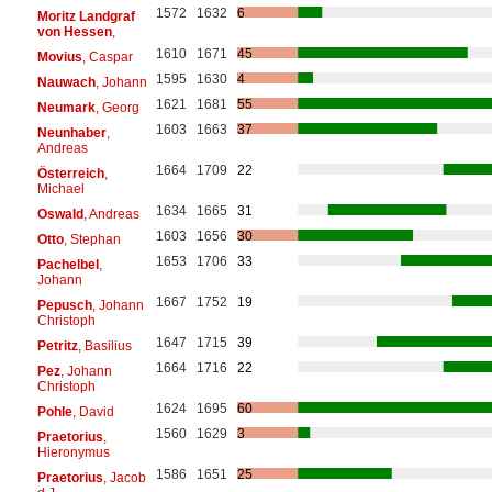
1572
1632
6
Moritz Landgraf
von Hessen
,
1610
1671
45
Movius
, Caspar
1595
1630
4
Nauwach
, Johann
1621
1681
55
Neumark
, Georg
1603
1663
37
Neunhaber
,
Andreas
1664
1709
22
Österreich
,
Michael
1634
1665
31
Oswald
, Andreas
1603
1656
30
Otto
, Stephan
1653
1706
33
Pachelbel
,
Johann
1667
1752
19
Pepusch
, Johann
Christoph
1647
1715
39
Petritz
, Basilius
1664
1716
22
Pez
, Johann
Christoph
1624
1695
60
Pohle
, David
1560
1629
3
Praetorius
,
Hieronymus
1586
1651
25
Praetorius
, Jacob