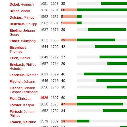
1651
1693
35
Döbel
, Heinrich
1620
1701
60
Drese
, Adam
1562
1631
5
Dulcius
, Philipp
1562
1631
5
Dulichius
, Philipp
1637
1676
39
Ebeling
, Johann
Georg
1612
1665
39
Ebner
, Wolfgang
1644
1702
42
Eisenhuet
,
Thomas
1649
1712
37
Erich
, Daniel
1657
1714
29
Erlebach
, Philipp
Heinrich
1633
1679
46
Fabricius
, Werner
1646
1716
40
Fischer
, Johann
1656
1746
30
Fischer
, Johann
Caspar Ferdinand
1626
1697
60
Flor
, Christian
1616
1673
47
Förster
, Kaspar
1652
1732
34
Förtsch
, Johann
Philipp
1579
1639
13
Franck
, Melchior