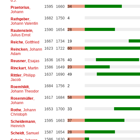
d.J.
1595
1660
34
Praetorius
,
Johann
1682
1750
4
Rathgeber
,
Johann Valentin
1590
1654
28
Rautenstein
,
Julius Ernst
1667
1734
19
Reiche
, Gottfried
1623
1722
60
Reincken
, Johann
Adam
1636
1676
40
Reusner
, Esajas
1586
1649
23
Rinckart
, Martin
1637
1690
49
Rittler
, Philipp
Jacob
1684
1756
2
Roemhildt
,
Johann Theodor
1617
1684
58
Rosenmüller
,
Johann
1653
1700
33
Rothe
, Johann
Christoph
1595
1663
37
Scheidemann
,
Heinrich
1587
1654
28
Scheidt
, Samuel
1586
1630
4