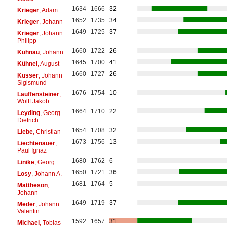
1634
1666
32
Krieger
, Adam
1652
1735
34
Krieger
, Johann
1649
1725
37
Krieger
, Johann
Philipp
1660
1722
26
Kuhnau
, Johann
1645
1700
41
Kühnel
, August
1660
1727
26
Kusser
, Johann
Sigismund
1676
1754
10
Lauffensteiner
,
Wolff Jakob
1664
1710
22
Leyding
, Georg
Dietrich
1654
1708
32
Liebe
, Christian
1673
1756
13
Liechtenauer
,
Paul Ignaz
1680
1762
6
Linike
, Georg
1650
1721
36
Losy
, Johann A.
1681
1764
5
Mattheson
,
Johann
1649
1719
37
Meder
, Johann
Valentin
1592
1657
31
Michael
, Tobias