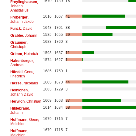
1670
1739
16
Freylinghausen
,
Johann
Anastasius
1616
1667
41
Froberger
,
Johann Jakob
1648
1701
38
Funck
, David
1585
1655
29
Grabbe
, Johann
1683
1760
3
Graupner
,
Christoph
1593
1637
11
Grimm
, Heinrich
1574
1627
1
Hakenberger
,
Andreas
1685
1759
1
Händel
, Georg
Friedrich
1605
1670
44
Hasse
, Nicolaus
1683
1729
3
Heinichen
,
Johann David
1609
1663
37
Herwich
, Christian
1614
1684
58
Hildebrand
,
Johann
1679
1715
7
Hoffmann
, Georg
Melchior
1679
1715
7
Hoffmann
,
Melchior