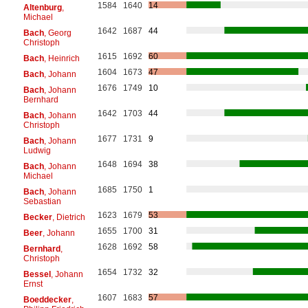
1584
1640
14
Altenburg
,
Michael
1642
1687
44
Bach
, Georg
Christoph
1615
1692
60
Bach
, Heinrich
1604
1673
47
Bach
, Johann
1676
1749
10
Bach
, Johann
Bernhard
1642
1703
44
Bach
, Johann
Christoph
1677
1731
9
Bach
, Johann
Ludwig
1648
1694
38
Bach
, Johann
Michael
1685
1750
1
Bach
, Johann
Sebastian
1623
1679
53
Becker
, Dietrich
1655
1700
31
Beer
, Johann
1628
1692
58
Bernhard
,
Christoph
1654
1732
32
Bessel
, Johann
Ernst
1607
1683
57
Boeddecker
,