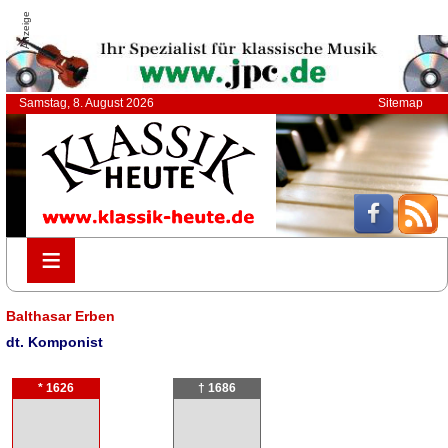
Anzeige
Samstag, 8. August 2026
Sitemap
≡
≡
Balthasar Erben
dt. Komponist
* 1626
† 1686