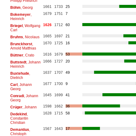
Philipp Friedrich
1661
1733
25
Böhm
, Georg
1679
1751
7
Bokemeyer
,
Heinrich
1626
1712
60
Briegel
, Wolfgang
Carl
1665
1697
21
Bruhns
, Nicolaus
1670
1725
16
Brunckhorst
,
Arnold Matthias
1616
1679
53
Büttner
, Crato
1666
1727
20
Buttstedt
, Johann
Heinrich
1637
1707
49
Buxtehude
,
Dietrich
1677
1700
9
Carl
, Johann
Georg
1645
1699
41
Conradi
, Johann
Georg
1598
1662
36
Crüger
, Johann
1628
1715
58
Dedekind
,
Constantin
Christian
1567
1643
17
Demantius
,
Christoph