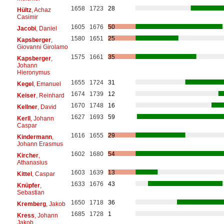
1658
1723
28
Hültz
, Achaz
Casimir
1605
1676
50
Jacobi
, Daniel
1580
1651
25
Kapsberger
,
Giovanni Girolamo
1575
1661
35
Kapsberger
,
Johann
Hieronymus
1655
1724
31
Kegel
, Emanuel
1674
1739
12
Keiser
, Reinhard
1670
1748
16
Kellner
, David
1627
1693
59
Kerll
, Johann
Caspar
1616
1655
29
Kindermann
,
Johann Erasmus
1602
1680
54
Kircher
,
Athanasius
1603
1639
13
Kittel
, Caspar
1633
1676
43
Knüpfer
,
Sebastian
1650
1718
36
Kremberg
, Jakob
1685
1728
1
Kress
, Johann
Jakob