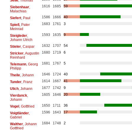
Selle
, Thomas
1616
1685
59
Siebenhaar
,
Malachias
1586
1666
40
Siefert
, Paul
1683
1761
3
Spieß
, Pater
Meinrad
1593
1635
9
Steigleder
,
Johann Ulrich
1632
1707
54
Stieler
, Caspar
1680
1719
6
Stricker
, Augustin
Reinhard
1681
1767
5
Telemann
, Georg
Philipp
1646
1724
40
Theile
, Johann
1614
1667
41
Tunder
, Franz
1677
1742
9
Ulich
, Johann
1605
1646
20
Vierdanck
,
Johann
1650
1711
36
Vogel
, Gottfried
1596
1643
17
Voigtländer
,
Gabriel
1684
1748
2
Walther
, Johann
Gottfried