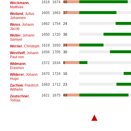
1619
1674
48
Weckmann
,
Matthias
1605
1663
37
Weiland
, Julius
Johannes
1662
1754
24
Weiss
, Johann
Jacob
1650
1720
36
Welter
, Johann
Samuel
1619
1650
24
Werner
, Christoph
1656
1705
30
Westhoff
, Johann
Paul von
1572
1634
8
Widmann
,
Erasmus
1670
1724
16
Wilderer
, Johann
Hugo
1663
1712
23
Zachow
, Friedrich
Wilhelm
1621
1675
49
Zeutschner
,
Tobias
▲