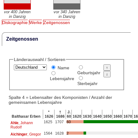
vor 400 Jahren
vor 340 Jahren
in Danzig
in Danzig
Diskographie
Werke
Zeitgenossen
Zeitgenossen
Länderauswahl / Sortieren
Name
Geburtsjahr
Lebensjahre
Sterbejahr
Spalte 4 = Lebensalter des Komponisten / Anzahl der
gemeinsamen Lebensjahre
*
†
J.
Balthasar Erben
1626
1686
60
1620
1630
1640
1650
1660
1670
16
1625
1707
60
Ahle
, Johann
Rudolf
1564
1628
2
Aichinger
, Gregor