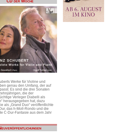
CD der Woche
uberts Werke für Violine und
aben genau den Umfang, der auf
passt. Es sind die drei Sonaten
ehnjährigen, die der
üchtige Verleger Diabelli als
n“ herausgegeben hat, dazu
e als „Grand Duo“ veröffentlichte
Dur, das h-Moll-Rondo und die
e C-Dur-Fantasie aus dem Jahr
Neuveröffentlichungen