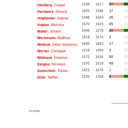
1549
1617
57
Ulenberg
, Caspar
1605
1646
17
Vierdanck
, Johann
1596
1643
26
Voigtländer
, Gabriel
1570
1615
45
Vulpius
, Melchior
1496
1570
10
Walter
, Johann
1619
1674
3
Weckmann
, Matthias
1605
1663
17
Weiland
, Julius Johannes
1619
1650
3
Werner
, Christoph
1572
1634
50
Widmann
, Erasmus
1570
1619
49
Zangius
, Nicolaus
1621
1675
1
Zeutschner
, Tobias
1520
1568
8
Zirler
, Steffan
Anzeige