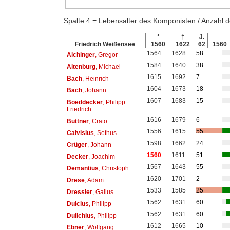
Spalte 4 = Lebensalter des Komponisten / Anzahl
*
†
J.
Friedrich Weißensee
1560
1622
62
1560
1564
1628
58
Aichinger
, Gregor
1584
1640
38
Altenburg
, Michael
1615
1692
7
Bach
, Heinrich
1604
1673
18
Bach
, Johann
1607
1683
15
Boeddecker
, Philipp
Friedrich
1616
1679
6
Büttner
, Crato
1556
1615
55
Calvisius
, Sethus
1598
1662
24
Crüger
, Johann
1560
1611
51
Decker
, Joachim
1567
1643
55
Demantius
, Christoph
1620
1701
2
Drese
, Adam
1533
1585
25
Dressler
, Gallus
1562
1631
60
Dulcius
, Philipp
1562
1631
60
Dulichius
, Philipp
1612
1665
10
Ebner
, Wolfgang