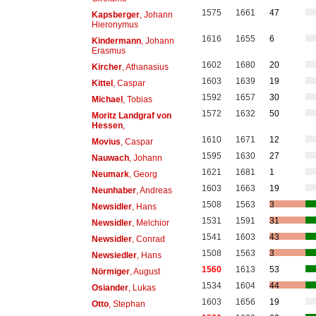
1575
1661
47
Kapsberger
, Johann
Hieronymus
1616
1655
6
Kindermann
, Johann
Erasmus
1602
1680
20
Kircher
, Athanasius
1603
1639
19
Kittel
, Caspar
1592
1657
30
Michael
, Tobias
1572
1632
50
Moritz Landgraf von
Hessen
,
1610
1671
12
Movius
, Caspar
1595
1630
27
Nauwach
, Johann
1621
1681
1
Neumark
, Georg
1603
1663
19
Neunhaber
, Andreas
1508
1563
3
Newsidler
, Hans
1531
1591
31
Newsidler
, Melchior
1541
1603
43
Newsidler
, Conrad
1508
1563
3
Newsiedler
, Hans
1560
1613
53
Nörmiger
, August
1534
1604
44
Osiander
, Lukas
1603
1656
19
Otto
, Stephan