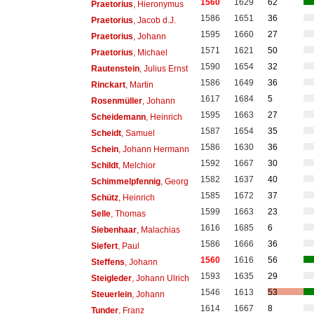
1560
1629
62
Praetorius
, Hieronymus
1586
1651
36
Praetorius
, Jacob d.J.
1595
1660
27
Praetorius
, Johann
1571
1621
50
Praetorius
, Michael
1590
1654
32
Rautenstein
, Julius Ernst
1586
1649
36
Rinckart
, Martin
1617
1684
5
Rosenmüller
, Johann
1595
1663
27
Scheidemann
, Heinrich
1587
1654
35
Scheidt
, Samuel
1586
1630
36
Schein
, Johann Hermann
1592
1667
30
Schildt
, Melchior
1582
1637
40
Schimmelpfennig
, Georg
1585
1672
37
Schütz
, Heinrich
1599
1663
23
Selle
, Thomas
1616
1685
6
Siebenhaar
, Malachias
1586
1666
36
Siefert
, Paul
1560
1616
56
Steffens
, Johann
1593
1635
29
Steigleder
, Johann Ulrich
1546
1613
53
Steuerlein
, Johann
1614
1667
8
Tunder
, Franz