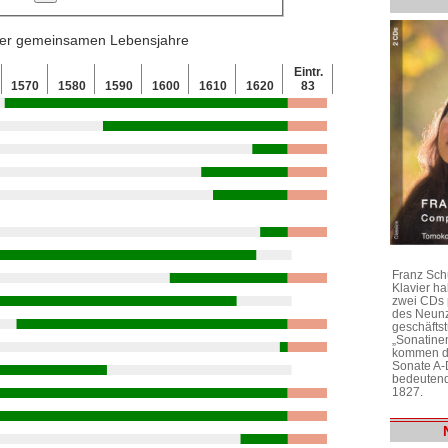
 der gemeinsamen Lebensjahre
Eintr.
1570
1580
1590
1600
1610
1620
83
Franz Sch
Klavier h
zwei CDs 
des Neunz
geschäftst
„Sonatine
kommen di
Sonate A-
bedeutend
1827.