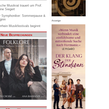
che Musikrat trauert um Prof.
ine Siegert
 Symphoniker: Sommerpause &
ginn
Anzeige
rrhein Musikfestivals beginnt
Neue Besprechungen