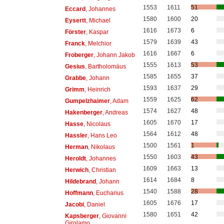
1553
1611
51
Eccard
, Johannes
1580
1600
20
Eysertt
, Michael
1616
1673
6
Förster
, Kaspar
1579
1639
43
Franck
, Melchior
1616
1667
6
Froberger
, Johann Jakob
1555
1613
53
Gesius
, Bartholomäus
1585
1655
37
Grabbe
, Johann
1593
1637
29
Grimm
, Heinrich
1559
1625
62
Gumpelzhaimer
, Adam
1574
1627
48
Hakenberger
, Andreas
1605
1670
17
Hasse
, Nicolaus
1564
1612
48
Hassler
, Hans Leo
1500
1561
1
Herman
, Nikolaus
1550
1603
43
Heroldt
, Johannes
1609
1663
13
Herwich
, Christian
1614
1684
8
Hildebrand
, Johann
1540
1588
28
Hoffmann
, Eucharius
1605
1676
17
Jacobi
, Daniel
1580
1651
42
Kapsberger
, Giovanni
Girolamo