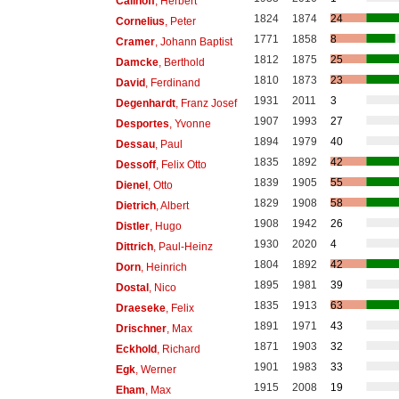
Callhoff
, Herbert
1824
1874
24
Cornelius
, Peter
1771
1858
8
Cramer
, Johann Baptist
1812
1875
25
Damcke
, Berthold
1810
1873
23
David
, Ferdinand
1931
2011
3
Degenhardt
, Franz Josef
1907
1993
27
Desportes
, Yvonne
1894
1979
40
Dessau
, Paul
1835
1892
42
Dessoff
, Felix Otto
1839
1905
55
Dienel
, Otto
1829
1908
58
Dietrich
, Albert
1908
1942
26
Distler
, Hugo
1930
2020
4
Dittrich
, Paul-Heinz
1804
1892
42
Dorn
, Heinrich
1895
1981
39
Dostal
, Nico
1835
1913
63
Draeseke
, Felix
1891
1971
43
Drischner
, Max
1871
1903
32
Eckhold
, Richard
1901
1983
33
Egk
, Werner
1915
2008
19
Eham
, Max