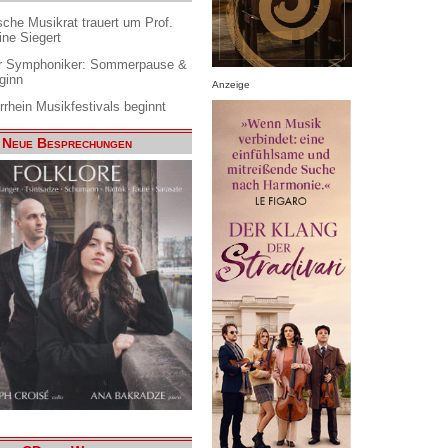
che Musikrat trauert um Prof.
ine Siegert
 Symphoniker: Sommerpause &
ginn
Anzeige
rrhein Musikfestivals beginnt
Neue Besprechungen