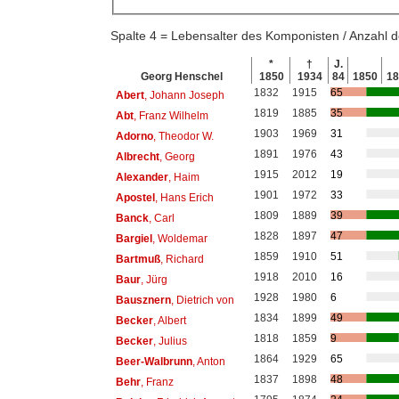
Spalte 4 = Lebensalter des Komponisten / Anzahl
*
†
J.
Georg Henschel
1850
1934
84
1850
1
1832
1915
65
Abert
, Johann Joseph
1819
1885
35
Abt
, Franz Wilhelm
1903
1969
31
Adorno
, Theodor W.
1891
1976
43
Albrecht
, Georg
1915
2012
19
Alexander
, Haim
1901
1972
33
Apostel
, Hans Erich
1809
1889
39
Banck
, Carl
1828
1897
47
Bargiel
, Woldemar
1859
1910
51
Bartmuß
, Richard
1918
2010
16
Baur
, Jürg
1928
1980
6
Bausznern
, Dietrich von
1834
1899
49
Becker
, Albert
1818
1859
9
Becker
, Julius
1864
1929
65
Beer-Walbrunn
, Anton
1837
1898
48
Behr
, Franz