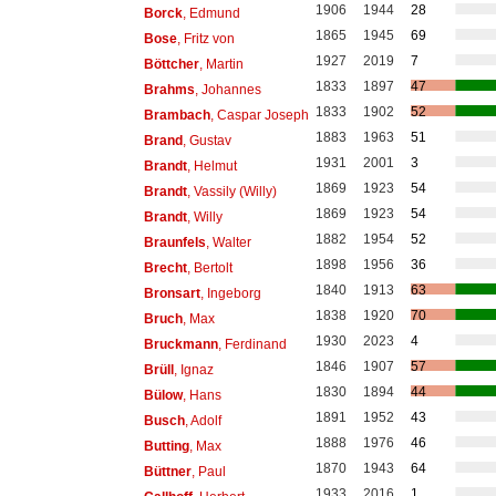
1906
1944
28
Borck
, Edmund
1865
1945
69
Bose
, Fritz von
1927
2019
7
Böttcher
, Martin
1833
1897
47
Brahms
, Johannes
1833
1902
52
Brambach
, Caspar Joseph
1883
1963
51
Brand
, Gustav
1931
2001
3
Brandt
, Helmut
1869
1923
54
Brandt
, Vassily (Willy)
1869
1923
54
Brandt
, Willy
1882
1954
52
Braunfels
, Walter
1898
1956
36
Brecht
, Bertolt
1840
1913
63
Bronsart
, Ingeborg
1838
1920
70
Bruch
, Max
1930
2023
4
Bruckmann
, Ferdinand
1846
1907
57
Brüll
, Ignaz
1830
1894
44
Bülow
, Hans
1891
1952
43
Busch
, Adolf
1888
1976
46
Butting
, Max
1870
1943
64
Büttner
, Paul
1933
2016
1