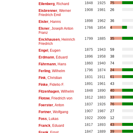
1848
1925
75
Eilenberg
, Richard
1908
1981
26
Eisbrenner
, Werner
Friedrich Emil
1898
1962
36
Eisler
, Hanns
1766
1854
4
Elsner
, Joseph Anton
Franz
1799
1885
35
Enckhausen
, Heinrich
Friedrich
1875
1943
59
Engel
, Eugen
1896
1958
38
Erdmann
, Eduard
1860
1940
74
Fährmann
, Hans
1796
1874
24
Ferling
, Wilhelm
1831
1911
61
Fink
, Christian
1891
1961
43
Finke
, Fidelio F.
1848
1890
40
Fitzenhagen
, Wilhelm
1812
1883
33
Flotow
, Friedrich von
1837
1926
76
Foerster
, Anton
1907
1987
27
Fortner
, Wolfgang
1922
2009
12
Foss
, Lukas
1817
1893
43
Franck
, Eduard
1847
1889
39
Frank
, Ernst