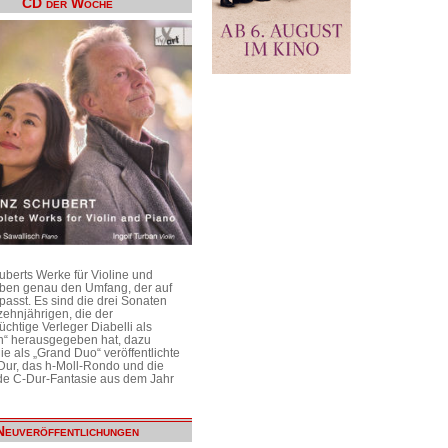
CD der Woche
uberts Werke für Violine und
aben genau den Umfang, der auf
passt. Es sind die drei Sonaten
ehnjährigen, die der
üchtige Verleger Diabelli als
n“ herausgegeben hat, dazu
e als „Grand Duo“ veröffentlichte
Dur, das h-Moll-Rondo und die
e C-Dur-Fantasie aus dem Jahr
Neuveröffentlichungen