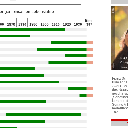
 der gemeinsamen Lebensjahre
Eintr.
860
1870
1880
1890
1900
1910
1920
1930
397
Franz Sch
Klavier h
zwei CDs 
des Neunz
geschäftst
„Sonatine
kommen di
Sonate A-
bedeutend
1827.