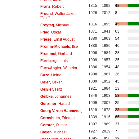
1815
1892
42
Franz
, Robert
1926
2012
8
Freund
, Walter Jakob
"Joki"
1816
1895
45
Freytag
, Michael
1871
1941
63
Fried
, Oskar
1880
1963
54
Friese
, Ernst August
1888
1986
46
Fromm-Michaels
, Ilse
1906
1984
28
Frommel
, Gerhard
1909
1957
25
Fürnberg
, Louis
1886
1954
48
Furtwängler
, Wilhelm
1908
1967
26
Gaze
, Heino
1889
1952
45
Geier
, Oskar
1921
1984
13
Geißler
, Fritz
1846
1903
53
Gelbke
, Johannes
1909
2007
25
Genzmer
, Harald
1819
1878
28
Georg V. von Hannover
,
1839
1916
66
Gernsheim
, Friedrich
1897
1969
37
Gerster
, Ottmar
1927
2019
7
Gielen
, Michael
1895
1956
39