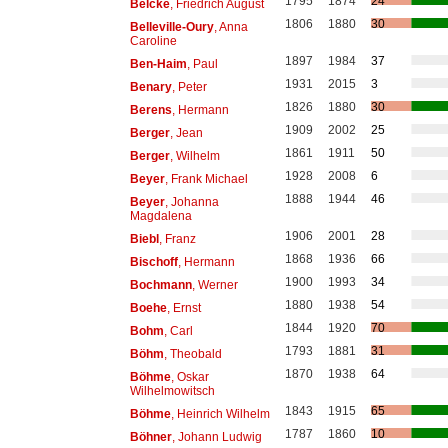
1795
1874
24
Belcke
, Friedrich August
1806
1880
30
Belleville-Oury
, Anna
Caroline
1897
1984
37
Ben-Haim
, Paul
1931
2015
3
Benary
, Peter
1826
1880
30
Berens
, Hermann
1909
2002
25
Berger
, Jean
1861
1911
50
Berger
, Wilhelm
1928
2008
6
Beyer
, Frank Michael
1888
1944
46
Beyer
, Johanna
Magdalena
1906
2001
28
Biebl
, Franz
1868
1936
66
Bischoff
, Hermann
1900
1993
34
Bochmann
, Werner
1880
1938
54
Boehe
, Ernst
1844
1920
70
Bohm
, Carl
1793
1881
31
Böhm
, Theobald
1870
1938
64
Böhme
, Oskar
Wilhelmowitsch
1843
1915
65
Böhme
, Heinrich Wilhelm
1787
1860
10
Böhner
, Johann Ludwig