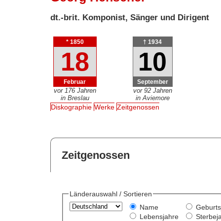
dt.-brit. Komponist, Sänger und Dirigent
* 1850
† 1934
18
10
Februar
September
vor 176 Jahren
vor 92 Jahren
in Breslau
in Aviemore
Diskographie
Werke
Zeitgenossen
Zeitgenossen
Länderauswahl / Sortieren
Name
Geburts
Lebensjahre
Sterbej