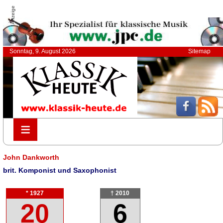
Anzeige
Sonntag, 9. August 2026
Sitemap
≡
≡
John Dankworth
brit. Komponist und Saxophonist
* 1927
† 2010
20
6