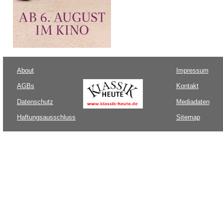
About
Impressum
AGBs
Kontakt
Datenschutz
Mediadaten
Haftungsausschluss
Sitemap