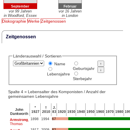
September
Februar
vor 99 Jahren
vor 16 Jahren
in Woodford, Essex
in London
Diskographie
Werke
Zeitgenossen
Zeitgenossen
Länderauswahl / Sortieren
Name
Geburtsjahr
Lebensjahre
Sterbejahr
Spalte 4 = Lebensalter des Komponisten / Anzahl der
gemeinsamen Lebensjahre
*
†
J.
John
1927
2010
83
1920
1930
1940
1950
1960
1970
1980
19
Dankworth
1898
1994
67
Armstrong
,
Thomas
1917
2009
82