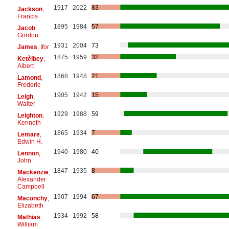
1917
2022
83
Jackson
,
Francis
1895
1984
57
Jacob
,
Gordon
1931
2004
73
James
, Ifor
1875
1959
32
Ketèlbey
,
Albert
1868
1948
21
Lamond
,
Frederic
1905
1942
15
Leigh
,
Walter
1929
1988
59
Leighton
,
Kenneth
1865
1934
7
Lemare
,
Edwin H.
1940
1980
40
Lennon
,
John
1847
1935
8
Mackenzie
,
Alexander
Campbell
1907
1994
67
Maconchy
,
Elizabeth
1934
1992
58
Mathias
,
William