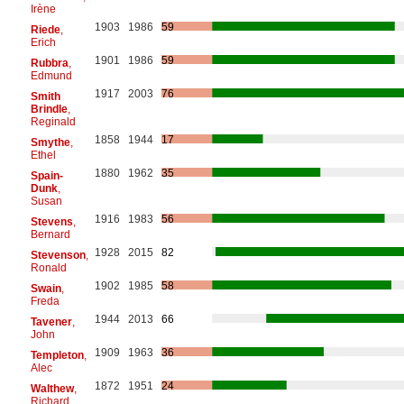
Irène
1903
1986
59
Riede
,
Erich
1901
1986
59
Rubbra
,
Edmund
1917
2003
76
Smith
Brindle
,
Reginald
1858
1944
17
Smythe
,
Ethel
1880
1962
35
Spain-
Dunk
,
Susan
1916
1983
56
Stevens
,
Bernard
1928
2015
82
Stevenson
,
Ronald
1902
1985
58
Swain
,
Freda
1944
2013
66
Tavener
,
John
1909
1963
36
Templeton
,
Alec
1872
1951
24
Walthew
,
Richard