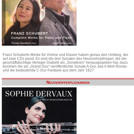
Franz Schuberts Werke für Violine und Klavier haben genau den Umfang, der
auf zwei CDs passt. Es sind die drei Sonaten des Neunzehnjährigen, die der
geschäftstüchtige Verleger Diabelli als „Sonatinen“ herausgegeben hat, dazu
kommen die als „Grand Duo“ veröffentlichte Sonate A-Dur, das h-Moll-Rondo
und die bedeutende C-Dur-Fantasie aus dem Jahr 1827.
Neuveröffentlichungen