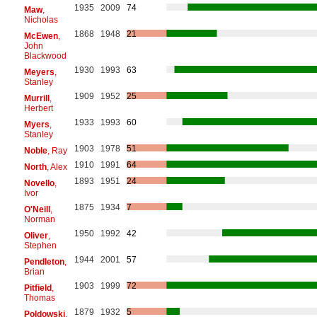
1935
2009
74
Maw
,
Nicholas
1868
1948
21
McEwen
,
John
Blackwood
1930
1993
63
Meyers
,
Stanley
1909
1952
25
Murrill
,
Herbert
1933
1993
60
Myers
,
Stanley
1903
1978
51
Noble
, Ray
1910
1991
64
North
, Alex
1893
1951
24
Novello
,
Ivor
1875
1934
7
O'Neill
,
Norman
1950
1992
42
Oliver
,
Stephen
1944
2001
57
Pendleton
,
Brian
1903
1999
72
Pitfield
,
Thomas
1879
1932
5
Poldowski
,