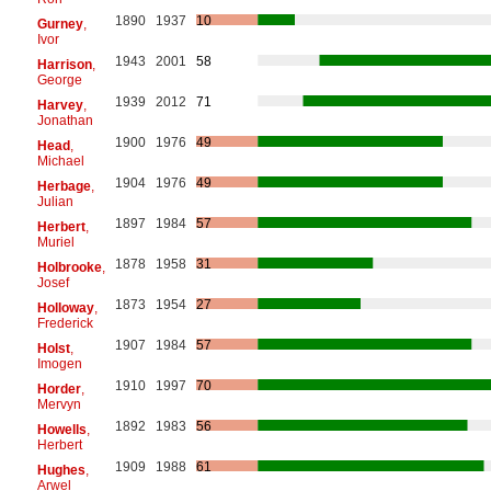
1890
1937
10
Gurney
,
Ivor
1943
2001
58
Harrison
,
George
1939
2012
71
Harvey
,
Jonathan
1900
1976
49
Head
,
Michael
1904
1976
49
Herbage
,
Julian
1897
1984
57
Herbert
,
Muriel
1878
1958
31
Holbrooke
,
Josef
1873
1954
27
Holloway
,
Frederick
1907
1984
57
Holst
,
Imogen
1910
1997
70
Horder
,
Mervyn
1892
1983
56
Howells
,
Herbert
1909
1988
61
Hughes
,
Arwel