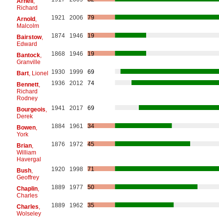
Arnell
,
Richard
1921
2006
79
Arnold
,
Malcolm
1874
1946
19
Bairstow
,
Edward
1868
1946
19
Bantock
,
Granville
1930
1999
69
Bart
, Lionel
1936
2012
74
Bennett
,
Richard
Rodney
1941
2017
69
Bourgeois
,
Derek
1884
1961
34
Bowen
,
York
1876
1972
45
Brian
,
William
Havergal
1920
1998
71
Bush
,
Geoffrey
1889
1977
50
Chaplin
,
Charles
1889
1962
35
Charles
,
Wolseley