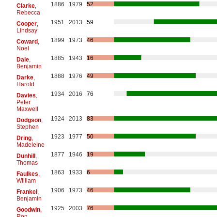
1886
1979
52
Clarke
,
Rebecca
1951
2013
59
Cooper
,
Lindsay
1899
1973
46
Coward
,
Noel
1885
1943
16
Dale
,
Benjamin
1888
1976
49
Darke
,
Harold
1934
2016
76
Davies
,
Peter
Maxwell
1924
2013
83
Dodgson
,
Stephen
1923
1977
50
Dring
,
Madeleine
1877
1946
19
Dunhill
,
Thomas
1863
1933
6
Faulkes
,
William
1906
1973
46
Frankel
,
Benjamin
1925
2003
76
Goodwin
,
Ron