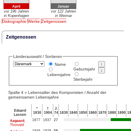
April
Januar
vor 196 Jahren
vor 122 Jahren
in Kopenhagen
in Weimar
Diskographie
Werke
Zeitgenossen
Zeitgenossen
Länderauswahl / Sortieren
Name
Geburtsjahr
Lebensjahre
Sterbejahr
Spalte 4 = Lebensalter des Komponisten / Anzahl der
gemeinsamen Lebensjahre
*
†
J.
Eduard
1830
1904
74
1830
1840
1850
1860
1870
1880
1890
1
Lassen
1877
1937
27
Aagaard
,
Thorvald
1846
1928
58