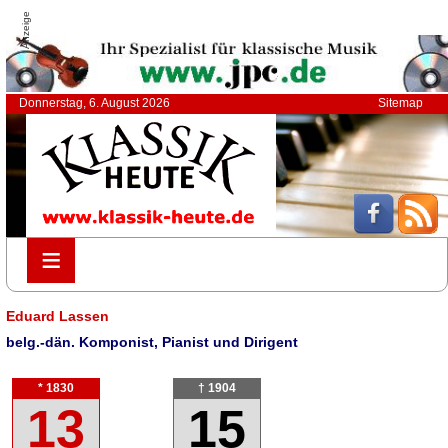
Anzeige
Donnerstag, 6. August 2026
Sitemap
≡
≡
Eduard Lassen
belg.-dän. Komponist, Pianist und Dirigent
* 1830
† 1904
13
15