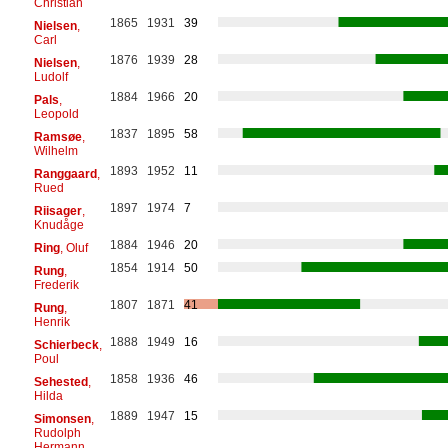
Christian
1865
1931
39
Nielsen
,
Carl
1876
1939
28
Nielsen
,
Ludolf
1884
1966
20
Pals
,
Leopold
1837
1895
58
Ramsøe
,
Wilhelm
1893
1952
11
Ranggaard
,
Rued
1897
1974
7
Riisager
,
Knudåge
1884
1946
20
Ring
, Oluf
1854
1914
50
Rung
,
Frederik
1807
1871
41
Rung
,
Henrik
1888
1949
16
Schierbeck
,
Poul
1858
1936
46
Sehested
,
Hilda
1889
1947
15
Simonsen
,
Rudolph
Hermann