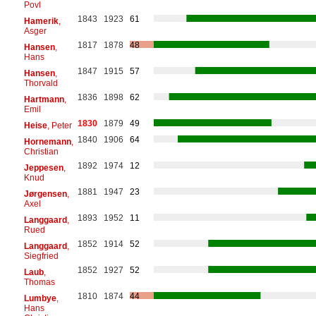
Povl
1843
1923
61
Hamerik
,
Asger
1817
1878
48
Hansen
,
Hans
1847
1915
57
Hansen
,
Thorvald
1836
1898
62
Hartmann
,
Emil
1830
1879
49
Heise
, Peter
1840
1906
64
Hornemann
,
Christian
1892
1974
12
Jeppesen
,
Knud
1881
1947
23
Jørgensen
,
Axel
1893
1952
11
Langgaard
,
Rued
1852
1914
52
Langgaard
,
Siegfried
1852
1927
52
Laub
,
Thomas
1810
1874
44
Lumbye
,
Hans