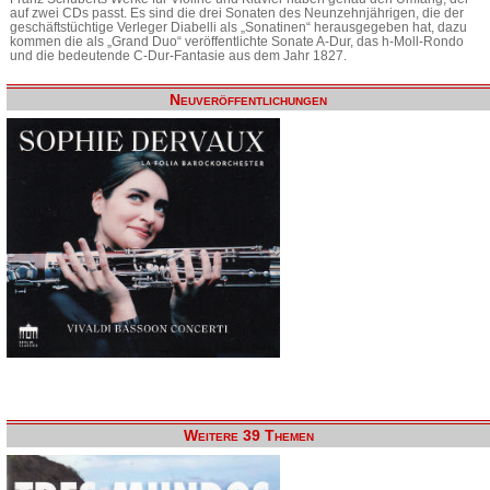
auf zwei CDs passt. Es sind die drei Sonaten des Neunzehnjährigen, die der
geschäftstüchtige Verleger Diabelli als „Sonatinen“ herausgegeben hat, dazu
kommen die als „Grand Duo“ veröffentlichte Sonate A-Dur, das h-Moll-Rondo
und die bedeutende C-Dur-Fantasie aus dem Jahr 1827.
Neuveröffentlichungen
Weitere 39 Themen