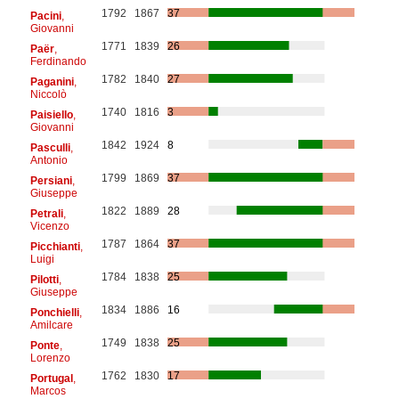
1792
1867
37
Pacini
,
Giovanni
1771
1839
26
Paër
,
Ferdinando
1782
1840
27
Paganini
,
Niccolò
1740
1816
3
Paisiello
,
Giovanni
1842
1924
8
Pasculli
,
Antonio
1799
1869
37
Persiani
,
Giuseppe
1822
1889
28
Petrali
,
Vicenzo
1787
1864
37
Picchianti
,
Luigi
1784
1838
25
Pilotti
,
Giuseppe
1834
1886
16
Ponchielli
,
Amilcare
1749
1838
25
Ponte
,
Lorenzo
1762
1830
17
Portugal
,
Marcos