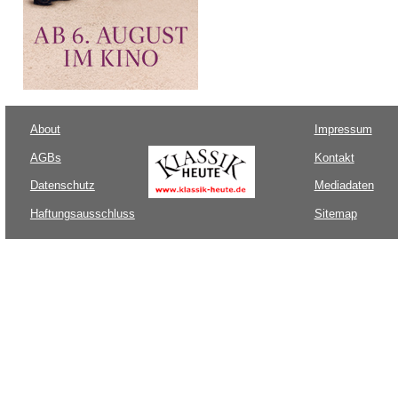
About
Impressum
AGBs
Kontakt
Datenschutz
Mediadaten
Haftungsausschluss
Sitemap