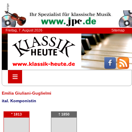
Anzeige
Freitag, 7. August 2026
Sitemap
≡
≡
Emilia Giuliani-Guglielmi
ital. Komponistin
* 1813
† 1850