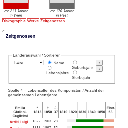
vor 213 Jahren
vor 176 Jahren
in Wien
in Pest
Diskographie
Werke
Zeitgenossen
Zeitgenossen
Länderauswahl / Sortieren
Name
Geburtsjahr
Lebensjahre
Sterbejahr
Spalte 4 = Lebensalter des Komponisten / Anzahl der
gemeinsamen Lebensjahre
Emilia
*
†
J.
Eintr.
Giuliani-
1813
1850
37
1810
1820
1830
1840
1850
63
Guglielmi
1822
1903
28
Arditi
, Luigi
1818
1897
32