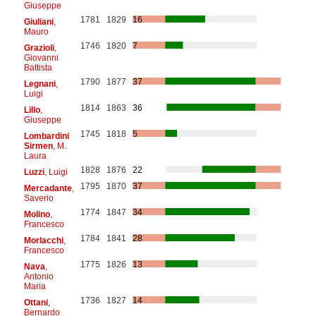
Giuseppe
1781
1829
16
Giuliani
,
Mauro
1746
1820
7
Grazioli
,
Giovanni
Battista
1790
1877
37
Legnani
,
Luigi
1814
1863
36
Lillo
,
Giuseppe
1745
1818
5
Lombardini
Sirmen
, M.
Laura
1828
1876
22
Luzzi
, Luigi
1795
1870
37
Mercadante
,
Saverio
1774
1847
34
Molino
,
Francesco
1784
1841
28
Morlacchi
,
Francesco
1775
1826
13
Nava
,
Antonio
Maria
1736
1827
14
Ottani
,
Bernardo