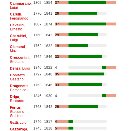
1802
1854
37
Cammarano
,
Luigi
1770
1841
28
Carulli
,
Ferdinando
1807
1874
37
Cavallini
,
Ernesto
1760
1842
29
Cherubini
,
Luigi
1752
1832
19
Clementi
,
Muzio
1762
1846
33
Crescentini
,
Girolamo
1846
1922
4
Denza
, Luigi
1797
1848
35
Donizetti
,
Gaetano
1763
1846
33
Dragonetti
,
Domenico
1846
1930
4
Drigo
,
Riccardo
1763
1842
29
Ferrari
,
Giacomo
Gotifredo
1740
1817
4
Gatti
, Luigi
1743
1818
5
Gazzaniga
,