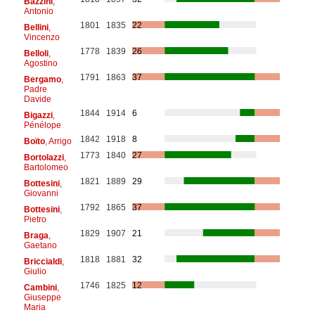
Bazzini
,
Antonio
1801
1835
22
Bellini
,
Vincenzo
1778
1839
26
Belloli
,
Agostino
1791
1863
37
Bergamo
,
Padre
Davide
1844
1914
6
Bigazzi
,
Pénélope
1842
1918
8
Boïto
, Arrigo
1773
1840
27
Bortolazzi
,
Bartolomeo
1821
1889
29
Bottesini
,
Giovanni
1792
1865
37
Bottesini
,
Pietro
1829
1907
21
Braga
,
Gaetano
1818
1881
32
Briccialdi
,
Giulio
1746
1825
12
Cambini
,
Giuseppe
Maria