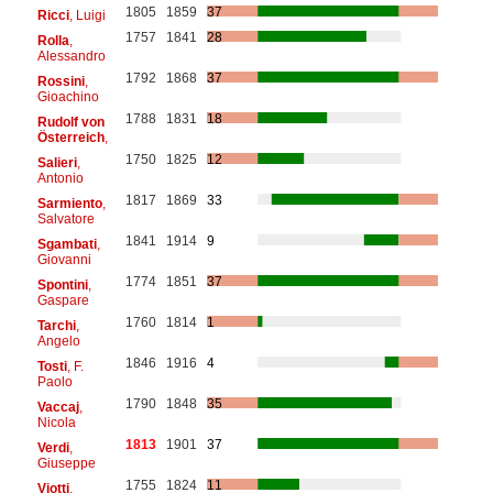
1805
1859
37
Ricci
, Luigi
1757
1841
28
Rolla
,
Alessandro
1792
1868
37
Rossini
,
Gioachino
1788
1831
18
Rudolf von
Österreich
,
1750
1825
12
Salieri
,
Antonio
1817
1869
33
Sarmiento
,
Salvatore
1841
1914
9
Sgambati
,
Giovanni
1774
1851
37
Spontini
,
Gaspare
1760
1814
1
Tarchi
,
Angelo
1846
1916
4
Tosti
, F.
Paolo
1790
1848
35
Vaccaj
,
Nicola
1813
1901
37
Verdi
,
Giuseppe
1755
1824
11
Viotti
,