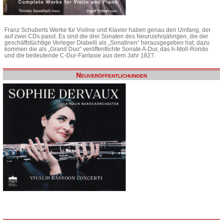
Franz Schuberts Werke für Violine und Klavier haben genau den Umfang, der
auf zwei CDs passt. Es sind die drei Sonaten des Neunzehnjährigen, die der
geschäftstüchtige Verleger Diabelli als „Sonatinen“ herausgegeben hat, dazu
kommen die als „Grand Duo“ veröffentlichte Sonate A-Dur, das h-Moll-Rondo
und die bedeutende C-Dur-Fantasie aus dem Jahr 1827.
Neuveröffentlichungen