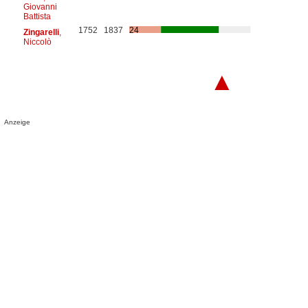
Giovanni
Battista
1752
1837
24
Zingarelli
,
Niccolò
▲
Anzeige