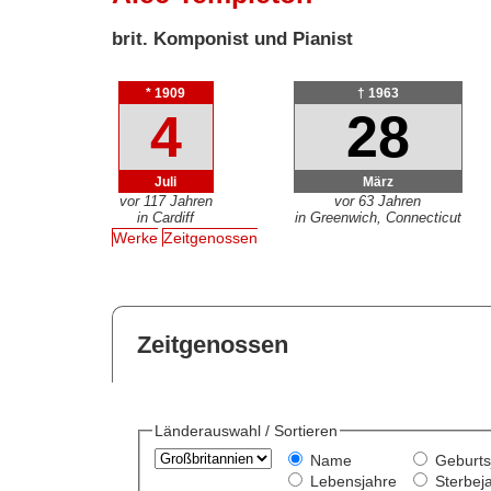
brit. Komponist und Pianist
* 1909
† 1963
4
28
Juli
März
vor 117 Jahren
vor 63 Jahren
in Cardiff
in Greenwich, Connecticut
Werke
Zeitgenossen
Zeitgenossen
Länderauswahl / Sortieren
Name
Geburts
Lebensjahre
Sterbej