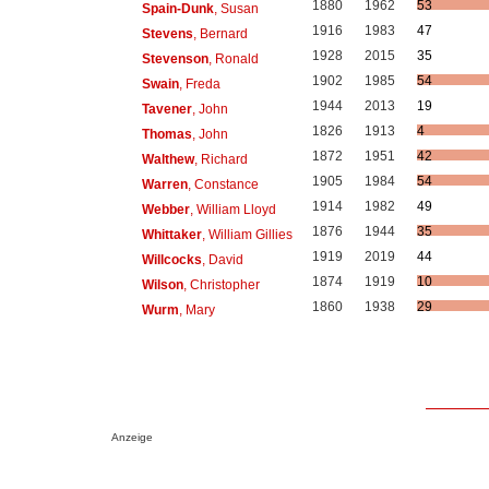
1880
1962
53
Spain-Dunk
, Susan
1916
1983
47
Stevens
, Bernard
1928
2015
35
Stevenson
, Ronald
1902
1985
54
Swain
, Freda
1944
2013
19
Tavener
, John
1826
1913
4
Thomas
, John
1872
1951
42
Walthew
, Richard
1905
1984
54
Warren
, Constance
1914
1982
49
Webber
, William Lloyd
1876
1944
35
Whittaker
, William Gillies
1919
2019
44
Willcocks
, David
1874
1919
10
Wilson
, Christopher
1860
1938
29
Wurm
, Mary
Anzeige