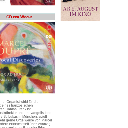
CD der Woche
er Organist wirbt für die
 eines französischen
en: Tobias Frank ist
sikdirektor an der evangelischen
he St. Lukas in München, spielt
 sehr gerne Orgelwerke von Marcel
dern erforscht seit über zwanzig
s gesamte musikalische Erbe