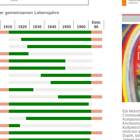
 der gemeinsamen Lebensjahre
Eintr.
1910
1920
1930
1940
1950
1960
86
Ein Münchn
Chormusik
Komponist
Kirchenmu
Kulturkirc
nicht nur
Dupré, son
Jahren da