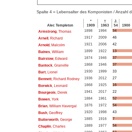
Spalte 4 = Lebensalter des Komponisten / Anzahl
*
†
J.
Alec Templeton
1909
1963
54
1900
1898
1994
54
Armstrong
, Thomas
1917
2009
46
Arnell
, Richard
1921
2006
42
Arnold
, Malcolm
1899
1922
13
Baines
, William
1874
1946
37
Bairstow
, Edward
1868
1946
37
Bantock
, Granville
1930
1999
33
Bart
, Lionel
1936
2012
27
Bennett
, Richard Rodney
1868
1925
16
Borwick
, Leonard
1941
2017
22
Bourgeois
, Derek
1884
1961
52
Bowen
, York
1876
1972
54
Brian
, William Havergal
1920
1998
43
Bush
, Geoffrey
1885
1916
7
Butterworth
, George
1889
1977
54
Chaplin
, Charles