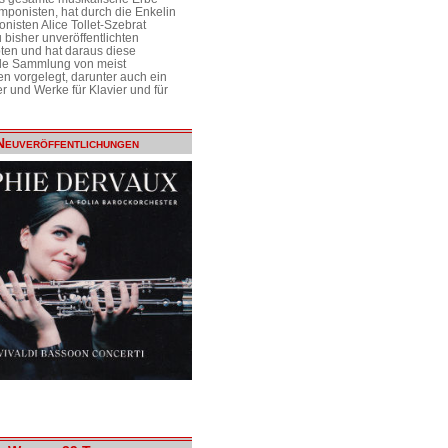
mponisten, hat durch die Enkelin
nisten Alice Tollet-Szebrat
 bisher unveröffentlichten
ten und hat daraus diese
de Sammlung von meist
n vorgelegt, darunter auch ein
r und Werke für Klavier und für
Neuveröffentlichungen