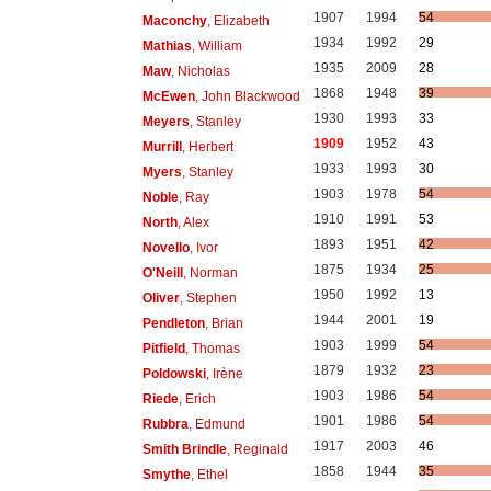
1907
1994
54
Maconchy
, Elizabeth
1934
1992
29
Mathias
, William
1935
2009
28
Maw
, Nicholas
1868
1948
39
McEwen
, John Blackwood
1930
1993
33
Meyers
, Stanley
1909
1952
43
Murrill
, Herbert
1933
1993
30
Myers
, Stanley
1903
1978
54
Noble
, Ray
1910
1991
53
North
, Alex
1893
1951
42
Novello
, Ivor
1875
1934
25
O'Neill
, Norman
1950
1992
13
Oliver
, Stephen
1944
2001
19
Pendleton
, Brian
1903
1999
54
Pitfield
, Thomas
1879
1932
23
Poldowski
, Irène
1903
1986
54
Riede
, Erich
1901
1986
54
Rubbra
, Edmund
1917
2003
46
Smith Brindle
, Reginald
1858
1944
35
Smythe
, Ethel