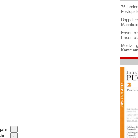
75-jährig
Festspiel
Doppelter 
Mannheim
Ensemble
Ensembl
Moritz Eg
Kammermu
jahr
ahr