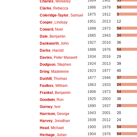
1889
1962
53
Charles
, Wolseley
1886
1979
54
Clarke
, Rebecca
1875
1912
3
Coleridge-Taylor
, Samuel
1951
2013
12
Cooper
, Lindsay
1899
1973
54
Coward
, Noel
1885
1943
34
Dale
, Benjamin
1927
2010
36
Dankworth
, John
1888
1976
54
Darke
, Harold
1934
2016
29
Davies
, Peter Maxwell
1924
2013
39
Dodgson
, Stephen
1923
1977
40
Dring
, Madeleine
1877
1946
37
Dunhill
, Thomas
1863
1933
24
Faulkes
, William
1906
1973
54
Frankel
, Benjamin
1925
2003
38
Goodwin
, Ron
1890
1937
28
Gurney
, Ivor
1943
2001
20
Harrison
, George
1939
2012
24
Harvey
, Jonathan
1900
1976
54
Head
, Michael
1904
1976
54
Herbage
, Julian