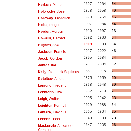
1897
1984
54
Herbert
, Muriel
1878
1958
49
Holbrooke
, Josef
1873
1954
45
Holloway
, Frederick
1907
1984
54
Holst
, Imogen
1910
1997
53
Horder
, Mervyn
1892
1983
54
Howells
, Herbert
1909
1988
54
Hughes
, Arwel
1917
2022
46
Jackson
, Francis
1895
1984
54
Jacob
, Gordon
1931
2004
32
James
, Ifor
1881
1916
7
Kelly
, Frederick Septimus
1875
1959
50
Ketèlbey
, Albert
1868
1948
39
Lamond
, Frederic
1862
1918
9
Lehmann
, Liza
1905
1942
33
Leigh
, Walter
1929
1988
34
Leighton
, Kenneth
1865
1934
25
Lemare
, Edwin H.
1940
1980
23
Lennon
, John
1847
1935
26
Mackenzie
, Alexander
Campbell