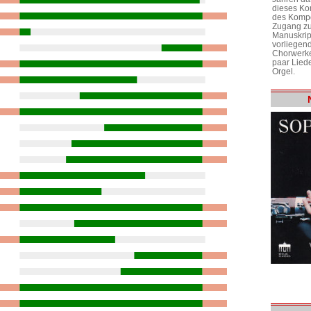
dieses Ko
des Kompo
Zugang zu
Manuskrip
vorliegen
Chorwerke
paar Liede
Orgel.