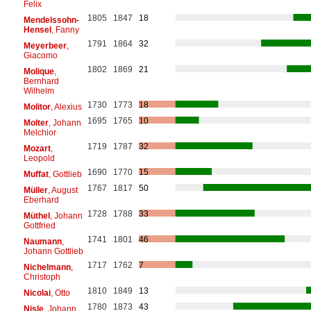
Felix
1805
1847
18
Mendelssohn-
Hensel
, Fanny
1791
1864
32
Meyerbeer
,
Giacomo
1802
1869
21
Molique
,
Bernhard
Wilhelm
1730
1773
18
Molitor
, Alexius
1695
1765
10
Molter
, Johann
Melchior
1719
1787
32
Mozart
,
Leopold
1690
1770
15
Muffat
, Gottlieb
1767
1817
50
Müller
, August
Eberhard
1728
1788
33
Müthel
, Johann
Gottfried
1741
1801
46
Naumann
,
Johann Gottlieb
1717
1762
7
Nichelmann
,
Christoph
1810
1849
13
Nicolai
, Otto
1780
1873
43
Nisle
, Johann