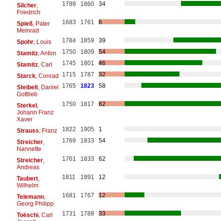
1789
1860
34
Silcher
,
Friedrich
1683
1761
6
Spieß
, Pater
Meinrad
1784
1859
39
Spohr
, Louis
1750
1809
54
Stamitz
, Anton
1745
1801
46
Stamitz
, Carl
1715
1787
32
Starck
, Conrad
1765
1823
58
Steibelt
, Daniel
Gottlieb
1750
1817
62
Sterkel
,
Johann Franz
Xaver
1822
1905
1
Strauss
, Franz
1769
1833
54
Streicher
,
Nannette
1761
1833
62
Streicher
,
Andreas
1811
1891
12
Taubert
,
Wilhelm
1681
1767
12
Telemann
,
Georg Philipp
1731
1788
33
Toëschi
, Carl