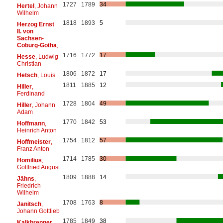
1727
1789
34
Hertel
, Johann
Wilhelm
1818
1893
5
Herzog Ernst
II. von
Sachsen-
Coburg-Gotha
,
1716
1772
17
Hesse
, Ludwig
Christian
1806
1872
17
Hetsch
, Louis
1811
1885
12
Hiller
,
Ferdinand
1728
1804
49
Hiller
, Johann
Adam
1770
1842
53
Hoffmann
,
Heinrich Anton
1754
1812
57
Hoffmeister
,
Franz Anton
1714
1785
30
Homilius
,
Gottfried August
1809
1888
14
Jähns
,
Friedrich
Wilhelm
1708
1763
8
Janitsch
,
Johann Gottlieb
1785
1849
38
Kalkbrenner
,