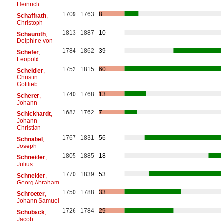
Heinrich
1709
1763
8
Schaffrath
,
Christoph
1813
1887
10
Schauroth
,
Delphine von
1784
1862
39
Schefer
,
Leopold
1752
1815
60
Scheidler
,
Christin
Gottlieb
1740
1768
13
Scherer
,
Johann
1682
1762
7
Schickhardt
,
Johann
Christian
1767
1831
56
Schnabel
,
Joseph
1805
1885
18
Schneider
,
Julius
1770
1839
53
Schneider
,
Georg Abraham
1750
1788
33
Schroeter
,
Johann Samuel
1726
1784
29
Schuback
,
Jacob