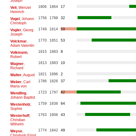
Joseph
1806
1864
17
Veit
, Wenzel
Heinrich
1756
1788
32
Vogel
, Johann
Christoph
1749
1814
59
Vogler
, Georg
Joseph
1770
1851
53
Volckmar
,
Adam Valentin
1815
1883
8
Volkmann
,
Robert
1813
1883
10
Wagner
,
Richard
1821
1896
2
Walter
, August
1786
1826
37
Weber
, Carl
Maria von
1723
1797
42
Wendling
,
Johann Baptist
1759
1838
64
Westenholz
,
Sophie
1763
1806
43
Westerhoff
,
Christian
Wilhelm
1774
1842
49
Weyse
,
Christoph Ernst