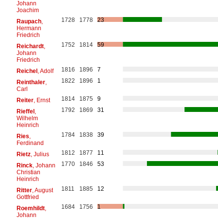
Johann
Joachim
1728
1778
23
Raupach
,
Hermann
Friedrich
1752
1814
59
Reichardt
,
Johann
Friedrich
1816
1896
7
Reichel
, Adolf
1822
1896
1
Reinthaler
,
Carl
1814
1875
9
Reiter
, Ernst
1792
1869
31
Rieffel
,
Wilhelm
Heinrich
1784
1838
39
Ries
,
Ferdinand
1812
1877
11
Rietz
, Julius
1770
1846
53
Rinck
, Johann
Christian
Heinrich
1811
1885
12
Ritter
, August
Gottfried
1684
1756
1
Roemhildt
,
Johann