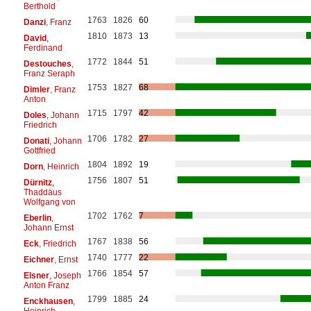
Berthold
1763
1826
60
Danzi
, Franz
1810
1873
13
David
,
Ferdinand
1772
1844
51
Destouches
,
Franz Seraph
1753
1827
68
Dimler
, Franz
Anton
1715
1797
42
Doles
, Johann
Friedrich
1706
1782
27
Donati
, Johann
Gottfried
1804
1892
19
Dorn
, Heinrich
1756
1807
51
Dürnitz
,
Thaddäus
Wolfgang von
1702
1762
7
Eberlin
,
Johann Ernst
1767
1838
56
Eck
, Friedrich
1740
1777
22
Eichner
, Ernst
1766
1854
57
Elsner
, Joseph
Anton Franz
1799
1885
24
Enckhausen
,
Heinrich