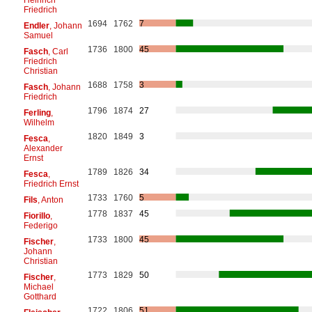
Friedrich
1694
1762
7
Endler
, Johann
Samuel
1736
1800
45
Fasch
, Carl
Friedrich
Christian
1688
1758
3
Fasch
, Johann
Friedrich
1796
1874
27
Ferling
,
Wilhelm
1820
1849
3
Fesca
,
Alexander
Ernst
1789
1826
34
Fesca
,
Friedrich Ernst
1733
1760
5
Fils
, Anton
1778
1837
45
Fiorillo
,
Federigo
1733
1800
45
Fischer
,
Johann
Christian
1773
1829
50
Fischer
,
Michael
Gotthard
1722
1806
51