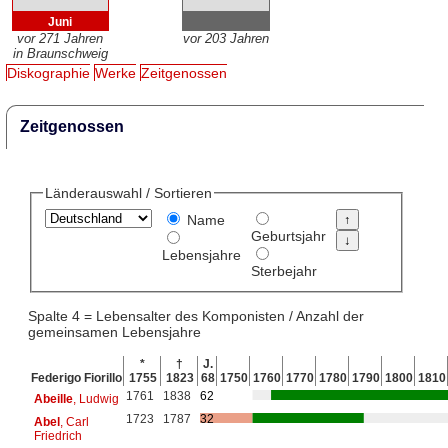
Juni
vor 271 Jahren
vor 203 Jahren
in Braunschweig
Diskographie
Werke
Zeitgenossen
Zeitgenossen
Länderauswahl / Sortieren
Name
Geburtsjahr
Lebensjahre
Sterbejahr
Spalte 4 = Lebensalter des Komponisten / Anzahl der
gemeinsamen Lebensjahre
*
†
J.
Federigo Fiorillo
1755
1823
68
1750
1760
1770
1780
1790
1800
1810
1761
1838
62
Abeille
, Ludwig
1723
1787
32
Abel
, Carl
Friedrich