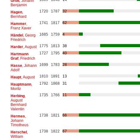
Groß
, Johann
Benjamin
1720
1787
32
Hagen
,
Bernhard
1741
1817
62
Hammer
,
Franz Xaver
1685
1759
4
Händel
, Georg
Friedrich
1775
1813
38
Harder
, August
1727
1795
40
Hartmann
Graf
, Friedrich
1699
1783
28
Hasse
, Johann
Adolf
1810
1891
13
Haupt
, August
1792
1868
31
Hauptmann
,
Moritz
1735
1766
11
Herbing
,
August
Bernhard
Valentin
1738
1821
66
Hermes
,
Johann
Timotheus
1738
1822
67
Herschel
,
William