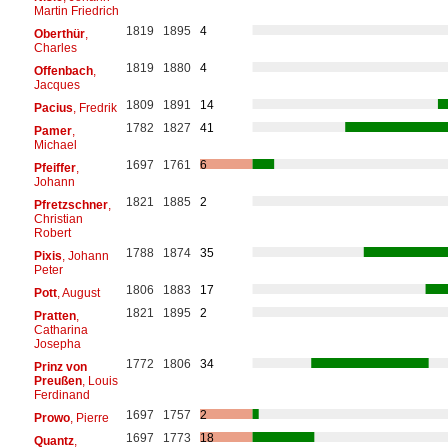
Martin Friedrich
1819
1895
4
Oberthür
,
Charles
1819
1880
4
Offenbach
,
Jacques
1809
1891
14
Pacius
, Fredrik
1782
1827
41
Pamer
,
Michael
1697
1761
6
Pfeiffer
,
Johann
1821
1885
2
Pfretzschner
,
Christian
Robert
1788
1874
35
Pixis
, Johann
Peter
1806
1883
17
Pott
, August
1821
1895
2
Pratten
,
Catharina
Josepha
1772
1806
34
Prinz von
Preußen
, Louis
Ferdinand
1697
1757
2
Prowo
, Pierre
1697
1773
18
Quantz
,