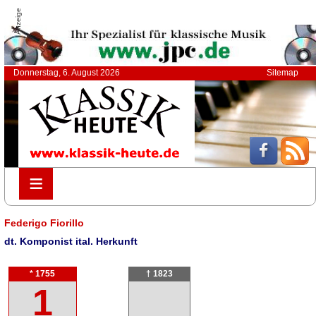
Anzeige
Donnerstag, 6. August 2026
Sitemap
≡
≡
Federigo Fiorillo
dt. Komponist ital. Herkunft
* 1755
† 1823
1