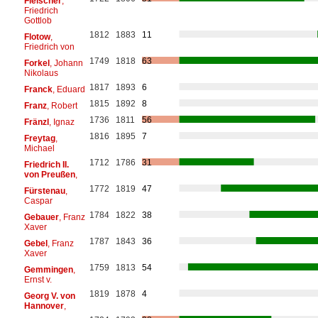
Fleischer
,
Friedrich
Gottlob
1812
1883
11
Flotow
,
Friedrich von
1749
1818
63
Forkel
, Johann
Nikolaus
1817
1893
6
Franck
, Eduard
1815
1892
8
Franz
, Robert
1736
1811
56
Fränzl
, Ignaz
1816
1895
7
Freytag
,
Michael
1712
1786
31
Friedrich II.
von Preußen
,
1772
1819
47
Fürstenau
,
Caspar
1784
1822
38
Gebauer
, Franz
Xaver
1787
1843
36
Gebel
, Franz
Xaver
1759
1813
54
Gemmingen
,
Ernst v.
1819
1878
4
Georg V. von
Hannover
,