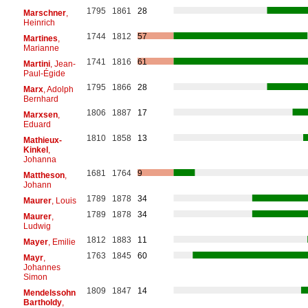
1795
1861
28
Marschner
,
Heinrich
1744
1812
57
Martines
,
Marianne
1741
1816
61
Martini
, Jean-
Paul-Égide
1795
1866
28
Marx
, Adolph
Bernhard
1806
1887
17
Marxsen
,
Eduard
1810
1858
13
Mathieux-
Kinkel
,
Johanna
1681
1764
9
Mattheson
,
Johann
1789
1878
34
Maurer
, Louis
1789
1878
34
Maurer
,
Ludwig
1812
1883
11
Mayer
, Emilie
1763
1845
60
Mayr
,
Johannes
Simon
1809
1847
14
Mendelssohn
Bartholdy
,