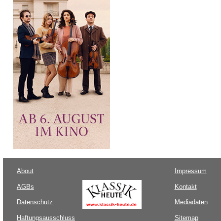
About
Impressum
AGBs
Kontakt
Datenschutz
Mediadaten
Haftungsausschluss
Sitemap