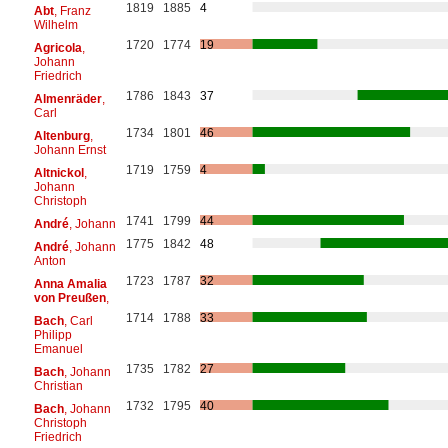
1819
1885
4
Abt
, Franz
Wilhelm
1720
1774
19
Agricola
,
Johann
Friedrich
1786
1843
37
Almenräder
,
Carl
1734
1801
46
Altenburg
,
Johann Ernst
1719
1759
4
Altnickol
,
Johann
Christoph
1741
1799
44
André
, Johann
1775
1842
48
André
, Johann
Anton
1723
1787
32
Anna Amalia
von Preußen
,
1714
1788
33
Bach
, Carl
Philipp
Emanuel
1735
1782
27
Bach
, Johann
Christian
1732
1795
40
Bach
, Johann
Christoph
Friedrich