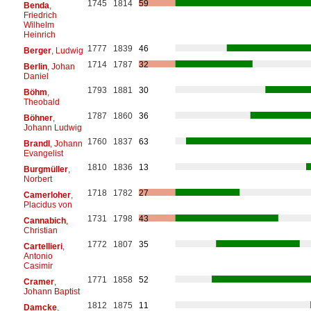
1745
1814
59
Benda
,
Friedrich
Wilhelm
Heinrich
1777
1839
46
Berger
, Ludwig
1714
1787
32
Berlin
, Johan
Daniel
1793
1881
30
Böhm
,
Theobald
1787
1860
36
Böhner
,
Johann Ludwig
1760
1837
63
Brandl
, Johann
Evangelist
1810
1836
13
Burgmüller
,
Norbert
1718
1782
27
Camerloher
,
Placidus von
1731
1798
43
Cannabich
,
Christian
1772
1807
35
Cartellieri
,
Antonio
Casimir
1771
1858
52
Cramer
,
Johann Baptist
1812
1875
11
Damcke
,