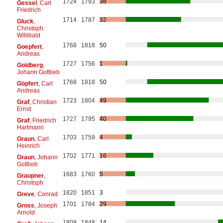
1724
1793
38
Gessel
, Carl
Friedrich
1714
1787
32
Gluck
,
Christoph
Willibald
1768
1818
50
Goepfert
,
Andreas
1727
1756
1
Goldberg
,
Johann Gottlieb
1768
1818
50
Göpfert
, Carl
Andreas
1723
1804
49
Graf
, Christian
Ernst
1727
1795
40
Graf
, Friedrich
Hartmann
1703
1759
4
Graun
, Carl
Heinrich
1702
1771
16
Graun
, Johann
Gottlieb
1683
1760
5
Graupner
,
Christoph
1820
1851
3
Greve
, Conrad
1701
1784
29
Gross
, Joseph
Arnold
1809
1848
14