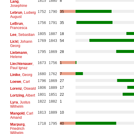
1815
1880
8
Lang
,
Josephine
1752
1790
35
Lebrun
, Ludwig
August
1756
1791
35
LeBrun
,
Francesca
1805
1887
18
Lee
, Sebastian
1769
1843
54
Lickl
, Johann
Georg
1795
1869
28
Liebmann
,
Helene
1673
1756
1
Liechtenauer
,
Paul Ignaz
1680
1762
7
Linike
, Georg
1796
1869
27
Loewe
, Carl
1806
1889
17
Lorenz
, Oswald
1801
1851
22
Lortzing
, Albert
1822
1882
1
Lyra
, Justus
Wilhelm
1813
1889
10
Mangold
, Carl
Amand
1718
1795
40
Marpurg
,
Friedrich
Wilhelm