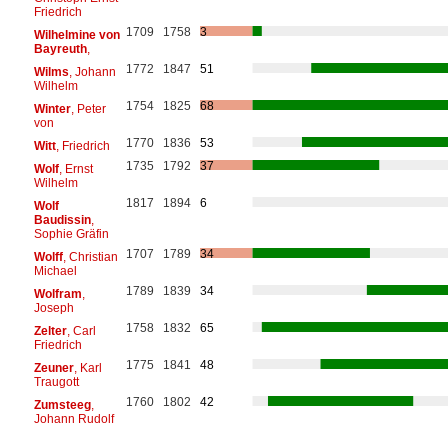
Friedrich
1709
1758
3
Wilhelmine von
Bayreuth
,
1772
1847
51
Wilms
, Johann
Wilhelm
1754
1825
68
Winter
, Peter
von
1770
1836
53
Witt
, Friedrich
1735
1792
37
Wolf
, Ernst
Wilhelm
1817
1894
6
Wolf
Baudissin
,
Sophie Gräfin
1707
1789
34
Wolff
, Christian
Michael
1789
1839
34
Wolfram
,
Joseph
1758
1832
65
Zelter
, Carl
Friedrich
1775
1841
48
Zeuner
, Karl
Traugott
1760
1802
42
Zumsteeg
,
Johann Rudolf