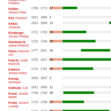
Frédéric
1705
1772
17
Kellner
,
Johann Peter
1821
1885
2
Kiel
, Friedrich
1810
1858
13
Kinkel
,
Johanna
1721
1783
28
Kirnberger
,
Johann Philipp
1722
1794
39
Kleinknecht
,
Jakob Friedrich
1777
1811
34
Kleist
, Heinrich
von
1752
1817
62
Knecht
, Justin
Heinrich
1714
1791
36
Kobrich
,
Johann Anton
1818
1857
5
Koenig
,
Hermann
1812
1893
11
Koßmaly
, Carl
1756
1792
36
Kraus
, Joseph
Martin
1713
1780
25
Krebs
, Johann
Ludwig