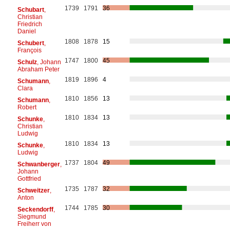
1739
1791
36
Schubart
,
Christian
Friedrich
Daniel
1808
1878
15
Schubert
,
François
1747
1800
45
Schulz
, Johann
Abraham Peter
1819
1896
4
Schumann
,
Clara
1810
1856
13
Schumann
,
Robert
1810
1834
13
Schunke
,
Christian
Ludwig
1810
1834
13
Schunke
,
Ludwig
1737
1804
49
Schwanberger
,
Johann
Gottfried
1735
1787
32
Schweitzer
,
Anton
1744
1785
30
Seckendorff
,
Siegmund
Freiherr von