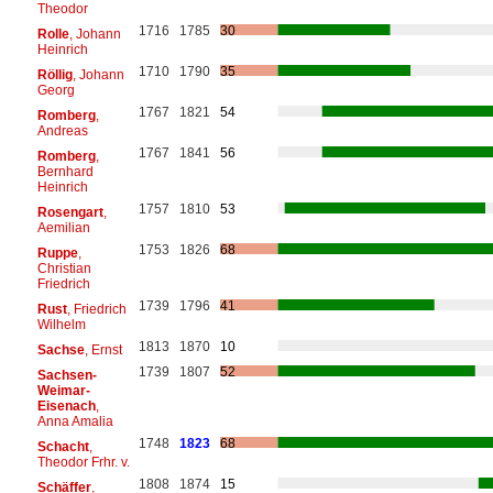
Theodor
1716
1785
30
Rolle
, Johann
Heinrich
1710
1790
35
Röllig
, Johann
Georg
1767
1821
54
Romberg
,
Andreas
1767
1841
56
Romberg
,
Bernhard
Heinrich
1757
1810
53
Rosengart
,
Aemilian
1753
1826
68
Ruppe
,
Christian
Friedrich
1739
1796
41
Rust
, Friedrich
Wilhelm
1813
1870
10
Sachse
, Ernst
1739
1807
52
Sachsen-
Weimar-
Eisenach
,
Anna Amalia
1748
1823
68
Schacht
,
Theodor Frhr. v.
1808
1874
15
Schäffer
,