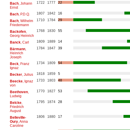
1722
1777
22
Bach
, Johann
Ernst
1807
1842
16
Bach
, P.D.Q.
1710
1784
29
Bach
, Wilhelm
Friedemann
1768
1830
55
Backofen
,
Georg Heinrich
1809
1889
14
Banck
, Carl
1784
1847
39
Bärmann
,
Heinrich
Joseph
1734
1809
54
Beck
, Franz
Ignaz
1818
1859
5
Becker
, Julius
1733
1803
48
Beecke
, Ignaz
von
1770
1827
53
Beethoven
,
Ludwig
1795
1874
28
Belcke
,
Friedrich
August
1806
1880
17
Belleville-
Oury
, Anna
Caroline