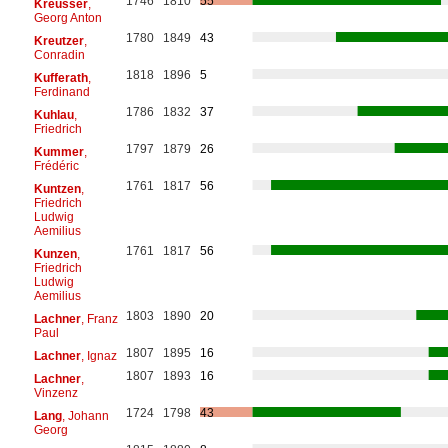
1746
1810
55
Kreusser
,
Georg Anton
1780
1849
43
Kreutzer
,
Conradin
1818
1896
5
Kufferath
,
Ferdinand
1786
1832
37
Kuhlau
,
Friedrich
1797
1879
26
Kummer
,
Frédéric
1761
1817
56
Kuntzen
,
Friedrich
Ludwig
Aemilius
1761
1817
56
Kunzen
,
Friedrich
Ludwig
Aemilius
1803
1890
20
Lachner
, Franz
Paul
1807
1895
16
Lachner
, Ignaz
1807
1893
16
Lachner
,
Vinzenz
1724
1798
43
Lang
, Johann
Georg