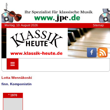
Anzeige
Montag, 10. August 2026
Sitemap
≡
≡
Lotta Wennäkoski
finn. Komponistin
* 1970